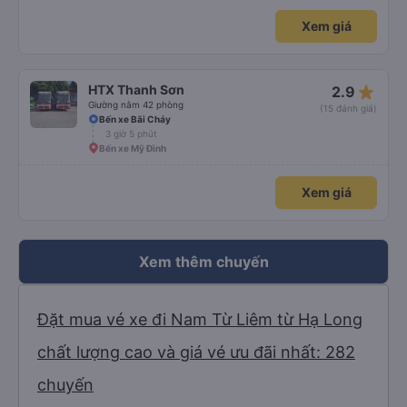
Xem giá
star_rate
HTX Thanh Sơn
2.9
Giường nằm 42 phòng
(15 đánh giá)
Bến xe Bãi Cháy
3 giờ 5 phút
Bến xe Mỹ Đình
Xem giá
Xem thêm chuyến
Đặt mua vé xe đi Nam Từ Liêm từ Hạ Long
chất lượng cao và giá vé ưu đãi nhất: 282
chuyến