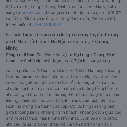
nhà xe KumHo Việt Thanh có giá vé rẻ nhất, chỉ 100000 đồng.
Đặt vé xe Hạ Long - Quảng Ninh Nam Từ Liêm - Hà Nội chính
hãng tại
Vexere.com
để có giá rẻ nhất, đảm bảo giữ chỗ 100%
và hỗ trợ đổi trả vé miễn phí. Tổng đài tư vấn, đặt vé và đổi
trả vé miễn phí:
1900 888684
.
3. Giới thiệu, tư vấn các dòng xe chạy tuyến đường
xe đi Nam Từ Liêm - Hà Nội từ Hạ Long - Quảng
Ninh:
Dòng xe đi Nam Từ Liêm - Hà Nội từ Hạ Long - Quảng Ninh
limousine 9 chỗ vip, chất lượng cao: Tiện lợi, sang trọng
Là sản phẩm xe đi Nam Từ Liêm - Hà Nội từ Hạ Long - Quảng
Ninh limousine 9 chỗ cải tiến từ xe 16 chỗ. Nội thất được làm
lại với các ghế bọc da chuẩn Châu Âu, không chỉ êm ái cho
chuyến hành trình xa, mà còn mát mẻ và không hề bị hầm bí
như các ghế bọc da bình thường. Kèm theo các ghế có nhiều
tiện nghi hiện đại như ti-vi, tủ lạnh mini, ổ cắm usb, đèn đọc
sách, hệ thống âm thanh cao cấp. Có vách ngăn riêng biệt
giữa khoang lái và khoang hành khách. Khoảng cách giữa các
ghế ngồi rất thoải mái, không nhồi nhét. Luôn đáp ứng được
nhu cầu về sang trọng, thoải mái và tiện nghi trong việc di