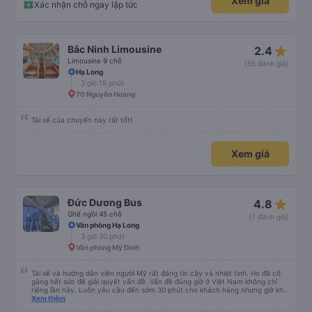
Xem giá
Xác nhận chỗ ngay lập tức
star_rate
Bắc Ninh Limousine
2.4
Limousine 9 chỗ
(55 đánh giá)
Hạ Long
3 giờ 15 phút
70 Nguyễn Hoàng
Tài xế của chuyến này rất tốt!
Xem giá
star_rate
Đức Dương Bus
4.8
Ghế ngồi 45 chỗ
(7 đánh giá)
Văn phòng Hạ Long
3 giờ 30 phút
Văn phòng Mỹ Đình
Tài xế và hướng dẫn viên người Mỹ rất đáng tin cậy và nhiệt tình. Họ đã cố
gắng hết sức để giải quyết vấn đề. Vấn đề đúng giờ ở Việt Nam không chỉ
riêng lần này. Luôn yêu cầu đến sớm 30 phút cho khách hàng nhưng giờ khởi
hành thường trễ 30 phút. Ngoài ra thì tôi rất hài lòng.
Xem thêm