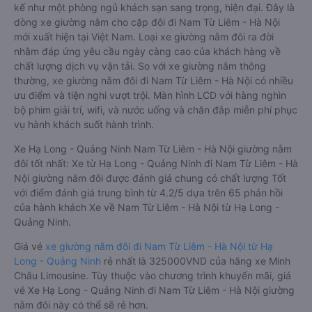
kế như một phòng ngủ khách sạn sang trọng, hiện đại. Đây là
dòng xe giường nằm cho cặp đôi đi Nam Từ Liêm - Hà Nội
mới xuất hiện tại Việt Nam. Loại xe giường nằm đôi ra đời
nhằm đáp ứng yêu cầu ngày càng cao của khách hàng về
chất lượng dịch vụ vận tải. So với xe giường nằm thông
thường, xe giường nằm đôi đi Nam Từ Liêm - Hà Nội có nhiều
ưu điểm và tiện nghi vượt trội. Màn hình LCD với hàng nghìn
bộ phim giải trí, wifi, và nước uống và chăn đắp miễn phí phục
vụ hành khách suốt hành trình.
Xe Hạ Long - Quảng Ninh Nam Từ Liêm - Hà Nội giường nằm
đôi tốt nhất: Xe từ Hạ Long - Quảng Ninh đi Nam Từ Liêm - Hà
Nội giường nằm đôi được đánh giá chung có chất lượng Tốt
với điểm đánh giá trung bình từ 4.2/5 dựa trên 65 phản hồi
của hành khách Xe về Nam Từ Liêm - Hà Nội từ Hạ Long -
Quảng Ninh.
Giá vé
xe giường nằm đôi đi Nam Từ Liêm - Hà Nội từ Hạ
Long - Quảng Ninh
rẻ nhất là 325000VND của hãng xe Minh
Châu Limousine. Tùy thuộc vào chương trình khuyến mãi, giá
vé Xe Hạ Long - Quảng Ninh đi Nam Từ Liêm - Hà Nội giường
nằm đôi này có thể sẽ rẻ hơn.