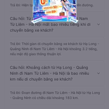
Trả lời: Hiện tại có 21 nhà xe khai thác tuyến đường.
Câu hỏi: Từ Hạ Long - Quảng Ninh đi Nam
Từ Liêm - Hà Nội mất bao nhiêu tiếng khi di
chuyển bằng xe khách?
Trả lời: Thời gian di chuyển bằng xe khách từ Hạ Long -
Quảng Ninh đi Nam Từ Liêm - Hà Nội khoảng 3.2 tiếng,
nếu mật độ giao thông thuận lợi.
Câu hỏi: Khoảng cách từ Hạ Long - Quảng
Ninh đi Nam Từ Liêm - Hà Nội là bao nhiêu
km nếu di chuyển bằng xe khách?
Trả lời: Đoạn đường đi Nam Từ Liêm - Hà Nội từ Hạ Long
- Quảng Ninh có chiều dài khoảng 183 km.