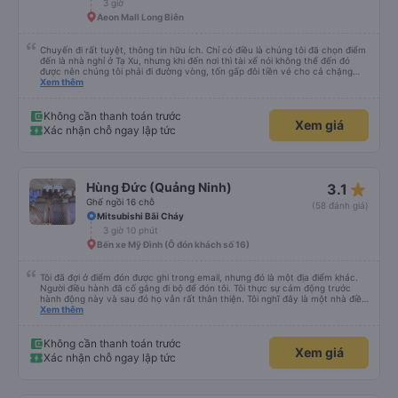
3 giờ
Aeon Mall Long Biên
Chuyến đi rất tuyệt, thông tin hữu ích. Chỉ có điều là chúng tôi đã chọn điểm
đến là nhà nghỉ ở Tạ Xu, nhưng khi đến nơi thì tài xế nói không thể đến đó
được nên chúng tôi phải đi đường vòng, tốn gấp đôi tiền vé cho cả chặng
cuối của chuyến đi từ Hà Nội. Ngoài ra thì mọi thứ khác đều rất tốt.
Xem thêm
Không cần thanh toán trước
Xem giá
Xác nhận chỗ ngay lập tức
star_rate
Hùng Đức (Quảng Ninh)
3.1
Ghế ngồi 16 chỗ
(58 đánh giá)
Mitsubishi Bãi Cháy
3 giờ 10 phút
Bến xe Mỹ Đình (Ô đón khách số 16)
Tôi đã đợi ở điểm đón được ghi trong email, nhưng đó là một địa điểm khác.
Người điều hành đã cố gắng đi bộ để đón tôi. Tôi thực sự cảm động trước
hành động này và sau đó họ vẫn rất thân thiện. Tôi nghĩ đây là một nhà điều
hành xe buýt rất đáng tin cậy.
Xem thêm
Không cần thanh toán trước
Xem giá
Xác nhận chỗ ngay lập tức