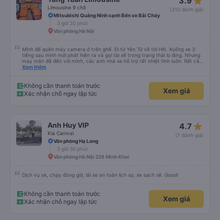
star_rate
3.9
Limousine 9 chỗ
(210 đánh giá)
Mitsubishi Quảng Ninh cạnh Bến xe Bãi Cháy
3 giờ 20 phút
Văn phòng Hà Nội
Mình để quên máy camera ở trên ghế. Đi từ Yên Tử về tới HN. Xuống xe 3
tiếng sau mình mới phát hiện ra và gọi tài xế trong trạng thái lo lắng. Nhưng
may mắn đã đến với mình, các anh nhà xe hỗ trợ rất nhiệt tình luôn. Rất cảm
ơn và chúc các anh nhà xe Tùng Tuấn sức khoẻ, vạn dặm bình an ạ!
Xem thêm
Không cần thanh toán trước
Xem giá
Xác nhận chỗ ngay lập tức
star_rate
Anh Huy VIP
4.7
Kia Canival
(7 đánh giá)
Văn phòng Hạ Long
3 giờ 30 phút
Văn phòng Hà Nội 226 Minh Khai
Dịch vụ ok, chạy đúng giờ, lái xe an toàn lịch sự, xe sạch sẽ. Good!
Không cần thanh toán trước
Xem giá
Xác nhận chỗ ngay lập tức