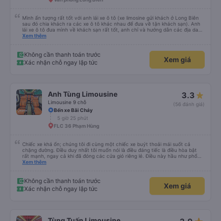
Mình ấn tượng rất tốt với anh lái xe ô tô (xe limosine gửi khách ở Long Biên
sau đó chia khách ra các xe ô tô khác nhau để đưa về tận khách sạn). Anh
lái xe ô tô đưa mình về khách sạn rất tốt, anh chỉ và hướng dẫn các địa danh
các món ăn nổi tiếng ở Hà Nội, mình để ý khi anh trả khách thì anh luôn
Xem thêm
xuống xe và mở cửa xe cho khách (tiểu tiết nhưng chứng tỏ thái độ phục vụ
rất tốt). Mẹ mình rất thích anh lái xe này vì anh có chia sẻ với mẹ mình về
những quan điểm sống rất ấn tượng. Mình không xin tên của anh chỉ biết anh
Không cần thanh toán trước
Xem giá
ở Ninh Bình thôi. Rất mong lần sau được anh lái xe tiếp và anh có nhiều
Xác nhận chỗ ngay lập tức
chuyến xe hơn để nhiều người biết đến anh hơn.
Anh Tùng Limousine
3.3
Limousine 9 chỗ
(56 đánh giá)
Bến xe Bãi Cháy
5 giờ 25 phút
FLC 36 Phạm Hùng
Chiếc xe khá ổn; chúng tôi đi cùng một chiếc xe buýt thoải mái suốt cả
chặng đường. Điều duy nhất tôi muốn nói là điều đáng tiếc là điều hòa bật
rất mạnh, ngay cả khi đã đóng các cửa gió riêng lẻ. Điều này hầu như phổ
biến ở châu Á. Vì vậy, hãy mang theo quần áo ấm hoặc thứ gì đó để che
Xem thêm
chắn.
Không cần thanh toán trước
Xem giá
Xác nhận chỗ ngay lập tức
Tùng Tuấn Limousine