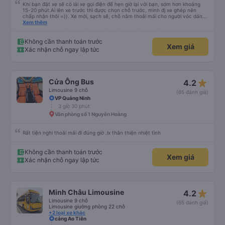
Khi bạn đặt xe sẽ có lái xe gọi điện để hẹn giờ lại với bạn, sớm hơn khoảng
15-20 phút.Ai lên xe trước thì được chọn chỗ trước, mình đj xe ghép nên
chấp nhận thôi =)). Xe mới, sạch sẽ, chỗ nằm thoải mái cho người vóc dáng
vừa ( ai m8 người thì hơi vướng víu xíu ha ). Hừm xe mới, điều hoà lạnh sâu
Xem thêm
nên bạn nào không chịu được lạnh nhớ lấu cái chăn dày đắp cho ấm. Bác tài
lái xe khá là êm nhưng mỗi tội khi nói chuyện điện thoại khá là to làm mình
trong chuyến đi tỉnh dậy sương sương khoảng 2-3 lần nhưng vẫn ngủ ngon
Không cần thanh toán trước
Xem giá
(may béo nên dễ ngủ tỉnh là ngủ típ ). Nhà xe nên mắc cái rèm hay màn
Xác nhận chỗ ngay lập tức
nhựa ngăn cách khách với lái xe, ổm cho 2 bên. Nói chung mình rất có thiện
cảm với nhà xe này nên nếu đi đâu xuống Hạ Long thì mình vẫn chọn quay
lại nhà xe ni.
star_rate
Cửa Ông Bus
4.2
Limousine 9 chỗ
(65 đánh giá)
VP Quảng Ninh
3 giờ 30 phút
Văn phòng số 1 Nguyễn Hoàng
Rất tiện nghi thoải mái đi đúng giờ .lx thân thiện nhiệt tình
Không cần thanh toán trước
Xem giá
Xác nhận chỗ ngay lập tức
star_rate
Minh Châu Limousine
4.2
Limousine 9 chỗ
(65 đánh giá)
Limousine giường phòng 22 chỗ
+2 loại xe khác
cảng Ao Tiên