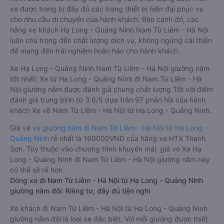
xe được trang bị đầy đủ các trang thiết bị hiện đại phục vụ
cho nhu cầu di chuyển của hành khách. Bên cạnh đó, các
hãng xe khách Hạ Long - Quảng Ninh Nam Từ Liêm - Hà Nội
luôn chú trọng đến chất lượng dịch vụ, không ngừng cải thiện
để mang đến trải nghiệm hoàn hảo cho hành khách.
Xe Hạ Long - Quảng Ninh Nam Từ Liêm - Hà Nội giường nằm
tốt nhất: Xe từ Hạ Long - Quảng Ninh đi Nam Từ Liêm - Hà
Nội giường nằm được đánh giá chung chất lượng Tốt với điểm
đánh giá trung bình từ 3.6/5 dựa trên 97 phản hồi của hành
khách Xe về Nam Từ Liêm - Hà Nội từ Hạ Long - Quảng Ninh.
Giá vé
xe giường nằm đi Nam Từ Liêm - Hà Nội từ Hạ Long -
Quảng Ninh
rẻ nhất là 160000VND của hãng xe HTX Thanh
Sơn. Tùy thuộc vào chương trình khuyến mãi, giá vé Xe Hạ
Long - Quảng Ninh đi Nam Từ Liêm - Hà Nội giường nằm này
có thể sẽ rẻ hơn.
Dòng xe đi Nam Từ Liêm - Hà Nội từ Hạ Long - Quảng Ninh
giường nằm đôi: Riêng tư, đầy đủ tiện nghi
Xe khách đi Nam Từ Liêm - Hà Nội từ Hạ Long - Quảng Ninh
giường nằm đôi là loại xe đặc biệt. Với mỗi giường được thiết