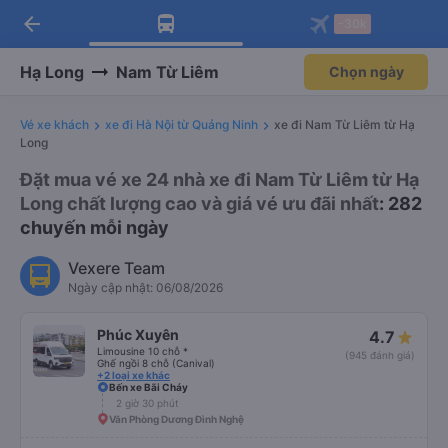
arrow_back
Tải app Vexere ngay!
Tải app Vexere
-30k
Mở app
Mở app
Nhận ưu đãi thành viên độc
-30k/ghế khi đặt vé máy bay qua
quyền
app
Hạ Long
Nam Từ Liêm
Chọn ngày
Vé xe khách
xe đi Hà Nội từ Quảng Ninh
xe đi Nam Từ Liêm từ Hạ
Long
Đặt mua vé xe 24 nhà xe đi Nam Từ Liêm từ Hạ
Long chất lượng cao và giá vé ưu đãi nhất
: 282
chuyến mỗi ngày
Vexere Team
Ngày cập nhật: 06/08/2026
Phúc Xuyên
4.7
Limousine 10 chỗ *
(945 đánh giá)
Ghế ngồi 8 chỗ (Canival)
+2 loại xe khác
Bến xe Bãi Cháy
2 giờ 30 phút
Văn Phòng Dương Đình Nghệ