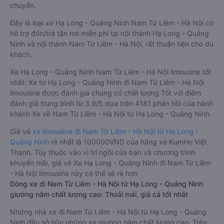
chuyển.
Đây là loại xe Hạ Long - Quảng Ninh Nam Từ Liêm - Hà Nội có
hỗ trợ đón/trả tận nơi miễn phí tại nội thành Hạ Long - Quảng
Ninh và nội thành Nam Từ Liêm - Hà Nội, rất thuận tiện cho du
khách.
Xe Hạ Long - Quảng Ninh Nam Từ Liêm - Hà Nội limousine tốt
nhất: Xe từ Hạ Long - Quảng Ninh đi Nam Từ Liêm - Hà Nội
limousine được đánh giá chung có chất lượng Tốt với điểm
đánh giá trung bình từ 3.9/5 dựa trên 4181 phản hồi của hành
khách Xe về Nam Từ Liêm - Hà Nội từ Hạ Long - Quảng Ninh.
Giá vé
xe limousine đi Nam Từ Liêm - Hà Nội từ Hạ Long -
Quảng Ninh
rẻ nhất là 100000VND của hãng xe KumHo Việt
Thanh. Tùy thuộc vào vị trí ngồi của bạn và chương trình
khuyến mãi, giá vé Xe Hạ Long - Quảng Ninh đi Nam Từ Liêm
- Hà Nội limousine này có thể sẽ rẻ hơn
Dòng xe đi Nam Từ Liêm - Hà Nội từ Hạ Long - Quảng Ninh
giường nằm chất lượng cao: Thoải mái, giá cả tốt nhất
Những nhà xe đi Nam Từ Liêm - Hà Nội từ Hạ Long - Quảng
Ninh đều sở hữu những xe giường nằm chất lượng cao. Trên