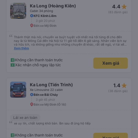
star_rate
Ka Long (Hoàng Kiên)
4.4
Cabin 34 phòng
(83 đánh giá)
KFC Kênh Liêm
3 giờ 20 phút
Bến xe Mỹ Đình
Thành thật mà nói, chuyến xe buýt tuyệt vời nhất mà tôi từng đi cho đến
nay là từ Móng Cái đến Hà Nội từ 11 giờ tối đến 6 giờ sáng. Nhân viên lịch sự
và hữu ích, và không giống như những chuyến đi khác, rất dễ ngủ, vì tài xế
không liên tục bóp còi. Tôi thức dậy lúc 4:30 sáng để kịp đi vệ sinh, và các
Xem thêm
tiện nghi thì sạch sẽ. Đây chắc chắn là một chiếc giường giá rẻ, nhưng với
một chiếc giường cỡ queen thấp với chiều cao 159 cm, tôi có thể vừa với
giày và ba lô của mình. Cổng USB hoạt động và với gói cước 8 gb/ngày của
Không cần thanh toán trước
Xem giá
Viettel, tôi có rất nhiều thứ để giải trí. Nước được cung cấp và điểm trừ thực
Xác nhận chỗ ngay lập tức
sự duy nhất là một bà cô ồn ào đang nói chuyện điện thoại. (không có nhiều
việc để làm với hàng xóm của bạn!)
star_rate
Ka Long (Tiến Trình)
1.4
Xe Limousine 22 cabin
(38 đánh giá)
Bến xe Bãi Cháy
3 giờ 45 phút
Bến xe Mỹ Đình (Ô 16)
Lái xe an toàn
xe uy tín, chất lượng khỏi bàn. lần sau đi ủng hộ tiếp
Không cần thanh toán trước