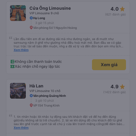
star_rate
Cửa Ông Limousine
4.0
VIP Limousine 9 chỗ
(621 đánh giá)
Hạ Long
3 giờ 15 phút
Văn phòng Số 1 Nguyễn Hoàng
Lần đầu tiên em đi xe đường dài mà như đường ngắn, xe đi mướt như
samsung nằm ở ghế như giường nhà điều hoà mát mẻ. Ban đầu xe có gặp
trục trặc tài xế báo đến muộn, nhg a đã xử lý và đến đón bọn em như lịch
trên hệ thống. Anh tài xế Văn Sĩ quá vui tính và nhiệt tình, trời mưa gió đã
Xem thêm
chở bọn e về tận nơi an toàn. 5⭐️ cho anh tài xế Văn Sĩ cùng với nhà xe. Lần
sau e mong có duyên gặp lại a ạ.
Không cần thanh toán trước
Xem giá
Xác nhận chỗ ngay lập tức
star_rate
Hà Lan
4.9
VIP Limousine 10 chỗ
(1422 đánh giá)
Văn phòng Quảng Ninh
3 giờ 10 phút
VP 154 Trung Kính
1. tin nhắn hoặc lời nhắc tự động sau khi khách đặt vé để họ đến đúng
giờ(nếu không sẽ bị trễ chuyến). 2. lái xe khi dừng đỗ cho khách đổi từ ghế
sau lên ghế trước cạnh tài xế chú ý cửa lên tránh miệng cống(để đảm bảo
an toàn cho khách- tại HN: miệng cống bằng sắt chữ nhật dạng ô lưới, cửa
Xem thêm
miệng cống còn kết nối với vỉa hè tương đương 1 viên gạch lát viền vỉa hè
50-60cm. 3. Thái độ và tay nghề tài xế tốt. Bác tài đã cố gắng để về đến