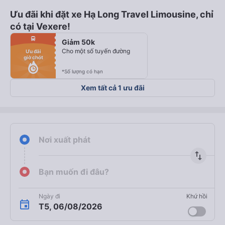
Ưu đãi khi đặt xe Hạ Long Travel Limousine, chỉ
có tại Vexere!
fiber_manual_record
directions_bus
Giảm 50k
fiber_manual_record
fiber_manual_record
Cho một số tuyến đường
Ưu đãi
fiber_manual_record
giờ chót
fiber_manual_record
fiber_manual_record
fiber_manual_record
*Số lượng có hạn
Xem tất cả 1 ưu đãi
Nơi xuất phát
import_export
Bạn muốn đi đâu?
Ngày đi
Khứ hồi
T5, 06/08/2026