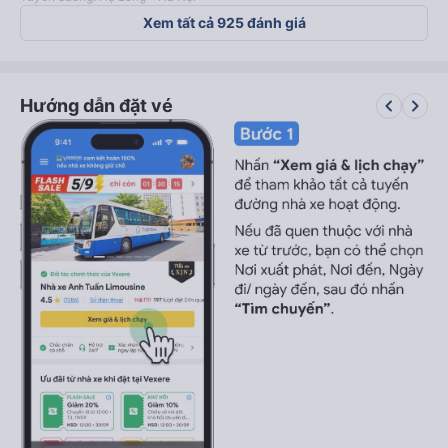
Xem tất cả 925 đánh giá
keyboard_arrow_left
keyboard_arrow_right
Hướng dẫn đặt vé