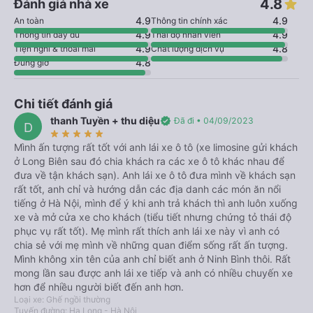
4.8
Đánh giá nhà xe
4.9
4.9
An toàn
Thông tin chính xác
4.9
4.9
Thông tin đầy đủ
Thái độ nhân viên
4.9
4.8
Tiện nghi & thoải mái
Chất lượng dịch vụ
4.8
Đúng giờ
Chi tiết đánh giá
thanh Tuyền + thu diệu
verified
Đã đi • 04/09/2023
D
star_rate
star_rate
star_rate
star_rate
star_rate
Mình ấn tượng rất tốt với anh lái xe ô tô (xe limosine gửi khách
ở Long Biên sau đó chia khách ra các xe ô tô khác nhau để
đưa về tận khách sạn). Anh lái xe ô tô đưa mình về khách sạn
rất tốt, anh chỉ và hướng dẫn các địa danh các món ăn nổi
tiếng ở Hà Nội, mình để ý khi anh trả khách thì anh luôn xuống
xe và mở cửa xe cho khách (tiểu tiết nhưng chứng tỏ thái độ
phục vụ rất tốt). Mẹ mình rất thích anh lái xe này vì anh có
chia sẻ với mẹ mình về những quan điểm sống rất ấn tượng.
Mình không xin tên của anh chỉ biết anh ở Ninh Bình thôi. Rất
mong lần sau được anh lái xe tiếp và anh có nhiều chuyến xe
hơn để nhiều người biết đến anh hơn.
Loại xe: Ghế ngồi thường
Tuyến đường: Hạ Long - Hà Nội