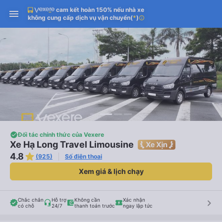
cam kết hoàn 150% nếu nhà xe
không cung cấp dịch vụ vận chuyển
(
*
)
info
Đối tác chính thức của Vexere
Xe Hạ Long Travel Limousine
4.8
(925)
Số điện thoại
Xem giá & lịch chạy
Chắc chắn
Hỗ trợ
Không cần
Xác nhận
keyboard_arrow_right
có chỗ
24/7
thanh toán trước
ngay lập tức