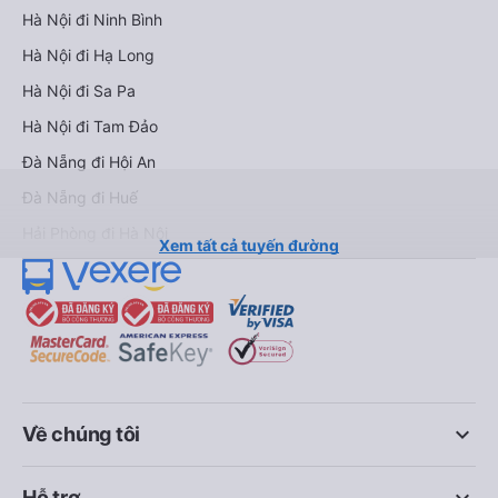
Hà Nội đi Ninh Bình
Hà Nội đi Hạ Long
Hà Nội đi Sa Pa
Hà Nội đi Tam Đảo
Đà Nẵng đi Hội An
Đà Nẵng đi Huế
Hải Phòng đi Hà Nội
Xem tất cả tuyến đường
keyboard_arrow_down
Về chúng tôi
Hỗ trợ