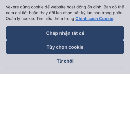
Vexere dùng cookie để website hoạt động ổn định. Bạn có thể
Hải Phòng đi Hà Nội
Xem tất cả tuyến đường
xem chi tiết hoặc thay đổi lựa chọn bất kỳ lúc nào trong phần
Quản lý cookie. Tìm hiểu thêm trong
Chính sách Cookie
.
Chấp nhận tất cả
Tùy chọn cookie
keyboard_arrow_down
Từ chối
Về chúng tôi
keyboard_arrow_down
Hỗ trợ
keyboard_arrow_down
Trở thành đối tác
Đối tác thanh toán