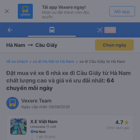
Tải app Vexere ngay!
Mở app
Nhận ưu đãi thành viên độc
quyền
arrow_back
Tải app Vexere
-30k
Mở app
-30k/ghế khi đặt vé máy bay qua
app
Hà Nam
Cầu Giấy
Chọn ngày
Vé xe khách
xe đi Hà Nội từ Hà Nam
xe đi Cầu Giấy từ Hà Nam
Đặt mua vé xe 6 nhà xe đi Cầu Giấy từ Hà Nam
chất lượng cao và giá vé ưu đãi nhất
: 64
chuyến mỗi ngày
Vexere Team
Ngày cập nhật: 08/08/2026
X.E Việt Nam
4.7
Limousine 11 chỗ
(2157 đánh giá)
Hà Nam
1 giờ 20 phút