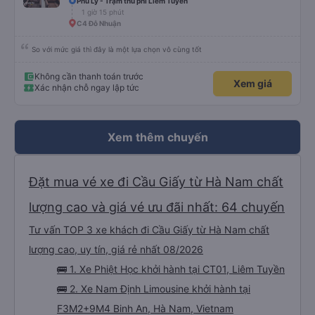
Phủ Lý - Trạm thu phí Liêm Tuyền
1 giờ 15 phút
C4 Đỗ Nhuận
So với mức giá thì đây là một lựa chọn vô cùng tốt
Không cần thanh toán trước
Xem giá
Xác nhận chỗ ngay lập tức
Xem thêm chuyến
Đặt mua vé xe đi Cầu Giấy từ Hà Nam chất
lượng cao và giá vé ưu đãi nhất: 64 chuyến
Tư vấn TOP 3 xe khách đi Cầu Giấy từ Hà Nam chất
lượng cao, uy tín, giá rẻ nhất 08/2026
🚌 1. Xe Phiệt Học khởi hành tại CT01, Liêm Tuyền
🚌 2. Xe Nam Định Limousine khởi hành tại
F3M2+9M4 Binh An, Hà Nam, Vietnam