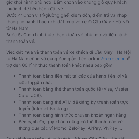
giờ khởi hành phù hợp. Bấm chọn vào khung giờ quý khách
muốn đi để tiến hành đặt vé.
Bước 4: Chọn vị trí/giường ghế, điểm đón, điểm trả và nhập
thông tin hành khách khi đặt mua vé xe đi Cầu Giấy - Hà Nội
từ Hà Nam
Bước 5: Chọn hình thức thanh toán vé phù hợp và tiến hành
thanh toán vé.
Việc đặt mua và thanh toán vé xe khách đi Cầu Giấy - Hà Nội
từ Hà Nam cũng vô cùng đơn giản, tiện lợi khi
Vexere.com
hỗ
trợ đến 06 hình thức thanh toán khác nhau bao gồm:
Thanh toán bằng tiền mặt tại các cửa hàng tiện lợi và
siêu thị gần nhà.
Thanh toán bằng thẻ thanh toán quốc tế (Visa, Master
Card, JCB).
Thanh toán bằng thẻ ATM đã đăng ký thanh toán trực
tuyến (Internet Banking).
Thanh toán bằng hình thức chuyển khoản ngân hàng.
Bên cạnh đó, quý khách cũng có thể thanh toán vé
thông qua các ví Momo, ZaloPay, AirPay, VNPay,…
Sau khi thanh toán vé xe khách Hà Nam Cầu Giấy - Hà Nội