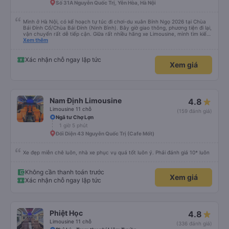
Số 31A Nguyễn Quốc Trị, Yên Hòa, Hà Nội
Mình ở Hà Nội, có kế hoạch tự túc đi chơi-du xuân Bính Ngọ 2026 tại Chùa
Bái Đính Cổ/Chùa Bái Đính (Ninh Bình). Bây giờ giao thông, phương tiện đi lại,
vận chuyển rất dễ tiếp cận. Giữa rất nhiều hãng xe Limousine, mình tìm kiếm
trên Vexere và chốt được lịch phù hợp với hãng xe X.E Việt Nam. Giá vé lượt
Xem thêm
đi và lượt về (2 chiều, khứ hồi) khá hợp lý. Điều mà mình thấy đỉnh nhất chính
là hãng có hỗ trợ xe trung chuyển. Từ văn phòng 251 Lương Văn Thăng,
phường Hoa Lư đến Chùa Bái Đính, phường Tây Hoa Lư khoảng cách là
Xác nhận chỗ ngay lập tức
Xem giá
~20km, hãng nhiệt tình đưa đón dù chỉ là 1 người, đưa đón 2 chiều bằng xe
trung chuyển với khoảng cách tổng là 40km mà phí thu thêm chỉ có
45.000đ. Mình chỉ lo cho hãng sẽ bị lỗ thôi. Mình chỉ cảm nhận nhất về vụ xe
trung chuyển thôi. Năm mới, chúc hãng X.E Việt Nam ngày càng phát triển
nhé. Thân mến.
Nam Định Limousine
4.8
Limousine 11 chỗ
(159 đánh giá)
Ngã tư Chợ Lợn
1 giờ 5 phút
Đối Diện 43 Nguyễn Quốc Trị (Cafe Mốt)
Xe đẹp miễn chê luôn, nhà xe phục vụ quá tốt luôn ý. Phải đánh giá 10* luôn
Không cần thanh toán trước
Xem giá
Xác nhận chỗ ngay lập tức
Phiệt Học
4.8
Limousine 11 chỗ
(336 đánh giá)