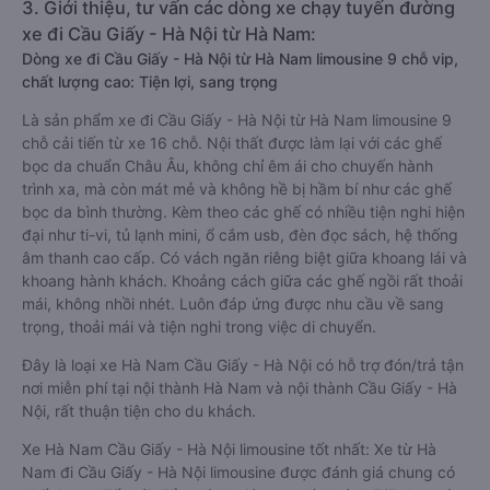
3. Giới thiệu, tư vấn các dòng xe chạy tuyến đường
xe đi Cầu Giấy - Hà Nội từ Hà Nam:
Dòng xe đi Cầu Giấy - Hà Nội từ Hà Nam limousine 9 chỗ vip,
chất lượng cao: Tiện lợi, sang trọng
Là sản phẩm xe đi Cầu Giấy - Hà Nội từ Hà Nam limousine 9
chỗ cải tiến từ xe 16 chỗ. Nội thất được làm lại với các ghế
bọc da chuẩn Châu Âu, không chỉ êm ái cho chuyến hành
trình xa, mà còn mát mẻ và không hề bị hầm bí như các ghế
bọc da bình thường. Kèm theo các ghế có nhiều tiện nghi hiện
đại như ti-vi, tủ lạnh mini, ổ cắm usb, đèn đọc sách, hệ thống
âm thanh cao cấp. Có vách ngăn riêng biệt giữa khoang lái và
khoang hành khách. Khoảng cách giữa các ghế ngồi rất thoải
mái, không nhồi nhét. Luôn đáp ứng được nhu cầu về sang
trọng, thoải mái và tiện nghi trong việc di chuyển.
Đây là loại xe Hà Nam Cầu Giấy - Hà Nội có hỗ trợ đón/trả tận
nơi miễn phí tại nội thành Hà Nam và nội thành Cầu Giấy - Hà
Nội, rất thuận tiện cho du khách.
Xe Hà Nam Cầu Giấy - Hà Nội limousine tốt nhất: Xe từ Hà
Nam đi Cầu Giấy - Hà Nội limousine được đánh giá chung có