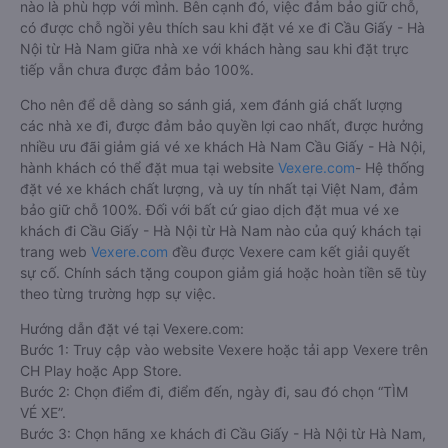
nào là phù hợp với mình. Bên cạnh đó, việc đảm bảo giữ chỗ,
có được chỗ ngồi yêu thích sau khi đặt vé xe đi Cầu Giấy - Hà
Nội từ Hà Nam giữa nhà xe với khách hàng sau khi đặt trực
tiếp vẫn chưa được đảm bảo 100%.
Cho nên để dễ dàng so sánh giá, xem đánh giá chất lượng
các nhà xe đi, được đảm bảo quyền lợi cao nhất, được hưởng
nhiều ưu đãi giảm giá vé xe khách Hà Nam Cầu Giấy - Hà Nội,
hành khách có thể đặt mua tại website
Vexere.com
- Hệ thống
đặt vé xe khách chất lượng, và uy tín nhất tại Việt Nam, đảm
bảo giữ chỗ 100%. Đối với bất cứ giao dịch đặt mua vé xe
khách đi Cầu Giấy - Hà Nội từ Hà Nam nào của quý khách tại
trang web
Vexere.com
đều được Vexere cam kết giải quyết
sự cố. Chính sách tặng coupon giảm giá hoặc hoàn tiền sẽ tùy
theo từng trường hợp sự việc.
Hướng dẫn đặt vé tại Vexere.com:
Bước 1: Truy cập vào website Vexere hoặc tải app Vexere trên
CH Play hoặc App Store.
Bước 2: Chọn điểm đi, điểm đến, ngày đi, sau đó chọn “TÌM
VÉ XE”.
Bước 3: Chọn hãng xe khách đi Cầu Giấy - Hà Nội từ Hà Nam,