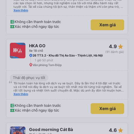
các lựa chọn rẻ hơn, nhưng trải nghiệm của tôi với nhà điều hành này rất
tuyệt vời. Tài xế của chúng tôi lịch sự, thân thiện và thậm chí còn pha trò, và
rõ ràng là anh ấy lái xe an toàn hơn so với những chiếc xe buýt limousine
Xem thêm
khác mà tôi thấy chạy quá tốc độ trên đường cao tốc. Chúng tôi đã trả
thêm 50.000 VND/người và được đưa đến khách sạn ở Tràng An. Tóm lại, tôi
không hề hối tiếc khi đặt xe với nhà điều hành này và sẽ lại sử dụng dịch vụ
Không cần thanh toán trước
Xem giá
của họ.
Xác nhận chỗ ngay lập tức
star_rate
HKA GO
4.9
Xe 18 chỗ
(91 đánh giá)
26 TT3.2 - Khu đô Thị Ao Sào - Thịnh Liệt, Hà Nội
1 giờ 50 phút
Văn phòng Tam Điệp
Thái độ phục vụ tốt
Tôi hoàn toàn hài lòng với dịch vụ xe buýt. Đây là lần thứ 4 tôi đặt vé trước
và có thể nói đây là dịch vụ xe buýt tốt nhất mà tôi từng trải nghiệm. Tài xế
rất tốt bụng và nhiệt tình suốt chuyến đi. Mặc dù anh ấy đón tôi muộn hơn
giờ hẹn một chút, nhưng anh ấy đã ngay lập tức xin lỗi vì tình trạng tắc
Xem thêm
đường giờ cao điểm ở Hà Nội nên tôi rất thông cảm với anh ấy. Anh ấy lái xe
an toàn và chúng tôi đã có một cuộc trò chuyện thoải mái về tình hình giao
thông ở Hà Nội và Ninh Bình. Cảm ơn xe buýt!
Không cần thanh toán trước
Xem giá
Xác nhận chỗ ngay lập tức
star_rate
Good morning Cát Bà
4.6