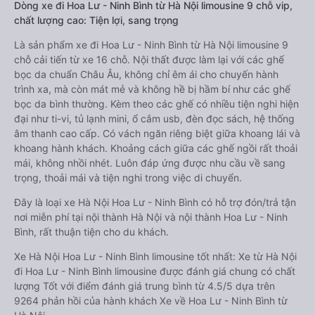
Dòng xe đi Hoa Lư - Ninh Bình từ Hà Nội limousine 9 chỗ vip,
chất lượng cao: Tiện lợi, sang trọng
Là sản phẩm xe đi Hoa Lư - Ninh Bình từ Hà Nội limousine 9
chỗ cải tiến từ xe 16 chỗ. Nội thất được làm lại với các ghế
bọc da chuẩn Châu Âu, không chỉ êm ái cho chuyến hành
trình xa, mà còn mát mẻ và không hề bị hầm bí như các ghế
bọc da bình thường. Kèm theo các ghế có nhiều tiện nghi hiện
đại như ti-vi, tủ lạnh mini, ổ cắm usb, đèn đọc sách, hệ thống
âm thanh cao cấp. Có vách ngăn riêng biệt giữa khoang lái và
khoang hành khách. Khoảng cách giữa các ghế ngồi rất thoải
mái, không nhồi nhét. Luôn đáp ứng được nhu cầu về sang
trọng, thoải mái và tiện nghi trong việc di chuyển.
Đây là loại xe Hà Nội Hoa Lư - Ninh Bình có hỗ trợ đón/trả tận
nơi miễn phí tại nội thành Hà Nội và nội thành Hoa Lư - Ninh
Bình, rất thuận tiện cho du khách.
Xe Hà Nội Hoa Lư - Ninh Bình limousine tốt nhất: Xe từ Hà Nội
đi Hoa Lư - Ninh Bình limousine được đánh giá chung có chất
lượng Tốt với điểm đánh giá trung bình từ 4.5/5 dựa trên
9264 phản hồi của hành khách Xe về Hoa Lư - Ninh Bình từ