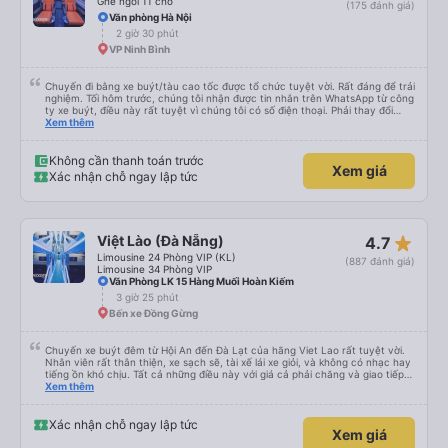
Ghế ngồi 11 chỗ
(175 đánh giá)
Văn phòng Hà Nội
2 giờ 30 phút
VP Ninh Bình
Chuyến đi bằng xe buýt/tàu cao tốc được tổ chức tuyệt vời. Rất đáng để trải
nghiệm. Tối hôm trước, chúng tôi nhận được tin nhắn trên WhatsApp từ công
ty xe buýt, điều này rất tuyệt vì chúng tôi có số điện thoại. Phải thay đổi
điểm đón vì trời mưa như trút nước, nhưng họ rất thông cảm. Anh chàng lái
Xem thêm
xe đảm bảo chúng tôi đã lên xe, anh ấy nói tiếng Anh. Anh ấy cung cấp tất
cả thông tin trước bằng tiếng Việt rồi sau đó bằng tiếng Anh. Chúng tôi đi từ
Cát Bà đến Hà Nội, phải xuống xe buýt, lên tàu cao tốc rồi lại lên một xe
Không cần thanh toán trước
Xem giá
buýt khác. Được tổ chức tốt, giao tiếp tuyệt vời, chuyến đi tuyệt vời.
Xác nhận chỗ ngay lập tức
star_rate
Việt Lào (Đà Nẵng)
4.7
Limousine 24 Phòng VIP (KL)
(887 đánh giá)
Limousine 34 Phòng VIP
Văn Phòng LK 15 Hàng Muối Hoàn Kiếm
3 giờ 25 phút
Bến xe Đồng Gừng
Chuyến xe buýt đêm từ Hội An đến Đà Lạt của hãng Viet Lao rất tuyệt vời.
Nhân viên rất thân thiện, xe sạch sẽ, tài xế lái xe giỏi, và không có nhạc hay
tiếng ồn khó chịu. Tất cả những điều này với giá cả phải chăng và giao tiếp
bằng tiếng Anh rất suôn sẻ, vì vậy tôi rất khuyên bạn nên chọn hãng này.
Xem thêm
Đối với người đi lần đầu: không có nhà vệ sinh, nhưng có ba điểm dừng cách
nhau khoảng hai tiếng (bạn sẽ được thông báo trước bằng thông báo). Bạn
không được ăn trên xe, nhưng có nhà hàng và quán ăn nhẹ ở một số điểm
Xác nhận chỗ ngay lập tức
Xem giá
dừng. Bạn phải cởi giày và đi chân trần. Tại các điểm dừng, dép nhựa được
cung cấp khi bạn xuống xe; bạn phải trả lại chúng vào thùng trước khi lên xe