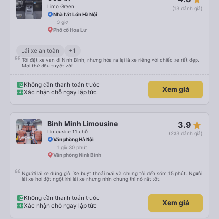
Limo Green
(13 đánh giá)
Nhà hát Lớn Hà Nội
3 giờ
Phố cổ Hoa Lư
Lái xe an toàn
+1
Tôi đặt xe van đi Ninh Bình, nhưng hóa ra lại là xe riêng với chiếc xe rất đẹp.
Mọi thứ đều tuyệt vời!
Không cần thanh toán trước
Xem giá
Xác nhận chỗ ngay lập tức
star_rate
Bình Minh Limousine
3.9
Limousine 11 chỗ
(233 đánh giá)
Văn phòng Hà Nội
1 giờ 30 phút
Văn phòng Ninh Bình
Người lái xe đúng giờ. Xe buýt thoải mái và chúng tôi đến sớm 15 phút. Người
lái xe hơi đột ngột khi lái xe nhưng nhìn chung thì nó rất tốt.
Không cần thanh toán trước
Xem giá
Xác nhận chỗ ngay lập tức