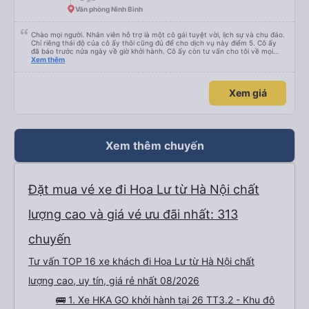
Văn phòng Ninh Bình
Chào mọi người. Nhân viên hỗ trợ là một cô gái tuyệt vời, lịch sự và chu đáo.
Chỉ riêng thái độ của cô ấy thôi cũng đủ để cho dịch vụ này điểm 5. Cô ấy
đã báo trước nửa ngày về giờ khởi hành. Cô ấy còn tư vấn cho tôi về mọi
vấn đề, kể cả những vấn đề không liên quan đến chuyến đi này. Tôi hỏi tôi có
Xem thêm
thể sử dụng dịch vụ taxi nào ở Hà Nội. Cô ấy gợi ý tôi nên đặt taxi; giá cũng
không chênh lệch nhiều so với giá tôi tìm thấy trên Grab. Xe buýt sạch sẽ,
thoải mái và có máy lạnh. Tài xế lái xe rất cẩn thận. Xe buýt hơi muộn một
Xem giá
chút, nhưng tôi có thể thấy anh ấy đã đợi khách du lịch từ một khách sạn
gần nhà tôi khá lâu.
Xem thêm chuyến
Đặt mua vé xe đi Hoa Lư từ Hà Nội chất
lượng cao và giá vé ưu đãi nhất: 313
chuyến
Tư vấn TOP 16 xe khách đi Hoa Lư từ Hà Nội chất
lượng cao, uy tín, giá rẻ nhất 08/2026
🚌 1. Xe HKA GO khởi hành tại 26 TT3.2 - Khu đô