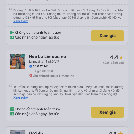
Đường từ Ninh Bình ra Hà Nội tốt hơn nhiều so với đường đi của công ty, tên
họ tôi không muốn nói. Không đổi xe, không đổi tài xế, một thành viên trong
công ty đã viết thư cho tôi (thay vào đó tôi chạy trên đường phố Hà Nội và
hỏi người dân địa phương “bạn có thể gọi tài xế không…?”. Đừng quên trả
Xem thêm
thêm tiền cho dịch vụ bổ sung như đưa đón và đưa đón. xuống xe khi bạn
muốn. Hãy sẵn sàng đổi xe buýt sang ô tô ở điểm cuối của xe buýt. Chỉ cần
mang theo hành lý và chỗ ngồi lên ô tô. Và tôi đánh giá cao tốc độ của xe
Không cần thanh toán trước
Xem giá
buýt. Tôi có hợp pháp hay không, nhưng 100 km/h vẫn tốt hơn 80. Cảm ơn
Xác nhận chỗ ngay lập tức
sự quan tâm của bạn và xin lỗi vì tiếng Anh của tôi không tốt (tôi chắc chắn
rằng tiếng Nga của bạn không tốt hơn).
Hoa Lư Limousine
4.4
Limousine 11 chỗ VIP
(235 đánh giá)
Số 6 Tú Mỡ
1 giờ 30 phút
Văn phòng Hoa Lư Limousine
Tài xế lái xe đúng kiểu người Việt Nam chính hiệu - vượt xe khác sát lề đường
khi kẹt xe, v.v. Vì đường tắc nghẽn nghiêm trọng và chúng tôi đang vội đến
sân bay, nên tôi rất ủng hộ anh ấy. Nếu bạn đến Việt Nam mà mong đợi
người ta lái xe như ở châu Âu, thì hãy đến nơi khác.
Xem thêm
Không cần thanh toán trước
Xem giá
Xác nhận chỗ ngay lập tức
star_rate
Go24h
4.8