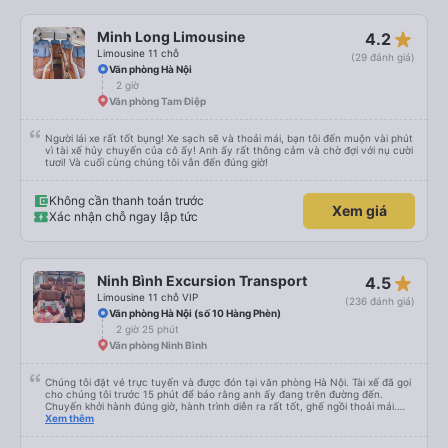
star_rate
Minh Long Limousine
4.2
Limousine 11 chỗ
(29 đánh giá)
Văn phòng Hà Nội
2 giờ
Văn phòng Tam Điệp
Người lái xe rất tốt bụng! Xe sạch sẽ và thoải mái, bạn tôi đến muộn vài phút
vì tài xế hủy chuyến của cô ấy! Anh ấy rất thông cảm và chờ đợi với nụ cười
tươi! Và cuối cùng chúng tôi vẫn đến đúng giờ!
Không cần thanh toán trước
Xem giá
Xác nhận chỗ ngay lập tức
star_rate
Ninh Bình Excursion Transport
4.5
Limousine 11 chỗ VIP
(236 đánh giá)
Văn phòng Hà Nội (số 10 Hàng Phèn)
2 giờ 25 phút
Văn phòng Ninh Bình
Chúng tôi đặt vé trực tuyến và được đón tại văn phòng Hà Nội. Tài xế đã gọi
cho chúng tôi trước 15 phút để báo rằng anh ấy đang trên đường đến.
Chuyến khởi hành đúng giờ, hành trình diễn ra rất tốt, ghế ngồi thoải mái.
Chúng tôi đã chọn trả khách ở Tam Cốc khi đặt xe trực tuyến, tài xế đã trả
Xem thêm
khách ở gần nơi lưu trú.