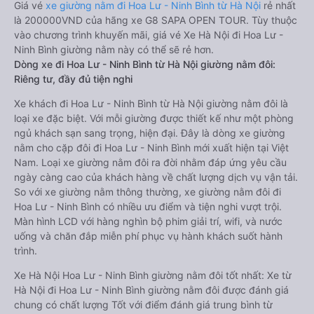
Giá vé
xe giường nằm đi Hoa Lư - Ninh Bình từ Hà Nội
rẻ nhất
là 200000VND của hãng xe G8 SAPA OPEN TOUR. Tùy thuộc
vào chương trình khuyến mãi, giá vé Xe Hà Nội đi Hoa Lư -
Ninh Bình giường nằm này có thể sẽ rẻ hơn.
Dòng xe đi Hoa Lư - Ninh Bình từ Hà Nội giường nằm đôi:
Riêng tư, đầy đủ tiện nghi
Xe khách đi Hoa Lư - Ninh Bình từ Hà Nội giường nằm đôi là
loại xe đặc biệt. Với mỗi giường được thiết kế như một phòng
ngủ khách sạn sang trọng, hiện đại. Đây là dòng xe giường
nằm cho cặp đôi đi Hoa Lư - Ninh Bình mới xuất hiện tại Việt
Nam. Loại xe giường nằm đôi ra đời nhằm đáp ứng yêu cầu
ngày càng cao của khách hàng về chất lượng dịch vụ vận tải.
So với xe giường nằm thông thường, xe giường nằm đôi đi
Hoa Lư - Ninh Bình có nhiều ưu điểm và tiện nghi vượt trội.
Màn hình LCD với hàng nghìn bộ phim giải trí, wifi, và nước
uống và chăn đắp miễn phí phục vụ hành khách suốt hành
trình.
Xe Hà Nội Hoa Lư - Ninh Bình giường nằm đôi tốt nhất: Xe từ
Hà Nội đi Hoa Lư - Ninh Bình giường nằm đôi được đánh giá
chung có chất lượng Tốt với điểm đánh giá trung bình từ