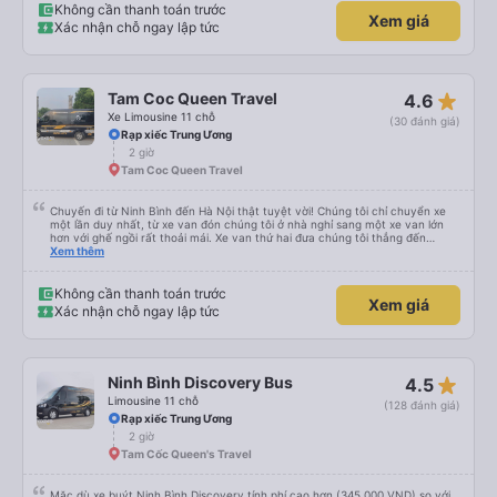
Không cần thanh toán trước
Xem giá
Xác nhận chỗ ngay lập tức
star_rate
Tam Coc Queen Travel
4.6
Xe Limousine 11 chỗ
(30 đánh giá)
Rạp xiếc Trung Ương
2 giờ
Tam Coc Queen Travel
Chuyến đi từ Ninh Bình đến Hà Nội thật tuyệt vời! Chúng tôi chỉ chuyển xe
một lần duy nhất, từ xe van đón chúng tôi ở nhà nghỉ sang một xe van lớn
hơn với ghế ngồi rất thoải mái. Xe van thứ hai đưa chúng tôi thẳng đến
khách sạn ở Hà Nội. Chúng tôi được đón lúc 11:20 và đến nơi trước 2 giờ
Xem thêm
chiều. Chúng tôi dừng chân một lần tại một địa điểm du lịch có quán cà phê,
đồ lưu niệm và nhà vệ sinh, rồi sau đó đi thẳng đến Hà Nội. Chắc chắn sẽ đặt
xe với họ lần nữa!
Không cần thanh toán trước
Xem giá
Xác nhận chỗ ngay lập tức
star_rate
Ninh Bình Discovery Bus
4.5
Limousine 11 chỗ
(128 đánh giá)
Rạp xiếc Trung Ương
2 giờ
Tam Cốc Queen's Travel
Mặc dù xe buýt Ninh Bình Discovery tính phí cao hơn (345.000 VND) so với