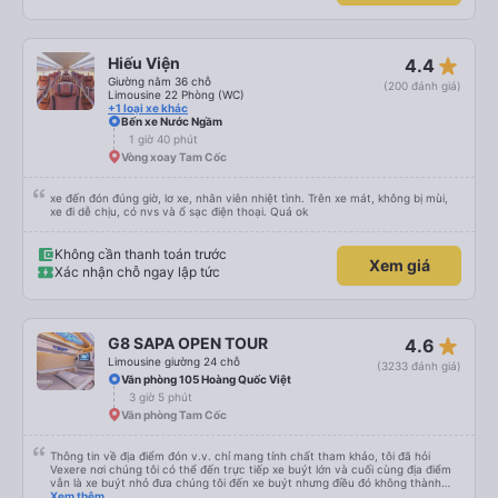
lại. Một chai nước nhỏ, một chiếc chăn và một chiếc gối được cung cấp. Có
cổng USB. Tôi không thể kết nối Wi-Fi, nhưng đó có thể là lỗi của tôi. Đối với
những người thừa cân hoặc rất cao, tôi khuyên bạn nên chọn xe buýt có ít
chỗ ngồi hơn (có khoảng 35 chỗ, và tôi không thừa cân, nhưng vẫn hơi
star_rate
Hiếu Viện
4.4
chật). Tôi khuyên bạn nên chọn chỗ ngồi phía dưới và giữa.
Giường nằm 36 chỗ
(200 đánh giá)
Limousine 22 Phòng (WC)
+1 loại xe khác
Bến xe Nước Ngầm
1 giờ 40 phút
Vòng xoay Tam Cốc
xe đến đón đúng giờ, lơ xe, nhân viên nhiệt tình. Trên xe mát, không bị mùi,
xe đi dễ chịu, có nvs và ổ sạc điện thoại. Quá ok
Không cần thanh toán trước
Xem giá
Xác nhận chỗ ngay lập tức
star_rate
G8 SAPA OPEN TOUR
4.6
Limousine giường 24 chỗ
(3233 đánh giá)
Văn phòng 105 Hoàng Quốc Việt
3 giờ 5 phút
Văn phòng Tam Cốc
Thông tin về địa điểm đón v.v. chỉ mang tính chất tham khảo, tôi đã hỏi
Vexere nơi chúng tôi có thể đến trực tiếp xe buýt lớn và cuối cùng địa điểm
vẫn là xe buýt nhỏ đưa chúng tôi đến xe buýt nhưng điều đó không thành
vấn đề. Chúng tôi khởi hành đúng giờ từ Hà Nội nhưng đã nghỉ rất lâu ở sân
Xem thêm