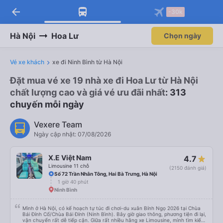
arrow_back
-30k
Hà Nội
Hoa Lư
Chọn ngày
Vé xe khách
xe đi Ninh Bình từ Hà Nội
Đặt mua vé xe 19 nhà xe đi Hoa Lư từ Hà Nội
chất lượng cao và giá vé ưu đãi nhất
: 313
chuyến mỗi ngày
Vexere Team
Ngày cập nhật: 07/08/2026
X.E Việt Nam
4.7
Limousine 11 chỗ
(2150 đánh giá)
Số 72 Trần Nhân Tông, Hai Bà Trưng, Hà Nội
1 giờ 40 phút
Ninh Bình
Mình ở Hà Nội, có kế hoạch tự túc đi chơi-du xuân Bính Ngọ 2026 tại Chùa
Bái Đính Cổ/Chùa Bái Đính (Ninh Bình). Bây giờ giao thông, phương tiện đi lại,
vận chuyển rất dễ tiếp cận. Giữa rất nhiều hãng xe Limousine, mình tìm kiếm