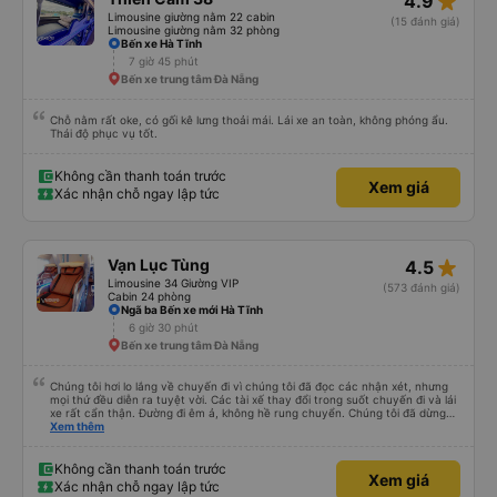
star_rate
4.9
Limousine giường nằm 22 cabin
(15 đánh giá)
Limousine giường nằm 32 phòng
Bến xe Hà Tĩnh
7 giờ 45 phút
Bến xe trung tâm Đà Nẵng
Chỗ nằm rất oke, có gối kê lưng thoải mái. Lái xe an toàn, không phóng ẩu.
Thái độ phục vụ tốt.
Không cần thanh toán trước
Xem giá
Xác nhận chỗ ngay lập tức
star_rate
Vạn Lục Tùng
4.5
Limousine 34 Giường VIP
(573 đánh giá)
Cabin 24 phòng
Ngã ba Bến xe mới Hà Tĩnh
6 giờ 30 phút
Bến xe trung tâm Đà Nẵng
Chúng tôi hơi lo lắng về chuyến đi vì chúng tôi đã đọc các nhận xét, nhưng
mọi thứ đều diễn ra tuyệt vời. Các tài xế thay đổi trong suốt chuyến đi và lái
xe rất cẩn thận. Đường đi êm ả, không hề rung chuyển. Chúng tôi đã dừng
đủ số lần để đi vệ sinh và dừng lại để ăn tối. Nhìn chung, ghế ngồi có thể hơi
Xem thêm
ngắn đối với những người cao trên 180 cm nhưng đó không phải là vấn đề
lớn. Chúng tôi rất thích chuyến đi.
Không cần thanh toán trước
Xem giá
Xác nhận chỗ ngay lập tức