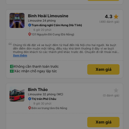
star_rate
Bình Hoài Limousine
4.3
Limousine 24 phòng
(490 đánh giá)
Trạm dừng nghỉ Cẩm Hưng (Hà Tĩnh)
6 giờ 20 phút
131 Nguyễn Đỗ Cung (Đà Nẵng)
Chúng tôi đã đặt vé xe buýt đêm từ Huế đến Hà Nội cho hai người. Xe buýt
đến điểm đón muộn một tiếng, điều này khá bình thường ở đây vì xe buýt
thường đón khách từ các thành phố khác trước đó. Chuyến đi rất thoải mái,
ghế nằm êm ái, và ngay cả người cao 1,80 m như tôi vẫn ngủ ngon. Sau khi
Xem thêm
đến nơi, chúng tôi quên một chiếc túi nhỏ trên xe, nhưng đã nhận lại được
vào tối hôm đó hoàn toàn nguyên vẹn. Tất nhiên, tốt hơn hết là tránh những
rắc rối như vậy, nhưng thật tốt khi thấy công ty xe buýt quan tâm đến
Không cần thanh toán trước
Xem giá
khách hàng của mình. Chúng tôi chắc chắn sẽ đi xe của họ lần nữa.
Xác nhận chỗ ngay lập tức
star_rate
Bình Thảo
Limousine 32 phòng (WC)
(0 đánh giá)
Thị trấn Phố Châu
9 giờ 30 phút
Bến xe trung tâm Đà Nẵng
Xem giá