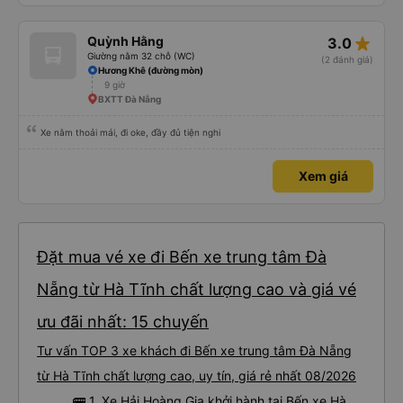
star_rate
Quỳnh Hằng
3.0
Giường nằm 32 chỗ (WC)
(2 đánh giá)
Hương Khê (đường mòn)
9 giờ
BXTT Đà Nẵng
Xe nằm thoải mái, đi oke, đầy đủ tiện nghi
Xem giá
Đặt mua vé xe đi Bến xe trung tâm Đà
Nẵng từ Hà Tĩnh chất lượng cao và giá vé
ưu đãi nhất: 15 chuyến
Tư vấn TOP 3 xe khách đi Bến xe trung tâm Đà Nẵng
từ Hà Tĩnh chất lượng cao, uy tín, giá rẻ nhất 08/2026
🚌 1. Xe Hải Hoàng Gia khởi hành tại Bến xe Hà