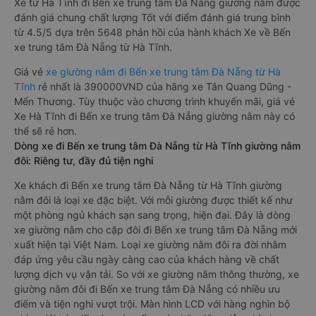
Xe từ Hà Tĩnh đi Bến xe trung tâm Đà Nẵng giường nằm được
đánh giá chung chất lượng Tốt với điểm đánh giá trung bình
từ 4.5/5 dựa trên 5648 phản hồi của hành khách Xe về Bến
xe trung tâm Đà Nẵng từ Hà Tĩnh.
Giá vé
xe giường nằm đi Bến xe trung tâm Đà Nẵng từ Hà
Tĩnh
rẻ nhất là 390000VND của hãng xe Tân Quang Dũng -
Mến Thương. Tùy thuộc vào chương trình khuyến mãi, giá vé
Xe Hà Tĩnh đi Bến xe trung tâm Đà Nẵng giường nằm này có
thể sẽ rẻ hơn.
Dòng xe đi Bến xe trung tâm Đà Nẵng từ Hà Tĩnh giường nằm
đôi: Riêng tư, đầy đủ tiện nghi
Xe khách đi Bến xe trung tâm Đà Nẵng từ Hà Tĩnh giường
nằm đôi là loại xe đặc biệt. Với mỗi giường được thiết kế như
một phòng ngủ khách sạn sang trọng, hiện đại. Đây là dòng
xe giường nằm cho cặp đôi đi Bến xe trung tâm Đà Nẵng mới
xuất hiện tại Việt Nam. Loại xe giường nằm đôi ra đời nhằm
đáp ứng yêu cầu ngày càng cao của khách hàng về chất
lượng dịch vụ vận tải. So với xe giường nằm thông thường, xe
giường nằm đôi đi Bến xe trung tâm Đà Nẵng có nhiều ưu
điểm và tiện nghi vượt trội. Màn hình LCD với hàng nghìn bộ