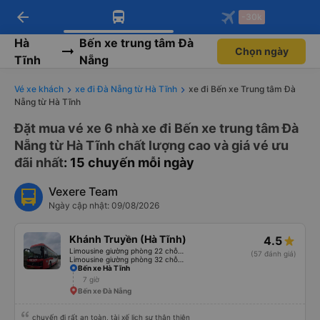
arrow_back
Tải app Vexere ngay!
Tải app Vexere
-30k
Mở app
Mở app
Nhận ưu đãi thành viên độc
-30k/ghế khi đặt vé máy bay qua
quyền
app
Hà
Bến xe trung tâm Đà
Chọn ngày
Tĩnh
Nẵng
Vé xe khách
xe đi Đà Nẵng từ Hà Tĩnh
xe đi Bến xe Trung tâm Đà
Nẵng từ Hà Tĩnh
Đặt mua vé xe 6 nhà xe đi Bến xe trung tâm Đà
Nẵng từ Hà Tĩnh chất lượng cao và giá vé ưu
đãi nhất
: 15 chuyến mỗi ngày
Vexere Team
Ngày cập nhật: 09/08/2026
Khánh Truyền (Hà Tĩnh)
4.5
Limousine giường phòng 22 chỗ (WC)
(57 đánh giá)
Limousine giường phòng 32 chỗ (WC)
Bến xe Hà Tĩnh
7 giờ
Bến xe Đà Nẵng
chuyến đi rất an toàn, tài xế lịch sự thân thiện