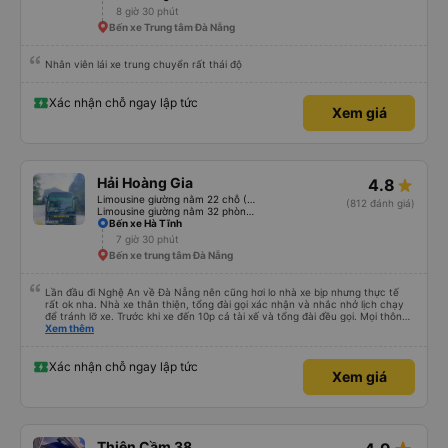
tưởng. Nhìn chung: Mặc dù có một vài bất tiện nhỏ, tôi đã có trải nghiệm
8 giờ 30 phút
tích cực với công ty này. Đây là dịch vụ xe buýt tốt nhất mà tôi từng sử
Bến xe Trung tâm Đà Nẵng
dụng ở Việt Nam. Sự sạch sẽ, thoải mái và yên tĩnh tạo nên sự khác biệt
đáng kể và tôi sẽ giới thiệu dịch vụ này cho bất kỳ ai đi tuyến đường này.
Nhân viên lái xe trung chuyển rất thái độ
Xác nhận chỗ ngay lập tức
Xem giá
Hải Hoàng Gia
4.8
Limousine giường nằm 22 chỗ (WC)
(812 đánh giá)
Limousine giường nằm 32 phòng (WC)
Bến xe Hà Tĩnh
7 giờ 30 phút
Bến xe trung tâm Đà Nẵng
Lần đầu đi Nghệ An về Đà Nẵng nên cũng hơi lo nhà xe bịp nhưng thực tế
rất ok nha. Nhà xe thân thiện, tổng đài gọi xác nhận và nhắc nhở lịch chạy
để tránh lỡ xe. Trước khi xe đến 10p cả tài xế và tổng đài đều gọi. Mọi thông
tin về biển số xe và số điện thoại tài xế đều trùng khớp trong email nhận
Xem thêm
được. Mình đặt ghế nào thì giữ nguyên ghế đó cho mình. Chỗ nằm rộng rãi,
thoải mái, xe chạy êm và không có mùi, về đến ĐN sớm gần 1 tiếng so với
thời gian dự kiến. 10 điểm, lần sau có nhu cầu sẽ chọn nhà xe này để đi Vinh
Xác nhận chỗ ngay lập tức
Xem giá
<-> Đà Nẵng
Thiên Cầm 38