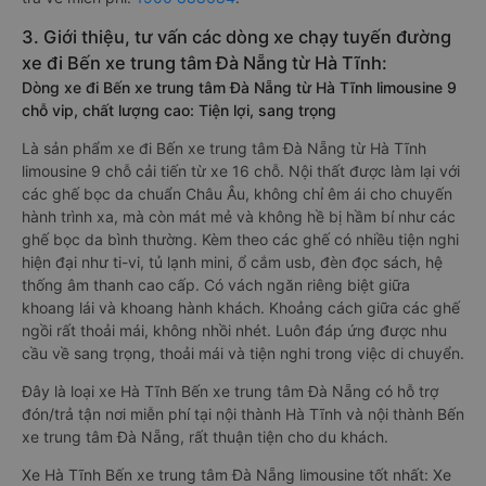
3. Giới thiệu, tư vấn các dòng xe chạy tuyến đường
xe đi Bến xe trung tâm Đà Nẵng từ Hà Tĩnh:
Dòng xe đi Bến xe trung tâm Đà Nẵng từ Hà Tĩnh limousine 9
chỗ vip, chất lượng cao: Tiện lợi, sang trọng
Là sản phẩm xe đi Bến xe trung tâm Đà Nẵng từ Hà Tĩnh
limousine 9 chỗ cải tiến từ xe 16 chỗ. Nội thất được làm lại với
các ghế bọc da chuẩn Châu Âu, không chỉ êm ái cho chuyến
hành trình xa, mà còn mát mẻ và không hề bị hầm bí như các
ghế bọc da bình thường. Kèm theo các ghế có nhiều tiện nghi
hiện đại như ti-vi, tủ lạnh mini, ổ cắm usb, đèn đọc sách, hệ
thống âm thanh cao cấp. Có vách ngăn riêng biệt giữa
khoang lái và khoang hành khách. Khoảng cách giữa các ghế
ngồi rất thoải mái, không nhồi nhét. Luôn đáp ứng được nhu
cầu về sang trọng, thoải mái và tiện nghi trong việc di chuyển.
Đây là loại xe Hà Tĩnh Bến xe trung tâm Đà Nẵng có hỗ trợ
đón/trả tận nơi miễn phí tại nội thành Hà Tĩnh và nội thành Bến
xe trung tâm Đà Nẵng, rất thuận tiện cho du khách.
Xe Hà Tĩnh Bến xe trung tâm Đà Nẵng limousine tốt nhất: Xe