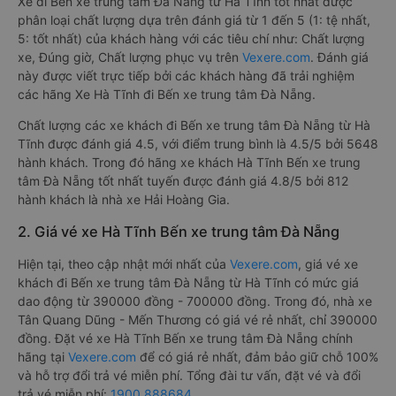
Xe đi Bến xe trung tâm Đà Nẵng từ Hà Tĩnh tốt nhất được
phân loại chất lượng dựa trên đánh giá từ 1 đến 5 (1: tệ nhất,
5: tốt nhất) của khách hàng với các tiêu chí như: Chất lượng
xe, Đúng giờ, Chất lượng phục vụ trên
Vexere.com
. Đánh giá
này được viết trực tiếp bởi các khách hàng đã trải nghiệm
các hãng Xe Hà Tĩnh đi Bến xe trung tâm Đà Nẵng.
Chất lượng các xe khách đi Bến xe trung tâm Đà Nẵng từ Hà
Tĩnh được đánh giá 4.5, với điểm trung bình là 4.5/5 bởi 5648
hành khách. Trong đó hãng xe khách Hà Tĩnh Bến xe trung
tâm Đà Nẵng tốt nhất tuyến được đánh giá 4.8/5 bởi 812
hành khách là nhà xe Hải Hoàng Gia.
2. Giá vé xe Hà Tĩnh Bến xe trung tâm Đà Nẵng
Hiện tại, theo cập nhật mới nhất của
Vexere.com
, giá vé xe
khách đi Bến xe trung tâm Đà Nẵng từ Hà Tĩnh có mức giá
dao động từ 390000 đồng - 700000 đồng. Trong đó, nhà xe
Tân Quang Dũng - Mến Thương có giá vé rẻ nhất, chỉ 390000
đồng. Đặt vé xe Hà Tĩnh Bến xe trung tâm Đà Nẵng chính
hãng tại
Vexere.com
để có giá rẻ nhất, đảm bảo giữ chỗ 100%
và hỗ trợ đổi trả vé miễn phí. Tổng đài tư vấn, đặt vé và đổi
trả vé miễn phí:
1900 888684
.