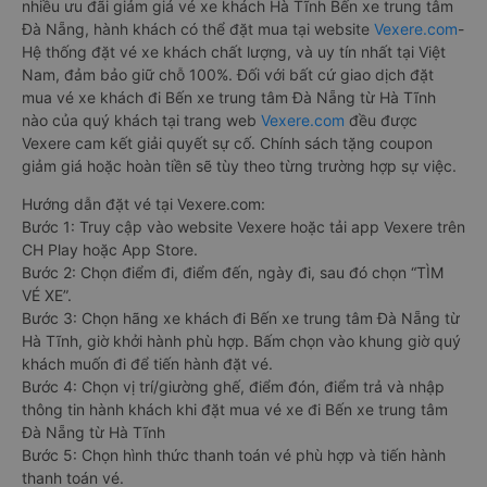
nhiều ưu đãi giảm giá vé xe khách Hà Tĩnh Bến xe trung tâm
Đà Nẵng, hành khách có thể đặt mua tại website
Vexere.com
-
Hệ thống đặt vé xe khách chất lượng, và uy tín nhất tại Việt
Nam, đảm bảo giữ chỗ 100%. Đối với bất cứ giao dịch đặt
mua vé xe khách đi Bến xe trung tâm Đà Nẵng từ Hà Tĩnh
nào của quý khách tại trang web
Vexere.com
đều được
Vexere cam kết giải quyết sự cố. Chính sách tặng coupon
giảm giá hoặc hoàn tiền sẽ tùy theo từng trường hợp sự việc.
Hướng dẫn đặt vé tại Vexere.com:
Bước 1: Truy cập vào website Vexere hoặc tải app Vexere trên
CH Play hoặc App Store.
Bước 2: Chọn điểm đi, điểm đến, ngày đi, sau đó chọn “TÌM
VÉ XE”.
Bước 3: Chọn hãng xe khách đi Bến xe trung tâm Đà Nẵng từ
Hà Tĩnh, giờ khởi hành phù hợp. Bấm chọn vào khung giờ quý
khách muốn đi để tiến hành đặt vé.
Bước 4: Chọn vị trí/giường ghế, điểm đón, điểm trả và nhập
thông tin hành khách khi đặt mua vé xe đi Bến xe trung tâm
Đà Nẵng từ Hà Tĩnh
Bước 5: Chọn hình thức thanh toán vé phù hợp và tiến hành
thanh toán vé.