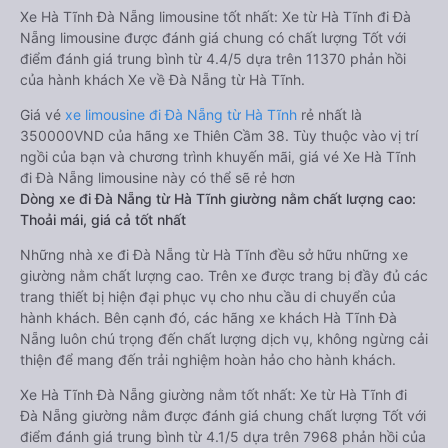
Xe Hà Tĩnh Đà Nẵng limousine tốt nhất: Xe từ Hà Tĩnh đi Đà
Nẵng limousine được đánh giá chung có chất lượng Tốt với
điểm đánh giá trung bình từ 4.4/5 dựa trên 11370 phản hồi
của hành khách Xe về Đà Nẵng từ Hà Tĩnh.
Giá vé
xe limousine đi Đà Nẵng từ Hà Tĩnh
rẻ nhất là
350000VND của hãng xe Thiên Cầm 38. Tùy thuộc vào vị trí
ngồi của bạn và chương trình khuyến mãi, giá vé Xe Hà Tĩnh
đi Đà Nẵng limousine này có thể sẽ rẻ hơn
Dòng xe đi Đà Nẵng từ Hà Tĩnh giường nằm chất lượng cao:
Thoải mái, giá cả tốt nhất
Những nhà xe đi Đà Nẵng từ Hà Tĩnh đều sở hữu những xe
giường nằm chất lượng cao. Trên xe được trang bị đầy đủ các
trang thiết bị hiện đại phục vụ cho nhu cầu di chuyển của
hành khách. Bên cạnh đó, các hãng xe khách Hà Tĩnh Đà
Nẵng luôn chú trọng đến chất lượng dịch vụ, không ngừng cải
thiện để mang đến trải nghiệm hoàn hảo cho hành khách.
Xe Hà Tĩnh Đà Nẵng giường nằm tốt nhất: Xe từ Hà Tĩnh đi
Đà Nẵng giường nằm được đánh giá chung chất lượng Tốt với
điểm đánh giá trung bình từ 4.1/5 dựa trên 7968 phản hồi của