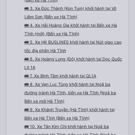
🚌 3. Xe Đức Thành (Kon Tum) khởi hành tại Võ
Liêm Sơn (Bến xe Hà Tĩnh)
🚌 4. Xe Hải Hoàng Gia khởi hành tại Bến xe Hà
Tĩnh (mới) (Bến xe Hà Tĩnh)
🚌 5. Xe HK BUSLINES khởi hành tại Nút giao cao
tốc địa phận Hà Tĩnh
🚌 6. Xe Hoàng Long (Đỏ) khởi hành tại Dọc Quốc
Lộ 1A
🚌 7. Xe Bình Tâm khởi hành tại QL1A
🚌 8. Xe Vạn Lục Tùng khởi hành tại Ngã ba
đường tránh Hà Tĩnh, bến xe Hà Tĩnh (Ngã ba
Bến xe mới Hà Tĩnh)
🚌 9. Xe Khánh Truyền (Hà Tĩnh) khởi hành tại
Bến xe Hà Tĩnh (Bến xe Hà Tĩnh)
🚌 10. Xe Tân Kim Chi khởi hành tại Ngã ba
đường tránh Hà Tĩnh, bến xe Hà Tĩnh (Ngã ba