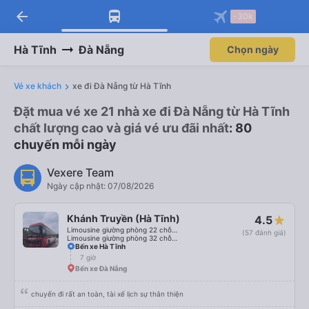
arrow_back
-30k
Hà Tĩnh
Đà Nẵng
Chọn ngày
Vé xe khách
xe đi Đà Nẵng từ Hà Tĩnh
Đặt mua vé xe 21 nhà xe đi Đà Nẵng từ Hà Tĩnh
chất lượng cao và giá vé ưu đãi nhất
: 80
chuyến mỗi ngày
Vexere Team
Ngày cập nhật: 07/08/2026
Khánh Truyền (Hà Tĩnh)
4.5
Limousine giường phòng 22 chỗ (WC)
(57 đánh giá)
Limousine giường phòng 32 chỗ (WC)
Bến xe Hà Tĩnh
7 giờ
Bến xe Đà Nẵng
chuyến đi rất an toàn, tài xế lịch sự thân thiện