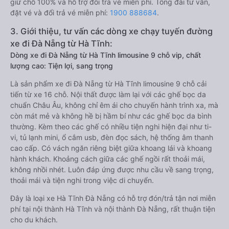
giữ chỗ 100% và hỗ trợ đổi trả vé miễn phí. Tổng đài tư vấn,
đặt vé và đổi trả vé miễn phí:
1900 888684
.
3. Giới thiệu, tư vấn các dòng xe chạy tuyến đường
xe đi Đà Nẵng từ Hà Tĩnh:
Dòng xe đi Đà Nẵng từ Hà Tĩnh limousine 9 chỗ vip, chất
lượng cao: Tiện lợi, sang trọng
Là sản phẩm xe đi Đà Nẵng từ Hà Tĩnh limousine 9 chỗ cải
tiến từ xe 16 chỗ. Nội thất được làm lại với các ghế bọc da
chuẩn Châu Âu, không chỉ êm ái cho chuyến hành trình xa, mà
còn mát mẻ và không hề bị hầm bí như các ghế bọc da bình
thường. Kèm theo các ghế có nhiều tiện nghi hiện đại như ti-
vi, tủ lạnh mini, ổ cắm usb, đèn đọc sách, hệ thống âm thanh
cao cấp. Có vách ngăn riêng biệt giữa khoang lái và khoang
hành khách. Khoảng cách giữa các ghế ngồi rất thoải mái,
không nhồi nhét. Luôn đáp ứng được nhu cầu về sang trọng,
thoải mái và tiện nghi trong việc di chuyển.
Đây là loại xe Hà Tĩnh Đà Nẵng có hỗ trợ đón/trả tận nơi miễn
phí tại nội thành Hà Tĩnh và nội thành Đà Nẵng, rất thuận tiện
cho du khách.