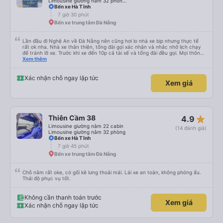
Limousine giường nằm 32 phòng (WC)
Bến xe Hà Tĩnh
7 giờ 30 phút
Bến xe trung tâm Đà Nẵng
Lần đầu đi Nghệ An về Đà Nẵng nên cũng hơi lo nhà xe bịp nhưng thực tế
rất ok nha. Nhà xe thân thiện, tổng đài gọi xác nhận và nhắc nhở lịch chạy
để tránh lỡ xe. Trước khi xe đến 10p cả tài xế và tổng đài đều gọi. Mọi thông
tin về biển số xe và số điện thoại tài xế đều trùng khớp trong email nhận
Xem thêm
được. Mình đặt ghế nào thì giữ nguyên ghế đó cho mình. Chỗ nằm rộng rãi,
thoải mái, xe chạy êm và không có mùi, về đến ĐN sớm gần 1 tiếng so với
thời gian dự kiến. 10 điểm, lần sau có nhu cầu sẽ chọn nhà xe này để đi Vinh
Xác nhận chỗ ngay lập tức
Xem giá
<-> Đà Nẵng
star_rate
Thiên Cầm 38
4.9
Limousine giường nằm 22 cabin
(14 đánh giá)
Limousine giường nằm 32 phòng
Bến xe Hà Tĩnh
7 giờ 45 phút
Bến xe trung tâm Đà Nẵng
Chỗ nằm rất oke, có gối kê lưng thoải mái. Lái xe an toàn, không phóng ẩu.
Thái độ phục vụ tốt.
Không cần thanh toán trước
Xem giá
Xác nhận chỗ ngay lập tức