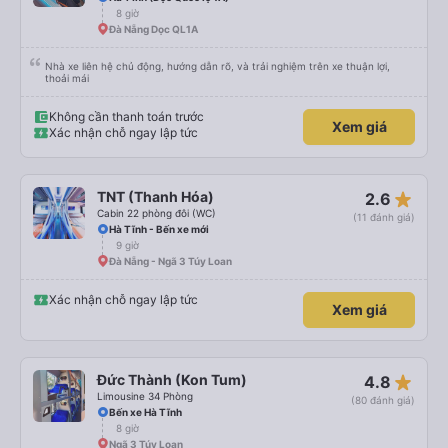
8 giờ
Đà Nẵng Dọc QL1A
Nhà xe liên hệ chủ động, hướng dẫn rõ, và trải nghiệm trên xe thuận lợi,
thoải mái
Không cần thanh toán trước
Xem giá
Xác nhận chỗ ngay lập tức
star_rate
TNT (Thanh Hóa)
2.6
Cabin 22 phòng đôi (WC)
(11 đánh giá)
Hà Tĩnh - Bến xe mới
9 giờ
Đà Nẵng - Ngã 3 Túy Loan
Xác nhận chỗ ngay lập tức
Xem giá
star_rate
Đức Thành (Kon Tum)
4.8
Limousine 34 Phòng
(80 đánh giá)
Bến xe Hà Tĩnh
8 giờ
Ngã 3 Túy Loan