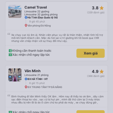
star_rate
Camel Travel
3.8
Limousine 22 giường
(339 đánh giá)
Limousine 32 giường phòng
Hà Tĩnh (Dọc Quốc lộ 1A)
9 giờ 45 phút
Văn phòng Đà Nẵng
Xe chạy cực kỳ êm ái. Nhân viên phục vụ rất là thân thiện, nhiệt tình hỗ trợ
mỗi khi hành khách cần. Mặc dù hơi sai vị trí giường khi tôi book qua VXR
nhưng vẫn chấp nhận với sự thay đổi như vậy.
Không cần thanh toán trước
Xem giá
Xác nhận chỗ ngay lập tức
star_rate
Văn Minh
4.9
Limousine 21 phòng
(366 đánh giá)
BX HÀ TĨNH - HT
6 giờ 15 phút
BX TRUNG TÂM TP ĐÀ NẴNG
Bình thường đi Văn Minh thấy OK lắm . Hôm nay đi thấy ko ok lắm , dây cắm
sạc điện thoại ko vào , xạc cứ bị hụt pin , mình đã thử cắm lại 3 máy khác
nhau đều bị nên lỗi là do ổ cắm chứ ko phải do máy , xe chạy đúng giờ ,
Xác nhận chỗ ngay lập tức