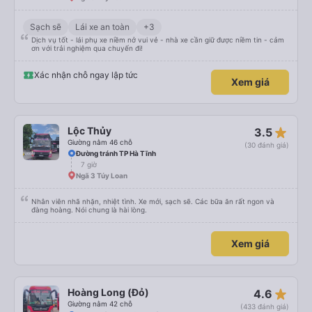
Sạch sẽ
Lái xe an toàn
+3
Dịch vụ tốt - lái phụ xe niềm nở vui vẻ - nhà xe cần giữ được niềm tin - cảm
ơn với trải nghiệm qua chuyến đi!
Xác nhận chỗ ngay lập tức
Xem giá
star_rate
Lộc Thủy
3.5
Giường nằm 46 chỗ
(30 đánh giá)
Đường tránh TP Hà Tĩnh
7 giờ
Ngã 3 Túy Loan
Nhân viên nhã nhặn, nhiệt tình. Xe mới, sạch sẽ. Các bữa ăn rất ngon và
đàng hoàng. Nói chung là hài lòng.
Xem giá
star_rate
Hoàng Long (Đỏ)
4.6
Giường nằm 42 chỗ
(433 đánh giá)