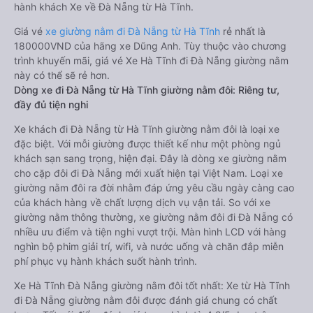
hành khách Xe về Đà Nẵng từ Hà Tĩnh.
Giá vé
xe giường nằm đi Đà Nẵng từ Hà Tĩnh
rẻ nhất là
180000VND của hãng xe Dũng Anh. Tùy thuộc vào chương
trình khuyến mãi, giá vé Xe Hà Tĩnh đi Đà Nẵng giường nằm
này có thể sẽ rẻ hơn.
Dòng xe đi Đà Nẵng từ Hà Tĩnh giường nằm đôi: Riêng tư,
đầy đủ tiện nghi
Xe khách đi Đà Nẵng từ Hà Tĩnh giường nằm đôi là loại xe
đặc biệt. Với mỗi giường được thiết kế như một phòng ngủ
khách sạn sang trọng, hiện đại. Đây là dòng xe giường nằm
cho cặp đôi đi Đà Nẵng mới xuất hiện tại Việt Nam. Loại xe
giường nằm đôi ra đời nhằm đáp ứng yêu cầu ngày càng cao
của khách hàng về chất lượng dịch vụ vận tải. So với xe
giường nằm thông thường, xe giường nằm đôi đi Đà Nẵng có
nhiều ưu điểm và tiện nghi vượt trội. Màn hình LCD với hàng
nghìn bộ phim giải trí, wifi, và nước uống và chăn đắp miễn
phí phục vụ hành khách suốt hành trình.
Xe Hà Tĩnh Đà Nẵng giường nằm đôi tốt nhất: Xe từ Hà Tĩnh
đi Đà Nẵng giường nằm đôi được đánh giá chung có chất