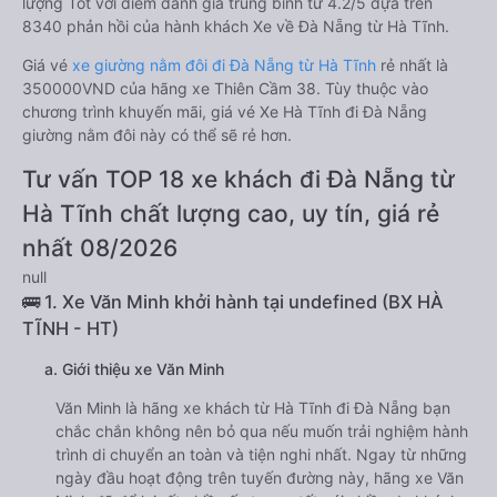
lượng Tốt với điểm đánh giá trung bình từ 4.2/5 dựa trên
8340 phản hồi của hành khách Xe về Đà Nẵng từ Hà Tĩnh.
Giá vé
xe giường nằm đôi đi Đà Nẵng từ Hà Tĩnh
rẻ nhất là
350000VND của hãng xe Thiên Cầm 38. Tùy thuộc vào
chương trình khuyến mãi, giá vé Xe Hà Tĩnh đi Đà Nẵng
giường nằm đôi này có thể sẽ rẻ hơn.
Tư vấn TOP 18 xe khách đi Đà Nẵng từ
Hà Tĩnh chất lượng cao, uy tín, giá rẻ
nhất 08/2026
null
🚌 1. Xe Văn Minh khởi hành tại undefined (BX HÀ
TĨNH - HT)
a. Giới thiệu xe Văn Minh
Văn Minh là hãng xe khách từ Hà Tĩnh đi Đà Nẵng bạn
chắc chắn không nên bỏ qua nếu muốn trải nghiệm hành
trình di chuyển an toàn và tiện nghi nhất. Ngay từ những
ngày đầu hoạt động trên tuyến đường này, hãng xe Văn