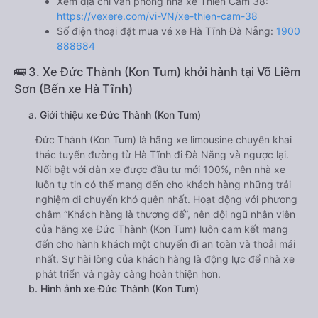
Xem địa chỉ văn phòng nhà xe Thiên Cầm 38:
https://vexere.com/vi-VN/xe-thien-cam-38
Số điện thoại đặt mua vé xe Hà Tĩnh Đà Nẵng:
1900
888684
🚌 3. Xe Đức Thành (Kon Tum) khởi hành tại Võ Liêm
Sơn (Bến xe Hà Tĩnh)
a. Giới thiệu xe Đức Thành (Kon Tum)
Đức Thành (Kon Tum) là hãng xe limousine chuyên khai
thác tuyến đường từ Hà Tĩnh đi Đà Nẵng và ngược lại.
Nổi bật với dàn xe được đầu tư mới 100%, nên nhà xe
luôn tự tin có thể mang đến cho khách hàng những trải
nghiệm di chuyển khó quên nhất. Hoạt động với phương
châm “Khách hàng là thượng đế”, nên đội ngũ nhân viên
của hãng xe Đức Thành (Kon Tum) luôn cam kết mang
đến cho hành khách một chuyến đi an toàn và thoải mái
nhất. Sự hài lòng của khách hàng là động lực để nhà xe
phát triển và ngày càng hoàn thiện hơn.
b. Hình ảnh xe Đức Thành (Kon Tum)