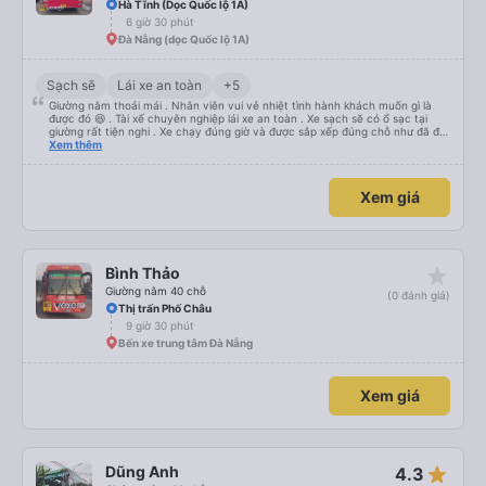
Hà Tĩnh (Dọc Quốc lộ 1A)
6 giờ 30 phút
Đà Nẵng (dọc Quốc lộ 1A)
Sạch sẽ
Lái xe an toàn
+5
Giường nằm thoải mái . Nhân viên vui vẻ nhiệt tình hành khách muốn gì là
được đó 😆 . Tài xế chuyên nghiệp lái xe an toàn . Xe sạch sẽ có ổ sạc tại
giường rất tiện nghi . Xe chạy đúng giờ và được sắp xếp đúng chỗ như đã đặt
. Điểm 10 cho hoàng long đỏ 👍
Xem thêm
Xem giá
star_rate
Bình Thảo
Giường nằm 40 chỗ
(0 đánh giá)
Thị trấn Phố Châu
9 giờ 30 phút
Bến xe trung tâm Đà Nẵng
Xem giá
star_rate
Dũng Anh
4.3