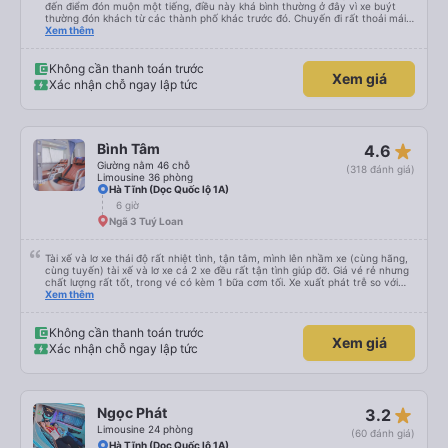
đến điểm đón muộn một tiếng, điều này khá bình thường ở đây vì xe buýt
thường đón khách từ các thành phố khác trước đó. Chuyến đi rất thoải mái,
ghế nằm êm ái, và ngay cả người cao 1,80 m như tôi vẫn ngủ ngon. Sau khi
Xem thêm
đến nơi, chúng tôi quên một chiếc túi nhỏ trên xe, nhưng đã nhận lại được
vào tối hôm đó hoàn toàn nguyên vẹn. Tất nhiên, tốt hơn hết là tránh những
rắc rối như vậy, nhưng thật tốt khi thấy công ty xe buýt quan tâm đến
Không cần thanh toán trước
Xem giá
khách hàng của mình. Chúng tôi chắc chắn sẽ đi xe của họ lần nữa.
Xác nhận chỗ ngay lập tức
star_rate
Bình Tâm
4.6
Giường nằm 46 chỗ
(318 đánh giá)
Limousine 36 phòng
Hà Tĩnh (Dọc Quốc lộ 1A)
6 giờ
Ngã 3 Tuý Loan
Tài xế và lơ xe thái độ rất nhiệt tình, tận tâm, mình lên nhầm xe (cùng hãng,
cùng tuyến) tài xế và lơ xe cả 2 xe đều rất tận tình giúp đỡ. Giá vé rẻ nhưng
chất lượng rất tốt, trong vé có kèm 1 bữa cơm tối. Xe xuất phát trễ so với
trên app 45p, nhưng do bão nên trời mưa rất to, có thể thông cảm được.
Xem thêm
99/10
Không cần thanh toán trước
Xem giá
Xác nhận chỗ ngay lập tức
star_rate
Ngọc Phát
3.2
Limousine 24 phòng
(60 đánh giá)
Hà Tĩnh (Dọc Quốc lộ 1A)