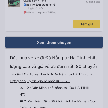
Giường nằm 44 chỗ
(3 đánh giá)
Hà Tĩnh (Dọc Quốc lộ 1A)
7 giờ 30 phút
Bến xe trung tâm Đà Nẵng
Xem giá
Xem thêm chuyến
Đặt mua vé xe đi Đà Nẵng từ Hà Tĩnh chất
lượng cao và giá vé ưu đãi nhất: 80 chuyến
Tư vấn TOP 18 xe khách đi Đà Nẵng từ Hà Tĩnh chất
lượng cao, uy tín, giá rẻ nhất 08/2026
🚌 1. Xe Văn Minh khởi hành tại (BX HÀ TĨNH -
HT)
🚌 2. Xe Thiên Cầm 38 khởi hành tại Võ Liêm Sơn
(Bến xe Hà Tĩnh)