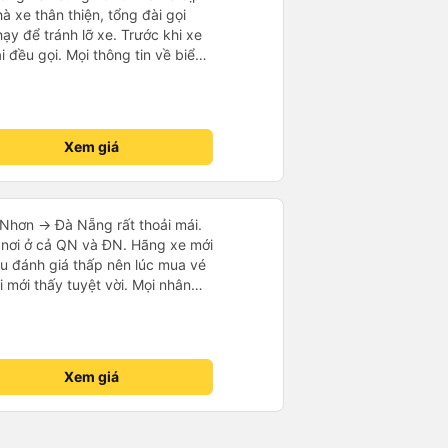
ạy để tránh lỡ xe. Trước khi xe
i đều gọi. Mọi thông tin về biển
ế đều trùng khớp trong email nhận
, xe chạy êm và không có mùi, về
gian dự kiến. 10 điểm, lần
Xem giá
xe này để đi Vinh <-> Đà Nẵng
Nhơn -> Đà Nẵng rất thoải mái.
 nơi ở cả QN và ĐN. Hãng xe mới
u đánh giá thấp nên lúc mua vé
i mới thấy tuyệt vời. Mọi nhân
i nếu
vẻ dừng xe ở trạm xăng gần nhất
xe khác có khi nhăn nhó và chửi
mạnh, sạch sẽ. Không hiểu sao
Xem giá
ười ủng hộ nhé, mình đi Quy
ó 7 khách, nhìn thương. Chúc
.