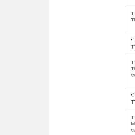
T
T
C
T
T
T
t
C
T
T
M
t