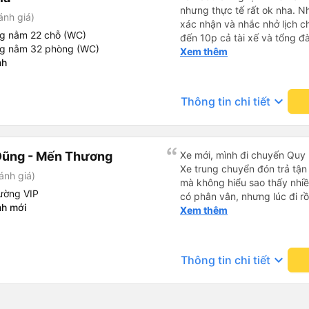
nhưng thực tế rất ok nha. Nhà xe thân thiện, tổng đài gọi
ánh giá)
xác nhận và nhắc nhở lịch ch
ng nằm 22 chỗ (WC)
đến 10p cả tài xế và tổng đà
ng nằm 32 phòng (WC)
số xe và số điện thoại tài x
Xem thêm
nh
được. Mình đặt ghế nào thì giữ nguyên ghế đó cho mình.
Chỗ nằm rộng rãi, thoải mái
đến ĐN sớm gần 1 tiếng so với thời 
keyboard_arrow_down
Thông tin chi tiết
sau có nhu cầu sẽ chọn nhà 
Dũng - Mến Thương
Xe mới, mình đi chuyến Quy 
Xe trung chuyển đón trả tận
ánh giá)
mà không hiểu sao thấy nhiề
ường VIP
có phân vân, nhưng lúc đi rồ
nh mới
viên đều thân thiện, nhiệt tình. Nhắn tin cho anh phụ lá
Xem thêm
muốn đi vệ sinh và ảnh vui 
để nhà mình xuống đi!! Mấy 
nhẹ rồi :) Xe mới, điều hoà 
keyboard_arrow_down
Thông tin chi tiết
nhiều đánh giá thấp? Mọi ng
Nhơn về Đà Nẵng mà cả xe c
Tân Quang Dũng thành công