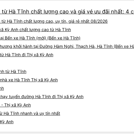
 từ Hà Tĩnh chất lượng cao và giá vé ưu đãi nhất: 4 
từ Hà Tĩnh chất lượng cao, uy tín, giá rẻ nhất 08/2026
ị xã Kỳ Anh chất lượng cao từ Hà Tĩnh
tại Bến xe Hà Tĩnh (mới) (Bến xe Hà Tĩnh)
hương khởi hành tại Đường Hàm Nghi, Thạch Hà, Hà Tĩnh (Bến xe Hà
ừ Hà Tĩnh đi Thị xã Kỳ Anh
Anh từ Hà Tĩnh
á nhà xe Hà Tĩnh Thị xã Kỳ Anh
nh
 chạy tuyến đường Hà Tĩnh đi Thị xã Kỳ Anh
 - Thị xã Kỳ Anh
ừ Hà Tĩnh nhanh và uy tín nhất
 Kỳ Anh