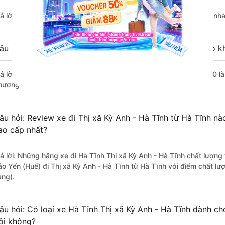
rả lời: Chuyến xe có giờ xuất phát sớm nhất vào lúc 16:18 là của 
âu hỏi: Nhà xe đi Thị xã Kỳ Anh - Hà Tĩnh từ Hà Tĩnh nào k
rả lời: Chuyến xe có giờ xuất phát trễ (muộn) nhất là vào lúc 22:00
hương.
âu hỏi: Review xe đi Thị xã Kỳ Anh - Hà Tĩnh từ Hà Tĩnh nào
ao cấp nhất?
rả lời: Những hãng xe đi Hà Tĩnh Thị xã Kỳ Anh - Hà Tĩnh chất lượng 
ảo Yến (Huế) đi Thị xã Kỳ Anh - Hà Tĩnh từ Hà Tĩnh với điểm chất lư
àng).
âu hỏi: Có loại xe Hà Tĩnh Thị xã Kỳ Anh - Hà Tĩnh dành ch
ôi không?