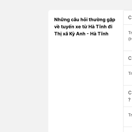
C
Những câu hỏi thường gặp
về tuyến xe từ Hà Tĩnh đi
T
Thị xã Kỳ Anh - Hà Tĩnh
(
C
T
C
?
Tr