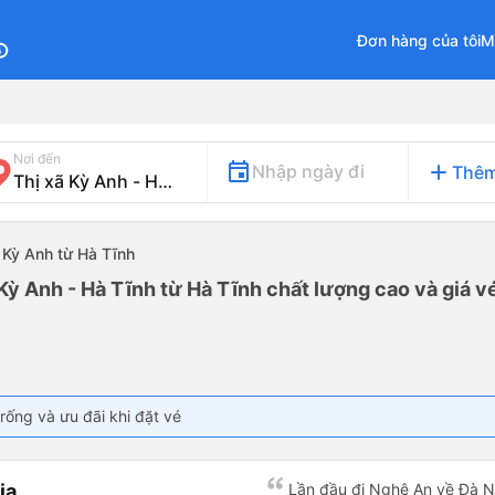
Đơn hàng của tôi
M
fo
Nơi đến
add
Nhập ngày đi
Thêm
. Kỳ Anh từ Hà Tĩnh
 Kỳ Anh - Hà Tĩnh từ Hà Tĩnh chất lượng cao và giá v
rống và ưu đãi khi đặt vé
ia
Lần đầu đi Nghệ An về Đà N