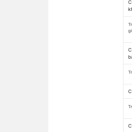
C
k
T
gi
C
b
T
C
T
C