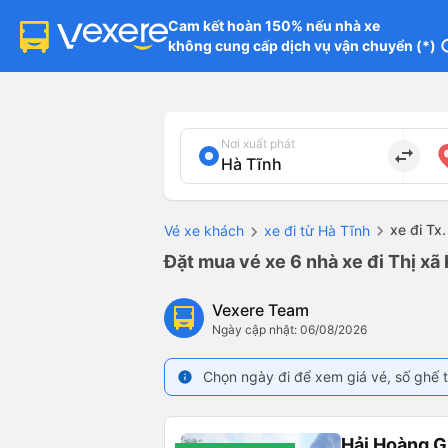
Cam kết hoàn 150% nếu nhà xe

không cung cấp dịch vụ vận chuyển (*)
in
Nơi xuất phát
import_export
xe đi Tx
Vé xe khách
xe đi từ Hà Tĩnh
Đặt mua vé xe 6 nhà xe đi Thị xã
Vexere Team
Ngày cập nhật: 06/08/2026
Chọn ngày đi để xem giá vé, số ghế t
info
Hải Hoàng G