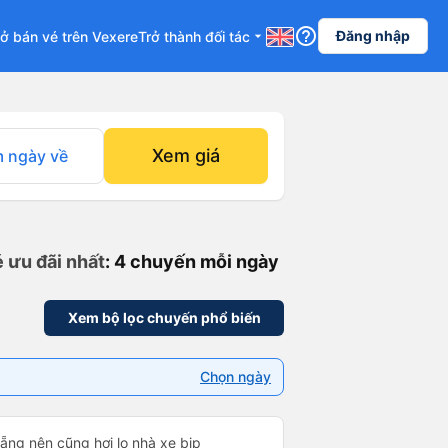
help_outline
Đăng nhập
ở bán vé trên Vexere
Trở thành đối tác
arrow_drop_down
Xem giá
 ngày về
é ưu đãi nhất
: 4 chuyến mỗi ngày
Xem bộ lọc chuyến phổ biến
Chọn ngày
ẵng nên cũng hơi lo nhà xe bịp