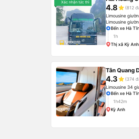
Xác nhận tức thì
4.8
star
(812 đ
Limousine giườ
Limousine giườ
Bến xe Hà Tĩ
1h
Thị xã Kỳ Anh
Tân Quang 
4.3
star
(374 đ
Limousine 34 gi
Bến xe Hà Tĩ
1h42m
Kỳ Anh