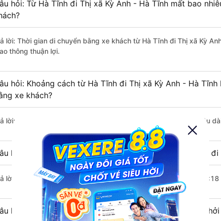
âu hỏi: Từ Hà Tĩnh đi Thị xã Kỳ Anh - Hà Tĩnh mất bao nhiê
hách?
rả lời: Thời gian di chuyển bằng xe khách từ Hà Tĩnh đi Thị xã Kỳ An
ao thông thuận lợi.
âu hỏi: Khoảng cách từ Hà Tĩnh đi Thị xã Kỳ Anh - Hà Tĩnh
ằng xe khách?
rả lời: Đoạn đường đi Thị xã Kỳ Anh - Hà Tĩnh từ Hà Tĩnh có chiều d
âu hỏi: Mỗi ngày có bao nhiêu chuyến xe khách Hà Tĩnh đi 
rả lời: Trung bình mỗi ngày có khoảng 4 chuyến xe bắt đầu từ 16:18
âu hỏi: Nhà xe đi Hà Tĩnh Thị xã Kỳ Anh - Hà Tĩnh nào khở