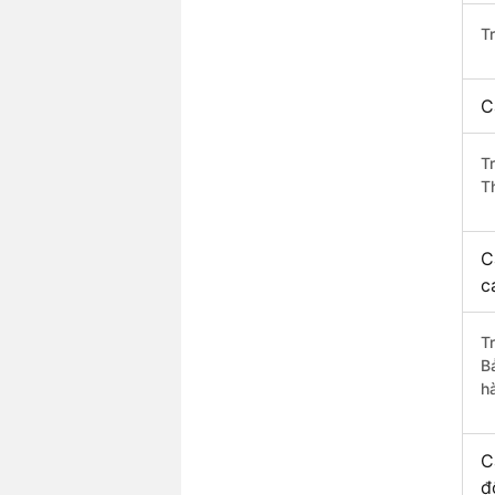
T
C
T
T
C
c
T
B
h
C
đ