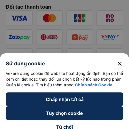
Đối tác thanh toán
close
Sử dụng cookie
Vexere dùng cookie để website hoạt động ổn định. Bạn có thể
xem chi tiết hoặc thay đổi lựa chọn bất kỳ lúc nào trong phần
Quản lý cookie. Tìm hiểu thêm trong
Chính sách Cookie
.
Chấp nhận tất cả
Tùy chọn cookie
Từ chối