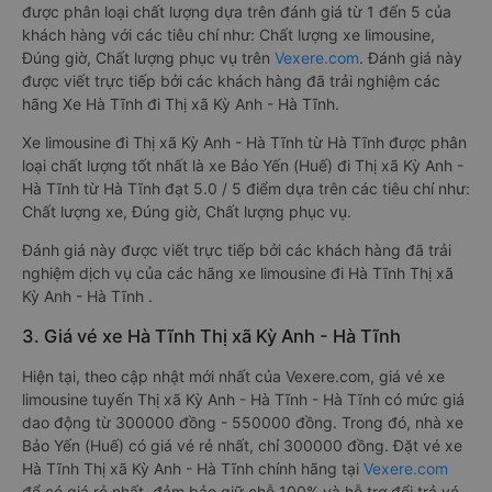
được phân loại chất lượng dựa trên đánh giá từ 1 đến 5 của
khách hàng với các tiêu chí như: Chất lượng xe limousine,
Đúng giờ, Chất lượng phục vụ trên
Vexere.com
. Đánh giá này
được viết trực tiếp bởi các khách hàng đã trải nghiệm các
hãng Xe Hà Tĩnh đi Thị xã Kỳ Anh - Hà Tĩnh.
Xe limousine đi Thị xã Kỳ Anh - Hà Tĩnh từ Hà Tĩnh được phân
loại chất lượng tốt nhất là xe Bảo Yến (Huế) đi Thị xã Kỳ Anh -
Hà Tĩnh từ Hà Tĩnh đạt 5.0 / 5 điểm dựa trên các tiêu chí như:
Chất lượng xe, Đúng giờ, Chất lượng phục vụ.
Đánh giá này được viết trực tiếp bởi các khách hàng đã trải
nghiệm dịch vụ của các hãng xe limousine đi Hà Tĩnh Thị xã
Kỳ Anh - Hà Tĩnh .
3. Giá vé xe Hà Tĩnh Thị xã Kỳ Anh - Hà Tĩnh
Hiện tại, theo cập nhật mới nhất của Vexere.com, giá vé xe
limousine tuyến Thị xã Kỳ Anh - Hà Tĩnh - Hà Tĩnh có mức giá
dao động từ 300000 đồng - 550000 đồng. Trong đó, nhà xe
Bảo Yến (Huế) có giá vé rẻ nhất, chỉ 300000 đồng. Đặt vé xe
Hà Tĩnh Thị xã Kỳ Anh - Hà Tĩnh chính hãng tại
Vexere.com
để có giá rẻ nhất, đảm bảo giữ chỗ 100% và hỗ trợ đổi trả vé