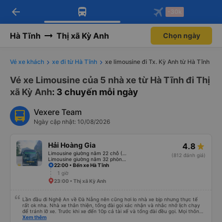
arrow_back
Tải app Vexere ngay!
Tải app Vexere
-30k
Mở app
Mở app
Nhận ưu đãi thành viên độc
-30k/ghế khi đặt vé máy bay qua
quyền
app
Hà Tĩnh
Thị xã Kỳ Anh
Chọn ngày
Vé xe khách
xe đi từ Hà Tĩnh
xe limousine đi Tx. Kỳ Anh từ Hà Tĩnh
Vé xe Limousine của 5 nhà xe từ Hà Tĩnh đi Thị
xã Kỳ Anh
: 3 chuyến mỗi ngày
Vexere Team
Ngày cập nhật: 10/08/2026
Hải Hoàng Gia
4.8
Limousine giường nằm 22 chỗ (WC)
(812 đánh giá)
Limousine giường nằm 32 phòng (WC)
22:00 • Bến xe Hà Tĩnh
1 giờ
23:00 • Thị xã Kỳ Anh
Lần đầu đi Nghệ An về Đà Nẵng nên cũng hơi lo nhà xe bịp nhưng thực tế
rất ok nha. Nhà xe thân thiện, tổng đài gọi xác nhận và nhắc nhở lịch chạy
để tránh lỡ xe. Trước khi xe đến 10p cả tài xế và tổng đài đều gọi. Mọi thông
tin về biển số xe và số điện thoại tài xế đều trùng khớp trong email nhận
Xem thêm