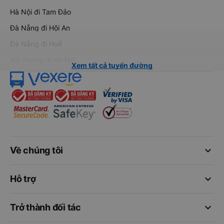
Hà Nội đi Tam Đảo
Đà Nẵng đi Hội An
Đà Nẵng đi Huế
Hải Phòng đi Hà Nội
Xem tất cả tuyến đường
keyboard_arrow_down
Về chúng tôi
keyboard_arrow_down
Hỗ trợ
keyboard_arrow_down
Trở thành đối tác