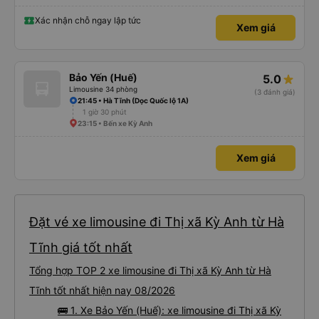
được. Mình đặt ghế nào thì giữ nguyên ghế đó cho mình. Chỗ nằm rộng rãi,
thoải mái, xe chạy êm và không có mùi, về đến ĐN sớm gần 1 tiếng so với
thời gian dự kiến. 10 điểm, lần sau có nhu cầu sẽ chọn nhà xe này để đi Vinh
Xác nhận chỗ ngay lập tức
Xem giá
<-> Đà Nẵng
Bảo Yến (Huế)
5.0
Limousine 34 phòng
(3 đánh giá)
21:45 • Hà Tĩnh (Dọc Quốc lộ 1A)
1 giờ 30 phút
23:15 • Bến xe Kỳ Anh
Xem giá
Đặt vé xe limousine đi Thị xã Kỳ Anh từ Hà
Tĩnh giá tốt nhất
Tổng hợp TOP 2 xe limousine đi Thị xã Kỳ Anh từ Hà
Tĩnh tốt nhất hiện nay 08/2026
🚌 1. Xe Bảo Yến (Huế): xe limousine đi Thị xã Kỳ