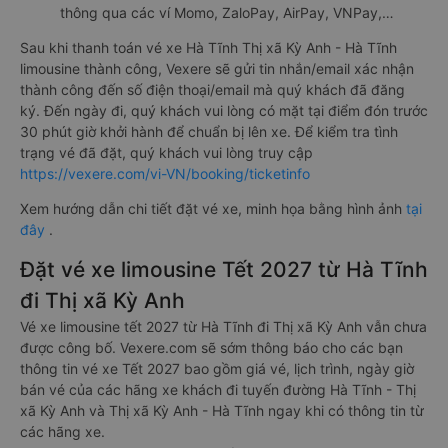
thông qua các ví Momo, ZaloPay, AirPay, VNPay,…
Sau khi thanh toán vé xe Hà Tĩnh Thị xã Kỳ Anh - Hà Tĩnh
limousine thành công, Vexere sẽ gửi tin nhắn/email xác nhận
thành công đến số điện thoại/email mà quý khách đã đăng
ký. Đến ngày đi, quý khách vui lòng có mặt tại điểm đón trước
30 phút giờ khởi hành để chuẩn bị lên xe. Để kiểm tra tình
trạng vé đã đặt, quý khách vui lòng truy cập
https://vexere.com/vi-VN/booking/ticketinfo
Xem hướng dẫn chi tiết đặt vé xe, minh họa bằng hình ảnh
tại
đây
.
Đặt vé xe limousine Tết 2027 từ Hà Tĩnh
đi Thị xã Kỳ Anh
Vé xe limousine tết 2027 từ Hà Tĩnh đi Thị xã Kỳ Anh vẫn chưa
được công bố. Vexere.com sẽ sớm thông báo cho các bạn
thông tin vé xe Tết 2027 bao gồm giá vé, lịch trình, ngày giờ
bán vé của các hãng xe khách đi tuyến đường Hà Tĩnh - Thị
xã Kỳ Anh và Thị xã Kỳ Anh - Hà Tĩnh ngay khi có thông tin từ
các hãng xe.