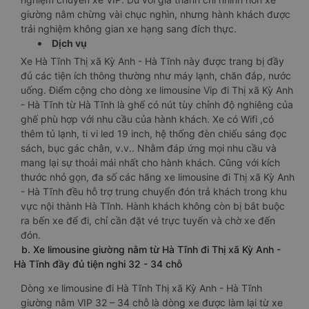
giường nằm chừng vài chục nghìn, nhưng hành khách được
trải nghiệm không gian xe hạng sang đích thực.
Dịch vụ
Xe Hà Tĩnh Thị xã Kỳ Anh - Hà Tĩnh này được trang bị đầy
đủ các tiện ích thông thường như máy lạnh, chăn đắp, nước
uống. Điểm cộng cho dòng xe limousine Vip đi Thị xã Kỳ Anh
- Hà Tĩnh từ Hà Tĩnh là ghế có nút tùy chỉnh độ nghiêng của
ghế phù hợp với nhu cầu của hành khách. Xe có Wifi ,có
thêm tủ lạnh, ti vi led 19 inch, hệ thống đèn chiếu sáng đọc
sách, bục gác chân, v.v.. Nhằm đáp ứng mọi nhu cầu và
mang lại sự thoải mái nhất cho hành khách. Cũng với kích
thước nhỏ gọn, đa số các hãng xe limousine đi Thị xã Kỳ Anh
- Hà Tĩnh đều hỗ trợ trung chuyển đón trả khách trong khu
vực nội thành Hà Tĩnh. Hành khách không còn bị bắt buộc
ra bến xe để đi, chỉ cần đặt vé trực tuyến và chờ xe đến
đón.
b. Xe limousine giường nằm từ Hà Tĩnh đi Thị xã Kỳ Anh -
Hà Tĩnh đầy đủ tiện nghi 32 - 34 chỗ
Dòng xe limousine đi Hà Tĩnh Thị xã Kỳ Anh - Hà Tĩnh
giường nằm VIP 32 – 34 chỗ là dòng xe được làm lại từ xe