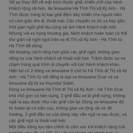
Với sự thay đổi về mặt kích thước ghế, khiến chỗ của hành
khách rộng rãi hơn. Xe limousine Hà Tĩnh Thị xã Kỳ Anh - Hà
Tĩnh được trang bị loại ghế đệm dày khiến cho người nằm
có cảm giác êm ái, thoải mái. Các chuyến xe dù xa hay gần,
thời gian ngồi ghế lâu cũng sẽ làm hành khách mệt mỏi.
Nhưng với xe hạng thương gia, hành khách hoàn toàn có thể
thư giãn và nghỉ ngơi trên xe đi Thị xã Kỳ Anh - Hà Tĩnh từ
Hà Tĩnh dễ dàng.
Với khoảng cách rộng hơn giữa các ghế ngồi, không gian
riêng tư của hành khách sẽ thoải mái hơn. Tránh được sự va
chạm trong quá trình di chuyển với các hành khách khác.
Hiện tại có 2 dòng xe limousine 9 chỗ từ Hà Tĩnh đi Thị xã Kỳ
Anh - Hà Tĩnh từ nổi tiếng là loại xe limousine Dcar và xe
limousine độ từ xe Huyndai Solati.
Dòng xe limousine Hà Tĩnh đi Thị xã Kỳ Anh - Hà Tĩnh Dcar
khá nhỏ gọn và tiện dụng, 2 ghế đầu xe là ghế cứng, không
ngã ra sau được như các ghế còn lại. Dòng xe limousine độ
từ Solati lại có trần cao, không gian xe rộng rãi và rất
thoáng. 2 ghế đầu xe của dòng này vẫn ngã ra sau được, và
các ghế ngã ra thoải mái hơn.
Một điều đáng lưu tâm chính là cảm xúc khi khách hàng trải
nghiệm chuyến xe VIP. Dù với giá thành chỉ nhỉnh hơn xe