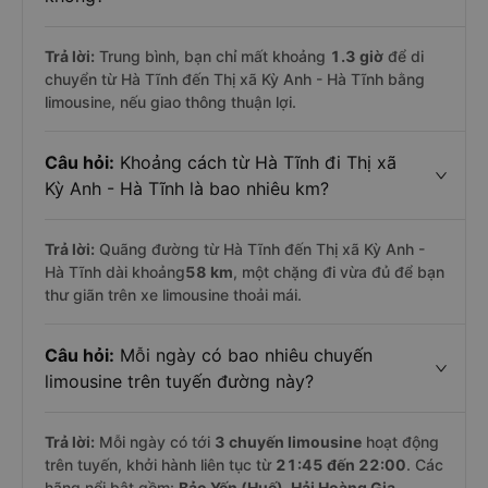
Trả lời:
Trung bình, bạn chỉ mất khoảng
1.3 giờ
để di
chuyển từ Hà Tĩnh đến Thị xã Kỳ Anh - Hà Tĩnh bằng
limousine, nếu giao thông thuận lợi.
Câu hỏi:
Khoảng cách từ Hà Tĩnh đi Thị xã
Kỳ Anh - Hà Tĩnh là bao nhiêu km?
Trả lời:
Quãng đường từ Hà Tĩnh đến Thị xã Kỳ Anh -
Hà Tĩnh dài khoảng
58 km
, một chặng đi vừa đủ để bạn
thư giãn trên xe limousine thoải mái.
Câu hỏi:
Mỗi ngày có bao nhiêu chuyến
limousine trên tuyến đường này?
Trả lời:
Mỗi ngày có tới
3 chuyến limousine
hoạt động
trên tuyến, khởi hành liên tục từ
21:45 đến 22:00
. Các
hãng nổi bật gồm:
Bảo Yến (Huế), Hải Hoàng Gia
,...