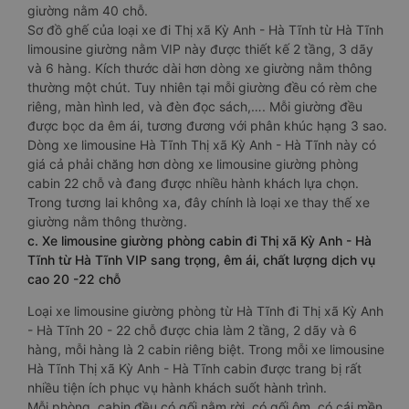
giường nằm 40 chỗ.
Sơ đồ ghế của loại xe đi Thị xã Kỳ Anh - Hà Tĩnh từ Hà Tĩnh
limousine giường nằm VIP này được thiết kế 2 tầng, 3 dãy
và 6 hàng. Kích thước dài hơn dòng xe giường nằm thông
thường một chút. Tuy nhiên tại mỗi giường đều có rèm che
riêng, màn hình led, và đèn đọc sách,…. Mỗi giường đều
được bọc da êm ái, tương đương với phân khúc hạng 3 sao.
Dòng xe limousine Hà Tĩnh Thị xã Kỳ Anh - Hà Tĩnh này có
giá cả phải chăng hơn dòng xe limousine giường phòng
cabin 22 chỗ và đang được nhiều hành khách lựa chọn.
Trong tương lai không xa, đây chính là loại xe thay thế xe
giường nằm thông thường.
c. Xe limousine giường phòng cabin đi Thị xã Kỳ Anh - Hà
Tĩnh từ Hà Tĩnh VIP sang trọng, êm ái, chất lượng dịch vụ
cao 20 -22 chỗ
Loại xe limousine giường phòng từ Hà Tĩnh đi Thị xã Kỳ Anh
- Hà Tĩnh 20 - 22 chỗ được chia làm 2 tầng, 2 dãy và 6
hàng, mỗi hàng là 2 cabin riêng biệt. Trong mỗi xe limousine
Hà Tĩnh Thị xã Kỳ Anh - Hà Tĩnh cabin được trang bị rất
nhiều tiện ích phục vụ hành khách suốt hành trình.
Mỗi phòng, cabin đều có gối nằm rời, có gối ôm, có cái mền