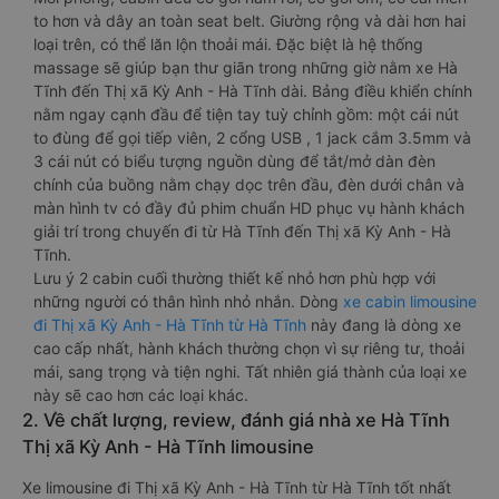
to hơn và dây an toàn seat belt. Giường rộng và dài hơn hai
loại trên, có thể lăn lộn thoải mái. Đặc biệt là hệ thống
massage sẽ giúp bạn thư giãn trong những giờ nằm xe Hà
Tĩnh đến Thị xã Kỳ Anh - Hà Tĩnh dài. Bảng điều khiển chính
nằm ngay cạnh đầu để tiện tay tuỳ chỉnh gồm: một cái nút
to đùng để gọi tiếp viên, 2 cổng USB , 1 jack cắm 3.5mm và
3 cái nút có biểu tượng nguồn dùng để tắt/mở dàn đèn
chính của buồng nằm chạy dọc trên đầu, đèn dưới chân và
màn hình tv có đầy đủ phim chuẩn HD phục vụ hành khách
giải trí trong chuyến đi từ Hà Tĩnh đến Thị xã Kỳ Anh - Hà
Tĩnh.
Lưu ý 2 cabin cuối thường thiết kế nhỏ hơn phù hợp với
những người có thân hình nhỏ nhắn. Dòng
xe cabin limousine
đi Thị xã Kỳ Anh - Hà Tĩnh từ Hà Tĩnh
này đang là dòng xe
cao cấp nhất, hành khách thường chọn vì sự riêng tư, thoải
mái, sang trọng và tiện nghi. Tất nhiên giá thành của loại xe
này sẽ cao hơn các loại khác.
2. Về chất lượng, review, đánh giá nhà xe Hà Tĩnh
Thị xã Kỳ Anh - Hà Tĩnh limousine
Xe limousine đi Thị xã Kỳ Anh - Hà Tĩnh từ Hà Tĩnh tốt nhất