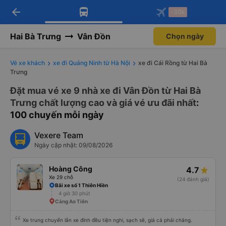
arrow_back
Tải app Vexere ngay!
Tải app Vexere
-30k
Mở app
Mở app
Nhận ưu đãi thành viên độc
-30k/ghế khi đặt vé máy bay qua
quyền
app
Hai Bà Trưng
Vân Đồn
Chọn ngày
Vé xe khách
xe đi Quảng Ninh từ Hà Nội
xe đi Cái Rồng từ Hai Bà
Trưng
Đặt mua vé xe 9 nhà xe đi Vân Đồn từ Hai Bà
Trưng chất lượng cao và giá vé ưu đãi nhất
:
100 chuyến mỗi ngày
Vexere Team
Ngày cập nhật: 09/08/2026
Hoàng Công
4.7
Xe 29 chỗ
(24 đánh giá)
Bãi xe số 1 Thiên Hiền
4 giờ 30 phút
Cảng Ao Tiên
Xe trung chuyển lẫn xe đính đều tiện nghi, sạch sẽ, giá cả phải chăng.