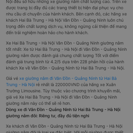
Nội đều sở hữu những xe giường nằm chất lượng cao. Trên xe
được trang bị đầy đủ các trang thiết bị hiện đại phục vụ cho
nhu cầu di chuyển của hành khách. Bên cạnh đó, các hãng xe
khách Hai Bà Trưng - Hà Nội Vân Đồn - Quảng Ninh luôn chú
trọng đến chất lượng dịch vụ, không ngừng cải thiện để mang
đến trải nghiệm hoàn hảo cho hành khách.
Xe Hai Bà Trưng - Hà Nội Vân Đồn - Quảng Ninh giường nằm
tốt nhất: Xe từ Hai Bà Trưng - Hà Nội đi Vân Đồn - Quảng Ninh
giường nằm được đánh giá chung chất lượng Tốt với điểm
đánh giá trung bình từ 4.2/5 dựa trên 228 phản hồi của hành
khách Xe về Vân Đồn - Quảng Ninh từ Hai Bà Trưng - Hà Nội.
Giá vé
xe giường nằm đi Vân Đồn - Quảng Ninh từ Hai Bà
Trưng - Hà Nội
rẻ nhất là 220000VND của hãng xe Xuân
Trường Limousine. Tùy thuộc vào chương trình khuyến mãi,
giá vé Xe Hai Bà Trưng - Hà Nội đi Vân Đồn - Quảng Ninh
giường nằm này có thể sẽ rẻ hơn.
Dòng xe đi Vân Đồn - Quảng Ninh từ Hai Bà Trưng - Hà Nội
giường nằm đôi: Riêng tư, đầy đủ tiện nghi
Xe khách đi Vân Đồn - Quảng Ninh từ Hai Bà Trưng - Hà Nội
giường nằm đôi là loại xe đặc biệt. Với mỗi giường được thiết