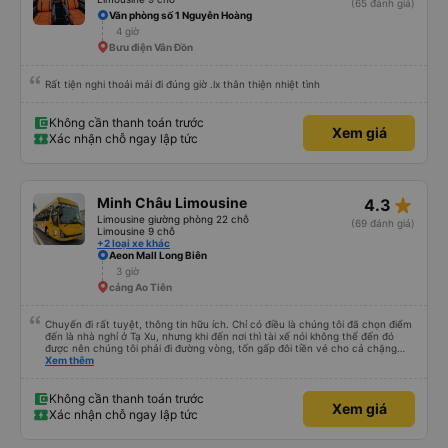
(65 đánh giá)
Văn phòng số 1 Nguyễn Hoàng
4 giờ
Bưu điện Vân Đồn
Rất tiện nghi thoải mái đi đúng giờ .lx thân thiện nhiệt tình
Không cần thanh toán trước
Xem giá
Xác nhận chỗ ngay lập tức
star_rate
Minh Châu Limousine
4.3
Limousine giường phòng 22 chỗ
(69 đánh giá)
Limousine 9 chỗ
+2 loại xe khác
Aeon Mall Long Biên
3 giờ
cảng Ao Tiên
Chuyến đi rất tuyệt, thông tin hữu ích. Chỉ có điều là chúng tôi đã chọn điểm
đến là nhà nghỉ ở Tạ Xu, nhưng khi đến nơi thì tài xế nói không thể đến đó
được nên chúng tôi phải đi đường vòng, tốn gấp đôi tiền vé cho cả chặng
cuối của chuyến đi từ Hà Nội. Ngoài ra thì mọi thứ khác đều rất tốt.
Xem thêm
Không cần thanh toán trước
Xem giá
Xác nhận chỗ ngay lập tức