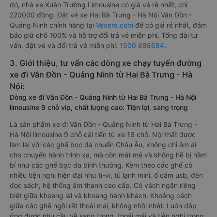
đó, nhà xe Xuân Trường Limousine có giá vé rẻ nhất, chỉ
220000 đồng. Đặt vé xe Hai Bà Trưng - Hà Nội Vân Đồn -
Quảng Ninh chính hãng tại
Vexere.com
để có giá rẻ nhất, đảm
bảo giữ chỗ 100% và hỗ trợ đổi trả vé miễn phí. Tổng đài tư
vấn, đặt vé và đổi trả vé miễn phí:
1900 888684
.
3. Giới thiệu, tư vấn các dòng xe chạy tuyến đường
xe đi Vân Đồn - Quảng Ninh từ Hai Bà Trưng - Hà
Nội:
Dòng xe đi Vân Đồn - Quảng Ninh từ Hai Bà Trưng - Hà Nội
limousine 9 chỗ vip, chất lượng cao: Tiện lợi, sang trọng
Là sản phẩm xe đi Vân Đồn - Quảng Ninh từ Hai Bà Trưng -
Hà Nội limousine 9 chỗ cải tiến từ xe 16 chỗ. Nội thất được
làm lại với các ghế bọc da chuẩn Châu Âu, không chỉ êm ái
cho chuyến hành trình xa, mà còn mát mẻ và không hề bị hầm
bí như các ghế bọc da bình thường. Kèm theo các ghế có
nhiều tiện nghi hiện đại như ti-vi, tủ lạnh mini, ổ cắm usb, đèn
đọc sách, hệ thống âm thanh cao cấp. Có vách ngăn riêng
biệt giữa khoang lái và khoang hành khách. Khoảng cách
giữa các ghế ngồi rất thoải mái, không nhồi nhét. Luôn đáp
ứng được nhu cầu về sang trọng, thoải mái và tiện nghi trong