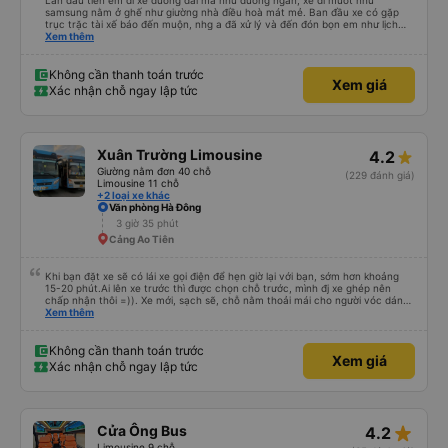
Lần đầu tiên em đi xe đường dài mà như đường ngắn, xe đi mướt như
samsung nằm ở ghế như giường nhà điều hoà mát mẻ. Ban đầu xe có gặp
trục trặc tài xế báo đến muộn, nhg a đã xử lý và đến đón bọn em như lịch
trên hệ thống. Anh tài xế Văn Sĩ quá vui tính và nhiệt tình, trời mưa gió đã
Xem thêm
chở bọn e về tận nơi an toàn. 5⭐️ cho anh tài xế Văn Sĩ cùng với nhà xe. Lần
sau e mong có duyên gặp lại a ạ.
Không cần thanh toán trước
Xem giá
Xác nhận chỗ ngay lập tức
Xuân Trường Limousine
4.2
Giường nằm đơn 40 chỗ
(229 đánh giá)
Limousine 11 chỗ
+2 loại xe khác
Văn phòng Hà Đông
3 giờ 35 phút
Cảng Ao Tiên
Khi bạn đặt xe sẽ có lái xe gọi điện để hẹn giờ lại với bạn, sớm hơn khoảng
15-20 phút.Ai lên xe trước thì được chọn chỗ trước, mình đj xe ghép nên
chấp nhận thôi =)). Xe mới, sạch sẽ, chỗ nằm thoải mái cho người vóc dáng
vừa ( ai m8 người thì hơi vướng víu xíu ha ). Hừm xe mới, điều hoà lạnh sâu
Xem thêm
nên bạn nào không chịu được lạnh nhớ lấu cái chăn dày đắp cho ấm. Bác tài
lái xe khá là êm nhưng mỗi tội khi nói chuyện điện thoại khá là to làm mình
trong chuyến đi tỉnh dậy sương sương khoảng 2-3 lần nhưng vẫn ngủ ngon
Không cần thanh toán trước
Xem giá
(may béo nên dễ ngủ tỉnh là ngủ típ ). Nhà xe nên mắc cái rèm hay màn
Xác nhận chỗ ngay lập tức
nhựa ngăn cách khách với lái xe, ổm cho 2 bên. Nói chung mình rất có thiện
cảm với nhà xe này nên nếu đi đâu xuống Hạ Long thì mình vẫn chọn quay
lại nhà xe ni.
star_rate
Cửa Ông Bus
4.2
Limousine 9 chỗ