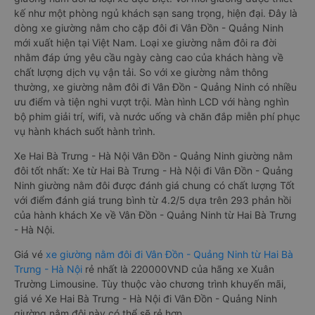
kế như một phòng ngủ khách sạn sang trọng, hiện đại. Đây là
dòng xe giường nằm cho cặp đôi đi Vân Đồn - Quảng Ninh
mới xuất hiện tại Việt Nam. Loại xe giường nằm đôi ra đời
nhằm đáp ứng yêu cầu ngày càng cao của khách hàng về
chất lượng dịch vụ vận tải. So với xe giường nằm thông
thường, xe giường nằm đôi đi Vân Đồn - Quảng Ninh có nhiều
ưu điểm và tiện nghi vượt trội. Màn hình LCD với hàng nghìn
bộ phim giải trí, wifi, và nước uống và chăn đắp miễn phí phục
vụ hành khách suốt hành trình.
Xe Hai Bà Trưng - Hà Nội Vân Đồn - Quảng Ninh giường nằm
đôi tốt nhất: Xe từ Hai Bà Trưng - Hà Nội đi Vân Đồn - Quảng
Ninh giường nằm đôi được đánh giá chung có chất lượng Tốt
với điểm đánh giá trung bình từ 4.2/5 dựa trên 293 phản hồi
của hành khách Xe về Vân Đồn - Quảng Ninh từ Hai Bà Trưng
- Hà Nội.
Giá vé
xe giường nằm đôi đi Vân Đồn - Quảng Ninh từ Hai Bà
Trưng - Hà Nội
rẻ nhất là 220000VND của hãng xe Xuân
Trường Limousine. Tùy thuộc vào chương trình khuyến mãi,
giá vé Xe Hai Bà Trưng - Hà Nội đi Vân Đồn - Quảng Ninh
giường nằm đôi này có thể sẽ rẻ hơn.