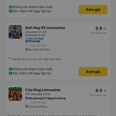
Không cần thanh toán trước
Xem giá
Xác nhận chỗ ngay lập tức
Anh Huy 92 Limousine
3.9
Limousine 11 chỗ
(59 đánh giá)
Limousine 9 chỗ
+1 loại xe khác
VP Hà Nội
3 giờ 45 phút
Bưu điện Vân Đồn
Thái độ phục vụ tốt, chỗ ngồi thoải mái
Không cần thanh toán trước
Xem giá
Xác nhận chỗ ngay lập tức
Cửa Ông Limousine
4.0
VIP Limousine 9 chỗ
(621 đánh giá)
Văn phòng Số 1 Nguyễn Hoàng
3 giờ 45 phút
Cảng Cái Rồng