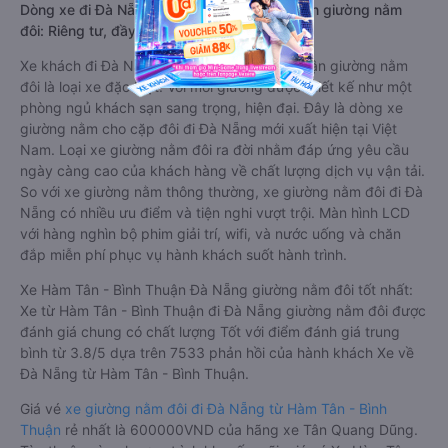
Dòng xe đi Đà Nẵng từ Hàm Tân - Bình Thuận giường nằm
đôi: Riêng tư, đầy đủ tiện nghi
Xe khách đi Đà Nẵng từ Hàm Tân - Bình Thuận giường nằm
đôi là loại xe đặc biệt. Với mỗi giường được thiết kế như một
phòng ngủ khách sạn sang trọng, hiện đại. Đây là dòng xe
giường nằm cho cặp đôi đi Đà Nẵng mới xuất hiện tại Việt
Nam. Loại xe giường nằm đôi ra đời nhằm đáp ứng yêu cầu
ngày càng cao của khách hàng về chất lượng dịch vụ vận tải.
So với xe giường nằm thông thường, xe giường nằm đôi đi Đà
Nẵng có nhiều ưu điểm và tiện nghi vượt trội. Màn hình LCD
với hàng nghìn bộ phim giải trí, wifi, và nước uống và chăn
đắp miễn phí phục vụ hành khách suốt hành trình.
Xe Hàm Tân - Bình Thuận Đà Nẵng giường nằm đôi tốt nhất:
Xe từ Hàm Tân - Bình Thuận đi Đà Nẵng giường nằm đôi được
đánh giá chung có chất lượng Tốt với điểm đánh giá trung
bình từ 3.8/5 dựa trên 7533 phản hồi của hành khách Xe về
Đà Nẵng từ Hàm Tân - Bình Thuận.
Giá vé
xe giường nằm đôi đi Đà Nẵng từ Hàm Tân - Bình
Thuận
rẻ nhất là 600000VND của hãng xe Tân Quang Dũng.