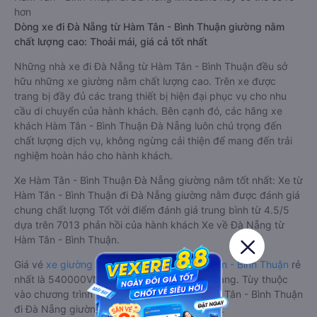
hơn
Dòng xe đi Đà Nẵng từ Hàm Tân - Bình Thuận giường nằm
chất lượng cao: Thoải mái, giá cả tốt nhất
Những nhà xe đi Đà Nẵng từ Hàm Tân - Bình Thuận đều sở
hữu những xe giường nằm chất lượng cao. Trên xe được
trang bị đầy đủ các trang thiết bị hiện đại phục vụ cho nhu
cầu di chuyển của hành khách. Bên cạnh đó, các hãng xe
khách Hàm Tân - Bình Thuận Đà Nẵng luôn chú trọng đến
chất lượng dịch vụ, không ngừng cải thiện để mang đến trải
nghiệm hoàn hảo cho hành khách.
Xe Hàm Tân - Bình Thuận Đà Nẵng giường nằm tốt nhất: Xe từ
Hàm Tân - Bình Thuận đi Đà Nẵng giường nằm được đánh giá
chung chất lượng Tốt với điểm đánh giá trung bình từ 4.5/5
dựa trên 7013 phản hồi của hành khách Xe về Đà Nẵng từ
Hàm Tân - Bình Thuận.
Giá vé
xe giường nằm đi Đà Nẵng từ Hàm Tân - Bình Thuận
rẻ
nhất là 540000VND của hãng xe Phương Trang. Tùy thuộc
vào chương trình khuyến mãi, giá vé Xe Hàm Tân - Bình Thuận
đi Đà Nẵng giường nằm này có thể sẽ rẻ hơn.