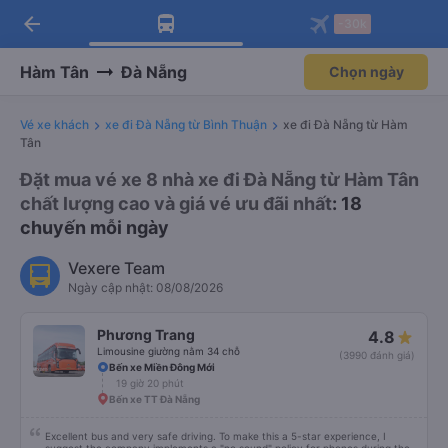
arrow_back
Tải app Vexere ngay!
Tải app Vexere
-30k
Mở app
Mở app
Nhận ưu đãi thành viên độc
-30k/ghế khi đặt vé máy bay qua
quyền
app
Hàm Tân
Đà Nẵng
Chọn ngày
Vé xe khách
xe đi Đà Nẵng từ Bình Thuận
xe đi Đà Nẵng từ Hàm
Tân
Đặt mua vé xe 8 nhà xe đi Đà Nẵng từ Hàm Tân
chất lượng cao và giá vé ưu đãi nhất
: 18
chuyến mỗi ngày
Vexere Team
Ngày cập nhật: 08/08/2026
Phương Trang
4.8
Limousine giường nằm 34 chỗ
(3990 đánh giá)
Bến xe Miền Đông Mới
19 giờ 20 phút
Bến xe TT Đà Nẵng
Excellent bus and very safe driving. To make this a 5-star experience, I