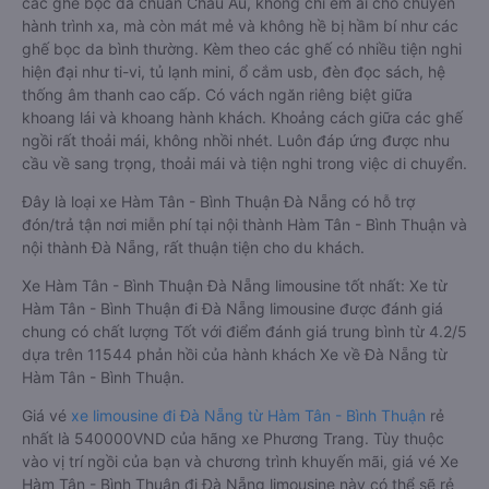
các ghế bọc da chuẩn Châu Âu, không chỉ êm ái cho chuyến
hành trình xa, mà còn mát mẻ và không hề bị hầm bí như các
ghế bọc da bình thường. Kèm theo các ghế có nhiều tiện nghi
hiện đại như ti-vi, tủ lạnh mini, ổ cắm usb, đèn đọc sách, hệ
thống âm thanh cao cấp. Có vách ngăn riêng biệt giữa
khoang lái và khoang hành khách. Khoảng cách giữa các ghế
ngồi rất thoải mái, không nhồi nhét. Luôn đáp ứng được nhu
cầu về sang trọng, thoải mái và tiện nghi trong việc di chuyển.
Đây là loại xe Hàm Tân - Bình Thuận Đà Nẵng có hỗ trợ
đón/trả tận nơi miễn phí tại nội thành Hàm Tân - Bình Thuận và
nội thành Đà Nẵng, rất thuận tiện cho du khách.
Xe Hàm Tân - Bình Thuận Đà Nẵng limousine tốt nhất: Xe từ
Hàm Tân - Bình Thuận đi Đà Nẵng limousine được đánh giá
chung có chất lượng Tốt với điểm đánh giá trung bình từ 4.2/5
dựa trên 11544 phản hồi của hành khách Xe về Đà Nẵng từ
Hàm Tân - Bình Thuận.
Giá vé
xe limousine đi Đà Nẵng từ Hàm Tân - Bình Thuận
rẻ
nhất là 540000VND của hãng xe Phương Trang. Tùy thuộc
vào vị trí ngồi của bạn và chương trình khuyến mãi, giá vé Xe
Hàm Tân - Bình Thuận đi Đà Nẵng limousine này có thể sẽ rẻ