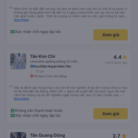
Mình tình cờ biết đến xe này tai ben xe phia nam sau khi từ chối đi xe quen vì
không giữ đúng ghế mình đã đặt từ 3 ngày trước(mình say xe với có bé nên
cần ghế trước, dưới). Thật ấn tượng vù nhân viên tư vấn, gửi thông tin zalo
rõ ràng, chuyên nghiệp. Đi đúng giờ, xe mới toanh, sạch sẽ thơm tho, buồng
Xem thêm
rộng, đẹp, ghế có chế độ matxa bên cạnh các chức năng thông thường như
nâng, hạ xuống phần đầu, chân, ổ sạc pin, ... thích view ngắm cảnh cực chill,
các anh tài và lơ cũng cực dễ thương, tâm lý. 10 điểm không nhưng. Mình sẽ
Xác nhận chỗ ngay lập tức
Xem giá
lưu lại để giới thiệu người nhà, bạn bè đi xe này. ưng hết sức. Giờ thấy may
mắn vì cảm ơn xe kia để mình bít đến xe này
Tân Kim Chi
4.4
Limousine giường phòng 22 chỗ (KIM LONG) (WC)
(4474 đánh giá)
Bưu Điện Huyện Hàm Tân
15 giờ
46 Nam Trân, Đà Nẵng
Đây là đánh giá trung thực của tôi về trải nghiệm đi du lịch cùng công ty này
từ Hà Nội đến Đà Nẵng. Điểm tốt: • Sạch sẽ tuyệt đối: Xe buýt sạch sẽ một
cách ấn tượng và họ rất nghiêm ngặt trong việc duy trì tiêu chuẩn này -
không được phép ăn trên xe. Đây là lần đầu tiên tôi thấy sự chú trọng đến
Xem thêm
vấn đề sạch sẽ như vậy ở Việt Nam. Mọi thứ bên trong xe buýt đều trông
mới và sạch sẽ. • WiFi đáng tin cậy: WiFi trên xe hoạt động hoàn hảo trong
suốt chuyến đi. • Tùy chọn sạc: Có sẵn cổng sạc USB và USB-C, đây cũng
Không cần thanh toán trước
Xem giá
là lần đầu tiên tôi thấy. • Môi trường yên tĩnh và thanh bình: Họ không bật
Xác nhận chỗ ngay lập tức
đèn không cần thiết hoặc bật nhạc lớn, giúp tôi dễ dàng thư giãn và ngủ
trong suốt hành trình. • Dừng vệ sinh thường xuyên: Họ lên lịch dừng thường
xuyên, tạo sự thuận tiện cho mọi người. Điểm chưa tốt: • Thay đổi địa điểm
đón vào phút chót: Vài giờ trước khi khởi hành, họ thông báo với tôi rằng
điểm đón đã được thay đổi sang một địa điểm xa hơn khoảng 30 phút. Tuy
star_rate
Tân Quang Dũng
3.7
nhiên, họ đã đền bù cho tôi 100.000 VND, tôi thấy công bằng. • Tài xế không