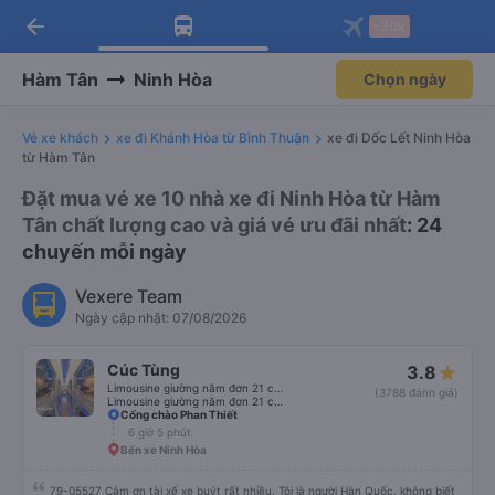
arrow_back
Tải app Vexere ngay!
Tải app Vexere
-30k
Mở app
Mở app
Nhận ưu đãi thành viên độc
-30k/ghế khi đặt vé máy bay qua
quyền
app
Hàm Tân
Ninh Hòa
Chọn ngày
Vé xe khách
xe đi Khánh Hòa từ Bình Thuận
xe đi Dốc Lết Ninh Hòa
từ Hàm Tân
Đặt mua vé xe 10 nhà xe đi Ninh Hòa từ Hàm
Tân chất lượng cao và giá vé ưu đãi nhất
: 24
chuyến mỗi ngày
Vexere Team
Ngày cập nhật: 07/08/2026
Cúc Tùng
3.8
Limousine giường nằm đơn 21 chỗ (WC)
(3788 đánh giá)
Limousine giường nằm đơn 21 chỗ
Cổng chào Phan Thiết
6 giờ 5 phút
Bến xe Ninh Hòa
79-05527 Cảm ơn tài xế xe buýt rất nhiều. Tôi là người Hàn Quốc, không biết