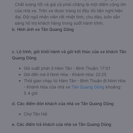
Số điện thoại đặt mua vé xe Hàm Tân - Bình Thuận
Ninh Hòa - Khánh Hòa:
1900 888684
🚌 4. Xe Tân Quang Dũng khởi hành tại 07 Mai Thúc
Loan
a. Giới thiệu xe Tân Quang Dũng
Nhà xe Tân Quang Dũng là một trong những nhà xe uy
tín nhất chuyên cung cấp dịch vụ vận tải hành khách từ
từ Hàm Tân - Bình Thuận đi Ninh Hòa - Khánh Hòa. Xe
Tân Quang Dũng đi Ninh Hòa - Khánh Hòa từ Hàm Tân -
Bình Thuận có tần suất chạy khá dày đặc trong ngày.
Chất lượng tốt và giá cả phải chăng là một điểm cộng lớn
của nhà xe. Trên xe được trang bị đầy đủ tiện nghi hiện
đại. Đội ngũ nhân viên rất nhiệt tình, chu đáo, luôn sẵn
sàng hỗ trợ khách hàng trong suốt hành trình.
b. Hình ảnh xe Tân Quang Dũng
c. Lộ trình, giờ khởi hành và giờ kết thúc của xe khách Tân