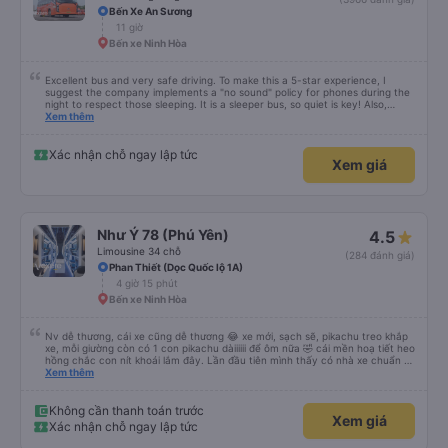
Bến Xe An Sương
11 giờ
Bến xe Ninh Hòa
Excellent bus and very safe driving. To make this a 5-star experience, I
suggest the company implements a "no sound" policy for phones during the
night to respect those sleeping. It is a sleeper bus, so quiet is key! Also,
please display the Wi-Fi password clearly inside the cabin for convenience. I
Xem thêm
would definitely ride with them again! -------------- ​ Xe chất lượng tốt và
tài xế lái xe rất an toàn. Để dịch vụ hoàn hảo hơn, tôi góp ý nhà xe nên có
quy định rõ ràng về việc giữ im lặng (tắt âm thanh điện thoại) vào ban đêm
Xác nhận chỗ ngay lập tức
Xem giá
để tránh làm phiền hành khách khác ngủ. Ngoài ra, nhà xe nên dán sẵn mật
khẩu Wi-Fi trong xe để hành khách dễ dàng sử dụng. Tôi vẫn sẽ tiếp tục ủng
hộ nhà xe trong tương lai!
Như Ý 78 (Phú Yên)
4.5
Limousine 34 chỗ
(284 đánh giá)
Phan Thiết (Dọc Quốc lộ 1A)
4 giờ 15 phút
Bến xe Ninh Hòa
Nv dễ thương, cái xe cũng dễ thương 😂 xe mới, sạch sẽ, pikachu treo khắp
xe, mỗi giường còn có 1 con pikachu dàiiiiii để ôm nữa 🤣 cái mền hoạ tiết heo
hồng chắc con nít khoái lắm đây. Lần đầu tiên mình thấy có nhà xe chuẩn bị
cả bàn chải đánh răng. Có 2 ông bà cụ lên xe còn được nv dẫn tới tận nơi để
Xem thêm
hỗ trợ, nói chung là chu đáo ah.
Không cần thanh toán trước
Xem giá
Xác nhận chỗ ngay lập tức