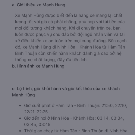
Nhà xe Tân Quang Dũng được đánh giá với số điểm trung
bình là 3.7/5 dựa trên 2998 đánh giá của khách hàng đã
trải nghiệm dịch vụ của nhà xe này.
h. Thông tin liên hệ, đặt mua vé xe khách từ Hàm Tân -
Bình Thuận đi Ninh Hòa - Khánh Hòa Tân Quang Dũng
Văn phòng xe Tân Quang Dũng ở Hàm Tân - Bình Thuận:
Xem địa chỉ văn phòng nhà xe Tân Quang Dũng:
https://vexere.com/vi-VN/xe-tan-quang-dung
Số điện thoại đặt mua vé xe Hàm Tân - Bình Thuận
Ninh Hòa - Khánh Hòa:
1900 888684
🚌 5. Xe Mạnh Hùng khởi hành tại Quốc Lộ 1A
a. Giới thiệu xe Mạnh Hùng
Xe Mạnh Hùng được biết đến là hãng xe mang lại chất
lượng tốt với giá cả phải chăng, phù hợp với túi tiền của
mọi đối tượng khách hàng. Khi di chuyển trên xe, bạn
luôn được phục vụ chu đáo bởi đội ngũ nhân viên và tài
xế điều khiển xe an toàn trên mọi cung đường. Bên cạnh
đó, xe Mạnh Hùng đi Ninh Hòa - Khánh Hòa từ Hàm Tân -
Bình Thuận còn khiến hành khách đánh giá cao bởi hệ