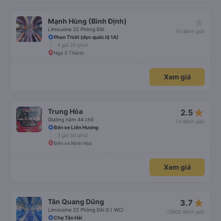
star_rate
Mạnh Hùng (Bình Định)
Limousine 22 Phòng Đôi
(0 đánh giá)
Phan Thiết (dọc quốc lộ 1A)
4 giờ 25 phút
Ngã 3 Thành
Xem giá
star_rate
Trung Hòa
2.5
Giường nằm 44 chỗ
(4 đánh giá)
Bến xe Liên Hương
3 giờ 50 phút
Bến xe Ninh Hòa
Xem giá
star_rate
Tân Quang Dũng
3.7
Limousine 22 Phòng Đôi G ( WC)
(3002 đánh giá)
Chợ Tân Hải