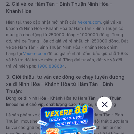
2. Giá vé xe Hàm Tân - Bình Thuận Ninh Hòa -
Khánh Hòa
Hiện tại, theo cập nhật mới nhất của
Vexere.com
, giá vé xe
khách đi Ninh Hòa - Khánh Hòa từ Hàm Tân - Bình Thuận có
mức giá dao động từ 250000 đồng - 1000000 đồng. Trong
đó, nhà xe Trung Hòa có giá vé rẻ nhất, chỉ 250000 đồng. Đặt
vé xe Hàm Tân - Bình Thuận Ninh Hòa - Khánh Hòa chính
hãng tại
Vexere.com
để có giá rẻ nhất, đảm bảo giữ chỗ 100%
và hỗ trợ đổi trả vé miễn phí. Tổng đài tư vấn, đặt vé và đổi
trả vé miễn phí:
1900 888684
.
3. Giới thiệu, tư vấn các dòng xe chạy tuyến đường
xe đi Ninh Hòa - Khánh Hòa từ Hàm Tân - Bình
Thuận:
Dòng xe đi Ninh Hòa - Khánh Hòa từ Hàm Tân - Bình Thuận
limousine 9 chỗ vip, chất lượng cao: Tiện lợi, sang trọng
Là sản phẩm xe đi Ninh Hòa - Khánh Hòa từ Hàm Tân - Bình
Thuận limousine 9 chỗ cải tiến từ xe 16 chỗ. Nội thất được làm
lại với các ghế bọc da chuẩn Châu Âu, không chỉ êm ái cho
chuyến hành trình xa, mà còn mát mẻ và không hề bị hầm bí