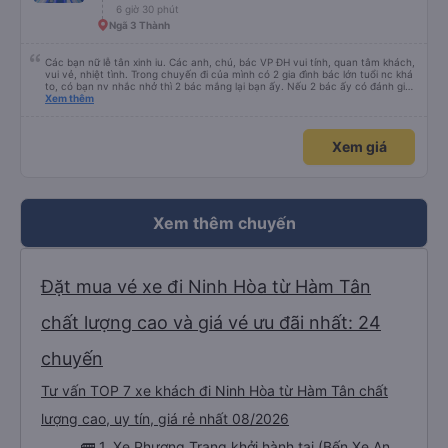
6 giờ 30 phút
Ngã 3 Thành
Các bạn nữ lễ tân xinh iu. Các anh, chú, bác VP ĐH vui tính, quan tâm khách,
vui vẻ, nhiệt tình. Trong chuyến đi của mình có 2 gia đình bác lớn tuổi nc khá
to, có bạn nv nhắc nhở thì 2 bác mắng lại bạn ấy. Nếu 2 bác ấy có đánh giá
xấu thì mình ngược lại nha. Bạn ấy nhắc nhở rất đúng. 2 bác nói rất to. To
Xem thêm
đến lỗi mình ngủ còn mơ được câu chuyện các bác nói với nhau xuất hiện
trong giấc mơ của mình luôn. Nên nếu bạn ấy bị phản ánh thì đừng trừ lương
bạn ấy nha. Nếu bạn ấy bị trừ thì bảo bạn ấy liên hệ sđt của mình, mình hỗ
Xem giá
trợ ạ. Số mình đuôi 666, chuyến ĐH-NT ngày 16/1. À các bạn nữ lễ tân xinh
iu còn đổi cho mình phòng đơn sang đôi xong còn note là (một mình) yêu
luôn. Nhưng phòng đôi mà nằm một thì mỗi lần xe rẽ 1 cái là ✈️ Ít đi xe khách
nhưng đủ để đánh giá 10/10.
Xem thêm chuyến
Đặt mua vé xe đi Ninh Hòa từ Hàm Tân
chất lượng cao và giá vé ưu đãi nhất: 24
chuyến
Tư vấn TOP 7 xe khách đi Ninh Hòa từ Hàm Tân chất
lượng cao, uy tín, giá rẻ nhất 08/2026
🚌 1. Xe Phương Trang khởi hành tại (Bến Xe An