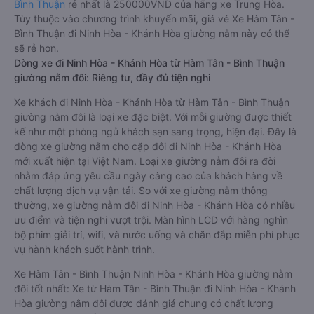
Bình Thuận
rẻ nhất là 250000VND của hãng xe Trung Hòa.
Tùy thuộc vào chương trình khuyến mãi, giá vé Xe Hàm Tân -
Bình Thuận đi Ninh Hòa - Khánh Hòa giường nằm này có thể
sẽ rẻ hơn.
Dòng xe đi Ninh Hòa - Khánh Hòa từ Hàm Tân - Bình Thuận
giường nằm đôi: Riêng tư, đầy đủ tiện nghi
Xe khách đi Ninh Hòa - Khánh Hòa từ Hàm Tân - Bình Thuận
giường nằm đôi là loại xe đặc biệt. Với mỗi giường được thiết
kế như một phòng ngủ khách sạn sang trọng, hiện đại. Đây là
dòng xe giường nằm cho cặp đôi đi Ninh Hòa - Khánh Hòa
mới xuất hiện tại Việt Nam. Loại xe giường nằm đôi ra đời
nhằm đáp ứng yêu cầu ngày càng cao của khách hàng về
chất lượng dịch vụ vận tải. So với xe giường nằm thông
thường, xe giường nằm đôi đi Ninh Hòa - Khánh Hòa có nhiều
ưu điểm và tiện nghi vượt trội. Màn hình LCD với hàng nghìn
bộ phim giải trí, wifi, và nước uống và chăn đắp miễn phí phục
vụ hành khách suốt hành trình.
Xe Hàm Tân - Bình Thuận Ninh Hòa - Khánh Hòa giường nằm
đôi tốt nhất: Xe từ Hàm Tân - Bình Thuận đi Ninh Hòa - Khánh
Hòa giường nằm đôi được đánh giá chung có chất lượng