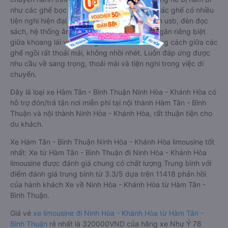
như các ghế bọc da bình thường. Kèm theo các ghế có nhiều
tiện nghi hiện đại như ti-vi, tủ lạnh mini, ổ cắm usb, đèn đọc
sách, hệ thống âm thanh cao cấp. Có vách ngăn riêng biệt
giữa khoang lái và khoang hành khách. Khoảng cách giữa các
ghế ngồi rất thoải mái, không nhồi nhét. Luôn đáp ứng được
nhu cầu về sang trọng, thoải mái và tiện nghi trong việc di
chuyển.
Đây là loại xe Hàm Tân - Bình Thuận Ninh Hòa - Khánh Hòa có
hỗ trợ đón/trả tận nơi miễn phí tại nội thành Hàm Tân - Bình
Thuận và nội thành Ninh Hòa - Khánh Hòa, rất thuận tiện cho
du khách.
Xe Hàm Tân - Bình Thuận Ninh Hòa - Khánh Hòa limousine tốt
nhất: Xe từ Hàm Tân - Bình Thuận đi Ninh Hòa - Khánh Hòa
limousine được đánh giá chung có chất lượng Trung bình với
điểm đánh giá trung bình từ 3.3/5 dựa trên 11418 phản hồi
của hành khách Xe về Ninh Hòa - Khánh Hòa từ Hàm Tân -
Bình Thuận.
Giá vé
xe limousine đi Ninh Hòa - Khánh Hòa từ Hàm Tân -
Bình Thuận
rẻ nhất là 320000VND của hãng xe Như Ý 78