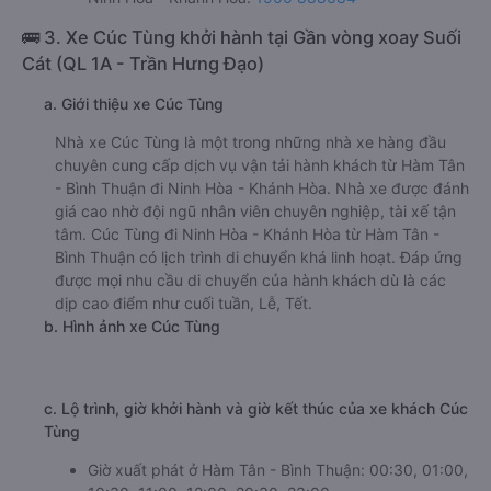
Nhà xe Như Ý 78 (Phú Yên) được đánh giá với số điểm
trung bình là 4.5/5 dựa trên 284 đánh giá của khách hàng
đã trải nghiệm dịch vụ của nhà xe này.
h. Thông tin liên hệ, đặt mua vé xe khách từ Hàm Tân -
Bình Thuận đi Ninh Hòa - Khánh Hòa Như Ý 78 (Phú Yên)
Văn phòng xe Như Ý 78 (Phú Yên) ở Hàm Tân - Bình
Thuận:
Xem địa chỉ văn phòng nhà xe Như Ý 78 (Phú Yên):
https://vexere.com/vi-VN/xe-nhu-y-78-phu-yen
Số điện thoại đặt mua vé xe Hàm Tân - Bình Thuận
Ninh Hòa - Khánh Hòa:
1900 888684
🚌 3. Xe Cúc Tùng khởi hành tại Gần vòng xoay Suối
Cát (QL 1A - Trần Hưng Đạo)
a. Giới thiệu xe Cúc Tùng
Nhà xe Cúc Tùng là một trong những nhà xe hàng đầu
chuyên cung cấp dịch vụ vận tải hành khách từ Hàm Tân
- Bình Thuận đi Ninh Hòa - Khánh Hòa. Nhà xe được đánh