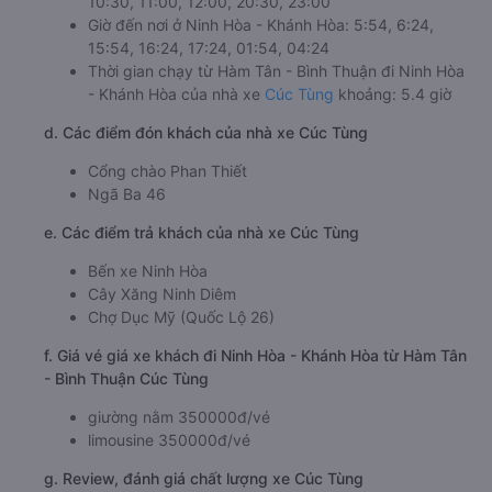
giá cao nhờ đội ngũ nhân viên chuyên nghiệp, tài xế tận
tâm. Cúc Tùng đi Ninh Hòa - Khánh Hòa từ Hàm Tân -
Bình Thuận có lịch trình di chuyển khá linh hoạt. Đáp ứng
được mọi nhu cầu di chuyển của hành khách dù là các
dịp cao điểm như cuối tuần, Lễ, Tết.
b. Hình ảnh xe Cúc Tùng
c. Lộ trình, giờ khởi hành và giờ kết thúc của xe khách Cúc
Tùng
Giờ xuất phát ở Hàm Tân - Bình Thuận: 00:30, 01:00,
10:30, 11:00, 12:00, 20:30, 23:00
Giờ đến nơi ở Ninh Hòa - Khánh Hòa: 5:54, 6:24,
15:54, 16:24, 17:24, 01:54, 04:24
Thời gian chạy từ Hàm Tân - Bình Thuận đi Ninh Hòa
- Khánh Hòa của nhà xe
Cúc Tùng
khoảng: 5.4 giờ
d. Các điểm đón khách của nhà xe Cúc Tùng
Cổng chào Phan Thiết
Ngã Ba 46