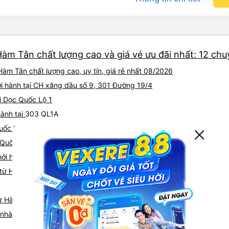
nhưng công ty đã thông báo 
gặp vấn đề gì. Xe khá thoải 
tài xế lịch sự và thân thiện
khoảng 4:00 sáng và 9:00 sá
hơn nhiều. Tại điểm dừng cu
Hàm Tân chất lượng cao và giá vé ưu đãi nhất: 12 ch
cấp bàn chải đánh răng, đó l
chuyến đi trước của tôi vào
àm Tân chất lượng cao, uy tín, giá rẻ nhất 08/2026
nghỉ đêm nào cho đến khoản
chịu. Có vẻ như lịch trình ph
ởi hành tại CH xăng dầu số 9, 301 Đường 19/4
hy vọng các điểm dừng sẽ đ
ại Dọc Quốc Lộ 1
tương lai. Nhìn chung, tôi hà
hành tại 303 QL1A
dịch vụ xe buýt giường nằm
chuyến công tác, vì đây vẫn
uốc lộ 1A
buýt giường nằm thoải mái n
 Quốc Lộ 1A, Tân Nghĩa
thực sự hy vọng rằng trong t
thường xuyên theo lịch trình, 
ởi hành tại Quốc lộ 1A
tuyến đường này một lần nữa
từ Hàm Tân đi Xuân Lộc
từ Hàm Tân
iá nhà xe Hàm Tân Xuân Lộc