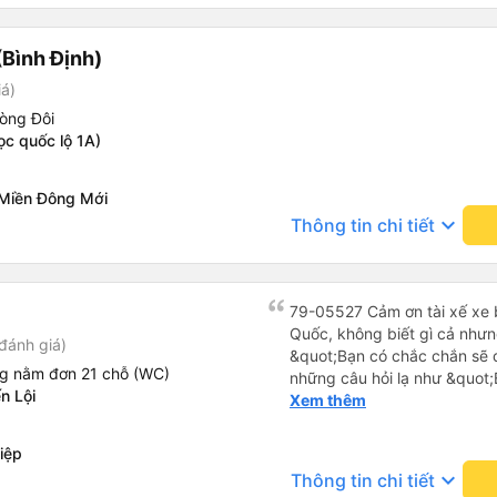
Bình Định)
iá)
òng Đôi
ọc quốc lộ 1A)
Miền Đông Mới
keyboard_arrow_down
Thông tin chi tiết
79-05527 Cảm ơn tài xế xe b
Quốc, không biết gì cả nhưn
đánh giá)
&quot;Bạn có chắc chắn sẽ 
ng nằm đơn 21 chỗ (WC)
những câu hỏi lạ như &quot;
n Lội
sạn của chúng tôi không?&q
Xem thêm
của mọi thứ. Vốn dĩ tôi đến
báo lúc đó nhưng tài xế bảo
iệp
và thậm chí còn đón tôi tại 
keyboard_arrow_down
Thông tin chi tiết
buổi sáng. ngu ngốc đến mức 