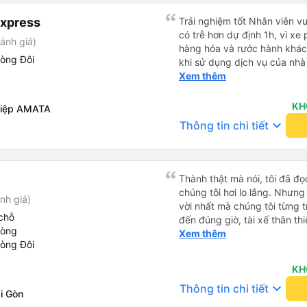
Express
Trải nghiệm tốt Nhân viên vu
có trễ hơn dự định 1h, vì xe
ánh giá)
hàng hóa và rước hành khách
hòng Đôi
khi sử dụng dịch vụ của nhà 
thiệu cho người thân sử dụn
Xem thêm
KH
hiệp AMATA
keyboard_arrow_down
Thông tin chi tiết
Thành thật mà nói, tôi đã đ
chúng tôi hơi lo lắng. Nhưng
nh giá)
vời nhất mà chúng tôi từng t
chỗ
đến đúng giờ, tài xế thân th
hòng
vẫn hơi xóc, nhưng đó là đặ
Xem thêm
hòng Đôi
ngồi thoải mái. Chúng tôi thự
KH
keyboard_arrow_down
Thông tin chi tiết
i Gòn