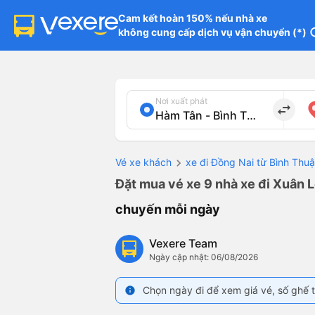
Cam kết hoàn 150% nếu nhà xe

không cung cấp dịch vụ vận chuyển (*)
in
Nơi xuất phát
import_export
Vé xe khách
xe đi Đồng Nai từ Bình Thu
Đặt mua vé xe 9 nhà xe đi Xuân L
chuyến mỗi ngày
Vexere Team
Ngày cập nhật: 06/08/2026
Chọn ngày đi để xem giá vé, số ghế t
info