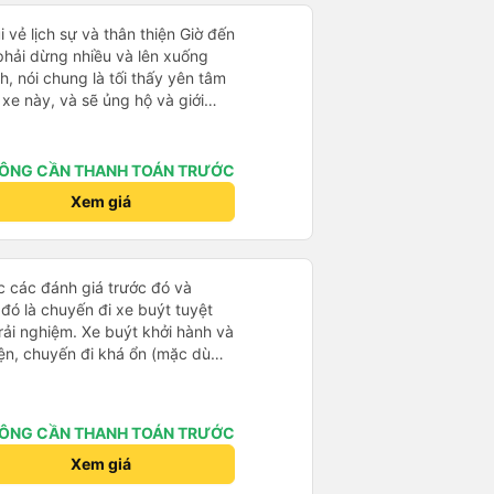
i vẻ lịch sự và thân thiện Giờ đến
 phải dừng nhiều và lên xuống
, nói chung là tối thấy yên tâm
xe này, và sẽ ủng hộ và giới
g dịch vụ của nhà xe này
ÔNG CẦN THANH TOÁN TRƯỚC
Xem giá
ọc các đánh giá trước đó và
 đó là chuyến đi xe buýt tuyệt
rải nghiệm. Xe buýt khởi hành và
iện, chuyến đi khá ổn (mặc dù
c trưng của Việt Nam ^^), và chỗ
c sự rất hài lòng.
ÔNG CẦN THANH TOÁN TRƯỚC
Xem giá