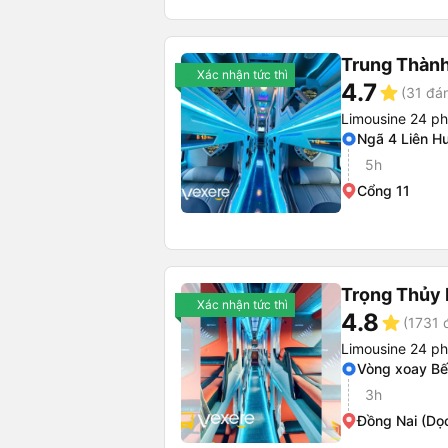
Trung Thàn
Xác nhận tức thì
4.7
star
(31 đán
Limousine 24 p
Ngã 4 Liên H
5h
Cổng 11
Trọng Thủy 
Xác nhận tức thì
4.8
star
(1731 
Limousine 24 p
Vòng xoay Bế
3h
Đồng Nai (Dọ