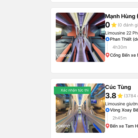
Mạnh Hùng (
0
star
(0 đánh g
Limousine 22 Ph
Phan Thiết (d
4h30m
Cổng Bến xe 
Cúc Tùng
Xác nhận tức thì
3.8
star
(3784 
Limousine giườ
Vòng Xoay Bế
2h45m
Bến xe Tam H