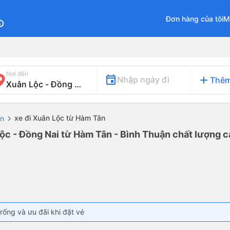
Đơn hàng của tôi
M
fo
Nơi đến
add
Nhập ngày đi
Thêm
xe đi Xuân Lộc từ Hàm Tân
ận
ộc - Đồng Nai từ Hàm Tân - Bình Thuận chất lượng ca
rống và ưu đãi khi đặt vé