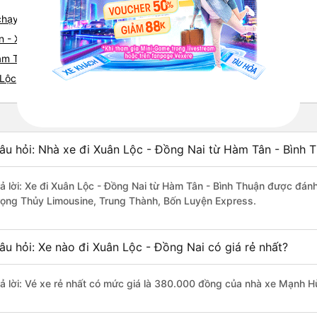
e chạy tuyến đường Hàm Tân đi Xuân Lộc
n - Xuân Lộc
m Tân nhanh và uy tín nhất
 Lộc
âu hỏi: Nhà xe đi Xuân Lộc - Đồng Nai từ Hàm Tân - Bình T
rả lời: Xe đi Xuân Lộc - Đồng Nai từ Hàm Tân - Bình Thuận được đánh
rọng Thủy Limousine, Trung Thành, Bốn Luyện Express.
âu hỏi: Xe nào đi Xuân Lộc - Đồng Nai có giá rẻ nhất?
rả lời: Vé xe rẻ nhất có mức giá là 380.000 đồng của nhà xe Mạnh H