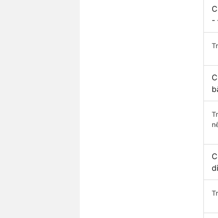
C
-
Tr
C
b
T
n
C
d
T