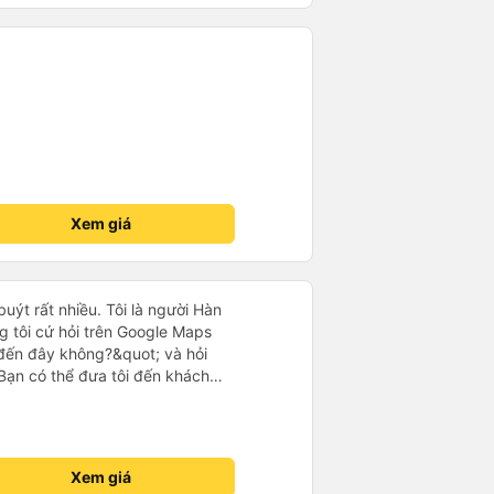
Xem giá
uýt rất nhiều. Tôi là người Hàn
g tôi cứ hỏi trên Google Maps
đến đây không?&quot; và hỏi
Bạn có thể đưa tôi đến khách
uot; Nhưng tài xế đã quan tâm.
 lúc 2h30 sáng và được thông
 tôi ngủ thêm, đợi ở trạm xăng
khách sạn bằng xe limousine vào
Xem giá
tôi nghĩ tài xế đã giúp tôi. Nếu