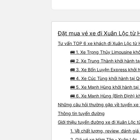
Đặt mua vé xe đi Xuân Lộc từ 
Tư vấn TOP 6 xe khách đi Xuân Lộc từ H
🚌 1. Xe Trọng Thủy Limousine kh
🚌 2. Xe Trung Thành khởi hành t
🚌 3. Xe Bốn Luyện Express khởi 
🚌 4. Xe Cúc Tùng khởi hành tại Q
🚌 5. Xe Mạnh Hùng khởi hành tại
🚌 6. Xe Mạnh Hùng (Bình Định) kh
Những câu hỏi thường gặp về tuyến xe 
Thông tin tuyến đường
Giới thiệu tuyến đường xe đi Xuân Lộc 
1. Về chất lượng, review, đánh g
2. Giá vé xe Hàm Tân - Xuân Lộc