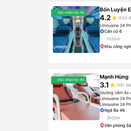
Bốn Luyện 
Xác nhận tức thì
4.2
star
(543 đ
Limousine 24 P
Căn cứ 6
1h30m
Khu công ng
Mạnh Hùng
Xác nhận tức thì
3.1
star
(381 đá
Giường nằm 4x 
Limousine 24 P
Limousine 24 P
Ngã Ba 46
3h25m
Văn phòng Sà