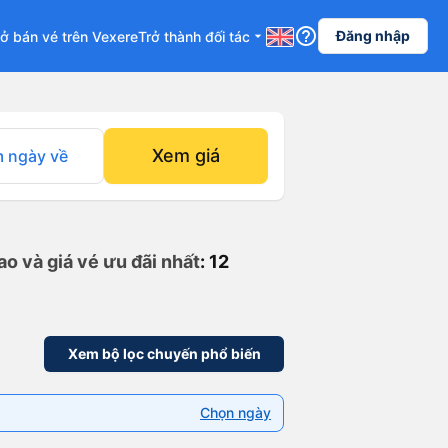
help_outline
Đăng nhập
ở bán vé trên Vexere
Trở thành đối tác
arrow_drop_down
Xem giá
 ngày về
o và giá vé ưu đãi nhất
: 12
Xem bộ lọc chuyến phổ biến
Chọn ngày