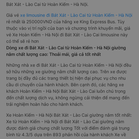
Bát Xát - Lào Cai từ Hoàn Kiếm - Hà Nội.
Giá vé
xe limousine đi Bát Xát - Lào Cai từ Hoàn Kiếm - Hà Nội
rẻ nhất là 250000VND của hãng xe King Express Bus. Tùy
thuộc vào vị trí ngồi của bạn và chương trình khuyến mãi, giá
vé Xe Hoàn Kiếm - Hà Nội đi Bát Xát - Lào Cai limousine này
có thể sẽ rẻ hơn
Dòng xe đi Bát Xát - Lào Cai từ Hoàn Kiếm - Hà Nội giường
nằm chất lượng cao: Thoải mái, giá cả tốt nhất
Những nhà xe đi Bát Xát - Lào Cai từ Hoàn Kiếm - Hà Nội đều
sở hữu những xe giường nằm chất lượng cao. Trên xe được
trang bị đầy đủ các trang thiết bị hiện đại phục vụ cho nhu
cầu di chuyển của hành khách. Bên cạnh đó, các hãng xe
khách Hoàn Kiếm - Hà Nội Bát Xát - Lào Cai luôn chú trọng
đến chất lượng dịch vụ, không ngừng cải thiện để mang đến
trải nghiệm hoàn hảo cho hành khách.
Xe Hoàn Kiếm - Hà Nội Bát Xát - Lào Cai giường nằm tốt nhất:
Xe từ Hoàn Kiếm - Hà Nội đi Bát Xát - Lào Cai giường nằm
được đánh giá chung chất lượng Tốt với điểm đánh giá trung
bình từ 4.3/5 dựa trên 893 phản hồi của hành khách Xe về