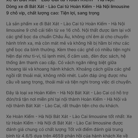
Dòng xe đi Bát Xát - Lào Cai từ Hoàn Kiếm - Hà Nội limousine
9 chỗ vip, chất lượng cao: Tiện lợi, sang trọng
Là sản phẩm xe đi Bát Xát - Lào Cai từ Hoàn Kiếm - Hà Nội
limousine 9 chỗ cải tiến từ xe 16 chỗ. Nội thất được làm lại với
các ghế bọc da chuẩn Châu Âu, không chỉ êm ái cho chuyến
hành trình xa, mà còn mát mẻ và không hề bị hầm bí như các
ghế bọc da bình thường. Kèm theo các ghế có nhiều tiện nghi
hiện đại như ti-vi, tủ lạnh mini, ổ cắm usb, đèn đọc sách, hệ
thống âm thanh cao cấp. Có vách ngăn riêng biệt giữa
khoang lái và khoang hành khách. Khoảng cách giữa các ghế
ngồi rất thoải mái, không nhồi nhét. Luôn đáp ứng được nhu
cầu về sang trọng, thoải mái và tiện nghi trong việc di chuyển.
Đây là loại xe Hoàn Kiếm - Hà Nội Bát Xát - Lào Cai có hỗ trợ
đón/trả tận nơi miễn phí tại nội thành Hoàn Kiếm - Hà Nội và
nội thành Bát Xát - Lào Cai, rất thuận tiện cho du khách.
Xe Hoàn Kiếm - Hà Nội Bát Xát - Lào Cai limousine tốt nhất: Xe
từ Hoàn Kiếm - Hà Nội đi Bát Xát - Lào Cai limousine được
đánh giá chung có chất lượng Tốt với điểm đánh giá trung
bình từ 4.6/5 dựa trên 4659 phản hồi của hành khách Xe về