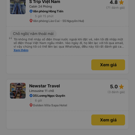
star_rate
S Trip Việt Nam
4.8
Cabin 24 Phòng
(71 đánh giá)
Văn phòng Hồng Tiến
5 giờ 15 phút
Văn phòng Lào Cai - 55 Nguyễn Huệ
Chỗ ngồi/ nằm thoải mái
Tôi không thể nhập số điện thoại nước ngoài khi đặt vé, nên tôi đã nhập một
số điện thoại Việt Nam ngẫu nhiên. Vào ngày đi, họ liên lạc với tôi qua email,
vì vậy chúng tôi có thể liên lạc qua WhatsApp, điều này tôi rất đánh giá cao.
Hướng dẫn chờ tài xế cũng rất tốt. Xe buýt sạch sẽ, tôi được phát một chai
Xem thêm
nước và một khăn ướt. Wi-Fi khá nhanh. Cổng sạc USB hoạt động tốt. Xe
buýt dừng nghỉ để hành khách đi vệ sinh khoảng 2 tiếng một lần (2 điểm
dừng giữa sân bay và Lào Cai). Tôi không tìm thấy nhà vệ sinh trên xe, nên
Xem giá
hơi hoảng một chút, nhưng tôi đánh giá cao việc xe dừng nghỉ thường xuyên
ở cuối hành trình. Tôi sẽ đánh giá cao hơn nếu điều này được thông báo
trước. Dịch vụ đưa đón tận nơi ở Lào Cai rất tuyệt vời. Tôi rất mong chờ
chuyến đi tiếp theo của mình với công ty này.
star_rate
Newstar Travel
5.0
Limousine 11 chỗ
(3 đánh giá)
35 Lương Ngọc Quyến
6 giờ
Golden Villa Sapa Hotel
Xem giá