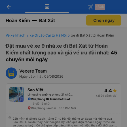
arrow_back
Tải app Vexere ngay!
Tải app Vexere
-30k
Mở app
Mở app
Nhận ưu đãi thành viên độc
-30k/ghế khi đặt vé máy bay qua
quyền
app
Hoàn Kiếm
Bát Xát
Chọn ngày
Vé xe khách
xe đi Lào Cai từ Hà Nội
xe đi Bát Xát từ Hoàn Kiếm
Đặt mua vé xe 9 nhà xe đi Bát Xát từ Hoàn
Kiếm chất lượng cao và giá vé ưu đãi nhất
: 45
chuyến mỗi ngày
Vexere Team
Ngày cập nhật: 09/08/2026
Sao Việt
4.4
Limousine giường phòng 21 chỗ (WC)
(3599 đánh giá)
Văn phòng 16 Trần Nhật Duật
5 giờ 15 phút
Văn phòng Lào Cai - 333 Phố Mới
22h mình đi Single Cabin (tầng 2) từ Hà Nội thẳng tới Sapa mà không qua
Lào Cai. 1. Tôi đã thay đổi thời gian đặt chỗ qua điện thoại 3 ngày trước khi
sử dụng xe buýt. Có thể giao tiếp bằng tiếng Anh và việc thay đổi thời gian