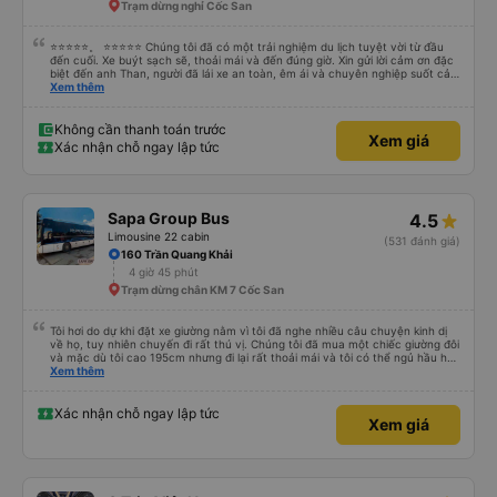
Trạm dừng nghỉ Cốc San
⭐⭐⭐⭐⭐。 ⭐⭐⭐⭐⭐ Chúng tôi đã có một trải nghiệm du lịch tuyệt vời từ đầu
đến cuối. Xe buýt sạch sẽ, thoải mái và đến đúng giờ. Xin gửi lời cảm ơn đặc
biệt đến anh Than, người đã lái xe an toàn, êm ái và chuyên nghiệp suốt cả
hành trình. Sự cẩn thận của anh ấy khiến chúng tôi cảm thấy thoải mái và
Xem thêm
an tâm mọi lúc. Chúng tôi cũng muốn bày tỏ lòng biết ơn chân thành đến Ivy
vì dịch vụ khách hàng xuất sắc của cô ấy. Cô ấy thân thiện, chuyên nghiệp
và luôn nhanh chóng trả lời các câu hỏi của chúng tôi. Mọi thứ đều được tổ
Không cần thanh toán trước
Xem giá
chức tốt, khiến chuyến đi của chúng tôi suôn sẻ, thú vị và hoàn toàn không
Xác nhận chỗ ngay lập tức
căng thẳng. Chúng tôi thực sự đánh giá cao dịch vụ tuyệt vời và rất khuyến
khích mọi người sử dụng dịch vụ của công ty này nếu đi du lịch tại Việt Nam.
Cảm ơn anh Than và Ivy đã giúp chuyến đi của chúng tôi trở thành một trải
nghiệm tuyệt vời!
Sapa Group Bus
4.5
Limousine 22 cabin
(531 đánh giá)
160 Trần Quang Khải
4 giờ 45 phút
Trạm dừng chân KM 7 Cốc San
Tôi hơi do dự khi đặt xe giường nằm vì tôi đã nghe nhiều câu chuyện kinh dị
về họ, tuy nhiên chuyến đi rất thú vị. Chúng tôi đã mua một chiếc giường đôi
và mặc dù tôi cao 195cm nhưng đi lại rất thoải mái và tôi có thể ngủ hầu hết
thời gian (mặc dù tôi không thể duỗi chân hoàn toàn. Tôi sẽ cần thêm 20-
Xem thêm
30cm nữa). Chiếc giường rộng và hai chúng tôi có thể vừa vặn ở đó khá tốt.
Có hai điểm dừng trên đường đến Sapa (cca cứ sau 2 giờ) để tắm và ăn nhẹ.
Giường sạch sẽ và tài xế xe buýt thỉnh thoảng bấm còi. Tôi thực sự khuyên
Xác nhận chỗ ngay lập tức
Xem giá
bạn nên xe buýt này. Và nếu bạn cao hơn tôi, tôi khuyên bạn nên trả thêm
tiền để có chiếc giường tốt hơn.