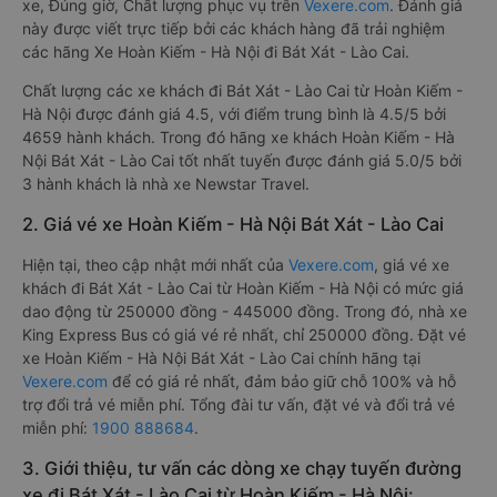
xe, Đúng giờ, Chất lượng phục vụ trên
Vexere.com
. Đánh giá
này được viết trực tiếp bởi các khách hàng đã trải nghiệm
các hãng Xe Hoàn Kiếm - Hà Nội đi Bát Xát - Lào Cai.
Chất lượng các xe khách đi Bát Xát - Lào Cai từ Hoàn Kiếm -
Hà Nội được đánh giá 4.5, với điểm trung bình là 4.5/5 bởi
4659 hành khách. Trong đó hãng xe khách Hoàn Kiếm - Hà
Nội Bát Xát - Lào Cai tốt nhất tuyến được đánh giá 5.0/5 bởi
3 hành khách là nhà xe Newstar Travel.
2. Giá vé xe Hoàn Kiếm - Hà Nội Bát Xát - Lào Cai
Hiện tại, theo cập nhật mới nhất của
Vexere.com
, giá vé xe
khách đi Bát Xát - Lào Cai từ Hoàn Kiếm - Hà Nội có mức giá
dao động từ 250000 đồng - 445000 đồng. Trong đó, nhà xe
King Express Bus có giá vé rẻ nhất, chỉ 250000 đồng. Đặt vé
xe Hoàn Kiếm - Hà Nội Bát Xát - Lào Cai chính hãng tại
Vexere.com
để có giá rẻ nhất, đảm bảo giữ chỗ 100% và hỗ
trợ đổi trả vé miễn phí. Tổng đài tư vấn, đặt vé và đổi trả vé
miễn phí:
1900 888684
.
3. Giới thiệu, tư vấn các dòng xe chạy tuyến đường
xe đi Bát Xát - Lào Cai từ Hoàn Kiếm - Hà Nội: