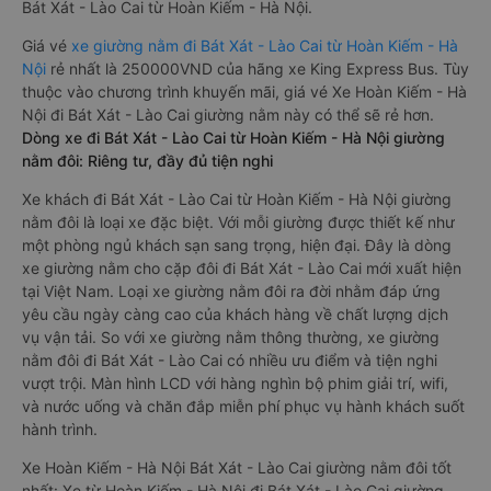
Bát Xát - Lào Cai từ Hoàn Kiếm - Hà Nội.
Giá vé
xe giường nằm đi Bát Xát - Lào Cai từ Hoàn Kiếm - Hà
Nội
rẻ nhất là 250000VND của hãng xe King Express Bus. Tùy
thuộc vào chương trình khuyến mãi, giá vé Xe Hoàn Kiếm - Hà
Nội đi Bát Xát - Lào Cai giường nằm này có thể sẽ rẻ hơn.
Dòng xe đi Bát Xát - Lào Cai từ Hoàn Kiếm - Hà Nội giường
nằm đôi: Riêng tư, đầy đủ tiện nghi
Xe khách đi Bát Xát - Lào Cai từ Hoàn Kiếm - Hà Nội giường
nằm đôi là loại xe đặc biệt. Với mỗi giường được thiết kế như
một phòng ngủ khách sạn sang trọng, hiện đại. Đây là dòng
xe giường nằm cho cặp đôi đi Bát Xát - Lào Cai mới xuất hiện
tại Việt Nam. Loại xe giường nằm đôi ra đời nhằm đáp ứng
yêu cầu ngày càng cao của khách hàng về chất lượng dịch
vụ vận tải. So với xe giường nằm thông thường, xe giường
nằm đôi đi Bát Xát - Lào Cai có nhiều ưu điểm và tiện nghi
vượt trội. Màn hình LCD với hàng nghìn bộ phim giải trí, wifi,
và nước uống và chăn đắp miễn phí phục vụ hành khách suốt
hành trình.
Xe Hoàn Kiếm - Hà Nội Bát Xát - Lào Cai giường nằm đôi tốt
nhất: Xe từ Hoàn Kiếm - Hà Nội đi Bát Xát - Lào Cai giường