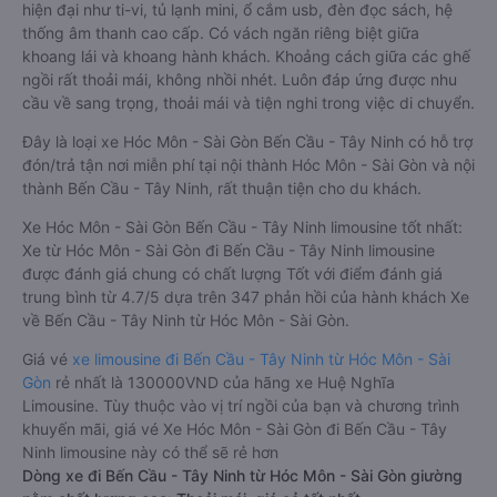
hiện đại như ti-vi, tủ lạnh mini, ổ cắm usb, đèn đọc sách, hệ
thống âm thanh cao cấp. Có vách ngăn riêng biệt giữa
khoang lái và khoang hành khách. Khoảng cách giữa các ghế
ngồi rất thoải mái, không nhồi nhét. Luôn đáp ứng được nhu
cầu về sang trọng, thoải mái và tiện nghi trong việc di chuyển.
Đây là loại xe Hóc Môn - Sài Gòn Bến Cầu - Tây Ninh có hỗ trợ
đón/trả tận nơi miễn phí tại nội thành Hóc Môn - Sài Gòn và nội
thành Bến Cầu - Tây Ninh, rất thuận tiện cho du khách.
Xe Hóc Môn - Sài Gòn Bến Cầu - Tây Ninh limousine tốt nhất:
Xe từ Hóc Môn - Sài Gòn đi Bến Cầu - Tây Ninh limousine
được đánh giá chung có chất lượng Tốt với điểm đánh giá
trung bình từ 4.7/5 dựa trên 347 phản hồi của hành khách Xe
về Bến Cầu - Tây Ninh từ Hóc Môn - Sài Gòn.
Giá vé
xe limousine đi Bến Cầu - Tây Ninh từ Hóc Môn - Sài
Gòn
rẻ nhất là 130000VND của hãng xe Huệ Nghĩa
Limousine. Tùy thuộc vào vị trí ngồi của bạn và chương trình
khuyến mãi, giá vé Xe Hóc Môn - Sài Gòn đi Bến Cầu - Tây
Ninh limousine này có thể sẽ rẻ hơn
Dòng xe đi Bến Cầu - Tây Ninh từ Hóc Môn - Sài Gòn giường