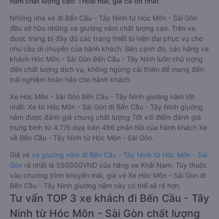
nằm chất lượng cao: Thoải mái, giá cả tốt nhất
Những nhà xe đi Bến Cầu - Tây Ninh từ Hóc Môn - Sài Gòn
đều sở hữu những xe giường nằm chất lượng cao. Trên xe
được trang bị đầy đủ các trang thiết bị hiện đại phục vụ cho
nhu cầu di chuyển của hành khách. Bên cạnh đó, các hãng xe
khách Hóc Môn - Sài Gòn Bến Cầu - Tây Ninh luôn chú trọng
đến chất lượng dịch vụ, không ngừng cải thiện để mang đến
trải nghiệm hoàn hảo cho hành khách.
Xe Hóc Môn - Sài Gòn Bến Cầu - Tây Ninh giường nằm tốt
nhất: Xe từ Hóc Môn - Sài Gòn đi Bến Cầu - Tây Ninh giường
nằm được đánh giá chung chất lượng Tốt với điểm đánh giá
trung bình từ 4.7/5 dựa trên 496 phản hồi của hành khách Xe
về Bến Cầu - Tây Ninh từ Hóc Môn - Sài Gòn.
Giá vé
xe giường nằm đi Bến Cầu - Tây Ninh từ Hóc Môn - Sài
Gòn
rẻ nhất là 550000VND của hãng xe Khải Nam. Tùy thuộc
vào chương trình khuyến mãi, giá vé Xe Hóc Môn - Sài Gòn đi
Bến Cầu - Tây Ninh giường nằm này có thể sẽ rẻ hơn.
Tư vấn TOP 3 xe khách đi Bến Cầu - Tây
Ninh từ Hóc Môn - Sài Gòn chất lượng