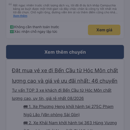
Rất ngạc nhiên trước chất lượng dịch vụ, tôi đã đi du lịch khắp Campuchia
bằng xe buýt được một thời gian và đây chắc chắn là công ty tốt nhất mà
tôi đã chọn. Chỗ ngồi rộng, đường viền êm ái và thêm điểm cộng cho khả
năng nằm. (Bạn có thể không hiểu mọi chuyện xảy ra ở biên giới, với hộ
Xem thêm
chiếu và mọi thứ nhưng bạn chỉ cần tin tưởng vào quy trình và làm theo
nhóm) 10/10
Không cần thanh toán trước
Xem giá
Xác nhận chỗ ngay lập tức
Xem thêm chuyến
Đặt mua vé xe đi Bến Cầu từ Hóc Môn chất
lượng cao và giá vé ưu đãi nhất: 46 chuyến
Tư vấn TOP 3 xe khách đi Bến Cầu từ Hóc Môn chất
lượng cao, uy tín, giá rẻ nhất 08/2026
🚌 1. Xe Phương Heng khởi hành tại 275C Phạm
Ngũ Lão (Văn phòng Sài Gòn)
🚌 2. Xe Khải Nam khởi hành tại 363 Hùng Vương