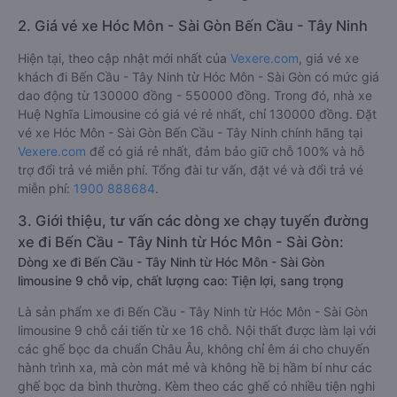
2. Giá vé xe Hóc Môn - Sài Gòn Bến Cầu - Tây Ninh
Hiện tại, theo cập nhật mới nhất của
Vexere.com
, giá vé xe
khách đi Bến Cầu - Tây Ninh từ Hóc Môn - Sài Gòn có mức giá
dao động từ 130000 đồng - 550000 đồng. Trong đó, nhà xe
Huệ Nghĩa Limousine có giá vé rẻ nhất, chỉ 130000 đồng. Đặt
vé xe Hóc Môn - Sài Gòn Bến Cầu - Tây Ninh chính hãng tại
Vexere.com
để có giá rẻ nhất, đảm bảo giữ chỗ 100% và hỗ
trợ đổi trả vé miễn phí. Tổng đài tư vấn, đặt vé và đổi trả vé
miễn phí:
1900 888684
.
3. Giới thiệu, tư vấn các dòng xe chạy tuyến đường
xe đi Bến Cầu - Tây Ninh từ Hóc Môn - Sài Gòn:
Dòng xe đi Bến Cầu - Tây Ninh từ Hóc Môn - Sài Gòn
limousine 9 chỗ vip, chất lượng cao: Tiện lợi, sang trọng
Là sản phẩm xe đi Bến Cầu - Tây Ninh từ Hóc Môn - Sài Gòn
limousine 9 chỗ cải tiến từ xe 16 chỗ. Nội thất được làm lại với
các ghế bọc da chuẩn Châu Âu, không chỉ êm ái cho chuyến
hành trình xa, mà còn mát mẻ và không hề bị hầm bí như các
ghế bọc da bình thường. Kèm theo các ghế có nhiều tiện nghi