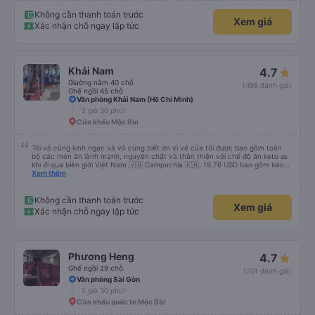
Không cần thanh toán trước
Xem giá
Xác nhận chỗ ngay lập tức
Khải Nam
4.7
Giường nằm 40 chỗ
(496 đánh giá)
Ghế ngồi 45 chỗ
Văn phòng Khải Nam (Hồ Chí Minh)
2 giờ 30 phút
Cửa khẩu Mộc Bài
Tôi vô cùng kinh ngạc và vô cùng biết ơn vì vé của tôi được bao gồm toàn
bộ các món ăn lành mạnh, nguyên chất và thân thiện với chế độ ăn keto 🎫
khi đi qua biên giới Việt Nam 🇻🇳 Campuchia 🇰🇭. 19,76 USD bao gồm bảo
hiểm, nước, khăn giấy ướt, túi đựng giày, máy lạnh, sự hỗ trợ tại biên giới để
Xem thêm
tôi thậm chí không phải điền bất kỳ mẫu đơn nào. Không vội vã, không xếp
hàng, không đám đông, không ồn ào - cách di chuyển thực sự dễ chịu. Xe
buýt rộng rãi, sạch sẽ và chỉ còn một nửa chỗ. Tôi chắc chắn sẽ chuyển từ
Không cần thanh toán trước
Xem giá
máy bay ✈️ sang xe buýt giường nằm 🚌 ngay bây giờ. Tuyệt vời, không căng
Xác nhận chỗ ngay lập tức
thẳng và an toàn. Bữa sáng của tôi; thịt bò mỏng chiên 🥩 đậu xanh &amp;
trứng chiên 🍳 Tôi đã bỏ qua cơm 🌾 Thêm cà phê đen với đá 🧊 không
đường. Tôi ước bạn ở đây.
Phương Heng
4.7
Ghế ngồi 29 chỗ
(201 đánh giá)
Văn phòng Sài Gòn
2 giờ 30 phút
Cửa khẩu quốc tế Mộc Bài