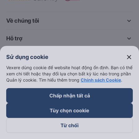
keyboard_arrow_down
Về chúng tôi
keyboard_arrow_down
Hỗ trợ
keyboard_arrow_down
Trở thành đối tác
close
Sử dụng cookie
Vexere dùng cookie để website hoạt động ổn định. Bạn có thể
Đối tác thanh toán
xem chi tiết hoặc thay đổi lựa chọn bất kỳ lúc nào trong phần
Quản lý cookie. Tìm hiểu thêm trong
Chính sách Cookie
.
Chấp nhận tất cả
Tùy chọn cookie
Từ chối