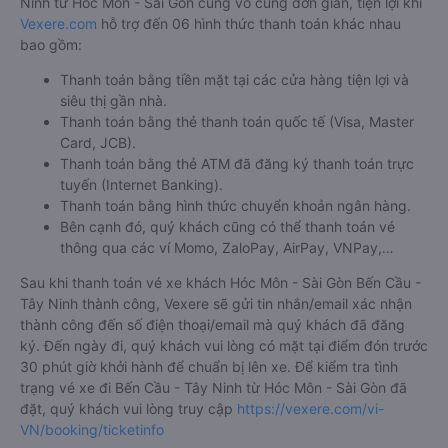
Ninh từ Hóc Môn - Sài Gòn cũng vô cùng đơn giản, tiện lợi khi
Vexere.com
hỗ trợ đến 06 hình thức thanh toán khác nhau
bao gồm:
Thanh toán bằng tiền mặt tại các cửa hàng tiện lợi và
siêu thị gần nhà.
Thanh toán bằng thẻ thanh toán quốc tế (Visa, Master
Card, JCB).
Thanh toán bằng thẻ ATM đã đăng ký thanh toán trực
tuyến (Internet Banking).
Thanh toán bằng hình thức chuyển khoản ngân hàng.
Bên cạnh đó, quý khách cũng có thể thanh toán vé
thông qua các ví Momo, ZaloPay, AirPay, VNPay,…
Sau khi thanh toán vé xe khách Hóc Môn - Sài Gòn Bến Cầu -
Tây Ninh thành công, Vexere sẽ gửi tin nhắn/email xác nhận
thành công đến số điện thoại/email mà quý khách đã đăng
ký. Đến ngày đi, quý khách vui lòng có mặt tại điểm đón trước
30 phút giờ khởi hành để chuẩn bị lên xe. Để kiểm tra tình
trạng vé xe đi Bến Cầu - Tây Ninh từ Hóc Môn - Sài Gòn đã
đặt, quý khách vui lòng truy cập
https://vexere.com/vi-
VN/booking/ticketinfo