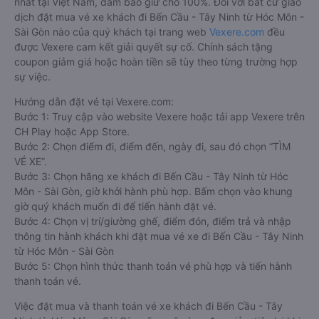
nhất tại Việt Nam, đảm bảo giữ chỗ 100%. Đối với bất cứ giao
dịch đặt mua vé xe khách đi Bến Cầu - Tây Ninh từ Hóc Môn -
Sài Gòn nào của quý khách tại trang web
Vexere.com
đều
được Vexere cam kết giải quyết sự cố. Chính sách tặng
coupon giảm giá hoặc hoàn tiền sẽ tùy theo từng trường hợp
sự việc.
Hướng dẫn đặt vé tại Vexere.com:
Bước 1: Truy cập vào website Vexere hoặc tải app Vexere trên
CH Play hoặc App Store.
Bước 2: Chọn điểm đi, điểm đến, ngày đi, sau đó chọn “TÌM
VÉ XE”.
Bước 3: Chọn hãng xe khách đi Bến Cầu - Tây Ninh từ Hóc
Môn - Sài Gòn, giờ khởi hành phù hợp. Bấm chọn vào khung
giờ quý khách muốn đi để tiến hành đặt vé.
Bước 4: Chọn vị trí/giường ghế, điểm đón, điểm trả và nhập
thông tin hành khách khi đặt mua vé xe đi Bến Cầu - Tây Ninh
từ Hóc Môn - Sài Gòn
Bước 5: Chọn hình thức thanh toán vé phù hợp và tiến hành
thanh toán vé.
Việc đặt mua và thanh toán vé xe khách đi Bến Cầu - Tây