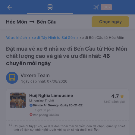
arrow_back
Tải app Vexere ngay!
Tải app Vexere
-30k
Mở app
Mở app
Nhận ưu đãi thành viên độc
-30k/ghế khi đặt vé máy bay qua
quyền
app
Hóc Môn
Bến Cầu
Chọn ngày
Vé xe khách
xe đi Tây Ninh từ Sài Gòn
xe đi Bến Cầu từ Hóc Môn
Đặt mua vé xe 6 nhà xe đi Bến Cầu từ Hóc Môn
chất lượng cao và giá vé ưu đãi nhất
: 46
chuyến mỗi ngày
Vexere Team
Ngày cập nhật: 07/08/2026
Huệ Nghĩa Limousine
4.7
Limousine 11 chỗ
(347 đánh giá)
Bến xe An Sương - Quầy 20-21-22
1 giờ 30 phút
Văn phòng Gò Dầu
Chuyến đi tuyệt vời, xe đưa đón thoải mái từ điểm đón đã chọn, quản lý nhiệt
tình và lịch sự, chỗ ngồi tuyệt vời, sạch sẽ và thoải mái 🥰✨