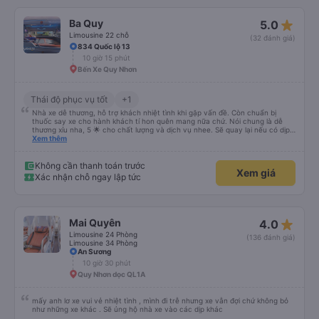
star_rate
Ba Quy
5.0
Limousine 22 chỗ
(32 đánh giá)
834 Quốc lộ 13
10 giờ 15 phút
Bến Xe Quy Nhơn
Thái độ phục vụ tốt
+1
Nhà xe dễ thương, hỗ trợ khách nhiệt tình khi gặp vấn đề. Còn chuẩn bị
thuốc say xe cho hành khách tí hon quên mang nữa chứ. Nói chung là dễ
thương xỉu nha, 5 🌟 cho chất lượng và dịch vụ nhee. Sẽ quay lại nếu có dịp
cần 💕
Xem thêm
Không cần thanh toán trước
Xem giá
Xác nhận chỗ ngay lập tức
star_rate
Mai Quyên
4.0
Limousine 24 Phòng
(136 đánh giá)
Limousine 34 Phòng
An Sương
10 giờ 30 phút
Quy Nhơn dọc QL1A
mấy anh lơ xe vui vẻ nhiệt tình , mình đi trễ nhưng xe vẫn đợi chứ không bỏ
như những xe khác . Sẽ ủng hộ nhà xe vào các dịp khác