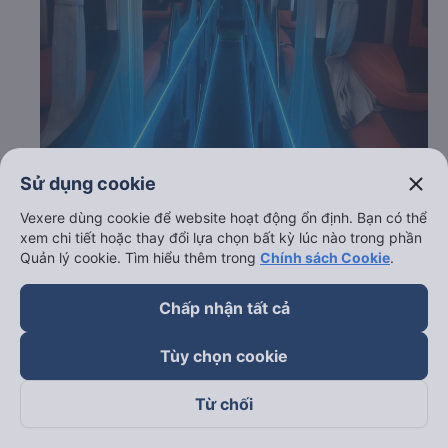
close
Sử dụng cookie
Vexere dùng cookie để website hoạt động ổn định. Bạn có thể
xem chi tiết hoặc thay đổi lựa chọn bất kỳ lúc nào trong phần
Quản lý cookie. Tìm hiểu thêm trong
Chính sách Cookie
.
Chấp nhận tất cả
c. Lộ trình, giờ khởi hành và giờ kết thúc của xe khách
Thành Phát (Bình Định)
Tùy chọn cookie
Giờ xuất phát ở Hóc Môn - Sài Gòn: 18:00
Giờ đến nơi ở Quy Nhơn - Bình Định: 06:00
Từ chối
Thời gian chạy từ Hóc Môn - Sài Gòn đi Quy Nhơn -
Bình Định của nhà xe
Thành Phát (Bình Định)
khoảng: