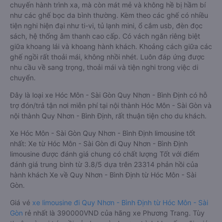
chuyến hành trình xa, mà còn mát mẻ và không hề bị hầm bí
như các ghế bọc da bình thường. Kèm theo các ghế có nhiều
tiện nghi hiện đại như ti-vi, tủ lạnh mini, ổ cắm usb, đèn đọc
sách, hệ thống âm thanh cao cấp. Có vách ngăn riêng biệt
giữa khoang lái và khoang hành khách. Khoảng cách giữa các
ghế ngồi rất thoải mái, không nhồi nhét. Luôn đáp ứng được
nhu cầu về sang trọng, thoải mái và tiện nghi trong việc di
chuyển.
Đây là loại xe Hóc Môn - Sài Gòn Quy Nhơn - Bình Định có hỗ
trợ đón/trả tận nơi miễn phí tại nội thành Hóc Môn - Sài Gòn và
nội thành Quy Nhơn - Bình Định, rất thuận tiện cho du khách.
Xe Hóc Môn - Sài Gòn Quy Nhơn - Bình Định limousine tốt
nhất: Xe từ Hóc Môn - Sài Gòn đi Quy Nhơn - Bình Định
limousine được đánh giá chung có chất lượng Tốt với điểm
đánh giá trung bình từ 3.8/5 dựa trên 23314 phản hồi của
hành khách Xe về Quy Nhơn - Bình Định từ Hóc Môn - Sài
Gòn.
Giá vé
xe limousine đi Quy Nhơn - Bình Định từ Hóc Môn - Sài
Gòn
rẻ nhất là 390000VND của hãng xe Phương Trang. Tùy