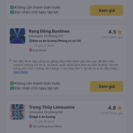
Không cần thanh toán trước
Xem giá
Xác nhận chỗ ngay lập tức
star_rate
Rạng Đông Buslines
4.5
Limousine 24 Phòng VIP
(1814 đánh giá)
Bến xe An Sương (Phòng vé số 14)
11 giờ 15 phút
Quy Nhơn
lần đầu đi xe này cũng sợ giống như mấy đánh giá tiêu cực đã đọc trên
vexere nhưng mà kh ạ. xe sạch, xuất phát sớm hơn dự kiến 8 phút, tới nơi
cũng sớm hơn 1 tiếng. ấn tượng: + xe chạy êm + tài xế và lơ xe đều thân
thiện dễ thương. thật ra cũng kh tiếp xúc nhiều+ lắm nhưng cá nhân mình
Xem thêm
cảm thấy vậy + đồ ăn tối đa dạng, nêm nếm thì tùy người thấy hợp, cá nhân
mình thấy kh hợp lắm nhưng chưa đến mức tệ mình đi chuyến quảng ngãi -
an sương, xe dừng đúng 3 lần (cả ăn tối) cho khách đi vệ sinh. cái hay ở đây
Không cần thanh toán trước
Xem giá
là khi gần tới chỗ ăn tối sẽ có loa thông báo, loa báo là dừng 30p nhưng thực
Xác nhận chỗ ngay lập tức
tế chỉ dừng khoảng 25p, chắc do khách đã lên đông đủ. tóm lại thì lần đầu đi
xe này và sẽ có lần sau nếu có dịp, ấn tượng tốt
star_rate
Trọng Thủy Limousine
4.8
Limousine 24 phòng Đôi
(1737 đánh giá)
Ngã 4 An Sương
11 giờ 40 phút
Văn phòng Quy Nhơn