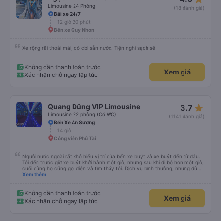
Limousine 24 Phòng
(18 đánh giá)
Bãi xe 24/7
12 giờ 20 phút
Bến xe Quy Nhơn
Xe rộng rãi thoải mái, có cbi sẵn nước. Tiện nghi sạch sẽ
Không cần thanh toán trước
Xem giá
Xác nhận chỗ ngay lập tức
star_rate
Quang Dũng VIP Limousine
3.7
Limousine 22 phòng (Có WC)
(1141 đánh giá)
Bến Xe An Sương
14 giờ
Công viên Phú Tài
Người nước ngoài rất khó hiểu vị trí của bến xe buýt và xe buýt đến từ đâu.
Tôi đến trước giờ xe buýt khởi hành một giờ, nhưng sau khi đi bộ hơn một giờ,
cuối cùng họ cũng gọi điện và tìm thấy tôi. Dịch vụ bình thường, nhưng dù
sao thì tôi ngủ ngon hơn ở khách sạn vì tôi rất thoải mái. Sẽ tuyệt hơn nếu
Xem thêm
tiếng còi xe bớt to hơn. Nhưng tôi thích nó nên tôi cho điểm tối đa. Cảm ơn
bạn rất nhiều.
Không cần thanh toán trước
Xem giá
Xác nhận chỗ ngay lập tức