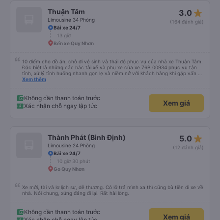
star_rate
Thuận Tâm
3.0
Limousine 34 Phòng
(164 đánh giá)
Bãi xe 24/7
13 giờ
Bến xe Quy Nhơn
10 điểm cho đồ ăn, chỗ đi vệ sinh và thái độ phục vụ của nhà xe Thuận Tâm.
Đặc biệt là những các bác tài xế và phụ xe của xe 76B 00934 phục vụ tận
tình, xử lý tình huống nhanh gọn lẹ và niềm nở với khách hàng khi gặp vấn đề
không may. Mình đặt xe lúc 6:00 không may không gửi được xe máy ở lại,
Xem thêm
phải chạy vòng vòng mất 15p gửi xe, các bác tài sẵn sàng tìm chỗ đậu để
chờ và hướng dẫn tận tình 10 điểm cho dịch vụ 😚😚😚
Không cần thanh toán trước
Xem giá
Xác nhận chỗ ngay lập tức
star_rate
Thành Phát (Bình Định)
5.0
Limousine 24 Phòng
(12 đánh giá)
Bãi xe 24/7
10 giờ 30 phút
Go Quy Nhơn
Xe mới, tài và lơ lịch sự, dễ thương. Có lỡ trả mình xa thì cũng bù tiền đi xe về
nhà. Nói chung, xứng đáng đi lại. Rất hài lòng.
Không cần thanh toán trước
Xem giá
Xác nhận chỗ ngay lập tức