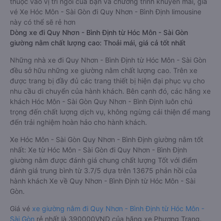
thuộc vào vị trí ngồi của bạn và chương trình khuyến mãi, giá
vé Xe Hóc Môn - Sài Gòn đi Quy Nhơn - Bình Định limousine
này có thể sẽ rẻ hơn
Dòng xe đi Quy Nhơn - Bình Định từ Hóc Môn - Sài Gòn
giường nằm chất lượng cao: Thoải mái, giá cả tốt nhất
Những nhà xe đi Quy Nhơn - Bình Định từ Hóc Môn - Sài Gòn
đều sở hữu những xe giường nằm chất lượng cao. Trên xe
được trang bị đầy đủ các trang thiết bị hiện đại phục vụ cho
nhu cầu di chuyển của hành khách. Bên cạnh đó, các hãng xe
khách Hóc Môn - Sài Gòn Quy Nhơn - Bình Định luôn chú
trọng đến chất lượng dịch vụ, không ngừng cải thiện để mang
đến trải nghiệm hoàn hảo cho hành khách.
Xe Hóc Môn - Sài Gòn Quy Nhơn - Bình Định giường nằm tốt
nhất: Xe từ Hóc Môn - Sài Gòn đi Quy Nhơn - Bình Định
giường nằm được đánh giá chung chất lượng Tốt với điểm
đánh giá trung bình từ 3.7/5 dựa trên 13675 phản hồi của
hành khách Xe về Quy Nhơn - Bình Định từ Hóc Môn - Sài
Gòn.
Giá vé
xe giường nằm đi Quy Nhơn - Bình Định từ Hóc Môn -
Sài Gòn
rẻ nhất là 390000VND của hãng xe Phương Trang.