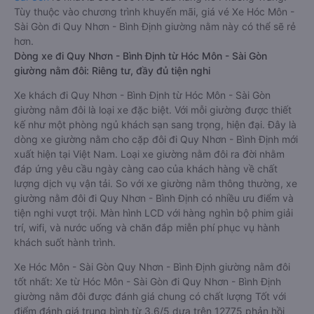
Tùy thuộc vào chương trình khuyến mãi, giá vé Xe Hóc Môn -
Sài Gòn đi Quy Nhơn - Bình Định giường nằm này có thể sẽ rẻ
hơn.
Dòng xe đi Quy Nhơn - Bình Định từ Hóc Môn - Sài Gòn
giường nằm đôi: Riêng tư, đầy đủ tiện nghi
Xe khách đi Quy Nhơn - Bình Định từ Hóc Môn - Sài Gòn
giường nằm đôi là loại xe đặc biệt. Với mỗi giường được thiết
kế như một phòng ngủ khách sạn sang trọng, hiện đại. Đây là
dòng xe giường nằm cho cặp đôi đi Quy Nhơn - Bình Định mới
xuất hiện tại Việt Nam. Loại xe giường nằm đôi ra đời nhằm
đáp ứng yêu cầu ngày càng cao của khách hàng về chất
lượng dịch vụ vận tải. So với xe giường nằm thông thường, xe
giường nằm đôi đi Quy Nhơn - Bình Định có nhiều ưu điểm và
tiện nghi vượt trội. Màn hình LCD với hàng nghìn bộ phim giải
trí, wifi, và nước uống và chăn đắp miễn phí phục vụ hành
khách suốt hành trình.
Xe Hóc Môn - Sài Gòn Quy Nhơn - Bình Định giường nằm đôi
tốt nhất: Xe từ Hóc Môn - Sài Gòn đi Quy Nhơn - Bình Định
giường nằm đôi được đánh giá chung có chất lượng Tốt với
điểm đánh giá trung bình từ 3.6/5 dựa trên 12775 phản hồi