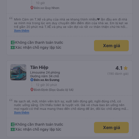
10 giờ
Bến xe Quy Nhơn
Mình Cảm ơn T.Xế và phụ của nhà xe khang thịnh nhiều❤️ lần đầu em đi nhà
xe mình mà trong lúc em duy chuyển đến điểm đón của nhà xe. Em bị kẹt xe
trể giần 20 phút mà T.XẾ.và phụ xe vẫn đợi và rất vv thân thiện chứ hk hối
mình như những nhà xe khác. Xe mình đi là loại xe 24p đôi . xe có rèm kéo
Xem thêm
nên mình thấy rất là riêng tư và đầy đầy đủ tiện nghi .xe đi từ sài gòn về quy
nhơn xe dùng tới 3 trạm dùng chân .xe dùng 2 trạm để mn đi wc ở cây xăng
.và 1 trạm. Dùng cho mn ăn ún. Dù 2 trạm dùng ở cây xăng để xe nộp nhiên
Không cần thanh toán trước
Xem giá
liệu và cho mn đi wc nhưng nhà wc của cây xăng nhà xe này dùng rất chi là
Xác nhận chỗ ngay lập tức
sạch sẽ. Hk có mùi khó chiệu như những trạm khác. Mà hình như nhà xe này
chạy ra tới quãng ngãi.và trả khách dọc quốc lộ 1a Nên Rất là tiện cho mn
luôn😍 Mình đi chuyến xe mình hk chê chổ nào đc luôn.xe rất là mới luôn.
T.XẾ chạy rất em hk bị dồng như những xe khác❤️. Chúc nhà xe ngày càng
phát triển mạnh hơn🥰
Tân Hiệp
4.1
Limousine 24 phòng
(190 đánh giá)
Giường nằm 34 chỗ
Bến xe An Sương
12 giờ 30 phút
Bình Định (Dọc Quốc lộ 1A)
Xe sạch sẽ, mới, nhân viên lịch sự, xuất bến đúng giờ, ngồi đúng chỗ, có
nước uống sẵng. Chỉ thiếu toilet là tuyệt vời. Giá vé chưa bao ăn uống nên
mọi ngưòi có thể mua mang theo đến chỗ dừng để ăn, đôi lúc chỗ dừng mấy
món bạn ko thích hoặc giá cả hơi cao! Còn lại nhà xe rất ok, nên đi.
Xem thêm
Không cần thanh toán trước
Xem giá
Xác nhận chỗ ngay lập tức