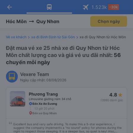
arrow_back
Tải app Vexere ngay!
Tải app Vexere
1.523
k
-30k
Mở app
Mở app
Nhận ưu đãi thành viên độc
-30k/ghế khi đặt vé máy bay qua
quyền
app
Hóc Môn
Quy Nhơn
Chọn ngày
Vé xe khách
xe đi Bình Định từ Sài Gòn
xe đi Quy Nhơn từ Hóc Môn
Đặt mua vé xe 25 nhà xe đi Quy Nhơn từ Hóc
Môn chất lượng cao và giá vé ưu đãi nhất
: 56
chuyến mỗi ngày
Vexere Team
Ngày cập nhật: 08/08/2026
Phương Trang
4.8
Limousine giường nằm 34 chỗ
(3990 đánh giá)
Bến Xe An Sương
13 giờ 20 phút
Bến xe Quy Nhơn
Excellent bus and very safe driving. To make this a 5-star experience, I
suggest the company implements a "no sound" policy for phones during the
night to respect those sleeping. It is a sleeper bus, so quiet is key! Also,