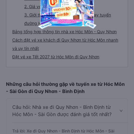
2. Giá vé xe Hóc Môn - Quy Nhơn
3. Giới thiệu, tư vấn các dòng xe chạy tuyến
đường Hóc Môn đi Quy Nhơn
Bảng tổng hợp thông tin nhà xe Hóc Môn - Quy Nhơn
Cách đặt vé xe khách đi Quy Nhơn từ Hóc Môn nhanh
và uy tín nhất
Đặt vé xe Tết 2027 từ Hóc Môn đi Quy Nhơn
Những câu hỏi thường gặp về tuyến xe từ Hóc Môn
- Sài Gòn đi Quy Nhơn - Bình Định
Câu hỏi: Nhà xe đi Quy Nhơn - Bình Định từ
Hóc Môn - Sài Gòn được đánh giá tốt nhất?
Trả lời: Xe đi Quy Nhơn - Bình Định từ Hóc Môn - Sài