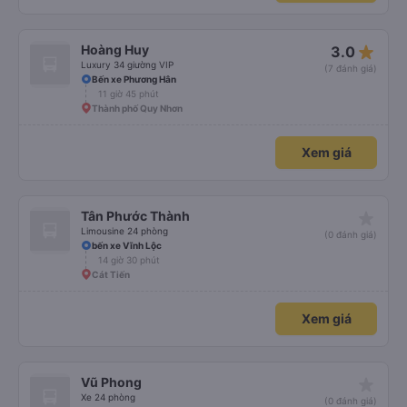
star_rate
Hoàng Huy
3.0
Luxury 34 giường VIP
(7 đánh giá)
Bến xe Phương Hân
11 giờ 45 phút
Thành phố Quy Nhơn
Xem giá
star_rate
Tân Phước Thành
Limousine 24 phòng
(0 đánh giá)
bến xe Vĩnh Lộc
14 giờ 30 phút
Cát Tiến
Xem giá
star_rate
Vũ Phong
Xe 24 phòng
(0 đánh giá)