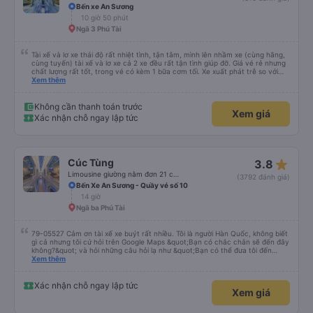
Bến xe An Sương
10 giờ 50 phút
Ngã 3 Phú Tài
Tài xế và lơ xe thái độ rất nhiệt tình, tận tâm, mình lên nhầm xe (cùng hãng,
cùng tuyến) tài xế và lơ xe cả 2 xe đều rất tận tình giúp đỡ. Giá vé rẻ nhưng
chất lượng rất tốt, trong vé có kèm 1 bữa cơm tối. Xe xuất phát trễ so với
trên app 45p, nhưng do bão nên trời mưa rất to, có thể thông cảm được.
Xem thêm
99/10
Không cần thanh toán trước
Xem giá
Xác nhận chỗ ngay lập tức
star_rate
Cúc Tùng
3.8
Limousine giường nằm đơn 21 chỗ (WC)
(3792 đánh giá)
Bến Xe An Sương - Quầy vé số 10
14 giờ
Ngã ba Phú Tài
79-05527 Cảm ơn tài xế xe buýt rất nhiều. Tôi là người Hàn Quốc, không biết
gì cả nhưng tôi cứ hỏi trên Google Maps &quot;Bạn có chắc chắn sẽ đến đây
không?&quot; và hỏi những câu hỏi lạ như &quot;Bạn có thể đưa tôi đến
khách sạn của chúng tôi không?&quot; Nhưng tài xế đã quan tâm. của mọi
Xem thêm
thứ. Vốn dĩ tôi đến lúc 2h30 sáng và được thông báo lúc đó nhưng tài xế bảo
tôi ngủ thêm, đợi ở trạm xăng và thậm chí còn đón tôi tại khách sạn bằng xe
limousine vào buổi sáng. ngu ngốc đến mức tôi nghĩ tài xế đã giúp tôi. Nếu
Xác nhận chỗ ngay lập tức
Xem giá
tài xế không ở đó, tôi vẫn đang suy nghĩ về câu chuyện đó vì nó chắc hẳn
rất nguy hiểm.. Cảm ơn rất nhiều.. Cảm ơn xe buýt 79-05527 rất nhiều tài
xế. Mình là người Hàn Quốc không biết gì nhưng tài xế đã giải quyết mọi việc