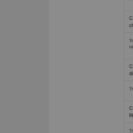
C
c
T
n
C
d
T
C
R
T