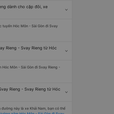
eng dành cho cặp đôi, xe
hác tuyến Hóc Môn - Sài Gòn đi Svay
vay Rieng - Svay Rieng từ Hóc
yến Hóc Môn - Sài Gòn đi Svay Rieng -
Svay Rieng - Svay Rieng từ Hóc
ến đường này là xe Khải Nam, bạn có thể
iường nằm Hóc Môn - Sài Gòn đi Svay