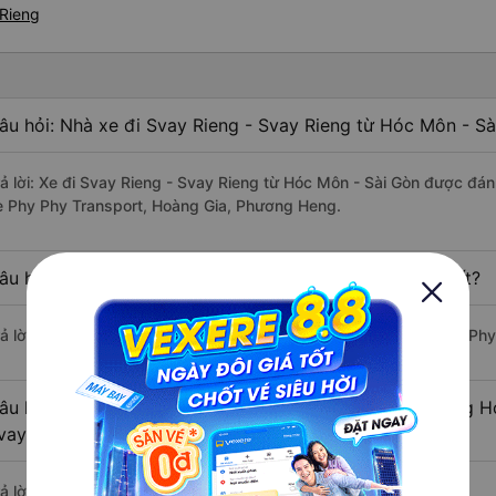
 Rieng
âu hỏi: Nhà xe đi Svay Rieng - Svay Rieng từ Hóc Môn - Sà
rả lời: Xe đi Svay Rieng - Svay Rieng từ Hóc Môn - Sài Gòn được đán
e Phy Phy Transport, Hoàng Gia, Phương Heng.
âu hỏi: Xe nào đi Svay Rieng - Svay Rieng có giá rẻ nhất?
rả lời: Vé xe rẻ nhất có mức giá là 400.000 đồng của nhà xe Phy Phy
âu hỏi: Có bao nhiêu nhà xe đang khai thác tuyến đường H
vay Rieng ?
ả lời: Hiện tại có 4 nhà xe khai thác tuyến đường.