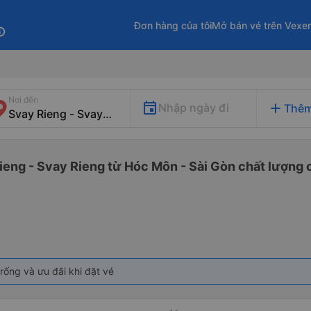
Đơn hàng của tôi
Mở bán vé trên Vexe
fo
Nơi đến
add
Nhập ngày đi
Thêm
ieng - Svay Rieng từ Hóc Môn - Sài Gòn chất lượng c
rống và ưu đãi khi đặt vé