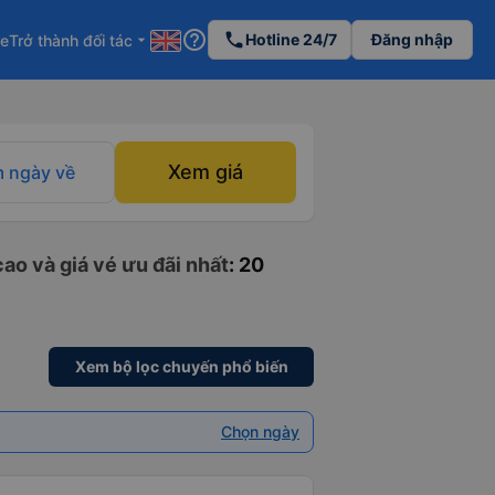
help_outline
phone
Hotline 24/7
Đăng nhập
re
Trở thành đối tác
arrow_drop_down
Xem giá
 ngày về
ao và giá vé ưu đãi nhất
: 20
Xem bộ lọc chuyến phổ biến
Chọn ngày