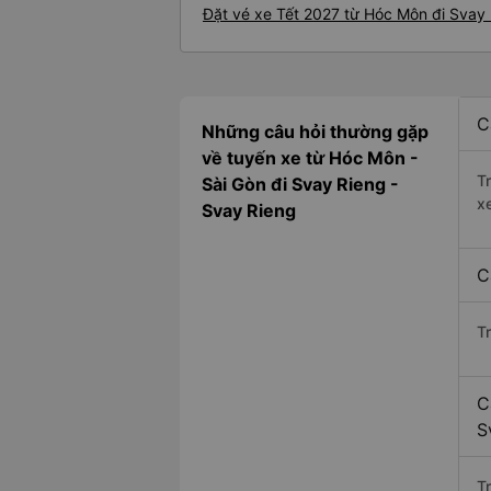
Đặt vé xe Tết 2027 từ Hóc Môn đi Svay
C
Những câu hỏi thường gặp
về tuyến xe từ Hóc Môn -
T
Sài Gòn đi Svay Rieng -
x
Svay Rieng
C
T
C
S
Tr