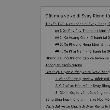
Đặt mua vé xe đi Svay Rieng t
Tư vấn TOP 4 xe khách đi Svay Rieng từ
🚌 1. Xe Phy Phy Transport khởi h
🚌 2. Xe Hoàng Gia khởi hành tại
🚌 3. Xe Phương Heng khởi hành 
🚌 4. Xe Khải Nam khởi hành tại
Những câu hỏi thường gặp về tuyến xe 
Thông tin tuyến đường
Giới thiệu tuyến đường xe đi Svay Rien
1. Về chất lượng, review, đánh g
2. Giá vé xe Hóc Môn - Svay Rien
3. Giới thiệu, tư vấn các dòng x
Bảng tổng hợp thông tin nhà xe Hóc Mô
Cách đặt vé xe khách đi Svay Rieng từ 