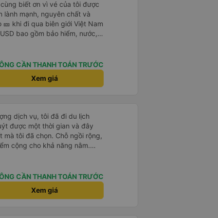
cùng biết ơn vì vé của tôi được
 lành mạnh, nguyên chất và
 🎫 khi đi qua biên giới Việt Nam
 USD bao gồm bảo hiểm, nước,
 máy lạnh, sự hỗ trợ tại biên giới
điền bất kỳ mẫu đơn nào. Không
ông đám đông, không ồn ào -
ÔNG CẦN THANH TOÁN TRƯỚC
ịu. Xe buýt rộng rãi, sạch sẽ và
Xem giá
ắc chắn sẽ chuyển từ máy bay ✈️
ngay bây giờ. Tuyệt vời, không
sáng của tôi; thịt bò mỏng chiên
ên 🍳 Tôi đã bỏ qua cơm 🌾
ng dịch vụ, tôi đã đi du lịch
không đường. Tôi ước bạn ở đây.
t được một thời gian và đây
t mà tôi đã chọn. Chỗ ngồi rộng,
iểm cộng cho khả năng nằm.
huyện xảy ra ở biên giới, với hộ
hỉ cần tin tưởng vào quy trình
ÔNG CẦN THANH TOÁN TRƯỚC
Xem giá