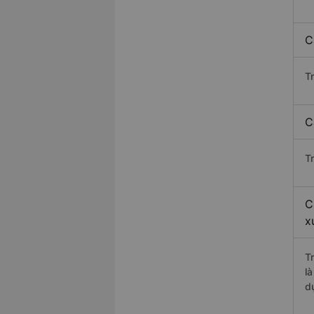
C
T
C
T
C
x
T
l
d