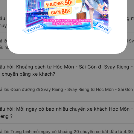
âu hỏi: Từ Hóc Môn - Sài Gòn đi Svay Rieng - Svay Rieng mấ
huyển bằng xe khách?
rả lời: Thời gian di chuyển bằng xe khách từ Hóc Môn - Sài Gòn đi S
ếu mật độ giao thông thuận lợi.
âu hỏi: Khoảng cách từ Hóc Môn - Sài Gòn đi Svay Rieng -
i chuyển bằng xe khách?
rả lời: Đoạn đường đi Svay Rieng - Svay Rieng từ Hóc Môn - Sài Gòn
âu hỏi: Mỗi ngày có bao nhiêu chuyến xe khách Hóc Môn - 
ieng ?
rả lời: Trung bình mỗi ngày có khoảng 20 chuyến xe bắt đầu từ 4:30