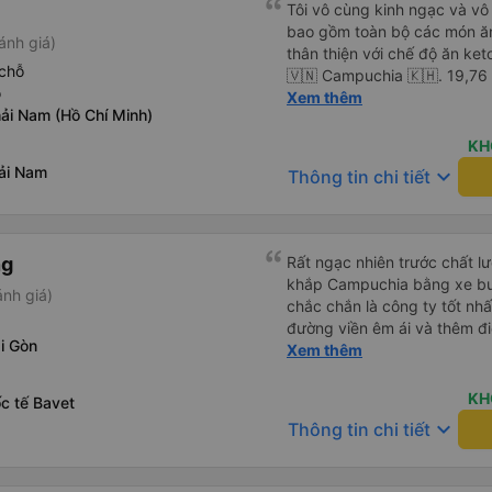
Tôi vô cùng kinh ngạc và vô 
bao gồm toàn bộ các món ăn
ánh giá)
thân thiện với chế độ ăn keto
chỗ
🇻🇳 Campuchia 🇰🇭. 19,76
ỗ
khăn giấy ướt, túi đựng giày,
Xem thêm
ải Nam (Hồ Chí Minh)
để tôi thậm chí không phải 
vội vã, không xếp hàng, kh
KH
cách di chuyển thực sự dễ ch
ải Nam
keyboard_arrow_down
Thông tin chi tiết
chỉ còn một nửa chỗ. Tôi ch
sang xe buýt giường nằm 🚌 
căng thẳng và an toàn. Bữa 
🥩 đậu xanh &amp; trứng chi
ng
Rất ngạc nhiên trước chất lượ
Thêm cà phê đen với đá 🧊 
khắp Campuchia bằng xe buý
ánh giá)
chắc chắn là công ty tốt nhấ
đường viền êm ái và thêm đ
i Gòn
(Bạn có thể không hiểu mọi c
Xem thêm
chiếu và mọi thứ nhưng bạn c
và làm theo nhóm) 10/10
KH
c tế Bavet
keyboard_arrow_down
Thông tin chi tiết