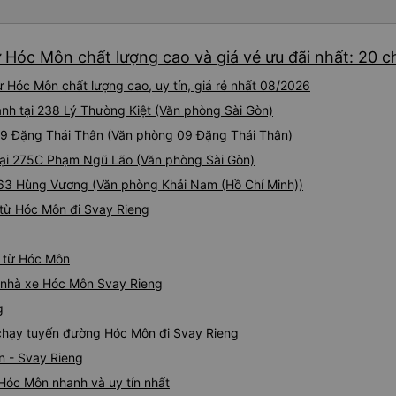
ừ Hóc Môn chất lượng cao và giá vé ưu đãi nhất: 20 
 Hóc Môn chất lượng cao, uy tín, giá rẻ nhất 08/2026
ành tại 238 Lý Thường Kiệt (Văn phòng Sài Gòn)
 09 Đặng Thái Thân (Văn phòng 09 Đặng Thái Thân)
tại 275C Phạm Ngũ Lão (Văn phòng Sài Gòn)
 363 Hùng Vương (Văn phòng Khải Nam (Hồ Chí Minh))
từ Hóc Môn đi Svay Rieng
g từ Hóc Môn
iá nhà xe Hóc Môn Svay Rieng
g
e chạy tuyến đường Hóc Môn đi Svay Rieng
n - Svay Rieng
Hóc Môn nhanh và uy tín nhất