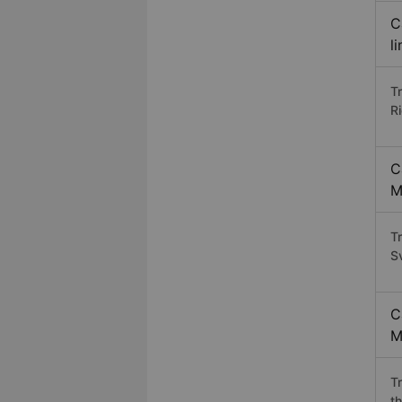
C
l
T
R
C
M
T
S
C
M
T
t