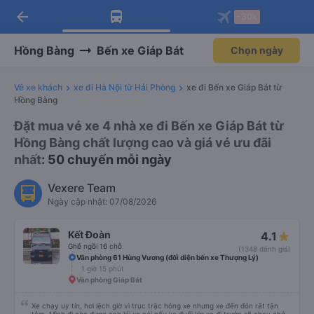
arrow_back
Tải app Vexere ngay!
Tải app Vexere
-30k
Mở app
Mở app
Nhận ưu đãi thành viên độc
-30k/ghế khi đặt vé máy bay qua
quyền
app
Hồng Bàng
Bến xe Giáp Bát
Chọn ngày
Vé xe khách
xe đi Hà Nội từ Hải Phòng
xe đi Bến xe Giáp Bát từ
Hồng Bàng
Đặt mua vé xe 4 nhà xe đi Bến xe Giáp Bát từ
Hồng Bàng chất lượng cao và giá vé ưu đãi
nhất
: 50 chuyến mỗi ngày
Vexere Team
Ngày cập nhật: 07/08/2026
Kết Đoàn
4.1
Ghế ngồi 16 chỗ
(1348 đánh giá)
Văn phòng 61 Hùng Vương (đối diện bến xe Thượng Lý)
1 giờ 15 phút
Văn phòng Giáp Bát
Xe chạy uy tín, hơi lệch giờ vì trục trặc hỏng xe nhưng xe đến đón rất tận