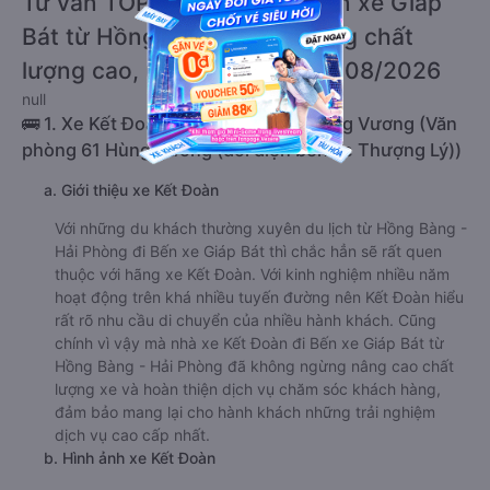
Tư vấn TOP 1 xe khách đi Bến xe Giáp
Bát từ Hồng Bàng - Hải Phòng chất
lượng cao, uy tín, giá rẻ nhất 08/2026
null
🚌 1. Xe Kết Đoàn khởi hành tại 61 Hùng Vương (Văn
phòng 61 Hùng Vương (đối diện bến xe Thượng Lý))
a. Giới thiệu xe Kết Đoàn
Với những du khách thường xuyên du lịch từ Hồng Bàng -
Hải Phòng đi Bến xe Giáp Bát thì chắc hẳn sẽ rất quen
thuộc với hãng xe Kết Đoàn. Với kinh nghiệm nhiều năm
hoạt động trên khá nhiều tuyến đường nên Kết Đoàn hiểu
rất rõ nhu cầu di chuyển của nhiều hành khách. Cũng
chính vì vậy mà nhà xe Kết Đoàn đi Bến xe Giáp Bát từ
Hồng Bàng - Hải Phòng đã không ngừng nâng cao chất
lượng xe và hoàn thiện dịch vụ chăm sóc khách hàng,
đảm bảo mang lại cho hành khách những trải nghiệm
dịch vụ cao cấp nhất.
b. Hình ảnh xe Kết Đoàn