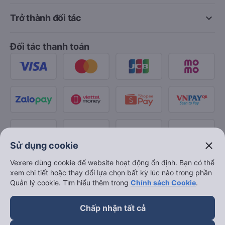
keyboard_arrow_down
Trở thành đối tác
Đối tác thanh toán
close
Sử dụng cookie
Vexere dùng cookie để website hoạt động ổn định. Bạn có thể
xem chi tiết hoặc thay đổi lựa chọn bất kỳ lúc nào trong phần
Quản lý cookie. Tìm hiểu thêm trong
Chính sách Cookie
.
Chấp nhận tất cả