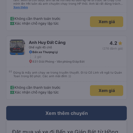
tâm. Mình đi còn được anh lái xe nói nếu ko đuổi kịp xe đi trước sẽ chạy chở
mình lên HN luôn dù anh chuyên chạy trong HP thôi. Anh lái rất đúng trách
nhiệm của công ty là đặt khách lên hàng đầu. Sẽ ủng hộ xe dài dài. P/s: xe
Xem thêm
ko có mùi, đi rất mượt, ko bị say
Không cần thanh toán trước
Xem giá
Xác nhận chỗ ngay lập tức
Anh Huy Đất Cảng
4.2
Ghế ngồi 45 chỗ
(276 đánh giá)
Bến xe Thượng Lý
2 giờ
831 Giải Phóng - Văn phòng Giáp Bát
Đúng là mấy anh chạy xe trong truyền thuyết. Đi từ Cổ Linh về ngã tư Quán
Toan trong 60 phút. Các anh mãi đỉnh :))
Không cần thanh toán trước
Xem giá
Xác nhận chỗ ngay lập tức
Xem thêm chuyến
Đặt mua vé xe đi Bến xe Giáp Bát từ Hồng