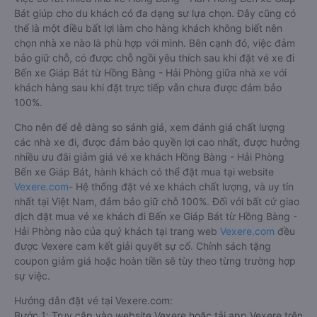
Bát giúp cho du khách có đa dạng sự lựa chọn. Đây cũng có
thể là một điều bất lợi làm cho hàng khách không biết nên
chọn nhà xe nào là phù hợp với mình. Bên cạnh đó, việc đảm
bảo giữ chỗ, có được chỗ ngồi yêu thích sau khi đặt vé xe đi
Bến xe Giáp Bát từ Hồng Bàng - Hải Phòng giữa nhà xe với
khách hàng sau khi đặt trực tiếp vẫn chưa được đảm bảo
100%.
Cho nên để dễ dàng so sánh giá, xem đánh giá chất lượng
các nhà xe đi, được đảm bảo quyền lợi cao nhất, được hưởng
nhiều ưu đãi giảm giá vé xe khách Hồng Bàng - Hải Phòng
Bến xe Giáp Bát, hành khách có thể đặt mua tại website
Vexere.com
- Hệ thống đặt vé xe khách chất lượng, và uy tín
nhất tại Việt Nam, đảm bảo giữ chỗ 100%. Đối với bất cứ giao
dịch đặt mua vé xe khách đi Bến xe Giáp Bát từ Hồng Bàng -
Hải Phòng nào của quý khách tại trang web
Vexere.com
đều
được Vexere cam kết giải quyết sự cố. Chính sách tặng
coupon giảm giá hoặc hoàn tiền sẽ tùy theo từng trường hợp
sự việc.
Hướng dẫn đặt vé tại Vexere.com:
Bước 1: Truy cập vào website Vexere hoặc tải app Vexere trên