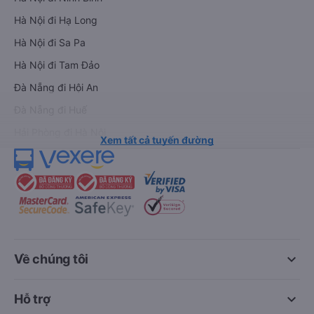
Hà Nội đi Hạ Long
Hà Nội đi Sa Pa
Hà Nội đi Tam Đảo
Đà Nẵng đi Hội An
Đà Nẵng đi Huế
Hải Phòng đi Hà Nội
Xem tất cả tuyến đường
keyboard_arrow_down
Về chúng tôi
keyboard_arrow_down
Hỗ trợ