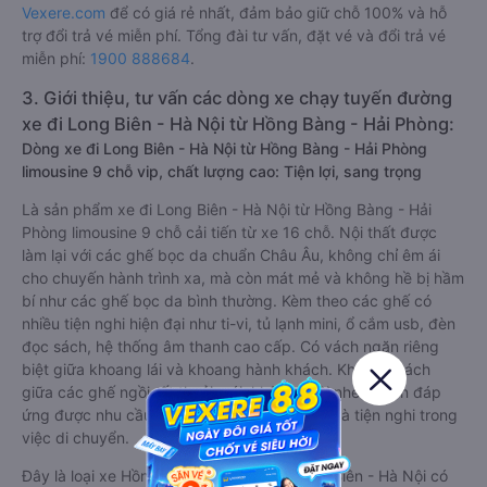
Vexere.com
để có giá rẻ nhất, đảm bảo giữ chỗ 100% và hỗ
trợ đổi trả vé miễn phí. Tổng đài tư vấn, đặt vé và đổi trả vé
miễn phí:
1900 888684
.
3. Giới thiệu, tư vấn các dòng xe chạy tuyến đường
xe đi Long Biên - Hà Nội từ Hồng Bàng - Hải Phòng:
Dòng xe đi Long Biên - Hà Nội từ Hồng Bàng - Hải Phòng
limousine 9 chỗ vip, chất lượng cao: Tiện lợi, sang trọng
Là sản phẩm xe đi Long Biên - Hà Nội từ Hồng Bàng - Hải
Phòng limousine 9 chỗ cải tiến từ xe 16 chỗ. Nội thất được
làm lại với các ghế bọc da chuẩn Châu Âu, không chỉ êm ái
cho chuyến hành trình xa, mà còn mát mẻ và không hề bị hầm
bí như các ghế bọc da bình thường. Kèm theo các ghế có
nhiều tiện nghi hiện đại như ti-vi, tủ lạnh mini, ổ cắm usb, đèn
đọc sách, hệ thống âm thanh cao cấp. Có vách ngăn riêng
biệt giữa khoang lái và khoang hành khách. Khoảng cách
giữa các ghế ngồi rất thoải mái, không nhồi nhét. Luôn đáp
ứng được nhu cầu về sang trọng, thoải mái và tiện nghi trong
việc di chuyển.
Đây là loại xe Hồng Bàng - Hải Phòng Long Biên - Hà Nội có