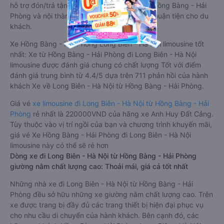
hỗ trợ đón/trả tận nơi miễn phí tại nội thành Hồng Bàng - Hải
Phòng và nội thành Long Biên - Hà Nội, rất thuận tiện cho du
khách.
Xe Hồng Bàng - Hải Phòng Long Biên - Hà Nội limousine tốt
nhất: Xe từ Hồng Bàng - Hải Phòng đi Long Biên - Hà Nội
limousine được đánh giá chung có chất lượng Tốt với điểm
đánh giá trung bình từ 4.4/5 dựa trên 711 phản hồi của hành
khách Xe về Long Biên - Hà Nội từ Hồng Bàng - Hải Phòng.
Giá vé
xe limousine đi Long Biên - Hà Nội từ Hồng Bàng - Hải
Phòng
rẻ nhất là 220000VND của hãng xe Anh Huy Đất Cảng.
Tùy thuộc vào vị trí ngồi của bạn và chương trình khuyến mãi,
giá vé Xe Hồng Bàng - Hải Phòng đi Long Biên - Hà Nội
limousine này có thể sẽ rẻ hơn
Dòng xe đi Long Biên - Hà Nội từ Hồng Bàng - Hải Phòng
giường nằm chất lượng cao: Thoải mái, giá cả tốt nhất
Những nhà xe đi Long Biên - Hà Nội từ Hồng Bàng - Hải
Phòng đều sở hữu những xe giường nằm chất lượng cao. Trên
xe được trang bị đầy đủ các trang thiết bị hiện đại phục vụ
cho nhu cầu di chuyển của hành khách. Bên cạnh đó, các