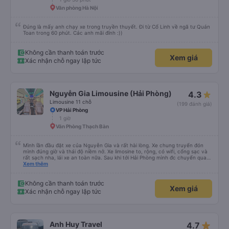
Văn phòng Hà Nội
Đúng là mấy anh chạy xe trong truyền thuyết. Đi từ Cổ Linh về ngã tư Quán
Toan trong 60 phút. Các anh mãi đỉnh :))
Không cần thanh toán trước
Xem giá
Xác nhận chỗ ngay lập tức
Nguyễn Gia Limousine (Hải Phòng)
4.3
Limousine 11 chỗ
(199 đánh giá)
VP Hải Phòng
1 giờ
Văn Phòng Thạch Bàn
Mình lần đầu đặt xe của Nguyễn Gia và rất hài lòng. Xe chung truyển đón
mình đúng giờ và thái độ niềm nở. Xe limosine to, rộng, có wifi, cổng sạc và
rất sạch nha, lái xe an toàn nữa. Sau khi tới Hải Phòng mình đc chuyển qua
xe trung chuyển ( vf6) sạch sẽ, thoải mái bạn lái xe rất nice. 1 trải nghiệm
Xem thêm
tuyệt vời! Cảm ơn nhiều
Không cần thanh toán trước
Xem giá
Xác nhận chỗ ngay lập tức
star_rate
Anh Huy Travel
4.7