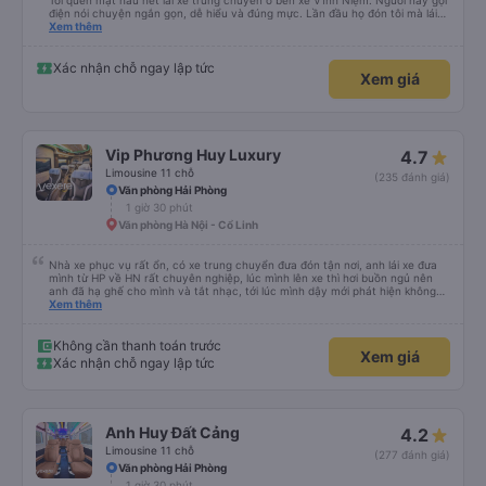
Tôi quen mặt hầu hết lái xe trung chuyển ở bến xe Vĩnh Niệm. Người này gọi
điện nói chuyện ngắn gọn, dễ hiểu và đúng mực. Lần đầu họ đón tôi mà lái
xe chạy thẳng vào cửa đón tôi, băng qua quãng đường ngập nước dài gần
Xem thêm
100m. Các lái xe trước chỉ đón ngoài mặt đường Nguyễn Văn Linh chứ không
chạy thẳng vào ngõ như lái xe này. Lái xe này còn tận tình giúp tôi gửi về
nhà chiếc chìa khoá xe mà tôi để quên trong túi và mang theo bên người. Tôi
Xác nhận chỗ ngay lập tức
Xem giá
thực sự rất ấn tượng với người lái xe này, cũng như cách đào tạo nhân viên
của Quý công ty. Đề nghị Quý công ty tuyên dương lái xe này (số điện thoại
của lái xe là : 0963567429)
Vip Phương Huy Luxury
4.7
Limousine 11 chỗ
(235 đánh giá)
Văn phòng Hải Phòng
1 giờ 30 phút
Văn phòng Hà Nội - Cổ Linh
Nhà xe phục vụ rất ổn, có xe trung chuyển đưa đón tận nơi, anh lái xe đưa
mình từ HP về HN rất chuyên nghiệp, lúc mình lên xe thì hơi buồn ngủ nên
anh đã hạ ghế cho mình và tắt nhạc, tới lúc mình dậy mới phát hiện không
thấy điện thoại thì anh đã ngay lập tức gọi xe trung chuyển để tìm điện thoại
Xem thêm
hộ mình và mình nhận được điện thoại ngay trong ngày hôm đó. Cảm ơn anh
và nhà xe rất nhiều. 1000 sao ạ.
Không cần thanh toán trước
Xem giá
Xác nhận chỗ ngay lập tức
Anh Huy Đất Cảng
4.2
Limousine 11 chỗ
(277 đánh giá)
Văn phòng Hải Phòng
1 giờ 30 phút