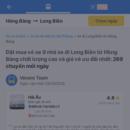
arrow_back
Tải app Vexere ngay!
Tải app Vexere
-30k
Mở app
Mở app
Nhận ưu đãi thành viên độc
-30k/ghế khi đặt vé máy bay qua
quyền
app
Hồng Bàng
Long Biên
Chọn ngày
Vé xe khách
xe đi Hà Nội từ Hải Phòng
xe đi Long Biên từ Hồng
Bàng
Đặt mua vé xe 9 nhà xe đi Long Biên từ Hồng
Bàng chất lượng cao và giá vé ưu đãi nhất
: 269
chuyến mỗi ngày
Vexere Team
Ngày cập nhật: 08/08/2026
Hải Âu
4.8
Ghế ngồi 16 chỗ
(8050 đánh giá)
BẾN XE THƯỢNG LÝ
1 giờ 40 phút
BẾN XE GIA LÂM
Lái xe đến đón tôi tại số 736 Nguyễn Văn Linh là 1 người tôi mới gặp lần đầu.