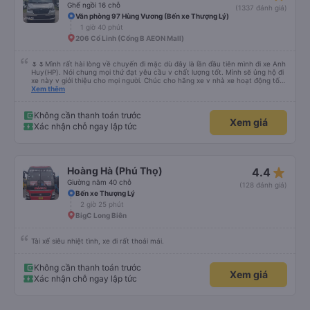
Ghế ngồi 16 chỗ
(1337 đánh giá)
Văn phòng 97 Hùng Vương (Bến xe Thượng Lý)
1 giờ 40 phút
206 Cổ Linh (Cổng B AEON Mall)
🌷🌷Mình rất hài lòng về chuyến đi mặc dù đây là lần đầu tiên mình đi xe Anh
Huy(HP). Nói chung mọi thứ đạt yêu cầu v chất lượng tốt. Mình sẽ ủng hộ đi
xe này v giới thiệu cho mọi người. Chúc cho hãng xe v nhà xe hoạt động tốt
và phát triển hơn nữa. Mọi người ủng hộ đi nhiều cho hãng xe Anh Huy và
Xem thêm
chúc Cty phát triển vững mạnh. Cảm ơn về những chuyến đi an toàn và vui
vẻ👌👌🥰🥰❤️❤️💖💖💕💕💐💐💐💐💐💐
Không cần thanh toán trước
Xem giá
Xác nhận chỗ ngay lập tức
star_rate
Hoàng Hà (Phú Thọ)
4.4
Giường nằm 40 chỗ
(128 đánh giá)
Bến xe Thượng Lý
2 giờ 25 phút
BigC Long Biên
Tài xế siêu nhiệt tình, xe đi rất thoải mái.
Không cần thanh toán trước
Xem giá
Xác nhận chỗ ngay lập tức