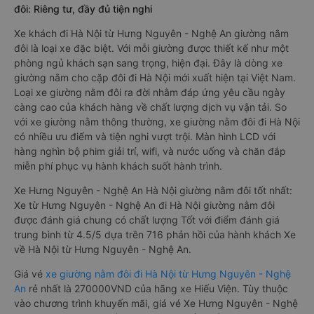
đôi: Riêng tư, đầy đủ tiện nghi
Xe khách đi Hà Nội từ Hưng Nguyên - Nghệ An giường nằm
đôi là loại xe đặc biệt. Với mỗi giường được thiết kế như một
phòng ngủ khách sạn sang trọng, hiện đại. Đây là dòng xe
giường nằm cho cặp đôi đi Hà Nội mới xuất hiện tại Việt Nam.
Loại xe giường nằm đôi ra đời nhằm đáp ứng yêu cầu ngày
càng cao của khách hàng về chất lượng dịch vụ vận tải. So
với xe giường nằm thông thường, xe giường nằm đôi đi Hà Nội
có nhiều ưu điểm và tiện nghi vượt trội. Màn hình LCD với
hàng nghìn bộ phim giải trí, wifi, và nước uống và chăn đắp
miễn phí phục vụ hành khách suốt hành trình.
Xe Hưng Nguyên - Nghệ An Hà Nội giường nằm đôi tốt nhất:
Xe từ Hưng Nguyên - Nghệ An đi Hà Nội giường nằm đôi
được đánh giá chung có chất lượng Tốt với điểm đánh giá
trung bình từ 4.5/5 dựa trên 716 phản hồi của hành khách Xe
về Hà Nội từ Hưng Nguyên - Nghệ An.
Giá vé
xe giường nằm đôi đi Hà Nội từ Hưng Nguyên - Nghệ
An
rẻ nhất là 270000VND của hãng xe Hiếu Viện. Tùy thuộc
vào chương trình khuyến mãi, giá vé Xe Hưng Nguyên - Nghệ