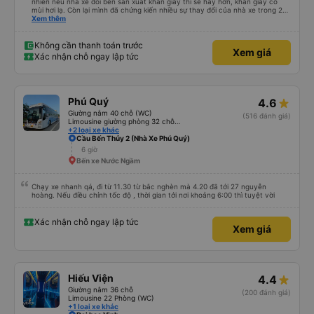
nhiên nếu nhà xe đổi bên sản xuất khăn giấy thì sẽ hay hơn, khăn giấy có
mùi hơi lạ. Còn lại mình đã chứng kiến nhiều sự thay đổi của nhà xe trong 2
tháng vừa rồi: tài xế và phụ xe ngày càng thân thiện, quy trình phục vụ rõ
Xem thêm
ràng và phục vụ nhanh chóng, đã giải quyết điểm nghẽn trung chuyển ở Hà
Nội khi đã phân vùng từng xe
Không cần thanh toán trước
Xem giá
Xác nhận chỗ ngay lập tức
Phú Quý
4.6
Giường nằm 40 chỗ (WC)
(516 đánh giá)
Limousine giường phòng 32 chỗ (WC)
+2 loại xe khác
Cầu Bến Thủy 2 (Nhà Xe Phú Quý)
6 giờ
Bến xe Nước Ngầm
Chạy xe nhanh qá, đi từ 11.30 từ bắc nghèn mà 4.20 đã tới 27 nguyễn
hoàng. Nếu điều chỉnh tốc độ , thời gian tới nơi khoảng 6:00 thì tuyệt vời
Xác nhận chỗ ngay lập tức
Xem giá
Hiếu Viện
4.4
Giường nằm 36 chỗ
(200 đánh giá)
Limousine 22 Phòng (WC)
+1 loại xe khác