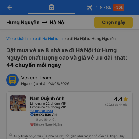
arrow_back
Tải app Vexere ngay!
Tải app Vexere
1.878
k
-30k
Mở app
Mở app
Nhận ưu đãi thành viên độc
-30k/ghế khi đặt vé máy bay qua
quyền
app
Hưng Nguyên
Hà Nội
Chọn ngày
Vé xe khách
xe đi Hà Nội từ
xe đi Hà Nội từ Hưng Nguyên
Đặt mua vé xe 8 nhà xe đi Hà Nội từ Hưng
Nguyên chất lượng cao và giá vé ưu đãi nhất
:
44 chuyến mỗi ngày
Vexere Team
Ngày cập nhật: 08/08/2026
Nam Quỳnh Anh
4.4
Limousine 22 phòng VIP
(2223 đánh giá)
Limousine 24 phòng VIP
+3 loại xe khác
Bến Xe Bắc Vinh
5 giờ 55 phút
Bến xe Nước Ngầm
Quy trình phục vụ của nhà xe rất tốt, gần như rất ít chỗ cần cải thiện. Tuy