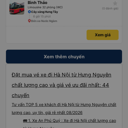
star_rate
Bình Thảo
Limousine 32 phòng (WC)
(0 đánh giá)
Cây xăng Hưng Tây
6 giờ 15 phút
Bến xe Nước Ngầm
Xem giá
Xem thêm chuyến
Đặt mua vé xe đi Hà Nội từ Hưng Nguyên
chất lượng cao và giá vé ưu đãi nhất: 44
chuyến
Tư vấn TOP 5 xe khách đi Hà Nội từ Hưng Nguyên chất
lượng cao, uy tín, giá rẻ nhất 08/2026
🚌 1. Xe An Phú Quý : Xe đi Hà Nội chất lượng cao