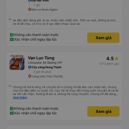
Đại học Vinh
7 giờ
Bến xe Nước Ngầm
xe đến đón đúng giờ, lơ xe, nhân viên nhiệt tình. Trên xe mát, không bị mùi,
xe đi dễ chịu, có nvs và ổ sạc điện thoại. Quá ok
Không cần thanh toán trước
Xem giá
Xác nhận chỗ ngay lập tức
Vạn Lục Tùng
4.5
Limousine 34 Giường VIP
(573 đánh giá)
Cây xăng Hưng Thịnh
4 giờ 45 phút
Công viên Trần Thủ Độ
Chúng tôi hơi lo lắng về chuyến đi vì chúng tôi đã đọc các nhận xét, nhưng
mọi thứ đều diễn ra tuyệt vời. Các tài xế thay đổi trong suốt chuyến đi và lái
xe rất cẩn thận. Đường đi êm ả, không hề rung chuyển. Chúng tôi đã dừng
đủ số lần để đi vệ sinh và dừng lại để ăn tối. Nhìn chung, ghế ngồi có thể hơi
Xem thêm
ngắn đối với những người cao trên 180 cm nhưng đó không phải là vấn đề
lớn. Chúng tôi rất thích chuyến đi.
Không cần thanh toán trước
Xem giá
Xác nhận chỗ ngay lập tức