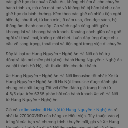
các ghế bọc da chuẩn Châu Âu, không chỉ êm ái cho chuyến
hành trình xa, mà còn mát mẻ và không hề bị hầm bí như các
ghế bọc da bình thường. Kèm theo các ghế có nhiều tiện nghi
hiện đại như ti-vi, tủ lạnh mini, ổ cắm usb, đèn đọc sách, hệ
thống âm thanh cao cấp. Có vách ngăn riêng biệt giữa
khoang lái và khoang hành khách. Khoảng cách giữa các ghế
ngồi rất thoải mái, không nhồi nhét. Luôn đáp ứng được nhu
cầu về sang trọng, thoải mái và tiện nghi trong việc di chuyển.
Đây là loại xe Hưng Nguyên - Nghệ An Hà Nội có hỗ trợ
đón/trả tận nơi miễn phí tại nội thành Hưng Nguyên - Nghệ An
và nội thành Hà Nội, rất thuận tiện cho du khách.
Xe Hưng Nguyên - Nghệ An Hà Nội limousine tốt nhất: Xe từ
Hưng Nguyên - Nghệ An đi Hà Nội limousine được đánh giá
chung có chất lượng Tốt với điểm đánh giá trung bình từ
4.6/5 dựa trên 6355 phản hồi của hành khách Xe về Hà Nội
từ Hưng Nguyên - Nghệ An.
Giá vé
xe limousine đi Hà Nội từ Hưng Nguyên - Nghệ An
rẻ
nhất là 270000VND của hãng xe Hiếu Viện. Tùy thuộc vào vị
trí ngồi của bạn và chương trình khuyến mãi, giá vé Xe Hưng
Nguyên - Nghệ An đi Hà Nội limousine này có thể sẽ rẻ hơn