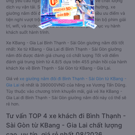
ứng yêu cầu ngày càng cao của khách hàng về chất lượng
dịch vụ vận tải. So với xe giường nằm thông thường, xe
giường nằm đôi đi Bình Thạnh - Sài Gòn có nhiều ưu điểm và
tiện nghi vượt trội. Màn hình LCD với hàng nghìn bộ phim giải
trí, wifi, và nước uống và chăn đắp miễn phí phục vụ hành
khách suốt hành trình.
Xe KBang - Gia Lai Bình Thạnh - Sài Gòn giường nằm đôi tốt
nhất: Xe từ KBang - Gia Lai đi Bình Thạnh - Sài Gòn giường
nằm đôi được đánh giá chung có chất lượng Tốt với điểm
đánh giá trung bình từ 4.8/5 dựa trên 455 phản hồi của hành
khách Xe về Bình Thạnh - Sài Gòn từ KBang - Gia Lai.
Giá vé
xe giường nằm đôi đi Bình Thạnh - Sài Gòn từ KBang -
Gia Lai
rẻ nhất là 390000VND của hãng xe Vương Tấn Dũng.
Tùy thuộc vào chương trình khuyến mãi, giá vé Xe KBang -
Gia Lai đi Bình Thạnh - Sài Gòn giường nằm đôi này có thể sẽ
rẻ hơn.
Tư vấn TOP 4 xe khách đi Bình Thạnh -
Sài Gòn từ KBang - Gia Lai chất lượng
cao, uy tín, giá rẻ nhất 08/2026