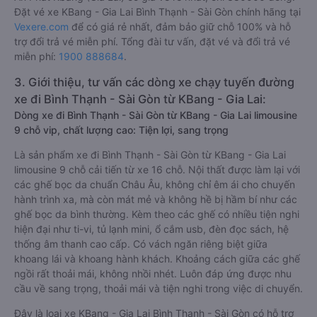
Đặt vé xe KBang - Gia Lai Bình Thạnh - Sài Gòn chính hãng tại
Vexere.com
để có giá rẻ nhất, đảm bảo giữ chỗ 100% và hỗ
trợ đổi trả vé miễn phí. Tổng đài tư vấn, đặt vé và đổi trả vé
miễn phí:
1900 888684
.
3. Giới thiệu, tư vấn các dòng xe chạy tuyến đường
xe đi Bình Thạnh - Sài Gòn từ KBang - Gia Lai:
Dòng xe đi Bình Thạnh - Sài Gòn từ KBang - Gia Lai limousine
9 chỗ vip, chất lượng cao: Tiện lợi, sang trọng
Là sản phẩm xe đi Bình Thạnh - Sài Gòn từ KBang - Gia Lai
limousine 9 chỗ cải tiến từ xe 16 chỗ. Nội thất được làm lại với
các ghế bọc da chuẩn Châu Âu, không chỉ êm ái cho chuyến
hành trình xa, mà còn mát mẻ và không hề bị hầm bí như các
ghế bọc da bình thường. Kèm theo các ghế có nhiều tiện nghi
hiện đại như ti-vi, tủ lạnh mini, ổ cắm usb, đèn đọc sách, hệ
thống âm thanh cao cấp. Có vách ngăn riêng biệt giữa
khoang lái và khoang hành khách. Khoảng cách giữa các ghế
ngồi rất thoải mái, không nhồi nhét. Luôn đáp ứng được nhu
cầu về sang trọng, thoải mái và tiện nghi trong việc di chuyển.
Đây là loại xe KBang - Gia Lai Bình Thạnh - Sài Gòn có hỗ trợ