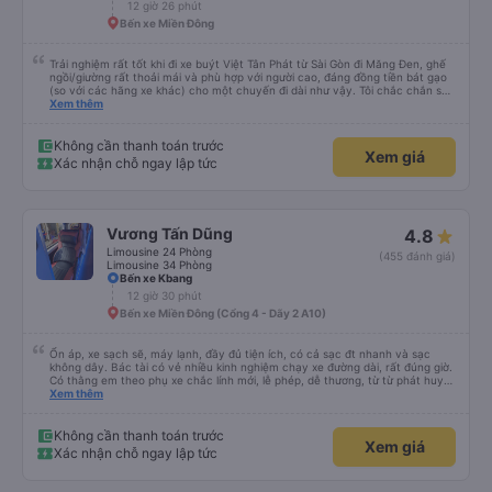
12 giờ 26 phút
Bến xe Miền Đông
Trải nghiệm rất tốt khi đi xe buýt Việt Tân Phát từ Sài Gòn đi Măng Đen, ghế
ngồi/giường rất thoải mái và phù hợp với người cao, đáng đồng tiền bát gạo
(so với các hãng xe khác) cho một chuyến đi dài như vậy. Tôi chắc chắn sẽ
sử dụng lại sau.
Xem thêm
Không cần thanh toán trước
Xem giá
Xác nhận chỗ ngay lập tức
Vương Tấn Dũng
4.8
Limousine 24 Phòng
(455 đánh giá)
Limousine 34 Phòng
Bến xe Kbang
12 giờ 30 phút
Bến xe Miền Đông (Cổng 4 - Dãy 2 A10)
Ổn áp, xe sạch sẽ, máy lạnh, đầy đủ tiện ích, có cả sạc đt nhanh và sạc
không dây. Bác tài có vẻ nhiều kinh nghiệm chạy xe đường dài, rất đúng giờ.
Có thằng em theo phụ xe chắc lính mới, lễ phép, dễ thương, từ từ phát huy
nhé em trai. 😊
Xem thêm
Không cần thanh toán trước
Xem giá
Xác nhận chỗ ngay lập tức