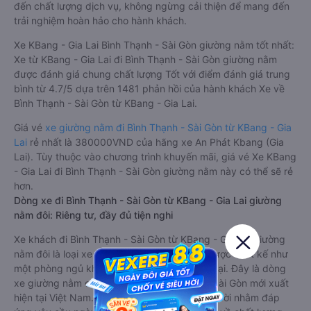
đến chất lượng dịch vụ, không ngừng cải thiện để mang đến
trải nghiệm hoàn hảo cho hành khách.
Xe KBang - Gia Lai Bình Thạnh - Sài Gòn giường nằm tốt nhất:
Xe từ KBang - Gia Lai đi Bình Thạnh - Sài Gòn giường nằm
được đánh giá chung chất lượng Tốt với điểm đánh giá trung
bình từ 4.7/5 dựa trên 1481 phản hồi của hành khách Xe về
Bình Thạnh - Sài Gòn từ KBang - Gia Lai.
Giá vé
xe giường nằm đi Bình Thạnh - Sài Gòn từ KBang - Gia
Lai
rẻ nhất là 380000VND của hãng xe An Phát Kbang (Gia
Lai). Tùy thuộc vào chương trình khuyến mãi, giá vé Xe KBang
- Gia Lai đi Bình Thạnh - Sài Gòn giường nằm này có thể sẽ rẻ
hơn.
Dòng xe đi Bình Thạnh - Sài Gòn từ KBang - Gia Lai giường
nằm đôi: Riêng tư, đầy đủ tiện nghi
Xe khách đi Bình Thạnh - Sài Gòn từ KBang - Gia Lai giường
nằm đôi là loại xe đặc biệt. Với mỗi giường được thiết kế như
một phòng ngủ khách sạn sang trọng, hiện đại. Đây là dòng
xe giường nằm cho cặp đôi đi Bình Thạnh - Sài Gòn mới xuất
hiện tại Việt Nam. Loại xe giường nằm đôi ra đời nhằm đáp