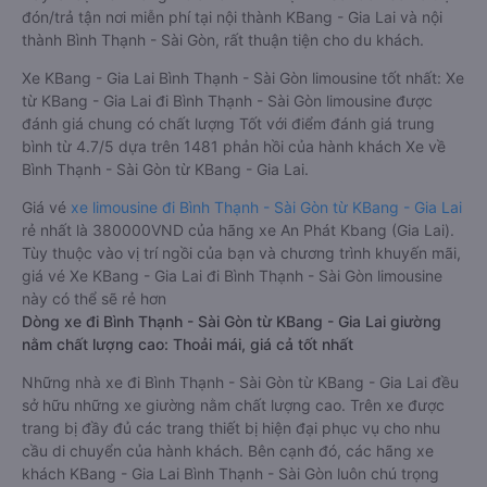
đón/trả tận nơi miễn phí tại nội thành KBang - Gia Lai và nội
thành Bình Thạnh - Sài Gòn, rất thuận tiện cho du khách.
Xe KBang - Gia Lai Bình Thạnh - Sài Gòn limousine tốt nhất: Xe
từ KBang - Gia Lai đi Bình Thạnh - Sài Gòn limousine được
đánh giá chung có chất lượng Tốt với điểm đánh giá trung
bình từ 4.7/5 dựa trên 1481 phản hồi của hành khách Xe về
Bình Thạnh - Sài Gòn từ KBang - Gia Lai.
Giá vé
xe limousine đi Bình Thạnh - Sài Gòn từ KBang - Gia Lai
rẻ nhất là 380000VND của hãng xe An Phát Kbang (Gia Lai).
Tùy thuộc vào vị trí ngồi của bạn và chương trình khuyến mãi,
giá vé Xe KBang - Gia Lai đi Bình Thạnh - Sài Gòn limousine
này có thể sẽ rẻ hơn
Dòng xe đi Bình Thạnh - Sài Gòn từ KBang - Gia Lai giường
nằm chất lượng cao: Thoải mái, giá cả tốt nhất
Những nhà xe đi Bình Thạnh - Sài Gòn từ KBang - Gia Lai đều
sở hữu những xe giường nằm chất lượng cao. Trên xe được
trang bị đầy đủ các trang thiết bị hiện đại phục vụ cho nhu
cầu di chuyển của hành khách. Bên cạnh đó, các hãng xe
khách KBang - Gia Lai Bình Thạnh - Sài Gòn luôn chú trọng