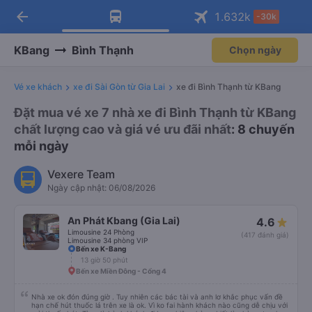
arrow_back
Tải app Vexere ngay!
Tải app Vexere
1.632
k
-30k
Mở app
Mở app
Nhận ưu đãi thành viên độc
-30k/ghế khi đặt vé máy bay qua
quyền
app
KBang
Bình Thạnh
Chọn ngày
Vé xe khách
xe đi Sài Gòn từ Gia Lai
xe đi Bình Thạnh từ KBang
Đặt mua vé xe 7 nhà xe đi Bình Thạnh từ KBang
chất lượng cao và giá vé ưu đãi nhất
: 8 chuyến
mỗi ngày
Vexere Team
Ngày cập nhật: 06/08/2026
An Phát Kbang (Gia Lai)
4.6
Limousine 24 Phòng
(417 đánh giá)
Limousine 34 phòng VIP
Bến xe K-Bang
13 giờ 50 phút
Bến xe Miền Đông - Cổng 4
Nhà xe ok đón đúng giờ . Tuy nhiên các bác tài và anh lơ khắc phục vấn đề
hạn chế hút thuốc lá trên xe là ok. Vì ko fai hành khách nào cũng dễ chịu với