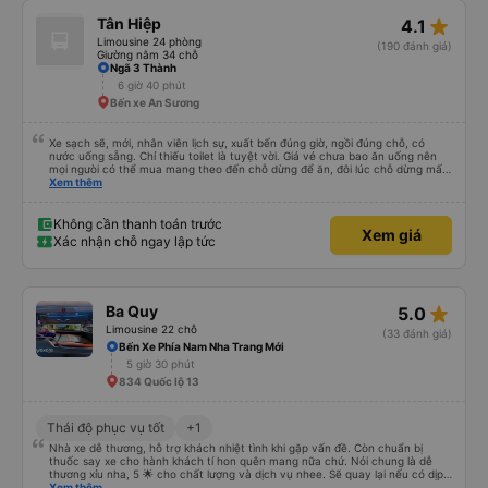
star_rate
Tân Hiệp
4.1
Limousine 24 phòng
(190 đánh giá)
Giường nằm 34 chỗ
Ngã 3 Thành
6 giờ 40 phút
Bến xe An Sương
Xe sạch sẽ, mới, nhân viên lịch sự, xuất bến đúng giờ, ngồi đúng chỗ, có
nước uống sẵng. Chỉ thiếu toilet là tuyệt vời. Giá vé chưa bao ăn uống nên
mọi ngưòi có thể mua mang theo đến chỗ dừng để ăn, đôi lúc chỗ dừng mấy
món bạn ko thích hoặc giá cả hơi cao! Còn lại nhà xe rất ok, nên đi.
Xem thêm
Không cần thanh toán trước
Xem giá
Xác nhận chỗ ngay lập tức
star_rate
Ba Quy
5.0
Limousine 22 chỗ
(33 đánh giá)
Bến Xe Phía Nam Nha Trang Mới
5 giờ 30 phút
834 Quốc lộ 13
Thái độ phục vụ tốt
+1
Nhà xe dễ thương, hỗ trợ khách nhiệt tình khi gặp vấn đề. Còn chuẩn bị
thuốc say xe cho hành khách tí hon quên mang nữa chứ. Nói chung là dễ
thương xỉu nha, 5 🌟 cho chất lượng và dịch vụ nhee. Sẽ quay lại nếu có dịp
cần 💕
Xem thêm