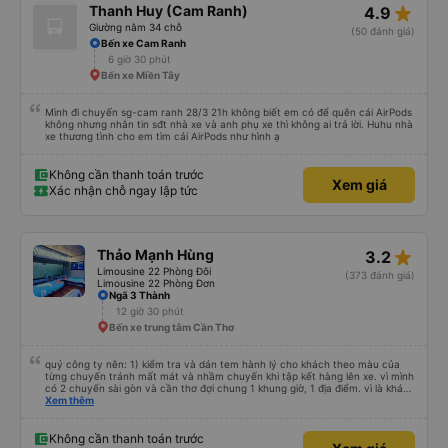
star_rate
Thanh Huy (Cam Ranh)
4.9
Giường nằm 34 chỗ
(50 đánh giá)
Bến xe Cam Ranh
6 giờ 30 phút
Bến xe Miền Tây
Mình đi chuyến sg-cam ranh 28/3 21h không biết em có để quên cái AirPods
không nhưng nhắn tin sđt nhà xe và anh phụ xe thì không ai trả lời. Huhu nhà
xe thương tình cho em tìm cái AirPods như hình ạ
Không cần thanh toán trước
Xem giá
Xác nhận chỗ ngay lập tức
star_rate
Thảo Mạnh Hùng
3.2
Limousine 22 Phòng Đôi
(373 đánh giá)
Limousine 22 Phòng Đơn
Ngã 3 Thành
12 giờ 30 phút
Bến xe trung tâm Cần Thơ
quý công ty nên: 1) kiểm tra và dán tem hành lý cho khách theo màu của
từng chuyến tránh mất mát và nhầm chuyến khi tập kết hàng lên xe. vì mình
có 2 chuyến sài gòn và cần thơ đợi chung 1 khung giờ, 1 địa điểm. vì là khách
thân thiết của quý công ty nên rất hài lòng và tin tưởng. tuy nhiên rất mong
Xem thêm
muốn đội ngũ nhân viên anh chị em nhà xe cùng nhau cải thiện ngày một
phát triển. 2) đồng nhất về cách giao tiếp và CSKH nhẹ nhàng, chu đáo nữa
thì chắc chắn quy công ty là nhà xe được yêu thích và lựa chọn số 1 quy
Không cần thanh toán trước