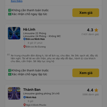
cả bàn chải đánh răng. Có 2 ông bà cụ lên xe còn được nv dẫn tới tận nơi để
Xem thêm
hỗ trợ, nói chung là chu đáo ah.
Không cần thanh toán trước
Xem giá
Xác nhận chỗ ngay lập tức
star_rate
Hà Linh
4.3
Limousine 22 Phòng
(1431 đánh giá)
Limousine 24 Phòng - Không WC
Bến xe Ninh Hoà
8 giờ 31 phút
Bến xe An Sương
Xe trung chuyển đón đúng h, tài xế lịch sự, chu đáo. Xe 34c sạch sẽ, đầy đủ
tiện nghi. Tài xế lái xe cẩn thận, phụ xe sắp xếp đồ đạc, hành lý của khách
chu đáo, cẩn thận. Sẽ tiếp tục ủng hộ
Không cần thanh toán trước
Xem giá
Xác nhận chỗ ngay lập tức
star_rate
Thành Ban
4.4
Limousine giường phòng 24 chỗ
(698 đánh giá)
Ninh Hoà
9 giờ
Ngã 4 Bình Phước