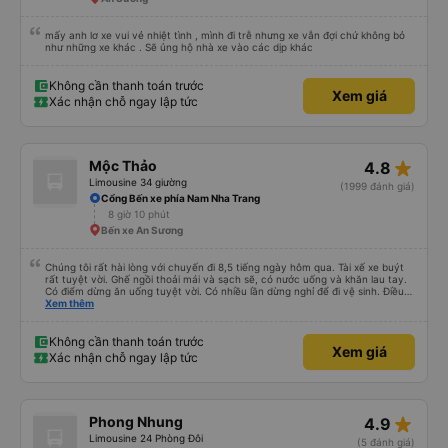
mấy anh lơ xe vui vẻ nhiệt tình , mình đi trễ nhưng xe vẫn đợi chứ không bỏ
như những xe khác . Sẽ ủng hộ nhà xe vào các dịp khác
Không cần thanh toán trước
Xem giá
Xác nhận chỗ ngay lập tức
star_rate
Mộc Thảo
4.8
Limousine 34 giường
(1999 đánh giá)
Cổng Bến xe phía Nam Nha Trang
8 giờ 10 phút
Bến xe An Sương
Chúng tôi rất hài lòng với chuyến đi 8,5 tiếng ngày hôm qua. Tài xế xe buýt
rất tuyệt vời. Ghế ngồi thoải mái và sạch sẽ, có nước uống và khăn lau tay.
Có điểm dừng ăn uống tuyệt vời. Có nhiều lần dừng nghỉ để đi vệ sinh. Điều
duy nhất tôi muốn đề xuất để cải thiện là cho phép thanh toán bằng thẻ
Xem thêm
nước ngoài khi đặt vé trên ứng dụng.
Không cần thanh toán trước
Xem giá
Xác nhận chỗ ngay lập tức
star_rate
Phong Nhung
4.9
Limousine 24 Phòng Đôi
(5 đánh giá)