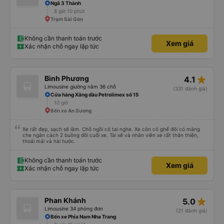
Ngã 3 Thành
8 giờ 10 phút
Trạm Sài Gòn
Không cần thanh toán trước
Xem giá
Xác nhận chỗ ngay lập tức
star_rate
Bình Phương
4.1
Limousine giường nằm 36 chỗ
(331 đánh giá)
Cửa hàng Xăng dầu Petrolimex số 15
10 giờ
Bến xe An Sương
Xe rất đẹp, sạch sẽ lắm. Chỗ ngồi có tai nghe. Xe còn có ghế đôi có màng
che ngăn cách 2 buồng đôi cuối xe. Tài xế và nhân viên xe rất thân thiện,
thoải mái và hài hước.
Không cần thanh toán trước
Xem giá
Xác nhận chỗ ngay lập tức
star_rate
Phan Khánh
5.0
Limousine 34 phòng đơn
(21 đánh giá)
Bến xe Phía Nam Nha Trang