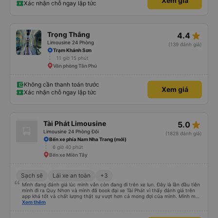
Xem giá
nhơn. rất cảm ơn quý anh chị em cty cũng như chị Thảo đã lắng nghe và
Xác nhận chỗ ngay lập tức
tiếp nhận. " khách hàng thân thiết nhiều năm của nhà xe từ thời sinh viên"
star_rate
Trọng Thắng
4.4
Limousine 24 Phòng
(139 đánh giá)
Trạm Khánh Sơn
11 giờ 15 phút
Văn phòng Tân Phú
Không cần thanh toán trước
Xem giá
Xác nhận chỗ ngay lập tức
star_rate
Tài Phát Limousine
5.0
Limousine 24 Phòng Đôi
(1828 đánh giá)
Bến xe phía Nam Nha Trang (mới)
6 giờ 40 phút
Bến xe Miền Tây
Sạch sẽ
Lái xe an toàn
+3
Mình đang đánh giá lúc mình vẫn còn đang đi trên xe lun. Đây là lần đầu tiên
mình đi ra Quy Nhơn và mình đã book đại xe Tài Phát vì thấy đánh giá trên
app khá tốt và chất lượng thật sự vượt hơn cả mong đợi của mình. Mình mua
giường đôi và vừa đủ cho 2 người. Nhân viên của nhà xe phải nói là siêu nhiệt
Xem thêm
tình và dễ thương. Trước chuyến đi mình có gọi cho bên tổng đài thì anh
nhân viên hỗ trợ mình nói chuyện siêu nhẹ nhàng và vui vẻ . Lúc mình lên xe