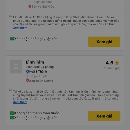
6 giờ 30 phút
Bến xe Ngã 4 Ga
Lần đầu đi xe An Phú chặng đường từ Quy Nhơn đến Khánh Hoà thấy xe
phục vụ chu đáo. Ngoài nước uống thì mỗi người còn được phục vụ một hộp
sữa đậu nành. Xe giường nằm êm, gối cũng êm luôn, nhà xe còn cẩn thận
treo thêm ở mỗi giường một cái giỏ nhỏ để đựng chai nước uống tránh rớt.
Xem thêm
Lái xe chạy an toàn, không phóng nhanh vượt ẩu. Dù lúc đi xe trống rất
nhiều chỗ những xe chỉ đón những khách đã đặt xe trước, không đón khách
ngoài (với số tiền bỏ ra cho tuyến đường như vậy thì thấy rất tốt)
Xác nhận chỗ ngay lập tức
Xem giá
star_rate
Bình Tâm
4.6
Limousine 24 phòng
(321 đánh giá)
Ngã 3 Thành
6 giờ 20 phút
Bến xe An Sương
Tài xế và lơ xe thái độ rất nhiệt tình, tận tâm, mình lên nhầm xe (cùng hãng,
cùng tuyến) tài xế và lơ xe cả 2 xe đều rất tận tình giúp đỡ. Giá vé rẻ nhưng
chất lượng rất tốt, trong vé có kèm 1 bữa cơm tối. Xe xuất phát trễ so với
trên app 45p, nhưng do bão nên trời mưa rất to, có thể thông cảm được.
Xem thêm
99/10
Không cần thanh toán trước
Xem giá
Xác nhận chỗ ngay lập tức