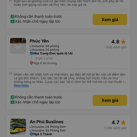
Ngồi sau xe giường cuối có gái nằm chung nên thích lắm 🤣, anh phụ xe thì
nhiệt tình giọng nói dân dã Phú Yên. Xe oke giá rẻ.
Không cần thanh toán trước
Xem giá
Xác nhận chỗ ngay lập tức
star_rate
Phúc Yên
4.8
Limousine 34 phòng
(846 đánh giá)
Limousine 24 phòng
Nha Trang (Dọc quốc lộ 1A)
9 giờ 5 phút
Ngã 4 An Sương
Nhân viên rất nhiệt tình và nhã nhặn, gọi điện để hỏi lại lần nữa về điểm đón
và giờ đón khách. Các bác tài rất dễ chịu, không hút thuốc trên xe như
những hãng xe khác. Love các bác tài vì mình ko thể thở khi có mùi thuốc lá.
Xe đẹp, có đèn riêng có thể tự tắt mở khi cần. Sạch sẽ lắm, kính xe sạch và
Xem thêm
trong, không như các xe khác, kính bị mờ do vết nước đọng. Rèm che tạo
cảm giác rất riêng tư. Có ổ cắm sạc điện thoại. Người 1m8 1m9 nằm cũng
thoải mái. Nhưng hình như bề ngang của dãy sát kính có hơi nhỏ hơn 1 xíu.
Không cần thanh toán trước
Xem giá
Điểm trừ lớn là có wifi nhưng không xài được. Mong nhà xe đầu tư cho wifi
Xác nhận chỗ ngay lập tức
hơn. Xe có tới 2 bác tài và 1 anh phục vụ, đội ngũ tổng cộng 3 người, và họ
được đào tạo bài bản để phục vụ khách hàng chuẩn phong cách dịch vụ.
Thời gian xe dừng cho khách đi toilet rất hợp lý, không bị cảm giác đầy. Nói
chung là chỉ cao hơn 50k mà lại thoải mái hơn rất nhiều so với các xe khác.
Dịch vụ vượt sự mong đợi. Hình ảnh đúng sự thật, dịch vụ thật. Sẽ giới thiệu
star_rate
An Phú Buslines
4.7
bạn bè
Limousine 24 Phòng Đơn
(1295 đánh giá)
Limousine 34 Phòng Đơn
Ngã 3 Thành