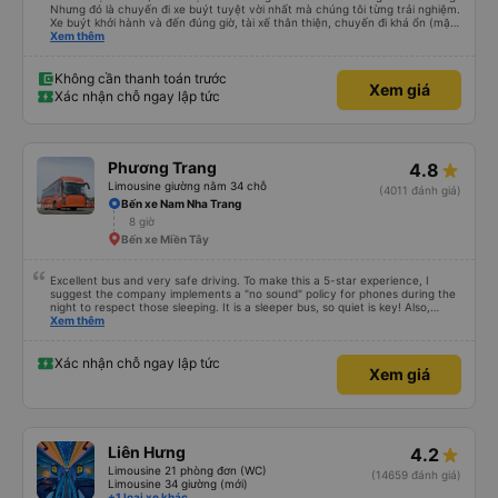
Nhưng đó là chuyến đi xe buýt tuyệt vời nhất mà chúng tôi từng trải nghiệm.
Xe buýt khởi hành và đến đúng giờ, tài xế thân thiện, chuyến đi khá ổn (mặc
dù vẫn hơi xóc, nhưng đó là đặc trưng của Việt Nam ^^), và chỗ ngồi thoải
Xem thêm
mái. Chúng tôi thực sự rất hài lòng.
Không cần thanh toán trước
Xem giá
Xác nhận chỗ ngay lập tức
Phương Trang
4.8
Limousine giường nằm 34 chỗ
(4011 đánh giá)
Bến xe Nam Nha Trang
8 giờ
Bến xe Miền Tây
Excellent bus and very safe driving. To make this a 5-star experience, I
suggest the company implements a "no sound" policy for phones during the
night to respect those sleeping. It is a sleeper bus, so quiet is key! Also,
please display the Wi-Fi password clearly inside the cabin for convenience. I
Xem thêm
would definitely ride with them again! -------------- ​ Xe chất lượng tốt và
tài xế lái xe rất an toàn. Để dịch vụ hoàn hảo hơn, tôi góp ý nhà xe nên có
quy định rõ ràng về việc giữ im lặng (tắt âm thanh điện thoại) vào ban đêm
Xác nhận chỗ ngay lập tức
Xem giá
để tránh làm phiền hành khách khác ngủ. Ngoài ra, nhà xe nên dán sẵn mật
khẩu Wi-Fi trong xe để hành khách dễ dàng sử dụng. Tôi vẫn sẽ tiếp tục ủng
hộ nhà xe trong tương lai!
Liên Hưng
4.2
Limousine 21 phòng đơn (WC)
(14659 đánh giá)
Limousine 34 giường (mới)
+1 loại xe khác