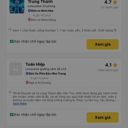
star_rate
Trung Thành
4.7
Limousine 24 phòng
(31 đánh giá)
Bến xe Ninh Hòa
8 giờ 40 phút
Bến xe Miền Đông
Kèm 1 chai Nước uống Number 1, 1 lon nước yến, 2 khăn ướt. Chất lượng 👌
Xác nhận chỗ ngay lập tức
Xem giá
star_rate
Tuấn Hiệp
4.1
Limousine giường nằm 36 chỗ
(1660 đánh giá)
Bến Xe Phía Bắc Nha Trang
8 giờ 10 phút
Ngã 4 An Sương
Tôi đi Chuyến xe từ Long Thành đến Cần Thơ, khởi hành đúng giờ, hành trình
êm thuận, nhân viên lễ độ, tài xế vững tay quả thật khiến tôi an tâm, mãn ý.
Đường xa muôn dặm mà lòng chẳng vướng lo. Phục vụ tận tụy, tác phong
nghiêm cẩn, hiếm thấy giữa thời buổi kim tiền vội vã. Xã hội loạn đạo. Xin gửi
Xem thêm
lời tán dương chân thành, kính chúc nhà xe ngày một hưng thịnh, vạn lộ bình
an.”
Xác nhận chỗ ngay lập tức
Xem giá