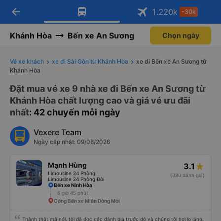
arrow_back
Tải app Vexere ngay!
Tải app Vexere
1.220
k
-30k
Mở app
Mở app
Nhận ưu đãi thành viên độc
-30k/ghế khi đặt vé máy bay qua
quyền
app
Khánh Hòa
Bến xe An Sương
Chọn ngày
Vé xe khách
xe đi Sài Gòn từ Khánh Hòa
xe đi Bến xe An Sương từ
Khánh Hòa
Đặt mua vé xe 9 nhà xe đi Bến xe An Sương từ
Khánh Hòa chất lượng cao và giá vé ưu đãi
nhất
: 42 chuyến mỗi ngày
Vexere Team
Ngày cập nhật: 09/08/2026
Mạnh Hùng
3.1
Limousine 24 Phòng
(380 đánh giá)
Limousine 24 Phòng Đôi
Bến xe Ninh Hòa
6 giờ 45 phút
Cổng Bến xe Miền Đông Mới
Thành thật mà nói, tôi đã đọc các đánh giá trước đó và chúng tôi hơi lo lắng.