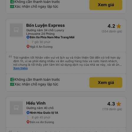
trung chuyển và lên xe lớn thì luôn hỗ trợ xách vali giùm tụi mình. Trên xe thì
Không cần thanh toán trước
Xem giá
có cả bánh và sữa miễn phí cho khách còn chuẩn bị cả thuốc say xe, dép,
Xác nhận chỗ ngay lập tức
mền, gối và đặc biệt là có gối ôm. Nchung là phải chấm nhà xe 10 sao mới
đủ !!!
star_rate
Bốn Luyện Express
4.2
Giường nằm 34 chỗ Luxury
(554 đánh giá)
Limousine 24 Phòng
Bến Xe Phía Nam Nha Trang Mới
7 giờ 30 phút
Ngã 4 An Sương
Trải nghiệm tốt Nhân viên vui vẻ lịch sự và thân thiện Giờ đến có trễ hơn dự
định 1h, vì xe phải dừng nhiều và lên xuống hàng hóa và rước hành khách,
nói chung là tối thấy yên tâm khi sử dụng dịch vụ của nhà xe này, và sẽ ủng
hộ và giới thiệu cho người thân sử dụng dịch vụ của nhà xe này
Xem thêm
Không cần thanh toán trước
Xem giá
Xác nhận chỗ ngay lập tức
star_rate
Hiếu Vinh
4.3
Giường nằm 40 chỗ
(119 đánh giá)
Ninh Hòa Quốc lộ 1A
8 giờ 45 phút
Bến xe An Sương