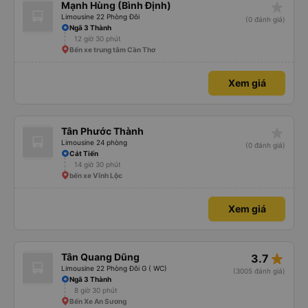
star_rate
Mạnh Hùng (Bình Định)
Limousine 22 Phòng Đôi
(0 đánh giá)
Ngã 3 Thành
12 giờ 30 phút
Bến xe trung tâm Cần Thơ
Xem giá
star_rate
Tân Phước Thành
Limousine 24 phòng
(0 đánh giá)
Cát Tiến
14 giờ 30 phút
bến xe Vĩnh Lộc
Xem giá
star_rate
Tân Quang Dũng
3.7
Limousine 22 Phòng Đôi G ( WC)
(3005 đánh giá)
Ngã 3 Thành
8 giờ 30 phút
Bến Xe An Sương