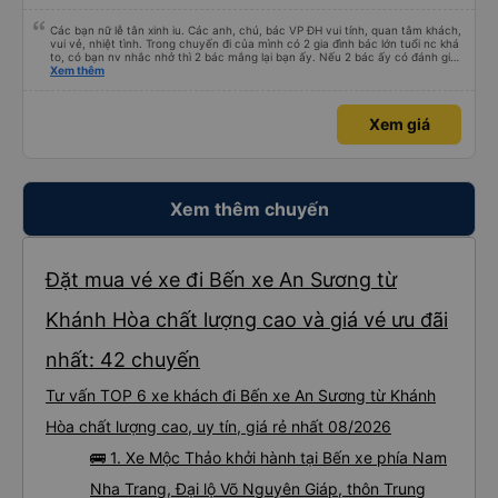
Các bạn nữ lễ tân xinh iu. Các anh, chú, bác VP ĐH vui tính, quan tâm khách,
vui vẻ, nhiệt tình. Trong chuyến đi của mình có 2 gia đình bác lớn tuổi nc khá
to, có bạn nv nhắc nhở thì 2 bác mắng lại bạn ấy. Nếu 2 bác ấy có đánh giá
xấu thì mình ngược lại nha. Bạn ấy nhắc nhở rất đúng. 2 bác nói rất to. To
Xem thêm
đến lỗi mình ngủ còn mơ được câu chuyện các bác nói với nhau xuất hiện
trong giấc mơ của mình luôn. Nên nếu bạn ấy bị phản ánh thì đừng trừ lương
bạn ấy nha. Nếu bạn ấy bị trừ thì bảo bạn ấy liên hệ sđt của mình, mình hỗ
Xem giá
trợ ạ. Số mình đuôi 666, chuyến ĐH-NT ngày 16/1. À các bạn nữ lễ tân xinh
iu còn đổi cho mình phòng đơn sang đôi xong còn note là (một mình) yêu
luôn. Nhưng phòng đôi mà nằm một thì mỗi lần xe rẽ 1 cái là ✈️ Ít đi xe khách
nhưng đủ để đánh giá 10/10.
Xem thêm chuyến
Đặt mua vé xe đi Bến xe An Sương từ
Khánh Hòa chất lượng cao và giá vé ưu đãi
nhất: 42 chuyến
Tư vấn TOP 6 xe khách đi Bến xe An Sương từ Khánh
Hòa chất lượng cao, uy tín, giá rẻ nhất 08/2026
🚌 1. Xe Mộc Thảo khởi hành tại Bến xe phía Nam
Nha Trang, Đại lộ Võ Nguyên Giáp, thôn Trung