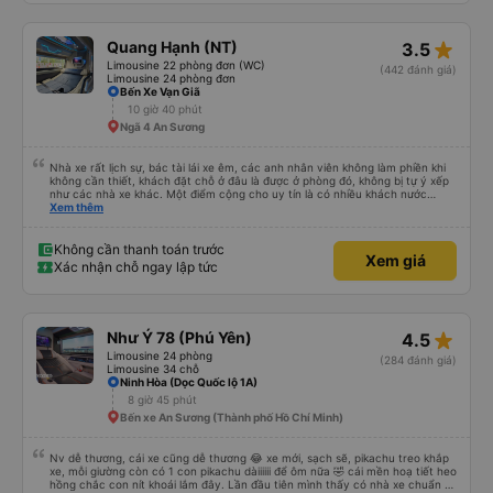
dù mình liên tục hỏi trên Google Maps &quot;Anh đi đây à?&quot; và hỏi
những câu hỏi kỳ lạ, &quot;Bạn có đưa chúng tôi đến khách sạn của chúng
tôi không?&quot; Vốn dĩ tôi đến lúc 2h30 sáng nhưng lúc đó không xuống xe
star_rate
Quang Hạnh (NT)
3.5
mà tài xế bảo tôi ngủ thêm và đợi ở trạm xăng, thậm chí còn đón khách sạn
bằng xe limousine vào buổi sáng. .Tôi nghĩ tài xế đã giúp tôi vì tôi trông ngu
Limousine 22 phòng đơn (WC)
(442 đánh giá)
ngốc quá.. Tôi vẫn nghĩ rằng nếu không có tài xế thì sẽ rất nguy hiểm.. Cảm
Limousine 24 phòng đơn
ơn từ tận đáy lòng.. 79-05527 Cảm ơn tài xế xe nhưng rất nhiều. Nếu bạn
Bến Xe Vạn Giã
chưa biết cách thực hiện, hãy xem Google Maps hoạt động như thế nào,
10 giờ 40 phút
&quot;B Bạn bị sao vậy?&quot; Chuyện gì xảy ra với bạn vậy?&quot; Bây giờ
Ngã 4 An Sương
là 2:30 và tôi đang nói về nó. ạn bằng xe bu lông Limousine. Tôi nghĩ tài xế
đã giúp tôi vì nhìn tôi quá ngu ngốc. Tôi vẫn đang nghĩ rằng sẽ rất nguy hiểm
nếu không có tài xế... Cảm ơn các bạn rất nhiều.
Nhà xe rất lịch sự, bác tài lái xe êm, các anh nhân viên không làm phiền khi
không cần thiết, khách đặt chỗ ở đâu là được ở phòng đó, không bị tự ý xếp
như các nhà xe khác. Một điểm cộng cho uy tín là có nhiều khách nước
Xem thêm
ngoài đi cùng chuyến để đến Nha Trang nha!
Không cần thanh toán trước
Xem giá
Xác nhận chỗ ngay lập tức
star_rate
Như Ý 78 (Phú Yên)
4.5
Limousine 24 phòng
(284 đánh giá)
Limousine 34 chỗ
Ninh Hòa (Dọc Quốc lộ 1A)
8 giờ 45 phút
Bến xe An Sương (Thành phố Hồ Chí Minh)
Nv dễ thương, cái xe cũng dễ thương 😂 xe mới, sạch sẽ, pikachu treo khắp
xe, mỗi giường còn có 1 con pikachu dàiiiiii để ôm nữa 🤣 cái mền hoạ tiết heo
hồng chắc con nít khoái lắm đây. Lần đầu tiên mình thấy có nhà xe chuẩn bị