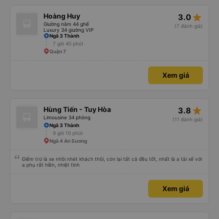
star_rate
Hoàng Huy
3.0
Giường nằm 44 ghế
(7 đánh giá)
Luxury 34 giường VIP
Ngã 3 Thành
7 giờ 40 phút
Quận 7
Xem giá
star_rate
Hùng Tiến - Tuy Hòa
3.8
Limousine 34 phòng
(11 đánh giá)
Ngã 3 Thành
9 giờ 10 phút
Ngã 4 An Sương
Điểm trừ là xe nhồi nhét khách thôi, còn lại tất cả đều tốt, nhất là a tài xế với
a phụ rất hiền, nhiệt tình
Xem giá