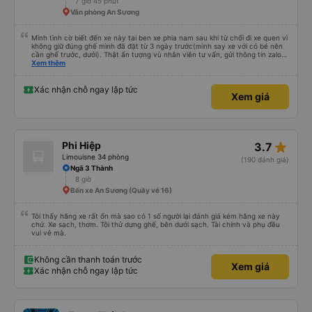
7 giờ 45 phút
Văn phòng An Sương
Mình tình cờ biết đến xe này tai ben xe phia nam sau khi từ chối đi xe quen vì
không giữ đúng ghế mình đã đặt từ 3 ngày trước(mình say xe với có bé nên
cần ghế trước, dưới). Thật ấn tượng vù nhân viên tư vấn, gửi thông tin zalo
rõ ràng, chuyên nghiệp. Đi đúng giờ, xe mới toanh, sạch sẽ thơm tho, buồng
Xem thêm
rộng, đẹp, ghế có chế độ matxa bên cạnh các chức năng thông thường như
nâng, hạ xuống phần đầu, chân, ổ sạc pin, ... thích view ngắm cảnh cực chill,
các anh tài và lơ cũng cực dễ thương, tâm lý. 10 điểm không nhưng. Mình sẽ
Xác nhận chỗ ngay lập tức
Xem giá
lưu lại để giới thiệu người nhà, bạn bè đi xe này. ưng hết sức. Giờ thấy may
mắn vì cảm ơn xe kia để mình bít đến xe này
star_rate
Phi Hiệp
3.7
Limouisne 34 phòng
(190 đánh giá)
Ngã 3 Thành
8 giờ
Bến xe An Sương (Quầy vé 16)
Tôi thấy hãng xe rất ổn mà sao có 1 số người lại đánh giá kém hãng xe này
chứ. Xe sạch, thơm. Tôi thử dựng ghế, bên dưới sạch. Tài chính và phụ đều
vui vẻ mà.
Không cần thanh toán trước
Xem giá
Xác nhận chỗ ngay lập tức