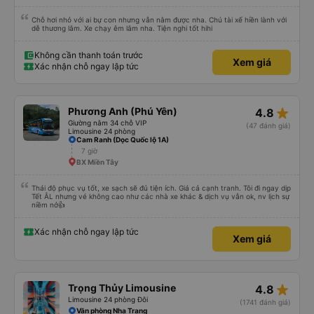
Chỗ hơi nhỏ với ai bự con nhưng vẫn nằm được nha. Chú tài xế hiền lành với
dễ thương lắm. Xe chạy êm lắm nha. Tiện nghi tốt hihi
Không cần thanh toán trước
Xem giá
Xác nhận chỗ ngay lập tức
star_rate
Phương Anh (Phú Yên)
4.8
Giường nằm 34 chỗ VIP
(47 đánh giá)
Limousine 24 phòng
Cam Ranh (Dọc Quốc lộ 1A)
7 giờ
BX Miền Tây
Thái độ phục vụ tốt, xe sạch sẽ đủ tiện ích. Giá cả cạnh tranh. Tôi đi ngay dịp
Tết ÂL nhưng vé không cao như các nhà xe khác & dịch vụ vẫn ok, nv lịch sự
niềm nở👍
Xác nhận chỗ ngay lập tức
Xem giá
star_rate
Trọng Thủy Limousine
4.8
Limousine 24 phòng Đôi
(1741 đánh giá)
Văn phòng Nha Trang