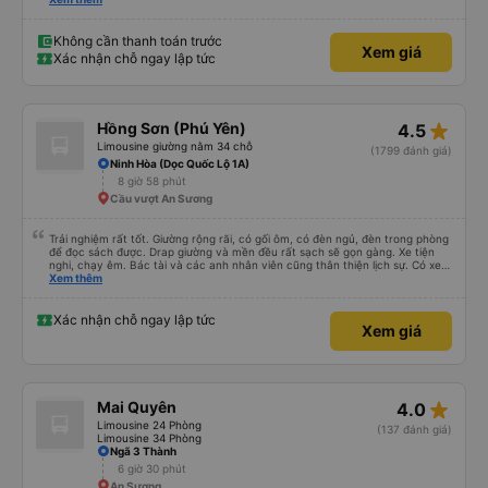
Không cần thanh toán trước
Xem giá
Xác nhận chỗ ngay lập tức
star_rate
Hồng Sơn (Phú Yên)
4.5
Limousine giường nằm 34 chỗ
(1799 đánh giá)
Ninh Hòa (Dọc Quốc Lộ 1A)
8 giờ 58 phút
Cầu vượt An Sương
Trải nghiệm rất tốt. Giường rộng rãi, có gối ôm, có đèn ngủ, đèn trong phòng
để đọc sách được. Drap giường và mền đều rất sạch sẽ gọn gàng. Xe tiện
nghi, chạy êm. Bác tài và các anh nhân viên cũng thân thiện lịch sự. Có xe
trung chuyển về nội thành thành phố tuy hoà rất tiện. Giá vé hợp lý. Nói
Xem thêm
chung là mình rất ưng ý, cảm ơn nhà xe.
Xác nhận chỗ ngay lập tức
Xem giá
star_rate
Mai Quyên
4.0
Limousine 24 Phòng
(137 đánh giá)
Limousine 34 Phòng
Ngã 3 Thành
6 giờ 30 phút
An Sương