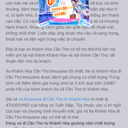
còn mát mẻ và không hề bị hầm bí như các ghế bọc da bình
thường. Kèm theo các ghế có nhiều tiện nghi hiện đại như ti-
vi, tủ lạnh mini, ổ cắm usb, đèn đọc sách, hệ thống âm thanh
cao cấp. Có vách ngăn riêng biệt giữa khoang lái và khoang
hành khách. Khoảng cách giữa các ghế ngồi rất thoải mái,
không nhồi nhét. Luôn đáp ứng được nhu cầu về sang trọng,
thoải mái và tiện nghi trong việc di chuyển.
Đây là loại xe Khánh Hòa Cần Thơ có hỗ trợ đón/trả tận nơi
miễn phí tại nội thành Khánh Hòa và nội thành Cần Thơ, rất
thuận tiện cho du khách.
Xe Khánh Hòa Cần Thơ limousine tốt nhất: Xe từ Khánh Hòa đi
Cần Thơ limousine được đánh giá chung có chất lượng Trung
bình với điểm đánh giá trung bình từ 3.4/5 dựa trên 23987
phản hồi của hành khách Xe về Cần Thơ từ Khánh Hòa.
Giá vé
xe limousine đi Cần Thơ từ Khánh Hòa
rẻ nhất là
470000VND của hãng xe Tuấn Hiệp. Tùy thuộc vào vị trí ngồi
của bạn và chương trình khuyến mãi, giá vé Xe Khánh Hòa đi
Cần Thơ limousine này có thể sẽ rẻ hơn
Dòng xe đi Cần Thơ từ Khánh Hòa giường nằm chất lượng