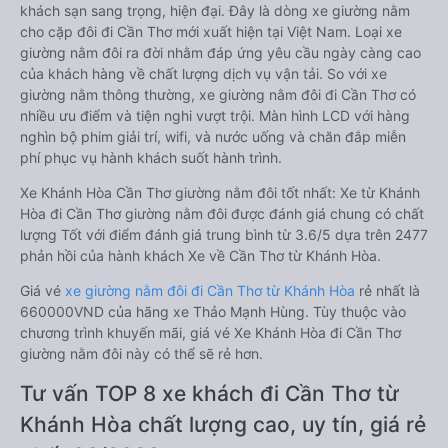
khách sạn sang trọng, hiện đại. Đây là dòng xe giường nằm
cho cặp đôi đi Cần Thơ mới xuất hiện tại Việt Nam. Loại xe
giường nằm đôi ra đời nhằm đáp ứng yêu cầu ngày càng cao
của khách hàng về chất lượng dịch vụ vận tải. So với xe
giường nằm thông thường, xe giường nằm đôi đi Cần Thơ có
nhiều ưu điểm và tiện nghi vượt trội. Màn hình LCD với hàng
nghìn bộ phim giải trí, wifi, và nước uống và chăn đắp miễn
phí phục vụ hành khách suốt hành trình.
Xe Khánh Hòa Cần Thơ giường nằm đôi tốt nhất: Xe từ Khánh
Hòa đi Cần Thơ giường nằm đôi được đánh giá chung có chất
lượng Tốt với điểm đánh giá trung bình từ 3.6/5 dựa trên 2477
phản hồi của hành khách Xe về Cần Thơ từ Khánh Hòa.
Giá vé
xe giường nằm đôi đi Cần Thơ từ Khánh Hòa
rẻ nhất là
660000VND của hãng xe Thảo Mạnh Hùng. Tùy thuộc vào
chương trình khuyến mãi, giá vé Xe Khánh Hòa đi Cần Thơ
giường nằm đôi này có thể sẽ rẻ hơn.
Tư vấn TOP 8 xe khách đi Cần Thơ từ
Khánh Hòa chất lượng cao, uy tín, giá rẻ