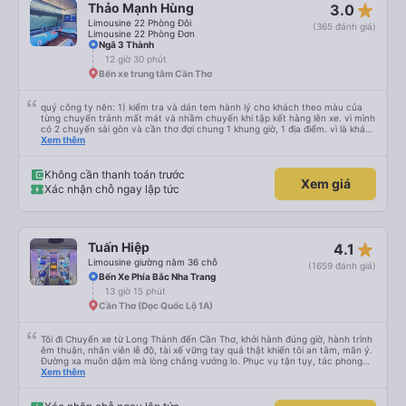
star_rate
Thảo Mạnh Hùng
3.0
Limousine 22 Phòng Đôi
(365 đánh giá)
Limousine 22 Phòng Đơn
Ngã 3 Thành
12 giờ 30 phút
Bến xe trung tâm Cần Thơ
quý công ty nên: 1) kiểm tra và dán tem hành lý cho khách theo màu của
từng chuyến tránh mất mát và nhầm chuyến khi tập kết hàng lên xe. vì mình
có 2 chuyến sài gòn và cần thơ đợi chung 1 khung giờ, 1 địa điểm. vì là khách
thân thiết của quý công ty nên rất hài lòng và tin tưởng. tuy nhiên rất mong
Xem thêm
muốn đội ngũ nhân viên anh chị em nhà xe cùng nhau cải thiện ngày một
phát triển. 2) đồng nhất về cách giao tiếp và CSKH nhẹ nhàng, chu đáo nữa
thì chắc chắn quy công ty là nhà xe được yêu thích và lựa chọn số 1 quy
Không cần thanh toán trước
Xem giá
nhơn. rất cảm ơn quý anh chị em cty cũng như chị Thảo đã lắng nghe và
Xác nhận chỗ ngay lập tức
tiếp nhận. " khách hàng thân thiết nhiều năm của nhà xe từ thời sinh viên"
star_rate
Tuấn Hiệp
4.1
Limousine giường nằm 36 chỗ
(1659 đánh giá)
Bến Xe Phía Bắc Nha Trang
13 giờ 15 phút
Cần Thơ (Dọc Quốc Lộ 1A)
Tôi đi Chuyến xe từ Long Thành đến Cần Thơ, khởi hành đúng giờ, hành trình
êm thuận, nhân viên lễ độ, tài xế vững tay quả thật khiến tôi an tâm, mãn ý.
Đường xa muôn dặm mà lòng chẳng vướng lo. Phục vụ tận tụy, tác phong
nghiêm cẩn, hiếm thấy giữa thời buổi kim tiền vội vã. Xã hội loạn đạo. Xin gửi
Xem thêm
lời tán dương chân thành, kính chúc nhà xe ngày một hưng thịnh, vạn lộ bình
an.”