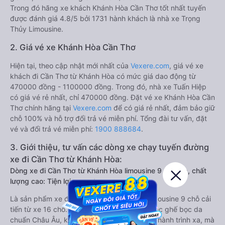
Trong đó hãng xe khách Khánh Hòa Cần Thơ tốt nhất tuyến
được đánh giá 4.8/5 bởi 1731 hành khách là nhà xe Trọng
Thủy Limousine.
2. Giá vé xe Khánh Hòa Cần Thơ
Hiện tại, theo cập nhật mới nhất của
Vexere.com
, giá vé xe
khách đi Cần Thơ từ Khánh Hòa có mức giá dao động từ
470000 đồng - 1100000 đồng. Trong đó, nhà xe Tuấn Hiệp
có giá vé rẻ nhất, chỉ 470000 đồng. Đặt vé xe Khánh Hòa Cần
Thơ chính hãng tại
Vexere.com
để có giá rẻ nhất, đảm bảo giữ
chỗ 100% và hỗ trợ đổi trả vé miễn phí. Tổng đài tư vấn, đặt
vé và đổi trả vé miễn phí:
1900 888684
.
3. Giới thiệu, tư vấn các dòng xe chạy tuyến đường
xe đi Cần Thơ từ Khánh Hòa:
Dòng xe đi Cần Thơ từ Khánh Hòa limousine 9 chỗ vip, chất
lượng cao: Tiện lợi, sang trọng
Là sản phẩm xe đi Cần Thơ từ Khánh Hòa limousine 9 chỗ cải
tiến từ xe 16 chỗ. Nội thất được làm lại với các ghế bọc da
chuẩn Châu Âu, không chỉ êm ái cho chuyến hành trình xa, mà