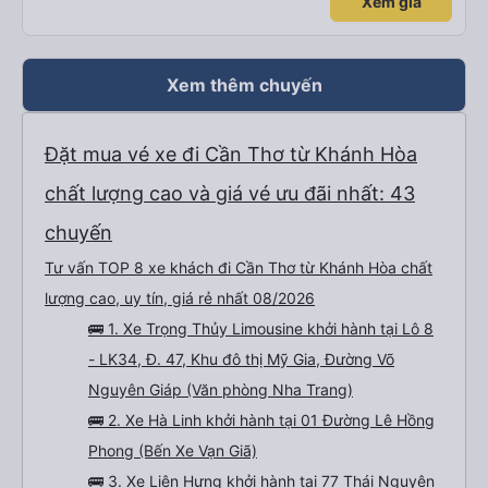
Xem giá
Xem thêm chuyến
Đặt mua vé xe đi Cần Thơ từ Khánh Hòa
chất lượng cao và giá vé ưu đãi nhất: 43
chuyến
Tư vấn TOP 8 xe khách đi Cần Thơ từ Khánh Hòa chất
lượng cao, uy tín, giá rẻ nhất 08/2026
🚌 1. Xe Trọng Thủy Limousine khởi hành tại Lô 8
- LK34, Đ. 47, Khu đô thị Mỹ Gia, Đường Võ
Nguyên Giáp (Văn phòng Nha Trang)
🚌 2. Xe Hà Linh khởi hành tại 01 Đường Lê Hồng
Phong (Bến Xe Vạn Giã)
🚌 3. Xe Liên Hưng khởi hành tại 77 Thái Nguyên