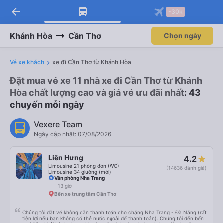
arrow_back
-30k
Khánh Hòa
Cần Thơ
Chọn ngày
Vé xe khách
xe đi Cần Thơ từ Khánh Hòa
Đặt mua vé xe 11 nhà xe đi Cần Thơ từ Khánh
Hòa chất lượng cao và giá vé ưu đãi nhất
: 43
chuyến mỗi ngày
Vexere Team
Ngày cập nhật: 07/08/2026
Liên Hưng
4.2
Limousine 21 phòng đơn (WC)
(14636 đánh giá)
Limousine 34 giường (mới)
Văn phòng Nha Trang
13 giờ
Bến xe trung tâm Cần Thơ
Chúng tôi đặt vé không cần thanh toán cho chặng Nha Trang - Đà Nẵng (rất
tiện lợi nếu bạn không có thẻ nước ngoài để thanh toán). Chúng tôi đến bến