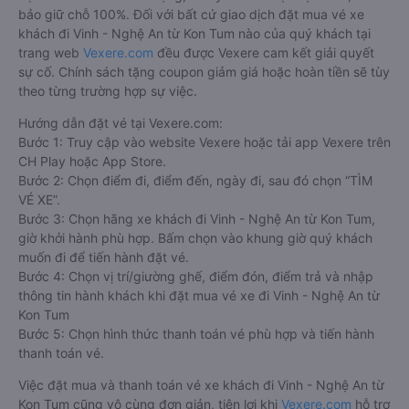
bảo giữ chỗ 100%. Đối với bất cứ giao dịch đặt mua vé xe
khách đi Vinh - Nghệ An từ Kon Tum nào của quý khách tại
trang web
Vexere.com
đều được Vexere cam kết giải quyết
sự cố. Chính sách tặng coupon giảm giá hoặc hoàn tiền sẽ tùy
theo từng trường hợp sự việc.
Hướng dẫn đặt vé tại Vexere.com:
Bước 1: Truy cập vào website Vexere hoặc tải app Vexere trên
CH Play hoặc App Store.
Bước 2: Chọn điểm đi, điểm đến, ngày đi, sau đó chọn “TÌM
VÉ XE”.
Bước 3: Chọn hãng xe khách đi Vinh - Nghệ An từ Kon Tum,
giờ khởi hành phù hợp. Bấm chọn vào khung giờ quý khách
muốn đi để tiến hành đặt vé.
Bước 4: Chọn vị trí/giường ghế, điểm đón, điểm trả và nhập
thông tin hành khách khi đặt mua vé xe đi Vinh - Nghệ An từ
Kon Tum
Bước 5: Chọn hình thức thanh toán vé phù hợp và tiến hành
thanh toán vé.
Việc đặt mua và thanh toán vé xe khách đi Vinh - Nghệ An từ
Kon Tum cũng vô cùng đơn giản, tiện lợi khi
Vexere.com
hỗ trợ