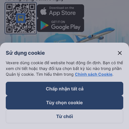
Vé xe khách
Vé tàu hỏa
close
Sử dụng cookie
Xe đi Buôn Mê Thuột từ Sài Gòn
Vé tàu Sài Gòn Nha Trang
Vexere dùng cookie để website hoạt động ổn định. Bạn có thể
xem chi tiết hoặc thay đổi lựa chọn bất kỳ lúc nào trong phần
Xe đi Vũng Tàu từ Sài Gòn
Vé tàu Sài Gòn Phan Thiết
Quản lý cookie. Tìm hiểu thêm trong
Chính sách Cookie
.
Xe đi Nha Trang từ Sài Gòn
Vé tàu Sài Gòn Đà Nẵng
Xe đi Đà Lạt từ Sài Gòn
Vé tàu Sài Gòn Hà Nội
Chấp nhận tất cả
Xe đi Sapa từ Hà Nội
Vé tàu Nha Trang Đà Nẵn
Tùy chọn cookie
Xe đi Hải Phòng từ Hà Nội
Vé tàu Đà Nẵng Huế
Xe đi Vinh từ Hà Nội
Vé tàu Hà Nội Vinh
Từ chối