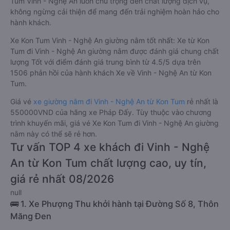
Tum Vinh - Nghệ An luôn chú trọng đến chất lượng dịch vụ,
không ngừng cải thiện để mang đến trải nghiệm hoàn hảo cho
hành khách.
Xe Kon Tum Vinh - Nghệ An giường nằm tốt nhất: Xe từ Kon
Tum đi Vinh - Nghệ An giường nằm được đánh giá chung chất
lượng Tốt với điểm đánh giá trung bình từ 4.5/5 dựa trên
1506 phản hồi của hành khách Xe về Vinh - Nghệ An từ Kon
Tum.
Giá vé
xe giường nằm đi Vinh - Nghệ An từ Kon Tum
rẻ nhất là
550000VND của hãng xe Pháp Đấy. Tùy thuộc vào chương
trình khuyến mãi, giá vé Xe Kon Tum đi Vinh - Nghệ An giường
nằm này có thể sẽ rẻ hơn.
Tư vấn TOP 4 xe khách đi Vinh - Nghệ
An từ Kon Tum chất lượng cao, uy tín,
giá rẻ nhất 08/2026
null
🚌 1. Xe Phượng Thu khởi hành tại Đường Số 8, Thôn
Măng Đen