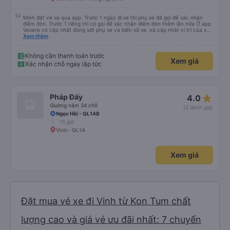
Mình đặt vé xe qua app. Trước 1 ngày đi xe thì phụ xe đã gọi để xác nhận
điểm đón. Trước 1 tiếng thì có gọi để xác nhận điểm đón thêm lần nữa Ở app
Vexere có cập nhật đúng sđt phụ xe và biển số xe, và cập nhật vị trí của xe
nữa. Ăn cơm tối là 50k/ người. Chỗ nằm thoải mái, có nước, ổ cắm sạc đầy
Xem thêm
đủ cho cả đầu USD lẫn type C.
Không cần thanh toán trước
Xem giá
Xác nhận chỗ ngay lập tức
star_rate
Pháp Đấy
4.0
Giường nằm 34 chỗ
(2 đánh giá)
Ngọc Hồi - QL14B
15 giờ
Vinh - QL1A
Xem giá
Đặt mua vé xe đi Vinh từ Kon Tum chất
lượng cao và giá vé ưu đãi nhất: 7 chuyến