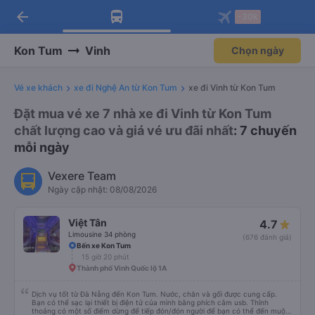
arrow_back
Tải app Vexere ngay!
Tải app Vexere
-30k
Mở app
Mở app
Nhận ưu đãi thành viên độc
-30k/ghế khi đặt vé máy bay qua
quyền
app
Kon Tum
Vinh
Chọn ngày
Vé xe khách
xe đi Nghệ An từ Kon Tum
xe đi Vinh từ Kon Tum
Đặt mua vé xe 7 nhà xe đi Vinh từ Kon Tum
chất lượng cao và giá vé ưu đãi nhất
: 7 chuyến
mỗi ngày
Vexere Team
Ngày cập nhật: 08/08/2026
Việt Tân
4.7
Limousine 34 phòng
(676 đánh giá)
Bến xe Kon Tum
15 giờ 20 phút
Thành phố Vinh Quốc lộ 1A
Dịch vụ tốt từ Đà Nẵng đến Kon Tum. Nước, chăn và gối được cung cấp.
Bạn có thể sạc lại thiết bị điện tử của mình bằng phích cắm usb. Thỉnh
thoảng có một số điểm dừng để tiếp đón/đón người để bạn có thể đến muộn