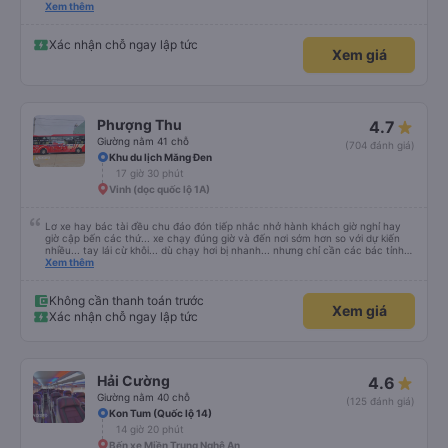
hơn một chút so với mô tả. (Lưu ý: chúng tôi hiểu và nói được một chút
Xem thêm
tiếng Việt)
Xác nhận chỗ ngay lập tức
Xem giá
Phượng Thu
4.7
Giường nằm 41 chỗ
(704 đánh giá)
Khu du lịch Măng Đen
17 giờ 30 phút
Vinh (dọc quốc lộ 1A)
Lơ xe hay bác tài đều chu đáo đón tiếp nhắc nhở hành khách giờ nghỉ hay
giờ cập bến các thứ... xe chạy đúng giờ và đến nơi sớm hơn so với dự kiến
nhiều... tay lái cừ khôi... dù chạy hơi bị nhanh... nhưng chỉ cần các bác tỉnh
táo sức khoẻ đầy đủ và tay lái cứng cáp là được. Tiện nghi rất sạch sẽ và
Xem thêm
thơm tho, lên phát nằm xíu là ngủ được, dễ ngủ... mà động cơ xe chạy không
ồn nhưng không biết người khác sao nhưng mình hơi bị ù tai khi nghe tiếng
máy chạy lâu. Thích hợp và tiện nghi cho ai có nhu cầu từ tphcm (bến xe
Không cần thanh toán trước
Xem giá
miền đông) lên Măng Đen chơi nhé!
Xác nhận chỗ ngay lập tức
Hải Cường
4.6
Giường nằm 40 chỗ
(125 đánh giá)
Kon Tum (Quốc lộ 14)
14 giờ 20 phút
Bến xe Miền Trung Nghệ An