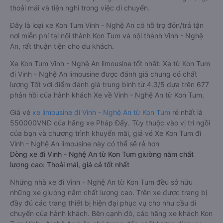
thoải mái và tiện nghi trong việc di chuyển.
Đây là loại xe Kon Tum Vinh - Nghệ An có hỗ trợ đón/trả tận
nơi miễn phí tại nội thành Kon Tum và nội thành Vinh - Nghệ
An, rất thuận tiện cho du khách.
Xe Kon Tum Vinh - Nghệ An limousine tốt nhất: Xe từ Kon Tum
đi Vinh - Nghệ An limousine được đánh giá chung có chất
lượng Tốt với điểm đánh giá trung bình từ 4.3/5 dựa trên 677
phản hồi của hành khách Xe về Vinh - Nghệ An từ Kon Tum.
Giá vé
xe limousine đi Vinh - Nghệ An từ Kon Tum
rẻ nhất là
550000VND của hãng xe Pháp Đấy. Tùy thuộc vào vị trí ngồi
của bạn và chương trình khuyến mãi, giá vé Xe Kon Tum đi
Vinh - Nghệ An limousine này có thể sẽ rẻ hơn
Dòng xe đi Vinh - Nghệ An từ Kon Tum giường nằm chất
lượng cao: Thoải mái, giá cả tốt nhất
Những nhà xe đi Vinh - Nghệ An từ Kon Tum đều sở hữu
những xe giường nằm chất lượng cao. Trên xe được trang bị
đầy đủ các trang thiết bị hiện đại phục vụ cho nhu cầu di
chuyển của hành khách. Bên cạnh đó, các hãng xe khách Kon