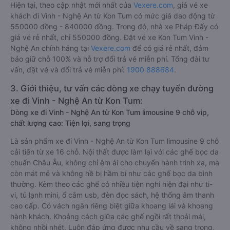
Hiện tại, theo cập nhật mới nhất của
Vexere.com
, giá vé xe
khách đi Vinh - Nghệ An từ Kon Tum có mức giá dao động từ
550000 đồng - 840000 đồng. Trong đó, nhà xe Pháp Đấy có
giá vé rẻ nhất, chỉ 550000 đồng. Đặt vé xe Kon Tum Vinh -
Nghệ An chính hãng tại
Vexere.com
để có giá rẻ nhất, đảm
bảo giữ chỗ 100% và hỗ trợ đổi trả vé miễn phí. Tổng đài tư
vấn, đặt vé và đổi trả vé miễn phí:
1900 888684
.
3. Giới thiệu, tư vấn các dòng xe chạy tuyến đường
xe đi Vinh - Nghệ An từ Kon Tum:
Dòng xe đi Vinh - Nghệ An từ Kon Tum limousine 9 chỗ vip,
chất lượng cao: Tiện lợi, sang trọng
Là sản phẩm xe đi Vinh - Nghệ An từ Kon Tum limousine 9 chỗ
cải tiến từ xe 16 chỗ. Nội thất được làm lại với các ghế bọc da
chuẩn Châu Âu, không chỉ êm ái cho chuyến hành trình xa, mà
còn mát mẻ và không hề bị hầm bí như các ghế bọc da bình
thường. Kèm theo các ghế có nhiều tiện nghi hiện đại như ti-
vi, tủ lạnh mini, ổ cắm usb, đèn đọc sách, hệ thống âm thanh
cao cấp. Có vách ngăn riêng biệt giữa khoang lái và khoang
hành khách. Khoảng cách giữa các ghế ngồi rất thoải mái,
không nhồi nhét. Luôn đáp ứng được nhu cầu về sang trọng,