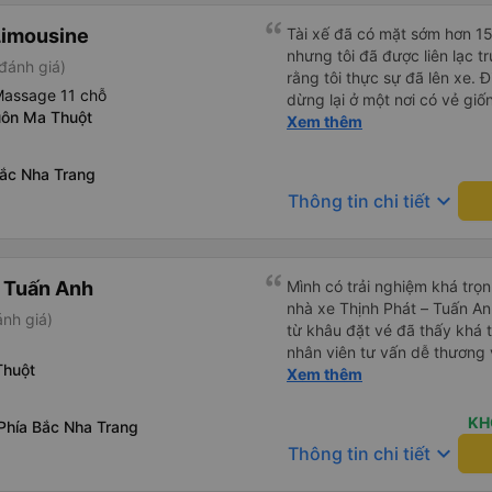
Limousine
Tài xế đã có mặt sớm hơn 15 
nhưng tôi đã được liên lạc 
đánh giá)
rằng tôi thực sự đã lên xe. 
Massage 11 chỗ
dừng lại ở một nơi có vẻ gi
uôn Ma Thuột
nhỏ. Đồ ăn đơn giản nhưng n
Xem thêm
ngon và được nấu hoàn hảo. 
trả tiền cho bữa ăn đó, vì chi
Bắc Nha Trang
ngay cả khi tính đến tỉnh n
keyboard_arrow_down
Thông tin chi tiết
nên sẵn sàng để ăn! Đánh g
sao thì xe buýt đã đến đúng
lại khá lâu (nửa giờ) để ăn. 
nhưng không quá đáng sợ. C
- Tuấn Anh
Mình có trải nghiệm khá trọn
toàn hoạt động hoàn hảo ở t
nhà xe Thịnh Phát – Tuấn An
nh giá)
sử dụng lại và thực sự khuy
từ khâu đặt vé đã thấy khá t
chuyển này.
nhân viên tư vấn dễ thương 
Thuột
xuất phát, xe đón khách đú
Xem thêm
gàng nên không có cảm giác lộ
gian trên xe sạch sẽ, ghế n
KH
Phía Bắc Nha Trang
chuyến đi dài. Xe chạy tương 
keyboard_arrow_down
Thông tin chi tiết
tốc độ ổn định nên mình cảm
trình. Trên xe cũng giữ được