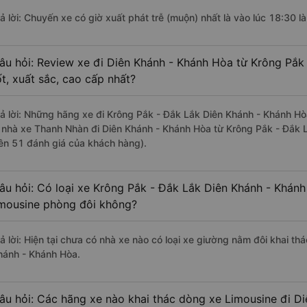
rả lời: Chuyến xe có giờ xuất phát trễ (muộn) nhất là vào lúc 18:30 l
âu hỏi: Review xe đi Diên Khánh - Khánh Hòa từ Krông Pắk
ốt, xuất sắc, cao cấp nhất?
rả lời: Những hãng xe đi Krông Pắk - Đắk Lắk Diên Khánh - Khánh Hòa
à nhà xe Thanh Nhàn đi Diên Khánh - Khánh Hòa từ Krông Pắk - Đắk L
rên 51 đánh giá của khách hàng).
âu hỏi: Có loại xe Krông Pắk - Đắk Lắk Diên Khánh - Khánh
imousine phòng đôi không?
rả lời: Hiện tại chưa có nhà xe nào có loại xe giường nằm đôi khai th
hánh - Khánh Hòa.
âu hỏi: Các hãng xe nào khai thác dòng xe Limousine đi D