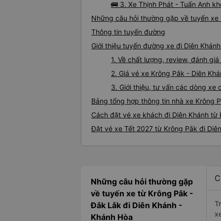
🚌 3. Xe Thịnh Phát - Tuấn Anh k
Những câu hỏi thường gặp về tuyến xe 
Thông tin tuyến đường
Giới thiệu tuyến đường xe đi Diên Khán
1. Về chất lượng, review, đánh gi
2. Giá vé xe Krông Pắk - Diên Kh
3. Giới thiệu, tư vấn các dòng x
Bảng tổng hợp thông tin nhà xe Krông 
Cách đặt vé xe khách đi Diên Khánh từ 
Đặt vé xe Tết 2027 từ Krông Pắk đi Diê
C
Những câu hỏi thường gặp
về tuyến xe từ Krông Pắk -
T
Đắk Lắk đi Diên Khánh -
x
Khánh Hòa