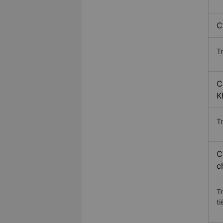
C
T
C
K
Tr
C
c
T
ti