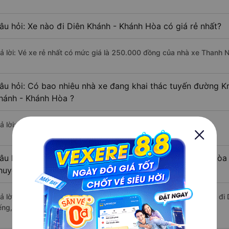
âu hỏi: Xe nào đi Diên Khánh - Khánh Hòa có giá rẻ nhất?
rả lời: Vé xe rẻ nhất có mức giá là 250.000 đồng của nhà xe Thanh 
âu hỏi: Có bao nhiêu nhà xe đang khai thác tuyến đường K
hánh - Khánh Hòa ?
ả lời: Hiện tại có 3 nhà xe khai thác tuyến đường.
âu hỏi: Từ Krông Pắk - Đắk Lắk đi Diên Khánh - Khánh Hòa 
huyển bằng xe khách?
rả lời: Thời gian di chuyển bằng xe khách từ Krông Pắk - Đắk Lắk đ
ếng, nếu mật độ giao thông thuận lợi.