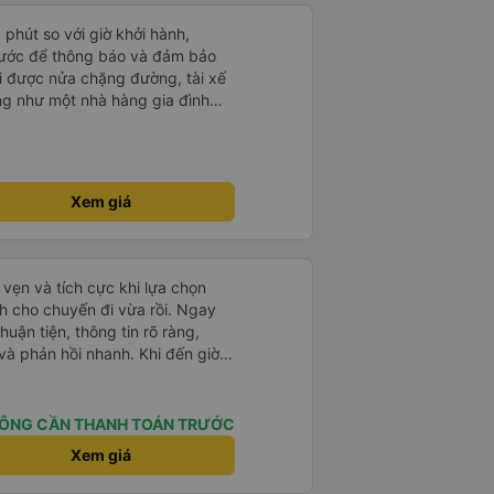
phút so với giờ khởi hành,
trước để thông báo và đảm bảo
Đi được nửa chặng đường, tài xế
ống như một nhà hàng gia đình
gon miệng, mọi thứ đều tươi
Tôi cảm thấy tệ khi bị yêu cầu
 phí thấp hơn nhiều so với giá trị,
ày. Đồ ăn đã được chế biến sẵn
Xem giá
iá không phải về đồ ăn nên dù
 giờ mặc dù chúng tôi phải dừng
Tài xế đã tăng tốc vào nửa sau,
hiếc xe limousine đó có dây an
 vẹn và tích cực khi lựa chọn
ất cả các ghế! Tôi chắc chắn sẽ
h cho chuyến đi vừa rồi. Ngay
ên bạn nên chọn công ty vận
huận tiện, thông tin rõ ràng,
và phản hồi nhanh. Khi đến giờ
ng hẹn, sắp xếp chỗ ngồi gọn
n xộn hay vội vàng. Không
gồi êm và đủ thoải mái cho những
ÔNG CẦN THANH TOÁN TRƯỚC
đối êm, tài xế lái cẩn thận, giữ
Xem giá
 thấy yên tâm trong suốt hành
 sự trật tự, không quá ồn ào,