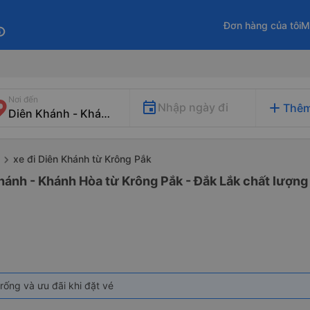
Đơn hàng của tôi
M
fo
Nơi đến
add
Nhập ngày đi
Thêm
xe đi Diên Khánh từ Krông Pắk
hánh - Khánh Hòa từ Krông Pắk - Đắk Lắk chất lượng 
rống và ưu đãi khi đặt vé