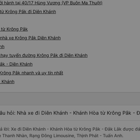
hởi hành tại 40/17 Hùng Vương (VP Buôn Ma Thuột)
từ Krông Pắk đi Diên Khánh
h từ Krông Pắk
á nhà xe Krông Pắk Diên Khánh
ánh
e chạy tuyến đường Krông Pắk đi Diên Khánh
Pắk - Diên Khánh
Krông Pắk nhanh và uy tín nhất
n Khánh
âu hỏi: Nhà xe đi Diên Khánh - Khánh Hòa từ Krông Pắk - Đ
rả lời: Xe đi Diên Khánh - Khánh Hòa từ Krông Pắk - Đắk Lắk được đá
e Thanh Nhàn, Rạng Đông Limousine, Thịnh Phát - Tuấn Anh.