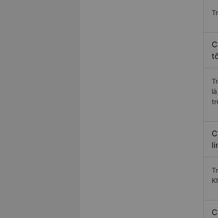
T
C
t
T
l
t
C
l
T
K
C