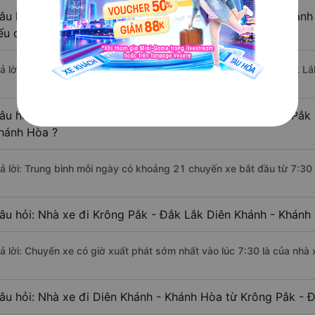
âu hỏi: Khoảng cách từ Krông Pắk - Đắk Lắk đi Diên Khánh
ếu di chuyển bằng xe khách?
rả lời: Đoạn đường đi Diên Khánh - Khánh Hòa từ Krông Pắk - Đắk L
âu hỏi: Mỗi ngày có bao nhiêu chuyến xe khách Krông Pắk 
hánh Hòa ?
rả lời: Trung bình mỗi ngày có khoảng 21 chuyến xe bắt đầu từ 7:30
âu hỏi: Nhà xe đi Krông Pắk - Đắk Lắk Diên Khánh - Khánh
rả lời: Chuyến xe có giờ xuất phát sớm nhất vào lúc 7:30 là của nhà 
âu hỏi: Nhà xe đi Diên Khánh - Khánh Hòa từ Krông Pắk - Đ