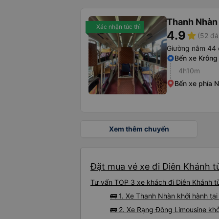
Thanh Nhàn
Xác nhận tức thì
4.9
star
(52 đá
Giường nằm 44 
Bến xe Krông
4h10m
Bến xe phía 
Xem thêm chuyến
Đặt mua vé xe đi Diên Khánh từ
Tư vấn TOP 3 xe khách đi Diên Khánh từ
🚌 1. Xe Thanh Nhàn khởi hành t
🚌 2. Xe Rạng Đông Limousine khở