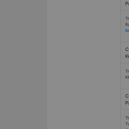
P
T
R
l
C
K
T
K
C
P
T
T