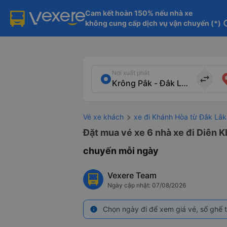
Cam kết hoàn 150% nếu nhà xe

không cung cấp dịch vụ vận chuyển (*)
in
Nơi xuất phát
import_export
Vé xe khách
xe đi Khánh Hòa từ Đắk Lắk
Đặt mua vé xe 6 nhà xe đi Diên K
chuyến mỗi ngày
Vexere Team
Ngày cập nhật: 07/08/2026
Chọn ngày đi để xem giá vé, số ghế t
info