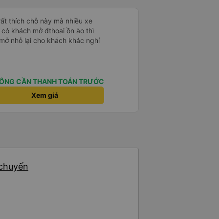
ghỉ ngơi hoặc thư giãn khi di
 rất thích chỗ này mà nhiều xe
ỗ trợ khách khá chu đáo, từ việc
 có khách mở đthoai ồn ào thì
 nhắc nhở điểm dừng. Nhìn
mở nhỏ lại cho khách khác nghỉ
h là một nhà xe có chất lượng
ợp để lựa chọn cho những chuyến
à thoải mái.
ÔNG CẦN THANH TOÁN TRƯỚC
Xem giá
 chuyến