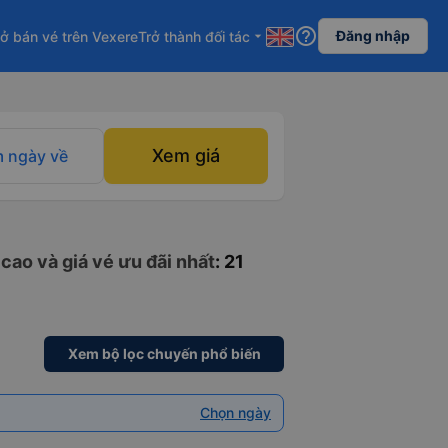
help_outline
Đăng nhập
ở bán vé trên Vexere
Trở thành đối tác
arrow_drop_down
Xem giá
 ngày về
cao và giá vé ưu đãi nhất
: 21
Xem bộ lọc chuyến phổ biến
Chọn ngày