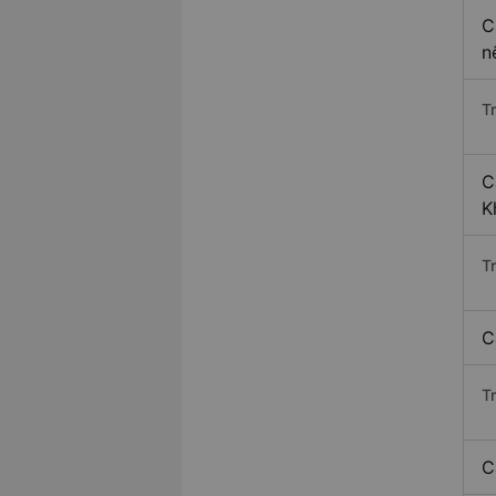
C
n
T
C
K
T
C
T
C