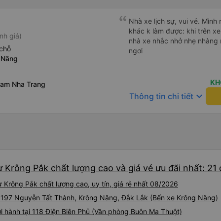
phù hợp với những ai muốn n
chuyển. Thái độ phục vụ của tài xế và phụ xe là điểm cộng
Nhà xe lịch sự, vui vẻ. Mình
lớn: lịch sự, thân thiện và h
khác k làm được: khi trên xe
nh giá)
hướng dẫn lên xuống xe đến
nhà xe nhắc nhở nhẹ nhàng 
chung, Thịnh Phát – Tuấn An
chỗ
ngơi
ổn định, dịch vụ tốt, phù h
 Năng
đi cần sự an tâm, gọn gàng v
KH
Nam Nha Trang
keyboard_arrow_down
Thông tin chi tiết
 Krông Pắk chất lượng cao và giá vé ưu đãi nhất: 21
 Krông Pắk chất lượng cao, uy tín, giá rẻ nhất 08/2026
ại 197 Nguyễn Tất Thành, Krông Năng, Đắk Lắk (Bến xe Krông Năng)
i hành tại 118 Điện Biên Phủ (Văn phòng Buôn Ma Thuột)