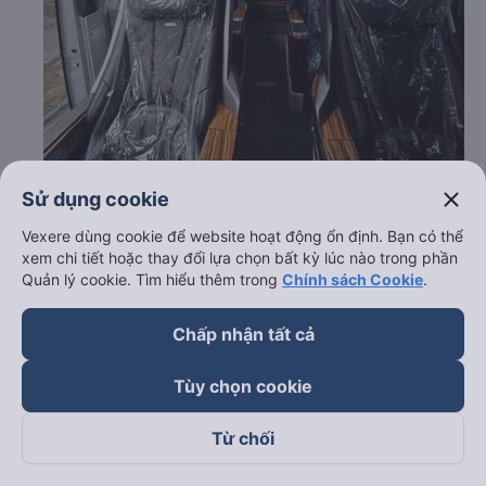
close
Sử dụng cookie
Vexere dùng cookie để website hoạt động ổn định. Bạn có thể
xem chi tiết hoặc thay đổi lựa chọn bất kỳ lúc nào trong phần
Quản lý cookie. Tìm hiểu thêm trong
Chính sách Cookie
.
c. Lộ trình, giờ khởi hành và giờ kết thúc của xe khách
Nhật Đoan Limousine
Chấp nhận tất cả
Giờ xuất phát ở Lâm Đồng: 01:00, 03:00, 11:00,
13:00, 15:00, 19:00
Tùy chọn cookie
Giờ đến nơi ở Tân Phú - Sài Gòn: 7:18, 9:18, 17:18,
19:18, 21:18, 01:18
Từ chối
Thời gian chạy từ Lâm Đồng đi Tân Phú - Sài Gòn
của nhà xe
Nhật Đoan Limousine
khoảng: 6.3 giờ