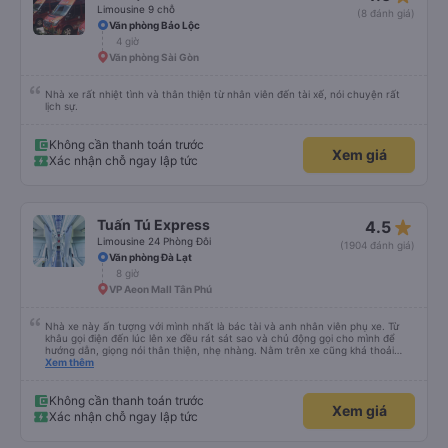
Limousine 9 chỗ
(8 đánh giá)
Văn phòng Bảo Lộc
4 giờ
Văn phòng Sài Gòn
Nhà xe rất nhiệt tình và thân thiện từ nhân viên đến tài xế, nói chuyện rất
lịch sự.
Không cần thanh toán trước
Xem giá
Xác nhận chỗ ngay lập tức
star_rate
Tuấn Tú Express
4.5
Limousine 24 Phòng Đôi
(1904 đánh giá)
Văn phòng Đà Lạt
8 giờ
VP Aeon Mall Tân Phú
Nhà xe này ấn tượng với mình nhất là bác tài và anh nhân viên phụ xe. Từ
khâu gọi điện đến lúc lên xe đều rát sát sao và chủ động gọi cho mình để
hướng dẫn, giọng nói thân thiện, nhẹ nhàng. Nằm trên xe cũng khá thoải
mái, chăn nệm nước suối đầy đủ. Chuyến xe của mình hầu hết là các cô bác
Xem thêm
lớn tuổi thế nên khi hít thở sẽ thấy có một chút mùi người già Lúc xuống xe,
điểm thả của mình ban đầu dự kiến là Ngã 3 Sợi ( Nha Trang ) và bắt Grab
nhưng các anh hướng dẫn mình xuống ở đây không có ma nào dám chở đâu
Không cần thanh toán trước
Xem giá
( vì đây là địa bàn của thế lực xe ôm ngầm, dân chơi cỏ kẹo ke...) Và thế là
Xác nhận chỗ ngay lập tức
mình được chở xuống Ngã 3 thành , nơi sáng sủa an toàn hơn. Một Chuyến
xe được biết thêm nhiều câu chuyện mới. Cảm ơn nhà xe đã giúp đỡ