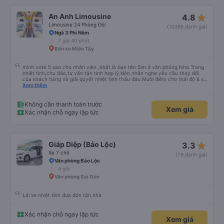
star_rate
An Anh Limousine
4.8
Limousine 24 Phòng Đôi
(10386 đánh giá)
Ngã 3 Phi Nôm
7 giờ 40 phút
Bến xe Miền Tây
mình vote 5 sao cho nhân viên ,nhất là bạn tên Sim ở văn phòng Nha Trang
nhiệt tình,chu đáo,tư vấn tận tình hợp lý,kiên nhẫn nghe yêu cầu thay đổi
của khách hàng và giải quyết nhiệt tình thấu đáo.Mười điểm cho thái độ & sự
chuyên nghiệp của bạn Sim. Mình ấn tượng với bạn Sim và có hỏi thăm tài xế
Xem thêm
về bạn ấy và biết bạn ấy là người Đà Lạt ,niềm nở nhẹ nhàng ánh mắt rất
tập trung lắng nghe. Thật tuyệt vời Các nhân viên còn lại cũng rất tốt nói
chuyện nhẹ nhàng và rất ok,Về thái độ nhân viên &tài xế thì mình chắc chắn
Không cần thanh toán trước
Xem giá
ăn đứt các hãng xe dịch vụ hiện nay. Chất lượng dịch vụ trong xe cũng có
Xác nhận chỗ ngay lập tức
nhỉnh hơn các hãng khác về thái độ bác tài & xe tương đối ok so với hãng
khác Nếu cần tốt hơn thì hãng nên lót tấm nệm mỏng (mình đã từng trải
nghiệm) để khi bẩn thì giặt ,chứ nằm trực tiếp trên ghế da thì rất mau hôi và
ko vệ sinh được, mình nằm cứ cảm giác nằm chung mồ hôi với người lạ nên
mình cứ phải mang cái mền mỏng để lót nằm. Chúc hãng xe luôn suôn sẻ
star_rate
Giáp Diệp (Bảo Lộc)
3.3
,thượng lộ bình an Hẹn gặp lại chuyến 5 giờ sáng mai
Xe 7 chỗ
(79 đánh giá)
Văn phòng Bảo Lộc
4 giờ
Văn phòng Sài Gòn
Lái xe nhiệt tình đưa đón tận nhà
Xác nhận chỗ ngay lập tức
Xem giá