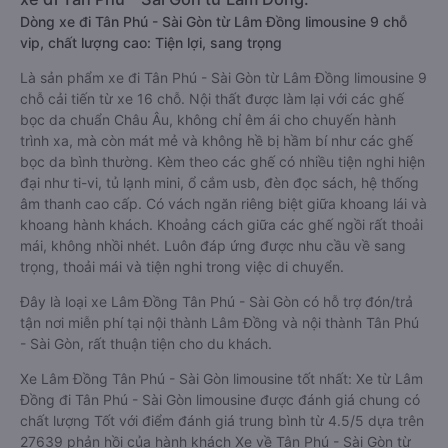
Dòng xe đi Tân Phú - Sài Gòn từ Lâm Đồng limousine 9 chỗ
vip, chất lượng cao: Tiện lợi, sang trọng
Là sản phẩm xe đi Tân Phú - Sài Gòn từ Lâm Đồng limousine 9
chỗ cải tiến từ xe 16 chỗ. Nội thất được làm lại với các ghế
bọc da chuẩn Châu Âu, không chỉ êm ái cho chuyến hành
trình xa, mà còn mát mẻ và không hề bị hầm bí như các ghế
bọc da bình thường. Kèm theo các ghế có nhiều tiện nghi hiện
đại như ti-vi, tủ lạnh mini, ổ cắm usb, đèn đọc sách, hệ thống
âm thanh cao cấp. Có vách ngăn riêng biệt giữa khoang lái và
khoang hành khách. Khoảng cách giữa các ghế ngồi rất thoải
mái, không nhồi nhét. Luôn đáp ứng được nhu cầu về sang
trọng, thoải mái và tiện nghi trong việc di chuyển.
Đây là loại xe Lâm Đồng Tân Phú - Sài Gòn có hỗ trợ đón/trả
tận nơi miễn phí tại nội thành Lâm Đồng và nội thành Tân Phú
- Sài Gòn, rất thuận tiện cho du khách.
Xe Lâm Đồng Tân Phú - Sài Gòn limousine tốt nhất: Xe từ Lâm
Đồng đi Tân Phú - Sài Gòn limousine được đánh giá chung có
chất lượng Tốt với điểm đánh giá trung bình từ 4.5/5 dựa trên
27639 phản hồi của hành khách Xe về Tân Phú - Sài Gòn từ