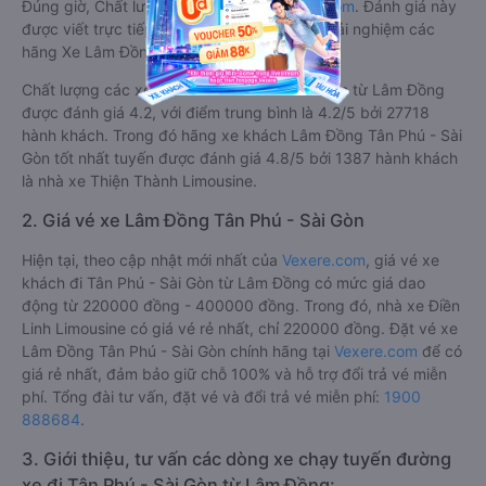
Đúng giờ, Chất lượng phục vụ trên
Vexere.com
. Đánh giá này
được viết trực tiếp bởi các khách hàng đã trải nghiệm các
hãng Xe Lâm Đồng đi Tân Phú - Sài Gòn.
Chất lượng các xe khách đi Tân Phú - Sài Gòn từ Lâm Đồng
được đánh giá 4.2, với điểm trung bình là 4.2/5 bởi 27718
hành khách. Trong đó hãng xe khách Lâm Đồng Tân Phú - Sài
Gòn tốt nhất tuyến được đánh giá 4.8/5 bởi 1387 hành khách
là nhà xe Thiện Thành Limousine.
2. Giá vé xe Lâm Đồng Tân Phú - Sài Gòn
Hiện tại, theo cập nhật mới nhất của
Vexere.com
, giá vé xe
khách đi Tân Phú - Sài Gòn từ Lâm Đồng có mức giá dao
động từ 220000 đồng - 400000 đồng. Trong đó, nhà xe Điền
Linh Limousine có giá vé rẻ nhất, chỉ 220000 đồng. Đặt vé xe
Lâm Đồng Tân Phú - Sài Gòn chính hãng tại
Vexere.com
để có
giá rẻ nhất, đảm bảo giữ chỗ 100% và hỗ trợ đổi trả vé miễn
phí. Tổng đài tư vấn, đặt vé và đổi trả vé miễn phí:
1900
888684
.
3. Giới thiệu, tư vấn các dòng xe chạy tuyến đường
xe đi Tân Phú - Sài Gòn từ Lâm Đồng: