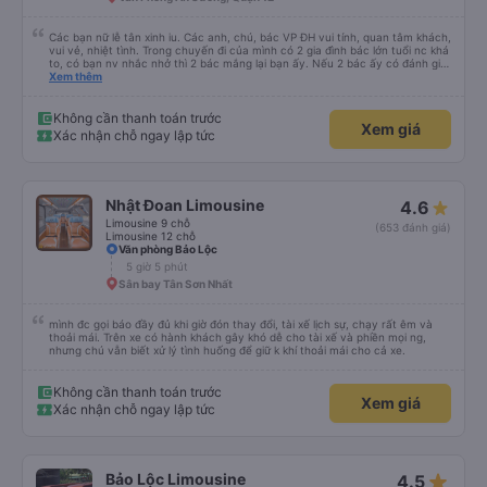
đưa đón nên tôi mới phớt lờ tài xế taxi. Tôi vừa cho xem địa chỉ khách sạn, tài
xế đưa đón đã đưa tôi đến đúng nơi. Tôi thực sự đánh giá cao mọi thứ. Tôi hi
vọng được gặp bạn lần nữa.
Các bạn nữ lễ tân xinh iu. Các anh, chú, bác VP ĐH vui tính, quan tâm khách,
vui vẻ, nhiệt tình. Trong chuyến đi của mình có 2 gia đình bác lớn tuổi nc khá
to, có bạn nv nhắc nhở thì 2 bác mắng lại bạn ấy. Nếu 2 bác ấy có đánh giá
xấu thì mình ngược lại nha. Bạn ấy nhắc nhở rất đúng. 2 bác nói rất to. To
Xem thêm
đến lỗi mình ngủ còn mơ được câu chuyện các bác nói với nhau xuất hiện
trong giấc mơ của mình luôn. Nên nếu bạn ấy bị phản ánh thì đừng trừ lương
bạn ấy nha. Nếu bạn ấy bị trừ thì bảo bạn ấy liên hệ sđt của mình, mình hỗ
Không cần thanh toán trước
Xem giá
trợ ạ. Số mình đuôi 666, chuyến ĐH-NT ngày 16/1. À các bạn nữ lễ tân xinh
Xác nhận chỗ ngay lập tức
iu còn đổi cho mình phòng đơn sang đôi xong còn note là (một mình) yêu
luôn. Nhưng phòng đôi mà nằm một thì mỗi lần xe rẽ 1 cái là ✈️ Ít đi xe khách
nhưng đủ để đánh giá 10/10.
Nhật Đoan Limousine
4.6
Limousine 9 chỗ
(653 đánh giá)
Limousine 12 chỗ
Văn phòng Bảo Lộc
5 giờ 5 phút
Sân bay Tân Sơn Nhất
mình đc gọi báo đầy đủ khi giờ đón thay đổi, tài xế lịch sự, chạy rất êm và
thoải mái. Trên xe có hành khách gây khó dễ cho tài xế và phiền mọi ng,
nhưng chú vẫn biết xử lý tình huống để giữ k khí thoải mái cho cả xe.
Không cần thanh toán trước
Xem giá
Xác nhận chỗ ngay lập tức
star_rate
Bảo Lộc Limousine
4.5