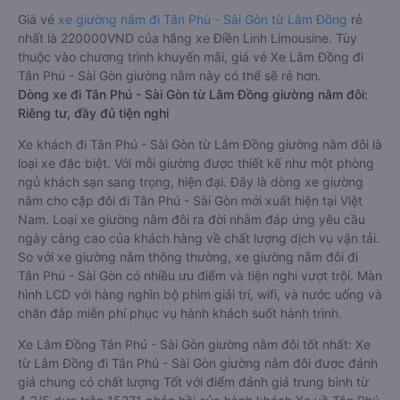
Giá vé
xe giường nằm đi Tân Phú - Sài Gòn từ Lâm Đồng
rẻ
nhất là 220000VND của hãng xe Điền Linh Limousine. Tùy
thuộc vào chương trình khuyến mãi, giá vé Xe Lâm Đồng đi
Tân Phú - Sài Gòn giường nằm này có thể sẽ rẻ hơn.
Dòng xe đi Tân Phú - Sài Gòn từ Lâm Đồng giường nằm đôi:
Riêng tư, đầy đủ tiện nghi
Xe khách đi Tân Phú - Sài Gòn từ Lâm Đồng giường nằm đôi là
loại xe đặc biệt. Với mỗi giường được thiết kế như một phòng
ngủ khách sạn sang trọng, hiện đại. Đây là dòng xe giường
nằm cho cặp đôi đi Tân Phú - Sài Gòn mới xuất hiện tại Việt
Nam. Loại xe giường nằm đôi ra đời nhằm đáp ứng yêu cầu
ngày càng cao của khách hàng về chất lượng dịch vụ vận tải.
So với xe giường nằm thông thường, xe giường nằm đôi đi
Tân Phú - Sài Gòn có nhiều ưu điểm và tiện nghi vượt trội. Màn
hình LCD với hàng nghìn bộ phim giải trí, wifi, và nước uống và
chăn đắp miễn phí phục vụ hành khách suốt hành trình.
Xe Lâm Đồng Tân Phú - Sài Gòn giường nằm đôi tốt nhất: Xe
từ Lâm Đồng đi Tân Phú - Sài Gòn giường nằm đôi được đánh
giá chung có chất lượng Tốt với điểm đánh giá trung bình từ