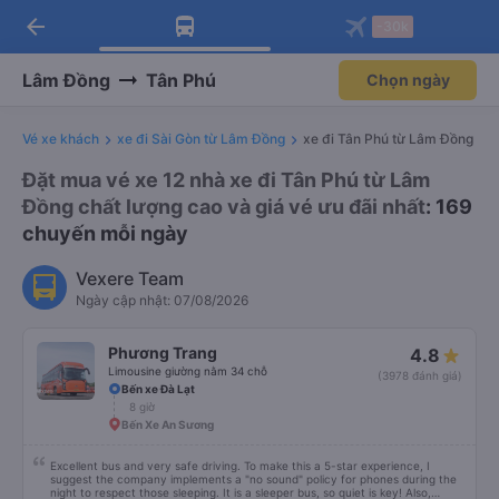
arrow_back
Tải app Vexere ngay!
Tải app Vexere
-30k
Mở app
Mở app
Nhận ưu đãi thành viên độc
-30k/ghế khi đặt vé máy bay qua
quyền
app
Lâm Đồng
Tân Phú
Chọn ngày
Vé xe khách
xe đi Sài Gòn từ Lâm Đồng
xe đi Tân Phú từ Lâm Đồng
Đặt mua vé xe 12 nhà xe đi Tân Phú từ Lâm
Đồng chất lượng cao và giá vé ưu đãi nhất
: 169
chuyến mỗi ngày
Vexere Team
Ngày cập nhật: 07/08/2026
Phương Trang
4.8
Limousine giường nằm 34 chỗ
(3978 đánh giá)
Bến xe Đà Lạt
8 giờ
Bến Xe An Sương
Excellent bus and very safe driving. To make this a 5-star experience, I
suggest the company implements a "no sound" policy for phones during the
night to respect those sleeping. It is a sleeper bus, so quiet is key! Also,