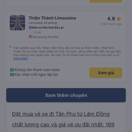
star_rate
Thiện Thành Limousine
4.8
Limousine 24 phòng
(1387 đánh giá)
Bến xe liên tỉnh Đà Lạt
8 giờ
Văn phòng Tân Phú
Trải nghiệm quá tốt. Nhân viên tổng đài và nhà xe thân thiện, nhiệt tình.
Trước khi xe chạy được phần ăn nhẹ và nước uống miễn phí. Đến nơi gọi dậy
nhẹ nhàng như người yêu. Xe nằm to và thoải mái như ở nhà chạy êm ru đến
nơi lúc nào không hay luôn. I had very good experience with this bus
Xem thêm
operator. The staff are friendly and helpful. Before getting on the bus, we
were offered light meals and drinks. When the bus has arrived, the staff
woke us up as they were waking up up their lovers. If you are foreigners and
Không cần thanh toán trước
Xem giá
planning to take this bus, please don’t hesitate as the seats are big and
Xác nhận chỗ ngay lập tức
comfortable enough for you to sleep on.
Xem thêm chuyến
Đặt mua vé xe đi Tân Phú từ Lâm Đồng
chất lượng cao và giá vé ưu đãi nhất: 169