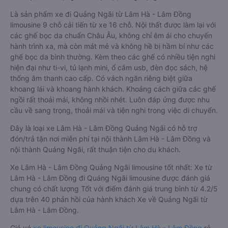
Là sản phẩm xe đi Quảng Ngãi từ Lâm Hà - Lâm Đồng
limousine 9 chỗ cải tiến từ xe 16 chỗ. Nội thất được làm lại với
các ghế bọc da chuẩn Châu Âu, không chỉ êm ái cho chuyến
hành trình xa, mà còn mát mẻ và không hề bị hầm bí như các
ghế bọc da bình thường. Kèm theo các ghế có nhiều tiện nghi
hiện đại như ti-vi, tủ lạnh mini, ổ cắm usb, đèn đọc sách, hệ
thống âm thanh cao cấp. Có vách ngăn riêng biệt giữa
khoang lái và khoang hành khách. Khoảng cách giữa các ghế
ngồi rất thoải mái, không nhồi nhét. Luôn đáp ứng được nhu
cầu về sang trọng, thoải mái và tiện nghi trong việc di chuyển.
Đây là loại xe Lâm Hà - Lâm Đồng Quảng Ngãi có hỗ trợ
đón/trả tận nơi miễn phí tại nội thành Lâm Hà - Lâm Đồng và
nội thành Quảng Ngãi, rất thuận tiện cho du khách.
Xe Lâm Hà - Lâm Đồng Quảng Ngãi limousine tốt nhất: Xe từ
Lâm Hà - Lâm Đồng đi Quảng Ngãi limousine được đánh giá
chung có chất lượng Tốt với điểm đánh giá trung bình từ 4.2/5
dựa trên 40 phản hồi của hành khách Xe về Quảng Ngãi từ
Lâm Hà - Lâm Đồng.
Giá vé
xe limousine đi Quảng Ngãi từ Lâm Hà - Lâm Đồng
rẻ