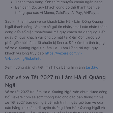
Thanh toán bằng hình thức chuyển khoản ngân hàng.
Bên cạnh đó, quý khách cũng có thể thanh toán vé
thông qua các ví Momo, ZaloPay, AirPay, VNPay,…
Sau khi thanh toán vé xe khách Lâm Hà - Lâm Đồng Quảng
Ngãi thành công, Vexere sẽ gửi tin nhắn/email xác nhận thành
công đến số điện thoại/email mà quý khách đã đăng ký. Đến
ngày đi, quý khách vui lòng có mặt tại điểm đón trước 30
phút giờ khởi hành để chuẩn bị lên xe. Để kiểm tra tình trạng
vé xe đi Quảng Ngãi từ Lâm Hà - Lâm Đồng đã đặt, quý
khách vui lòng truy cập
https://vexere.com/vi-
VN/booking/ticketinfo
Xem hướng dẫn chi tiết, minh họa bằng hình ảnh
tại đây.
Đặt vé xe Tết 2027 từ Lâm Hà đi Quảng
Ngãi
Vé xe tết 2027 từ Lâm Hà đi Quảng Ngãi vẫn chưa được công
bố. Vexere.com sẽ sớm thông báo cho các bạn thông tin vé
xe Tết 2027 bao gồm giá vé, lịch trình, ngày giờ bán vé của
các hãng xe khách đi tuyến đường Lâm Hà - Quảng Ngãi và
Quảng Ngãi - Lâm Hà ngay khi có thông tin từ các hãng xe.