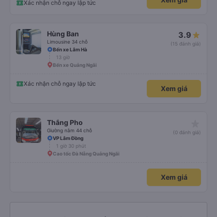
Xác nhận chỗ ngay lập tức
Hùng Ban
3.9
Limousine 34 chỗ
(15 đánh giá)
Bến xe Lâm Hà
13 giờ
Bến xe Quảng Ngãi
Xác nhận chỗ ngay lập tức
Xem giá
star_rate
Thắng Pho
Giường nằm 44 chỗ
(0 đánh giá)
VP Lâm Đồng
1 giờ 30 phút
Cao tốc Đà Nẵng Quảng Ngãi
Xem giá