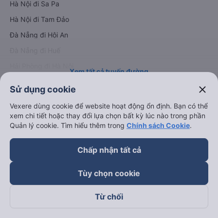
Hà Nội đi Sa Pa
Hà Nội đi Tam Đảo
Đà Nẵng đi Hội An
Đà Nẵng đi Huế
Hải Phòng đi Hà Nội
Xem tất cả tuyến đường
close
Sử dụng cookie
Vexere dùng cookie để website hoạt động ổn định. Bạn có thể
xem chi tiết hoặc thay đổi lựa chọn bất kỳ lúc nào trong phần
Quản lý cookie. Tìm hiểu thêm trong
Chính sách Cookie
.
Chấp nhận tất cả
keyboard_arrow_down
Về chúng tôi
Tùy chọn cookie
keyboard_arrow_down
Hỗ trợ
Từ chối
keyboard_arrow_down
Trở thành đối tác