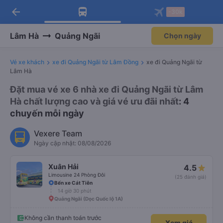
arrow_back
Tải app Vexere ngay!
Tải app Vexere
-30k
Mở app
Mở app
Nhận ưu đãi thành viên độc
-30k/ghế khi đặt vé máy bay qua
quyền
app
Lâm Hà
Quảng Ngãi
Chọn ngày
Vé xe khách
xe đi Quảng Ngãi từ Lâm Đồng
xe đi Quảng Ngãi từ
Lâm Hà
Đặt mua vé xe 6 nhà xe đi Quảng Ngãi từ Lâm
Hà chất lượng cao và giá vé ưu đãi nhất
: 4
chuyến mỗi ngày
Vexere Team
Ngày cập nhật: 08/08/2026
Xuân Hải
4.5
Limousine 24 Phòng Đôi
(25 đánh giá)
Bến xe Cát Tiên
14 giờ 30 phút
Quảng Ngãi (Dọc Quốc lộ 1A)
Không cần thanh toán trước
Xem giá