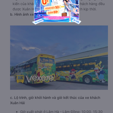
kiến của khách hàng. Mọi phản hồi của khách hàng đều
được Xuân Hải ghi nhận và xử lý một cách kịp thời.
b. Hình ảnh xe Xuân Hải
c. Lộ trình, giờ khởi hành và giờ kết thúc của xe khách
Xuân Hải
Giờ xuất phát ở Lâm Hà - Lâm Đồng: 10:00, 15:30