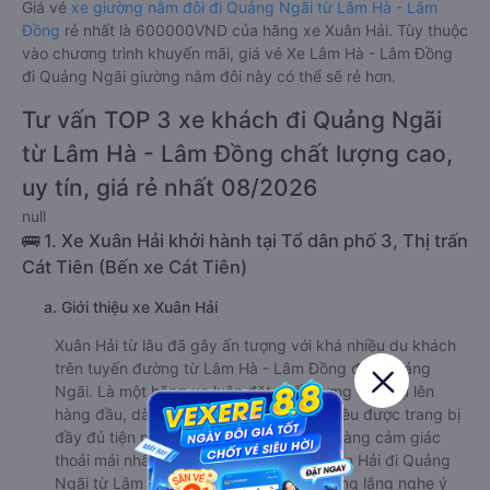
Giá vé
xe giường nằm đôi đi Quảng Ngãi từ Lâm Hà - Lâm
Đồng
rẻ nhất là 600000VND của hãng xe Xuân Hải. Tùy thuộc
vào chương trình khuyến mãi, giá vé Xe Lâm Hà - Lâm Đồng
đi Quảng Ngãi giường nằm đôi này có thể sẽ rẻ hơn.
Tư vấn TOP 3 xe khách đi Quảng Ngãi
từ Lâm Hà - Lâm Đồng chất lượng cao,
uy tín, giá rẻ nhất 08/2026
null
🚌 1. Xe Xuân Hải khởi hành tại Tổ dân phố 3, Thị trấn
Cát Tiên (Bến xe Cát Tiên)
a. Giới thiệu xe Xuân Hải
Xuân Hải từ lâu đã gây ấn tượng với khá nhiều du khách
trên tuyến đường từ Lâm Hà - Lâm Đồng đến Quảng
Ngãi. Là một hãng xe luôn đặt chất lượng dịch vụ lên
hàng đầu, dàn xe khách của Xuân Hải đều được trang bị
đầy đủ tiện nghi, mang đến cho khách hàng cảm giác
thoải mái nhất trong suốt hành trình. Xuân Hải đi Quảng
Ngãi từ Lâm Hà - Lâm Đồng luôn sẵn sàng lắng nghe ý