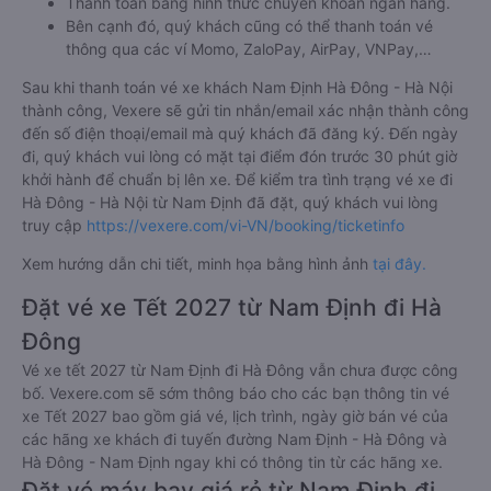
Thanh toán bằng hình thức chuyển khoản ngân hàng.
Bên cạnh đó, quý khách cũng có thể thanh toán vé
thông qua các ví Momo, ZaloPay, AirPay, VNPay,…
Sau khi thanh toán vé xe khách Nam Định Hà Đông - Hà Nội
thành công, Vexere sẽ gửi tin nhắn/email xác nhận thành công
đến số điện thoại/email mà quý khách đã đăng ký. Đến ngày
đi, quý khách vui lòng có mặt tại điểm đón trước 30 phút giờ
khởi hành để chuẩn bị lên xe. Để kiểm tra tình trạng vé xe đi
Hà Đông - Hà Nội từ Nam Định đã đặt, quý khách vui lòng
truy cập
https://vexere.com/vi-VN/booking/ticketinfo
Xem hướng dẫn chi tiết, minh họa bằng hình ảnh
tại đây.
Đặt vé xe Tết 2027 từ Nam Định đi Hà
Đông
Vé xe tết 2027 từ Nam Định đi Hà Đông vẫn chưa được công
bố. Vexere.com sẽ sớm thông báo cho các bạn thông tin vé
xe Tết 2027 bao gồm giá vé, lịch trình, ngày giờ bán vé của
các hãng xe khách đi tuyến đường Nam Định - Hà Đông và
Hà Đông - Nam Định ngay khi có thông tin từ các hãng xe.
Đặt vé máy bay giá rẻ từ Nam Định đi