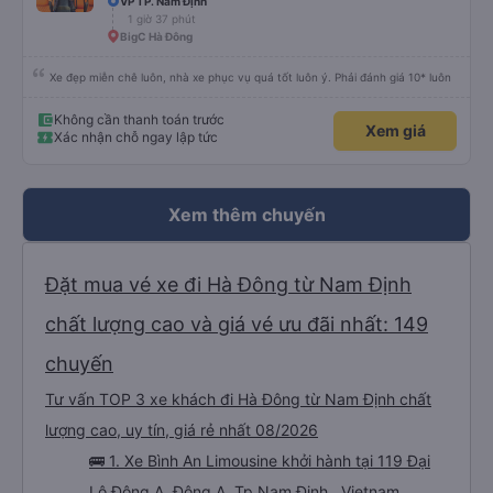
VP TP. Nam Định
1 giờ 37 phút
BigC Hà Đông
Xe đẹp miễn chê luôn, nhà xe phục vụ quá tốt luôn ý. Phải đánh giá 10* luôn
Không cần thanh toán trước
Xem giá
Xác nhận chỗ ngay lập tức
Xem thêm chuyến
Đặt mua vé xe đi Hà Đông từ Nam Định
chất lượng cao và giá vé ưu đãi nhất: 149
chuyến
Tư vấn TOP 3 xe khách đi Hà Đông từ Nam Định chất
lượng cao, uy tín, giá rẻ nhất 08/2026
🚌 1. Xe Bình An Limousine khởi hành tại 119 Đại
Lộ Đông A, Đông A, Tp Nam Định , Vietnam