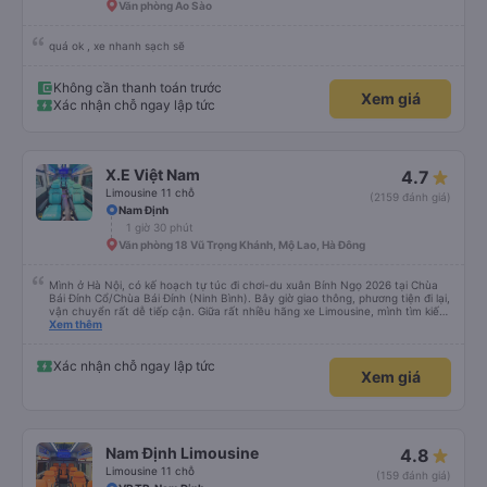
Văn phòng Ao Sào
quá ok , xe nhanh sạch sẽ
Không cần thanh toán trước
Xem giá
Xác nhận chỗ ngay lập tức
X.E Việt Nam
4.7
Limousine 11 chỗ
(2159 đánh giá)
Nam Định
1 giờ 30 phút
Văn phòng 18 Vũ Trọng Khánh, Mộ Lao, Hà Đông
Mình ở Hà Nội, có kế hoạch tự túc đi chơi-du xuân Bính Ngọ 2026 tại Chùa
Bái Đính Cổ/Chùa Bái Đính (Ninh Bình). Bây giờ giao thông, phương tiện đi lại,
vận chuyển rất dễ tiếp cận. Giữa rất nhiều hãng xe Limousine, mình tìm kiếm
trên Vexere và chốt được lịch phù hợp với hãng xe X.E Việt Nam. Giá vé lượt
Xem thêm
đi và lượt về (2 chiều, khứ hồi) khá hợp lý. Điều mà mình thấy đỉnh nhất chính
là hãng có hỗ trợ xe trung chuyển. Từ văn phòng 251 Lương Văn Thăng,
phường Hoa Lư đến Chùa Bái Đính, phường Tây Hoa Lư khoảng cách là
Xác nhận chỗ ngay lập tức
Xem giá
~20km, hãng nhiệt tình đưa đón dù chỉ là 1 người, đưa đón 2 chiều bằng xe
trung chuyển với khoảng cách tổng là 40km mà phí thu thêm chỉ có
45.000đ. Mình chỉ lo cho hãng sẽ bị lỗ thôi. Mình chỉ cảm nhận nhất về vụ xe
trung chuyển thôi. Năm mới, chúc hãng X.E Việt Nam ngày càng phát triển
nhé. Thân mến.
Nam Định Limousine
4.8
Limousine 11 chỗ
(159 đánh giá)