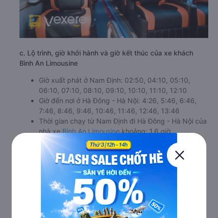
c. Lộ trình, giờ khởi hành và giờ kết thúc của xe khách
Bình An Limousine
Giờ xuất phát ở Nam Định: 02:50, 04:10, 05:10,
06:10, 07:10, 08:10, 09:10, 10:10, 11:10, 12:10
Giờ đến nơi ở Hà Đông - Hà Nội: 4:26, 5:46, 6:46,
7:46, 8:46, 9:46, 10:46, 11:46, 12:46, 13:46
Thời gian chạy từ Nam Định đi Hà Đông - Hà Nội của
nhà xe
Bình An Limousine
khoảng: 1.6 giờ
d. Các điểm đón khách của nhà xe Bình An Limousine
119 Đông A
Văn phòng Giao Thuỷ
Văn phòng Giao Thịnh
Văn phòng Nghĩa Tân
e. Các điểm trả khách của nhà xe Bình An Limousine