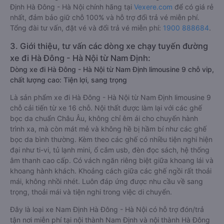
Định Hà Đông - Hà Nội chính hãng tại
Vexere.com
để có giá rẻ
nhất, đảm bảo giữ chỗ 100% và hỗ trợ đổi trả vé miễn phí.
Tổng đài tư vấn, đặt vé và đổi trả vé miễn phí:
1900 888684
.
3. Giới thiệu, tư vấn các dòng xe chạy tuyến đường
xe đi Hà Đông - Hà Nội từ Nam Định:
Dòng xe đi Hà Đông - Hà Nội từ Nam Định limousine 9 chỗ vip,
chất lượng cao: Tiện lợi, sang trọng
Là sản phẩm xe đi Hà Đông - Hà Nội từ Nam Định limousine 9
chỗ cải tiến từ xe 16 chỗ. Nội thất được làm lại với các ghế
bọc da chuẩn Châu Âu, không chỉ êm ái cho chuyến hành
trình xa, mà còn mát mẻ và không hề bị hầm bí như các ghế
bọc da bình thường. Kèm theo các ghế có nhiều tiện nghi hiện
đại như ti-vi, tủ lạnh mini, ổ cắm usb, đèn đọc sách, hệ thống
âm thanh cao cấp. Có vách ngăn riêng biệt giữa khoang lái và
khoang hành khách. Khoảng cách giữa các ghế ngồi rất thoải
mái, không nhồi nhét. Luôn đáp ứng được nhu cầu về sang
trọng, thoải mái và tiện nghi trong việc di chuyển.
Đây là loại xe Nam Định Hà Đông - Hà Nội có hỗ trợ đón/trả
tận nơi miễn phí tại nội thành Nam Định và nội thành Hà Đông