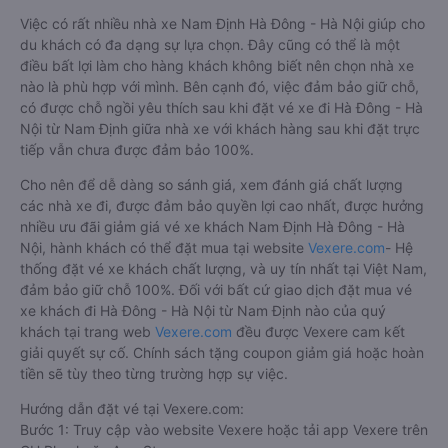
Việc có rất nhiều nhà xe Nam Định Hà Đông - Hà Nội giúp cho
du khách có đa dạng sự lựa chọn. Đây cũng có thể là một
điều bất lợi làm cho hàng khách không biết nên chọn nhà xe
nào là phù hợp với mình. Bên cạnh đó, việc đảm bảo giữ chỗ,
có được chỗ ngồi yêu thích sau khi đặt vé xe đi Hà Đông - Hà
Nội từ Nam Định giữa nhà xe với khách hàng sau khi đặt trực
tiếp vẫn chưa được đảm bảo 100%.
Cho nên để dễ dàng so sánh giá, xem đánh giá chất lượng
các nhà xe đi, được đảm bảo quyền lợi cao nhất, được hưởng
nhiều ưu đãi giảm giá vé xe khách Nam Định Hà Đông - Hà
Nội, hành khách có thể đặt mua tại website
Vexere.com
- Hệ
thống đặt vé xe khách chất lượng, và uy tín nhất tại Việt Nam,
đảm bảo giữ chỗ 100%. Đối với bất cứ giao dịch đặt mua vé
xe khách đi Hà Đông - Hà Nội từ Nam Định nào của quý
khách tại trang web
Vexere.com
đều được Vexere cam kết
giải quyết sự cố. Chính sách tặng coupon giảm giá hoặc hoàn
tiền sẽ tùy theo từng trường hợp sự việc.
Hướng dẫn đặt vé tại Vexere.com:
Bước 1: Truy cập vào website Vexere hoặc tải app Vexere trên