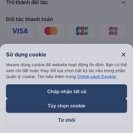
keyboard_arrow_down
Trở thành đối tác
Đối tác thanh toán
close
Sử dụng cookie
Vexere dùng cookie để website hoạt động ổn định. Bạn có thể
xem chi tiết hoặc thay đổi lựa chọn bất kỳ lúc nào trong phần
Quản lý cookie. Tìm hiểu thêm trong
Chính sách Cookie
.
Chấp nhận tất cả
Tùy chọn cookie
Từ chối