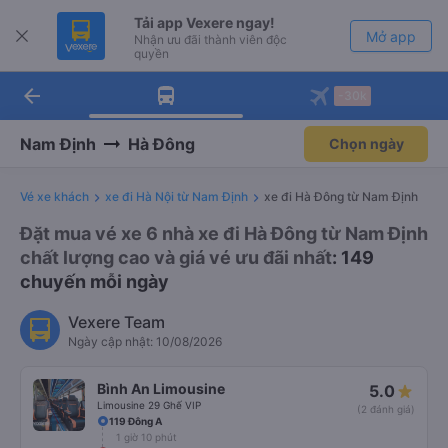
Tải app Vexere ngay!
Mở app
Nhận ưu đãi thành viên độc
quyền
arrow_back
Tải app Vexere
-30k
Mở app
-30k/ghế khi đặt vé máy bay qua
app
Nam Định
Hà Đông
Chọn ngày
Vé xe khách
xe đi Hà Nội từ Nam Định
xe đi Hà Đông từ Nam Định
Đặt mua vé xe 6 nhà xe đi Hà Đông từ Nam Định
chất lượng cao và giá vé ưu đãi nhất
: 149
chuyến mỗi ngày
Vexere Team
Ngày cập nhật: 10/08/2026
Bình An Limousine
5.0
Limousine 29 Ghế VIP
(2 đánh giá)
119 Đông A
1 giờ 10 phút