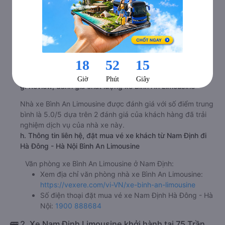
Văn phòng Ao Sào
f. Giá vé giá xe khách đi Hà Đông - Hà Nội từ Nam Định
Bình An Limousine
ghế ngồi 130000đ/vé
limousine 130000đ/vé
g. Review, đánh giá chất lượng xe Bình An Limousine
Nhà xe Bình An Limousine được đánh giá với số điểm trung
bình là 5.0/5 dựa trên 2 đánh giá của khách hàng đã trải
nghiệm dịch vụ của nhà xe này.
h. Thông tin liên hệ, đặt mua vé xe khách từ Nam Định đi
Hà Đông - Hà Nội Bình An Limousine
Văn phòng xe Bình An Limousine ở Nam Định:
Xem địa chỉ văn phòng nhà xe Bình An Limousine:
https://vexere.com/vi-VN/xe-binh-an-limousine
Số điện thoại đặt mua vé xe Nam Định Hà Đông - Hà
Nội:
1900 888684
🚌 2. Xe Nam Định Limousine khởi hành tại 75 Trần