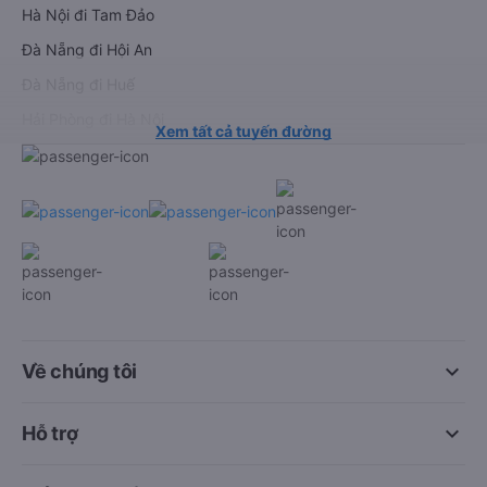
Hà Nội đi Tam Đảo
Đà Nẵng đi Hội An
Đà Nẵng đi Huế
Hải Phòng đi Hà Nội
Xem tất cả tuyến đường
keyboard_arrow_down
Về chúng tôi
keyboard_arrow_down
Hỗ trợ