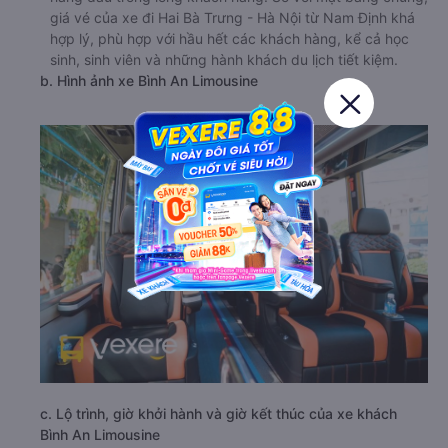
giá vé của xe đi Hai Bà Trưng - Hà Nội từ Nam Định khá
hợp lý, phù hợp với hầu hết các khách hàng, kể cả học
sinh, sinh viên và những hành khách du lịch tiết kiệm.
b. Hình ảnh xe Bình An Limousine
c. Lộ trình, giờ khởi hành và giờ kết thúc của xe khách
Bình An Limousine