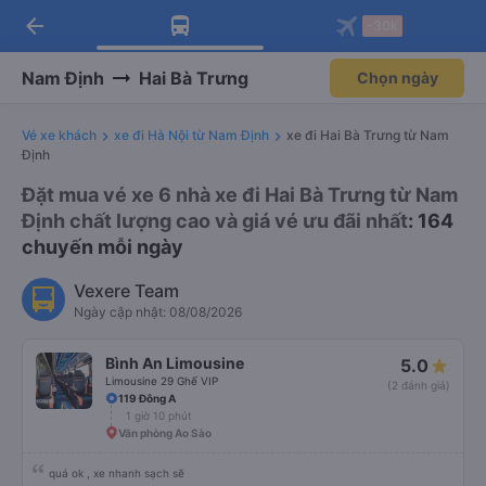
arrow_back
Tải app Vexere ngay!
Tải app Vexere
-30k
Mở app
Mở app
Nhận ưu đãi thành viên độc
-30k/ghế khi đặt vé máy bay qua
quyền
app
Nam Định
Hai Bà Trưng
Chọn ngày
Vé xe khách
xe đi Hà Nội từ Nam Định
xe đi Hai Bà Trưng từ Nam
Định
Đặt mua vé xe 6 nhà xe đi Hai Bà Trưng từ Nam
Định chất lượng cao và giá vé ưu đãi nhất
: 164
chuyến mỗi ngày
Vexere Team
Ngày cập nhật: 08/08/2026
Bình An Limousine
5.0
Limousine 29 Ghế VIP
(2 đánh giá)
119 Đông A
1 giờ 10 phút
Văn phòng Ao Sào
quá ok , xe nhanh sạch sẽ