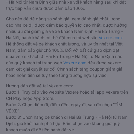
- Hà Nội từ Nam Định giữa nhà xe với khách hàng sau khi đặt
trực tiếp vẫn chưa được đảm bảo 100%.
Cho nên để dễ dàng so sánh giá, xem đánh giá chất lượng
các nhà xe đi, được đảm bảo quyền lợi cao nhất, được hưởng
nhiều ưu đãi giảm giá vé xe khách Nam Định Hai Bà Trưng -
Hà Nội, hành khách có thể đặt mua tại website
Vexere.com
-
Hệ thống đặt vé xe khách chất lượng, và uy tín nhất tại Việt
Nam, đảm bảo giữ chỗ 100%. Đối với bất cứ giao dịch đặt
mua vé xe khách đi Hai Bà Trưng - Hà Nội từ Nam Định nào
của quý khách tại trang web
Vexere.com
đều được Vexere
cam kết giải quyết sự cố. Chính sách tặng coupon giảm giá
hoặc hoàn tiền sẽ tùy theo từng trường hợp sự việc.
Hướng dẫn đặt vé tại Vexere.com:
Bước 1: Truy cập vào website Vexere hoặc tải app Vexere trên
CH Play hoặc App Store.
Bước 2: Chọn điểm đi, điểm đến, ngày đi, sau đó chọn “TÌM
VÉ XE”.
Bước 3: Chọn hãng xe khách đi Hai Bà Trưng - Hà Nội từ Nam
Định, giờ khởi hành phù hợp. Bấm chọn vào khung giờ quý
khách muốn đi để tiến hành đặt vé.