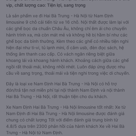
vip, chất lượng cao: Tiện lợi, sang trọng
Là sản phẩm xe đi Hai Bà Trưng - Hà Nội từ Nam Định
limousine 9 chỗ cải tiến từ xe 16 chỗ. Nội thất được làm lại với
các ghế bọc da chuẩn Châu Âu, không chỉ êm ái cho chuyến
hành trình xa, mà còn mát mẻ và không hề bị hầm bí như các
ghế bọc da bình thường. Kèm theo các ghế có nhiều tiện nghi
hiện đại như ti-vi, tủ lạnh mini, ổ cắm usb, đèn đọc sách, hệ
thống âm thanh cao cấp. Có vách ngăn riêng biệt giữa
khoang lái và khoang hành khách. Khoảng cách giữa các ghế
ngồi rất thoải mái, không nhồi nhét. Luôn đáp ứng được nhu
cầu về sang trọng, thoải mái và tiện nghi trong việc di chuyển.
Đây là loại xe Nam Định Hai Bà Trưng - Hà Nội có hỗ trợ
đón/trả tận nơi miễn phí tại nội thành Nam Định và nội thành
Hai Bà Trưng - Hà Nội, rất thuận tiện cho du khách.
Xe Nam Định Hai Bà Trưng - Hà Nội limousine tốt nhất: Xe từ
Nam Định đi Hai Bà Trưng - Hà Nội limousine được đánh giá
chung có chất lượng Tốt với điểm đánh giá trung bình từ
4.8/5 dựa trên 2300 phản hồi của hành khách Xe về Hai Bà
Trưng - Hà Nội từ Nam Định.