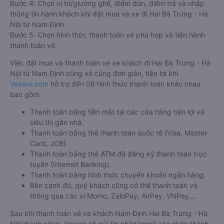
Bước 4: Chọn vị trí/giường ghế, điểm đón, điểm trả và nhập
thông tin hành khách khi đặt mua vé xe đi Hai Bà Trưng - Hà
Nội từ Nam Định
Bước 5: Chọn hình thức thanh toán vé phù hợp và tiến hành
thanh toán vé.
Việc đặt mua và thanh toán vé xe khách đi Hai Bà Trưng - Hà
Nội từ Nam Định cũng vô cùng đơn giản, tiện lợi khi
Vexere.com
hỗ trợ đến 06 hình thức thanh toán khác nhau
bao gồm:
Thanh toán bằng tiền mặt tại các cửa hàng tiện lợi và
siêu thị gần nhà.
Thanh toán bằng thẻ thanh toán quốc tế (Visa, Master
Card, JCB).
Thanh toán bằng thẻ ATM đã đăng ký thanh toán trực
tuyến (Internet Banking).
Thanh toán bằng hình thức chuyển khoản ngân hàng.
Bên cạnh đó, quý khách cũng có thể thanh toán vé
thông qua các ví Momo, ZaloPay, AirPay, VNPay,…
Sau khi thanh toán vé xe khách Nam Định Hai Bà Trưng - Hà
Nội thành công, Vexere sẽ gửi tin nhắn/email xác nhận thành