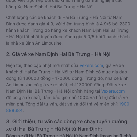
được viết trực tiếp bởi các khách hàng đã trải nghiệm các
hãng Xe Nam Định đi Hai Bà Trưng - Hà Nội.
Chất lượng các xe khách đi Hai Bà Trưng - Hà Nội từ Nam
Định được đánh giá 4.9, với điểm trung bình là 4.9/5 bởi 2300
hành khách. Trong đó hãng xe khách Nam Định Hai Bà Trưng
- Hà Nội tốt nhất tuyến được đánh giá 5.0/5 bởi 1 hành khách
là nhà xe Bình An Limousine.
2. Giá vé xe Nam Định Hai Bà Trưng - Hà Nội
Hiện tại, theo cập nhật mới nhất của
Vexere.com
, giá vé xe
khách đi Hai Bà Trưng - Hà Nội từ Nam Định có mức giá dao
động từ 130000 đồng - 170000 đồng. Trong đó, nhà xe Bình
An Limousine có giá vé rẻ nhất, chỉ 130000 đồng. Đặt vé xe
Nam Định Hai Bà Trưng - Hà Nội chính hãng tại
Vexere.com
để có giá rẻ nhất, đảm bảo giữ chỗ 100% và hỗ trợ đổi trả vé
miễn phí. Tổng đài tư vấn, đặt vé và đổi trả vé miễn phí:
1900
888684
.
3. Giới thiệu, tư vấn các dòng xe chạy tuyến đường
xe đi Hai Bà Trưng - Hà Nội từ Nam Định:
Dòng xe đi Hai Bà Trưng - Hà Nội từ Nam Định limousine 9 chỗ