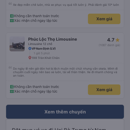
Xe đẹp miễn chê luôn, nhà xe phục vụ quá tốt luôn ý. Phải đánh giá 10* luôn
Không cần thanh toán trước
Xem giá
Xác nhận chỗ ngay lập tức
Phúc Lộc Thọ Limousine
4.7
Limousine 12 chỗ
(1087 đánh giá)
VP Nam Định (LV)
1 giờ 5 phút
198 Trần Khát Chân
Do ngày lễ nên giờ đón hơi bị lệch muộn một chút nhưng vẫn okela. Mình đi
chuyến cuối ngày nên bao xe luôn, tài xế thân thiện. Xe đi nhanh chóng và
an toàn.
Không cần thanh toán trước
Xem giá
Xác nhận chỗ ngay lập tức
Xem thêm chuyến