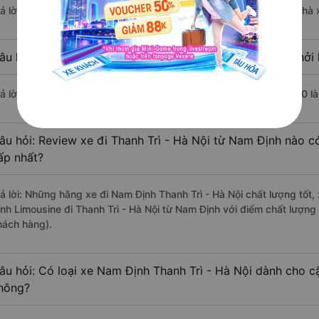
rả lời: Chuyến xe có giờ xuất phát sớm nhất vào lúc 4:51 là của nhà
âu hỏi: Nhà xe đi Thanh Trì - Hà Nội từ Nam Định nào khởi 
rả lời: Chuyến xe có giờ xuất phát trễ (muộn) nhất là vào lúc 20:00 
âu hỏi: Review xe đi Thanh Trì - Hà Nội từ Nam Định nào có
ấp nhất?
rả lời: Những hãng xe đi Nam Định Thanh Trì - Hà Nội chất lượng tốt,
ịnh Limousine đi Thanh Trì - Hà Nội từ Nam Định với điểm chất lượng
hách hàng).
âu hỏi: Có loại xe Nam Định Thanh Trì - Hà Nội dành cho c
hông?