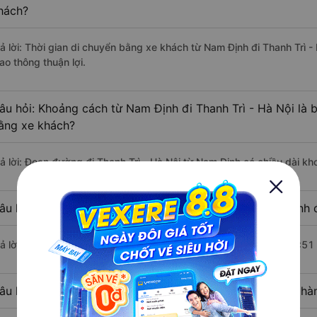
hách?
rả lời: Thời gian di chuyển bằng xe khách từ Nam Định đi Thanh Trì -
ao thông thuận lợi.
âu hỏi: Khoảng cách từ Nam Định đi Thanh Trì - Hà Nội là 
ằng xe khách?
rả lời: Đoạn đường đi Thanh Trì - Hà Nội từ Nam Định có chiều dài k
âu hỏi: Mỗi ngày có bao nhiêu chuyến xe khách Nam Định đ
rả lời: Trung bình mỗi ngày có khoảng 48 chuyến xe bắt đầu từ 4:51
âu hỏi: Nhà xe đi Nam Định Thanh Trì - Hà Nội nào khởi h