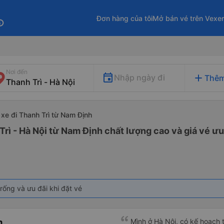
Đơn hàng của tôi
Mở bán vé trên Vexe
fo
Nơi đến
add
Nhập ngày đi
Thêm
xe đi Thanh Trì từ Nam Định
Trì - Hà Nội từ Nam Định chất lượng cao và giá vé ưu
rống và ưu đãi khi đặt vé
m
Mình ở Hà Nội, có kế hoạch 