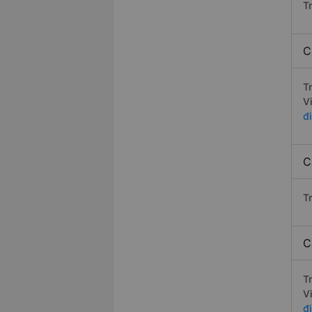
T
C
T
V
đi
C
T
C
T
V
đi