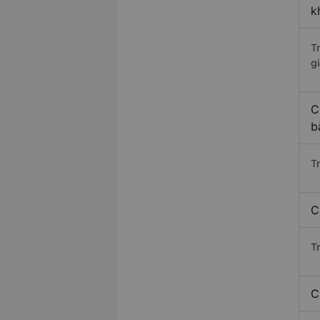
k
T
gi
C
b
T
C
T
C