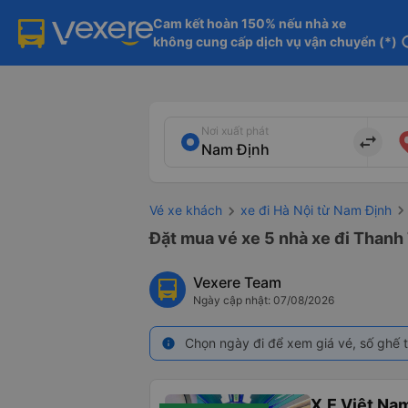
Cam kết hoàn 150% nếu nhà xe

không cung cấp dịch vụ vận chuyển (*)
in
Nơi xuất phát
import_export
Vé xe khách
xe đi Hà Nội từ Nam Định
Đặt mua vé xe 5 nhà xe đi Thanh 
Vexere Team
Ngày cập nhật: 07/08/2026
Chọn ngày đi để xem giá vé, số ghế t
info
X.E Việt Na