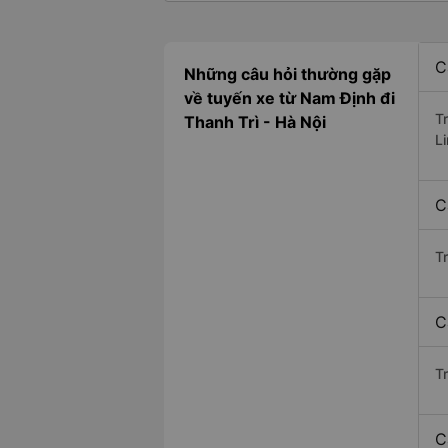
C
Những câu hỏi thường gặp
về tuyến xe từ Nam Định đi
T
Thanh Trì - Hà Nội
L
C
T
C
Tr
C