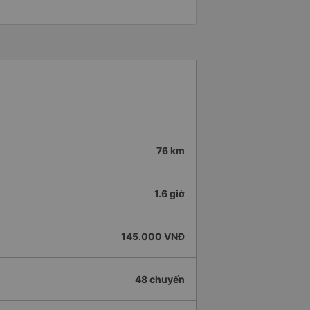
76 km
1.6 giờ
145.000 VNĐ
48 chuyến