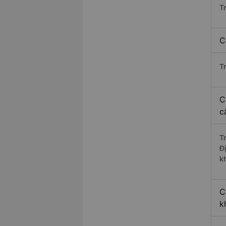
T
C
T
C
c
T
Đ
k
C
k