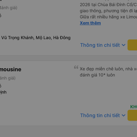
2026 tại Chùa Bái Đính Cổ/Ch
đánh giá)
giao thông, phương tiện đi lạ
ỗ
Giữa rất nhiều hãng xe Limou
và chốt được lịch phù hợp v
Xem thêm
lượt đi và lượt về (2 chiều, 
thấy đỉnh nhất chính là hãng
 Vũ Trọng Khánh, Mộ Lao, Hà Đông
văn phòng 251 Lương Văn T
keyboard_arrow_down
Thông tin chi tiết
Bái Đính, phường Tây Hoa L
nhiệt tình đưa đón dù chỉ là
xe trung chuyển với khoảng
thêm chỉ có 45.000đ. Mình ch
imousine
Xe đẹp miễn chê luôn, nhà xe
chỉ cảm nhận nhất về vụ xe 
đánh giá 10* luôn
ánh giá)
chúc hãng X.E Việt Nam ngà
mến.
ỗ
ịnh
KH
g
keyboard_arrow_down
Thông tin chi tiết