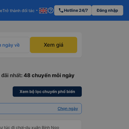
help_outline
phone
Hotline 24/7
Đăng nhập
re
Trở thành đối tác
arrow_drop_down
Xem giá
 ngày về
 đãi nhất
: 48 chuyến mỗi ngày
Xem bộ lọc chuyến phổ biến
Chọn ngày
tự túc đi chơi-du xuân Bính Ngọ