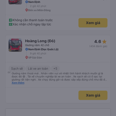
Nam Định
2 giờ 42 phút
Bến xe Miền Đông
Không cần thanh toán trước
Xem giá
Xác nhận chỗ ngay lập tức
star_rate
Hoàng Long (Đỏ)
4.6
Giường nằm 42 chỗ
(434 đánh giá)
Nam Định (Dọc Quốc Lộ)
9 giờ 40 phút
VP Sài Gòn
Sạch sẽ
Lái xe an toàn
+5
Giường nằm thoải mái . Nhân viên vui vẻ nhiệt tình hành khách muốn gì là
được đó 😆 . Tài xế chuyên nghiệp lái xe an toàn . Xe sạch sẽ có ổ sạc tại
giường rất tiện nghi . Xe chạy đúng giờ và được sắp xếp đúng chỗ như đã đặt
. Điểm 10 cho hoàng long đỏ 👍
Xem thêm
Xem giá