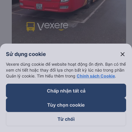
close
Sử dụng cookie
c. Lộ trình, giờ khởi hành và giờ kết thúc của xe khách
Thành Nhân - Hải Phòng
Vexere dùng cookie để website hoạt động ổn định. Bạn có thể
xem chi tiết hoặc thay đổi lựa chọn bất kỳ lúc nào trong phần
Giờ xuất phát ở Nam Định - Nam Định: 09:30
Quản lý cookie. Tìm hiểu thêm trong
Chính sách Cookie
.
Giờ đến nơi ở Bình Thạnh - Sài Gòn: 18:18
Thời gian chạy từ Nam Định - Nam Định đi Bình
Thạnh - Sài Gòn của nhà xe
Thành Nhân - Hải Phòng
Chấp nhận tất cả
khoảng: 32.8 giờ
Tùy chọn cookie
d. Các điểm đón khách của nhà xe Thành Nhân - Hải
Phòng
Từ chối
Nam Định