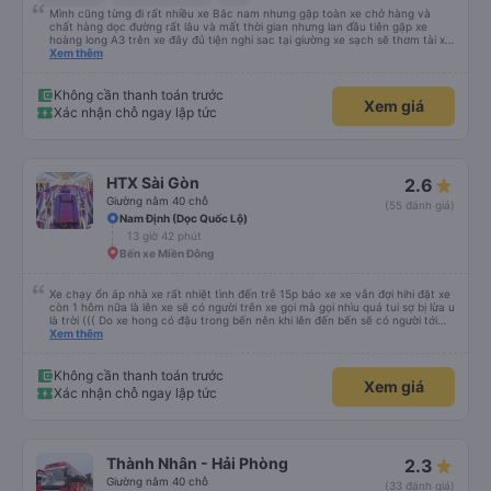
Mình cũng từng đi rất nhiều xe Bắc nam nhưng gặp toàn xe chở hàng và
chất hàng dọc đường rất lâu và mất thời gian nhưng lan đầu tiên gặp xe
hoàng long A3 trên xe đây đủ tiện nghi sac tại giường xe sạch sẽ thơm tài xế
lo xe thoải mái vui tính sẽ con ung hô nhe
Xem thêm
Không cần thanh toán trước
Xem giá
Xác nhận chỗ ngay lập tức
HTX Sài Gòn
2.6
Giường nằm 40 chỗ
(55 đánh giá)
Nam Định (Dọc Quốc Lộ)
13 giờ 42 phút
Bến xe Miền Đông
Xe chạy ổn áp nhà xe rất nhiệt tình đến trễ 15p báo xe xe vẫn đợi hihi đặt xe
còn 1 hôm nữa là lên xe sẽ có người trên xe gọi mà gọi nhìu quá tui sợ bị lừa u
là trời ((( Do xe hong có đậu trong bến nên khi lên đến bến sẽ có người tới
rước đưa lên xe đó khúc này tui cx tưởng bị lừa tập 2 hoang mang vl đến xe
Xem thêm
thì nhìn xe rồi mới hoàn hồn kakaka đúng là 1 trải nghiệm thú vị 🥲🥲🥲
Không cần thanh toán trước
Xem giá
Xác nhận chỗ ngay lập tức
Thành Nhân - Hải Phòng
2.3
Giường nằm 40 chỗ
(33 đánh giá)