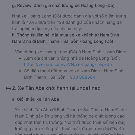
g. Review, đánh giá chất lượng xe Hoàng Long (Đỏ)
Nhà xe Hoàng Long (Đỏ) được đánh giá với số điểm trung
bình là 4.6/5 dựa trên 428 đánh giá của khách hàng đã
trải nghiệm dịch vụ của nhà xe này.
h. Thông tin liên hệ, đặt mua vé xe khách từ Nam Định -
Nam Định đi Bình Thạnh - Sài Gòn Hoàng Long (Đỏ)
Văn phòng xe Hoàng Long (Đỏ) ở Nam Định - Nam Định:
Xem địa chỉ văn phòng nhà xe Hoàng Long (Đỏ):
https://vexere.com/vi-VN/xe-hoang-long-do
Số điện thoại đặt mua vé xe Nam Định - Nam Định
Bình Thạnh - Sài Gòn:
1900 888684
🚌 2. Xe Tân Aba khởi hành tại undefined
a. Giới thiệu xe Tân Aba
Xe khách Tân Aba đi Bình Thạnh - Sài Gòn từ Nam Định -
Nam Định gây ấn tượng với hệ thống xe chất lượng cao
cấp nhất trên thị trường. Nội thất được thiết kế hiện đại,
không gian xe rộng rãi, thoải mái, được trang bị đầy đủ
tiện nghi phục vụ nhu cầu nghỉ ngơi và giải trí của hành