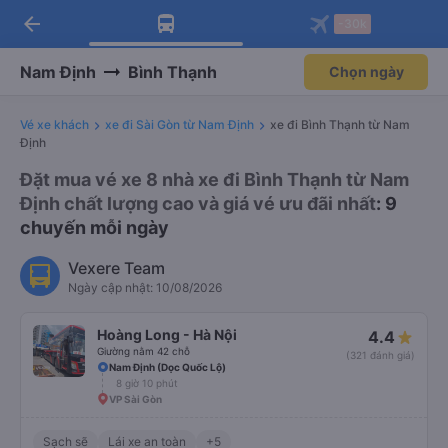
arrow_back
Tải app Vexere ngay!
Tải app Vexere
-30k
Mở app
Mở app
Nhận ưu đãi thành viên độc
-30k/ghế khi đặt vé máy bay qua
quyền
app
Nam Định
Bình Thạnh
Chọn ngày
Vé xe khách
xe đi Sài Gòn từ Nam Định
xe đi Bình Thạnh từ Nam
Định
Đặt mua vé xe 8 nhà xe đi Bình Thạnh từ Nam
Định chất lượng cao và giá vé ưu đãi nhất
: 9
chuyến mỗi ngày
Vexere Team
Ngày cập nhật: 10/08/2026
Hoàng Long - Hà Nội
4.4
Giường nằm 42 chỗ
(321 đánh giá)
Nam Định (Dọc Quốc Lộ)
8 giờ 10 phút
VP Sài Gòn
Sạch sẽ
Lái xe an toàn
+5