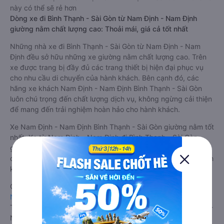
này có thể sẽ rẻ hơn
Dòng xe đi Bình Thạnh - Sài Gòn từ Nam Định - Nam Định
giường nằm chất lượng cao: Thoải mái, giá cả tốt nhất
Những nhà xe đi Bình Thạnh - Sài Gòn từ Nam Định - Nam
Định đều sở hữu những xe giường nằm chất lượng cao. Trên
xe được trang bị đầy đủ các trang thiết bị hiện đại phục vụ
cho nhu cầu di chuyển của hành khách. Bên cạnh đó, các
hãng xe khách Nam Định - Nam Định Bình Thạnh - Sài Gòn
luôn chú trọng đến chất lượng dịch vụ, không ngừng cải thiện
để mang đến trải nghiệm hoàn hảo cho hành khách.
Xe Nam Định - Nam Định Bình Thạnh - Sài Gòn giường nằm tốt
nhất: Xe từ Nam Định - Nam Định đi Bình Thạnh - Sài Gòn
giường nằm được đánh giá chung chất lượng Tốt với điểm
đánh giá trung bình từ 3.7/5 dựa trên 1035 phản hồi của hành
khách Xe về Bình Thạnh - Sài Gòn từ Nam Định - Nam Định.
Giá vé
xe giường nằm đi Bình Thạnh - Sài Gòn từ Nam Định -
Nam Định
rẻ nhất là 1260000VND của hãng xe HTX Sài Gòn.
Tùy thuộc vào chương trình khuyến mãi, giá vé Xe Nam Định -
Nam Định đi Bình Thạnh - Sài Gòn giường nằm này có thể sẽ