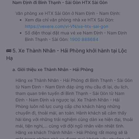
Nam Định đi Bình Thạnh - Sài Gòn HTX Sài Gòn
Văn phòng xe HTX Sài Gòn ở Nam Định - Nam Định:
Xem địa chỉ văn phòng nhà xe HTX Sài Gòn:
https://vexere.com/vi-VN/xe-htx-sai-gon
Số điện thoại đặt mua vé xe Nam Định - Nam Định
Bình Thạnh - Sài Gòn:
1900 888684
🚌 5. Xe Thành Nhân - Hải Phòng khởi hành tại Lộc
Hạ
a. Giới thiệu xe Thành Nhân - Hải Phòng
Hãng xe Thành Nhân - Hải Phòng đi Bình Thạnh - Sài Gòn
từ Nam Định - Nam Định đáp ứng nhu cầu đi lại, du lịch,
tham quan trên tuyến đi Bình Thạnh - Sài Gòn từ Nam
Định - Nam Định và ngược lại. Xe Thành Nhân - Hải
Phòng luôn nỗ lực cung cấp cho khách hàng những
chuyến đi, thoải mái, an toàn. Hành khách sẽ cảm thấy
hài lòng với những trải nghiệm cùng dàn xe hiện đại, thoải
mái, tiện nghi,... cùng với đội ngũ nhân viên nhiệt tình.
Hãng xe khách Thành Nhân - Hải Phòng rất mong sẽ là
một trong những nhà xe được quý khách yêu chuộng và