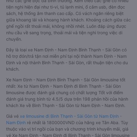
như các ghế bọc da bình thường. Kèm theo các ghế có nhiều
tiện nghi hiện đại như ti-vi, tủ lạnh mini, ổ cắm usb, đèn đọc
sách, hệ thống âm thanh cao cấp. Có vách ngăn riêng biệt
giữa khoang lái và khoang hành khách. Khoảng cách giữa các
ghế ngồi rất thoải mái, không nhồi nhét. Luôn đáp ứng được
nhu cầu về sang trọng, thoải mái và tiện nghi trong việc di
chuyển.
Đây là loại xe Nam Định - Nam Định Bình Thạnh - Sài Gòn có
hỗ trợ đón/trả tận nơi miễn phí tại nội thành Nam Định - Nam
Định và nội thành Bình Thạnh - Sài Gòn, rất thuận tiện cho du
khách.
Xe Nam Định - Nam Định Bình Thạnh - Sài Gòn limousine tốt
nhất: Xe từ Nam Định - Nam Định đi Bình Thạnh - Sài Gòn
limousine được đánh giá chung có chất lượng Tốt với điểm
đánh giá trung bình từ 4.5/5 dựa trên 198 phản hồi của hành
khách Xe về Bình Thạnh - Sài Gòn từ Nam Định - Nam Định.
Giá vé
xe limousine đi Bình Thạnh - Sài Gòn từ Nam Định -
Nam Định
rẻ nhất là 1800000VND của hãng xe Tân Aba. Tùy
thuộc vào vị trí ngồi của bạn và chương trình khuyến mãi, giá
vé Xe Nam Định - Nam Định đi Bình Thạnh - Sài Gòn limousine