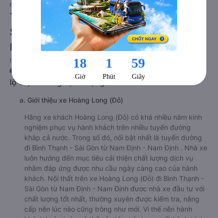
rẻ hơn.
Tư vấn TOP 5 xe khách đi Bình Thạnh -
Sài Gòn từ Nam Định - Nam Định chất
lượng cao, uy tín, giá rẻ nhất 08/2026
null
🚌 1. Xe Hoàng Long (Đỏ) khởi hành tại Km105, Quốc
lộ 10, Phường Lộc Vượng
a. Giới thiệu xe Hoàng Long (Đỏ)
Hãng xe khách Hoàng Long (Đỏ) có khá nhiều năm kinh
nghiệm phục vụ hành khách trên nhiều tuyến đường
khắp cả nước. Trong số đó, nổi bật nhất là tuyến đường
đi Bình Thạnh - Sài Gòn từ Nam Định - Nam Định . Nhà xe
luôn hướng đến mục tiêu cải thiện chất lượng dịch vụ
nhằm đáp ứng được nhu cầu ngày càng cao của hành
khách. Nội thất trên xe Hoàng Long (Đỏ) đi Bình Thạnh -
Sài Gòn từ Nam Định - Nam Định được nhà xe đầu tư với
chất lượng tốt nhất, thường xuyên được kiểm tra, nâng
cấp nên lúc nào cũng trông như mới. Vì thế nên hành