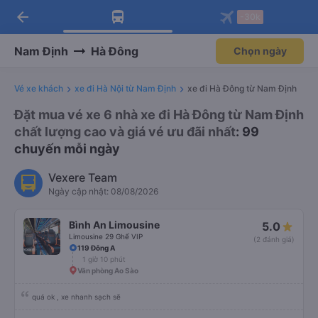
arrow_back
Tải app Vexere ngay!
Tải app Vexere
-30k
Mở app
Mở app
Nhận ưu đãi thành viên độc
-30k/ghế khi đặt vé máy bay qua
quyền
app
Nam Định
Hà Đông
Chọn ngày
Vé xe khách
xe đi Hà Nội từ Nam Định
xe đi Hà Đông từ Nam Định
Đặt mua vé xe 6 nhà xe đi Hà Đông từ Nam Định
chất lượng cao và giá vé ưu đãi nhất
: 99
chuyến mỗi ngày
Vexere Team
Ngày cập nhật: 08/08/2026
Bình An Limousine
5.0
Limousine 29 Ghế VIP
(2 đánh giá)
119 Đông A
1 giờ 10 phút
Văn phòng Ao Sào
quá ok , xe nhanh sạch sẽ