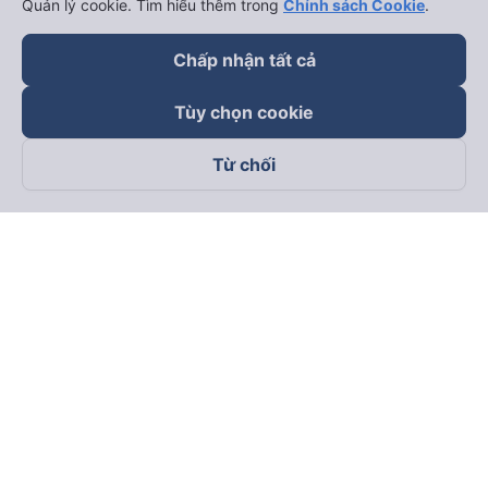
Quản lý cookie. Tìm hiểu thêm trong
Chính sách Cookie
.
Chấp nhận tất cả
Thuê xe
Hà Nội đi Ninh Bình
Tùy chọn cookie
Hà Nội đi Hạ Long
Từ chối
Hà Nội đi Sa Pa
Hà Nội đi Tam Đảo
Đà Nẵng đi Hội An
Đà Nẵng đi Huế
Hải Phòng đi Hà Nội
Xem tất cả tuyến đường