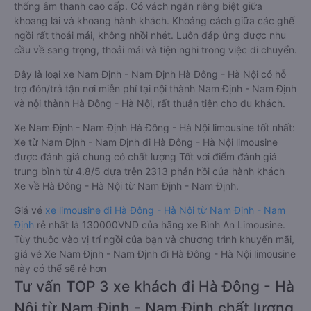
thống âm thanh cao cấp. Có vách ngăn riêng biệt giữa
khoang lái và khoang hành khách. Khoảng cách giữa các ghế
ngồi rất thoải mái, không nhồi nhét. Luôn đáp ứng được nhu
cầu về sang trọng, thoải mái và tiện nghi trong việc di chuyển.
Đây là loại xe Nam Định - Nam Định Hà Đông - Hà Nội có hỗ
trợ đón/trả tận nơi miễn phí tại nội thành Nam Định - Nam Định
và nội thành Hà Đông - Hà Nội, rất thuận tiện cho du khách.
Xe Nam Định - Nam Định Hà Đông - Hà Nội limousine tốt nhất:
Xe từ Nam Định - Nam Định đi Hà Đông - Hà Nội limousine
được đánh giá chung có chất lượng Tốt với điểm đánh giá
trung bình từ 4.8/5 dựa trên 2313 phản hồi của hành khách
Xe về Hà Đông - Hà Nội từ Nam Định - Nam Định.
Giá vé
xe limousine đi Hà Đông - Hà Nội từ Nam Định - Nam
Định
rẻ nhất là 130000VND của hãng xe Bình An Limousine.
Tùy thuộc vào vị trí ngồi của bạn và chương trình khuyến mãi,
giá vé Xe Nam Định - Nam Định đi Hà Đông - Hà Nội limousine
này có thể sẽ rẻ hơn
Tư vấn TOP 3 xe khách đi Hà Đông - Hà
Nội từ Nam Định - Nam Định chất lượng