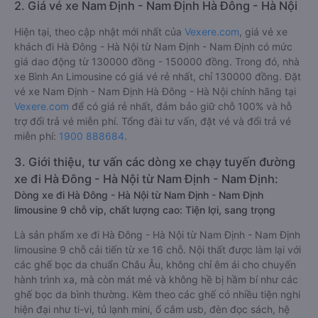
2. Giá vé xe Nam Định - Nam Định Hà Đông - Hà Nội
Hiện tại, theo cập nhật mới nhất của
Vexere.com
, giá vé xe
khách đi Hà Đông - Hà Nội từ Nam Định - Nam Định có mức
giá dao động từ 130000 đồng - 150000 đồng. Trong đó, nhà
xe Bình An Limousine có giá vé rẻ nhất, chỉ 130000 đồng. Đặt
vé xe Nam Định - Nam Định Hà Đông - Hà Nội chính hãng tại
Vexere.com
để có giá rẻ nhất, đảm bảo giữ chỗ 100% và hỗ
trợ đổi trả vé miễn phí. Tổng đài tư vấn, đặt vé và đổi trả vé
miễn phí:
1900 888684
.
3. Giới thiệu, tư vấn các dòng xe chạy tuyến đường
xe đi Hà Đông - Hà Nội từ Nam Định - Nam Định:
Dòng xe đi Hà Đông - Hà Nội từ Nam Định - Nam Định
limousine 9 chỗ vip, chất lượng cao: Tiện lợi, sang trọng
Là sản phẩm xe đi Hà Đông - Hà Nội từ Nam Định - Nam Định
limousine 9 chỗ cải tiến từ xe 16 chỗ. Nội thất được làm lại với
các ghế bọc da chuẩn Châu Âu, không chỉ êm ái cho chuyến
hành trình xa, mà còn mát mẻ và không hề bị hầm bí như các
ghế bọc da bình thường. Kèm theo các ghế có nhiều tiện nghi
hiện đại như ti-vi, tủ lạnh mini, ổ cắm usb, đèn đọc sách, hệ