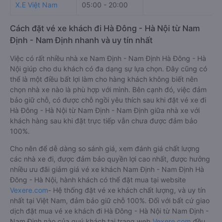
X.E Việt Nam
05:00 - 20:00
Cách đặt vé xe khách đi Hà Đông - Hà Nội từ Nam
Định - Nam Định nhanh và uy tín nhất
Việc có rất nhiều nhà xe Nam Định - Nam Định Hà Đông - Hà
Nội giúp cho du khách có đa dạng sự lựa chọn. Đây cũng có
thể là một điều bất lợi làm cho hàng khách không biết nên
chọn nhà xe nào là phù hợp với mình. Bên cạnh đó, việc đảm
bảo giữ chỗ, có được chỗ ngồi yêu thích sau khi đặt vé xe đi
Hà Đông - Hà Nội từ Nam Định - Nam Định giữa nhà xe với
khách hàng sau khi đặt trực tiếp vẫn chưa được đảm bảo
100%.
Cho nên để dễ dàng so sánh giá, xem đánh giá chất lượng
các nhà xe đi, được đảm bảo quyền lợi cao nhất, được hưởng
nhiều ưu đãi giảm giá vé xe khách Nam Định - Nam Định Hà
Đông - Hà Nội, hành khách có thể đặt mua tại website
Vexere.com
- Hệ thống đặt vé xe khách chất lượng, và uy tín
nhất tại Việt Nam, đảm bảo giữ chỗ 100%. Đối với bất cứ giao
dịch đặt mua vé xe khách đi Hà Đông - Hà Nội từ Nam Định -
Nam Định nào của quý khách tại trang web
Vexere.com
đều