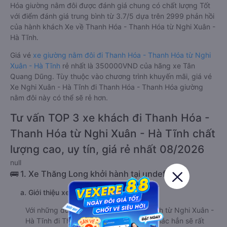
Hóa giường nằm đôi được đánh giá chung có chất lượng Tốt
với điểm đánh giá trung bình từ 3.7/5 dựa trên 2999 phản hồi
của hành khách Xe về Thanh Hóa - Thanh Hóa từ Nghi Xuân -
Hà Tĩnh.
Giá vé
xe giường nằm đôi đi Thanh Hóa - Thanh Hóa từ Nghi
Xuân - Hà Tĩnh
rẻ nhất là 350000VND của hãng xe Tân
Quang Dũng. Tùy thuộc vào chương trình khuyến mãi, giá vé
Xe Nghi Xuân - Hà Tĩnh đi Thanh Hóa - Thanh Hóa giường
nằm đôi này có thể sẽ rẻ hơn.
Tư vấn TOP 3 xe khách đi Thanh Hóa -
Thanh Hóa từ Nghi Xuân - Hà Tĩnh chất
lượng cao, uy tín, giá rẻ nhất 08/2026
null
🚌 1. Xe Thăng Long khởi hành tại undefined
a. Giới thiệu xe Thăng Long
Với những du khách thường xuyên du lịch từ Nghi Xuân -
Hà Tĩnh đi Thanh Hóa - Thanh Hóa thì chắc hẳn sẽ rất