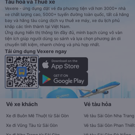
công bố. Vexere.com sẽ sớm thông báo cho các bạn thông tin
vé xe Tết 2027 bao gồm giá vé, lịch trình, ngày giờ bán vé
của các hãng xe khách đi tuyến đường Nghi Xuân - Thanh
Hóa và Thanh Hóa - Nghi Xuân ngay khi có thông tin từ các
hãng xe.
Đặt vé máy bay giá rẻ từ Nghi Xuân đi
Thanh Hóa
Ứng dụng đặt vé Xe khách, Máy bay,
Tàu hoả và Thuê xe
Vexere - ứng dụng đặt vé đa phương tiện với hơn 3000+ nhà
xe chất lượng cao, 5000+ tuyến đường toàn quốc, tất cả hãng
bay và hãng tàu cùng dịch vụ thuê xe máy, xe du lịch phủ
khắp các tỉnh thành tại Việt Nam.
Ứng dụng hiển thị thông tin đầy đủ, minh bạch cùng vô vàn
tiện ích giúp người dùng so sánh và lựa chọn phương án di
chuyển tiết kiệm, nhanh chóng và phù hợp nhất.
Tải ứng dụng Vexere ngay