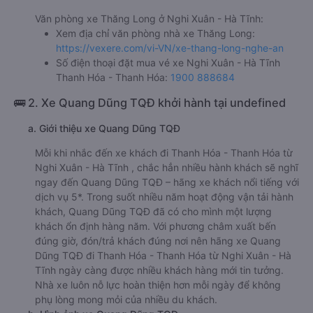
Văn phòng xe Thăng Long ở Nghi Xuân - Hà Tĩnh:
Xem địa chỉ văn phòng nhà xe Thăng Long:
https://vexere.com/vi-VN/xe-thang-long-nghe-an
Số điện thoại đặt mua vé xe Nghi Xuân - Hà Tĩnh
Thanh Hóa - Thanh Hóa:
1900 888684
🚌 2. Xe Quang Dũng TQĐ khởi hành tại undefined
a. Giới thiệu xe Quang Dũng TQĐ
Mỗi khi nhắc đến xe khách đi Thanh Hóa - Thanh Hóa từ
Nghi Xuân - Hà Tĩnh , chắc hẳn nhiều hành khách sẽ nghĩ
ngay đến Quang Dũng TQĐ – hãng xe khách nổi tiếng với
dịch vụ 5*. Trong suốt nhiều năm hoạt động vận tải hành
khách, Quang Dũng TQĐ đã có cho mình một lượng
khách ổn định hàng năm. Với phương châm xuất bến
đúng giờ, đón/trả khách đúng nơi nên hãng xe Quang
Dũng TQĐ đi Thanh Hóa - Thanh Hóa từ Nghi Xuân - Hà
Tĩnh ngày càng được nhiều khách hàng mới tin tưởng.
Nhà xe luôn nỗ lực hoàn thiện hơn mỗi ngày để không
phụ lòng mong mỏi của nhiều du khách.