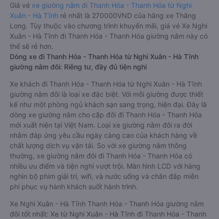
Giá vé
xe giường nằm đi Thanh Hóa - Thanh Hóa từ Nghi
Xuân - Hà Tĩnh
rẻ nhất là 270000VND của hãng xe Thăng
Long. Tùy thuộc vào chương trình khuyến mãi, giá vé Xe Nghi
Xuân - Hà Tĩnh đi Thanh Hóa - Thanh Hóa giường nằm này có
thể sẽ rẻ hơn.
Dòng xe đi Thanh Hóa - Thanh Hóa từ Nghi Xuân - Hà Tĩnh
giường nằm đôi: Riêng tư, đầy đủ tiện nghi
Xe khách đi Thanh Hóa - Thanh Hóa từ Nghi Xuân - Hà Tĩnh
giường nằm đôi là loại xe đặc biệt. Với mỗi giường được thiết
kế như một phòng ngủ khách sạn sang trọng, hiện đại. Đây là
dòng xe giường nằm cho cặp đôi đi Thanh Hóa - Thanh Hóa
mới xuất hiện tại Việt Nam. Loại xe giường nằm đôi ra đời
nhằm đáp ứng yêu cầu ngày càng cao của khách hàng về
chất lượng dịch vụ vận tải. So với xe giường nằm thông
thường, xe giường nằm đôi đi Thanh Hóa - Thanh Hóa có
nhiều ưu điểm và tiện nghi vượt trội. Màn hình LCD với hàng
nghìn bộ phim giải trí, wifi, và nước uống và chăn đắp miễn
phí phục vụ hành khách suốt hành trình.
Xe Nghi Xuân - Hà Tĩnh Thanh Hóa - Thanh Hóa giường nằm
đôi tốt nhất: Xe từ Nghi Xuân - Hà Tĩnh đi Thanh Hóa - Thanh