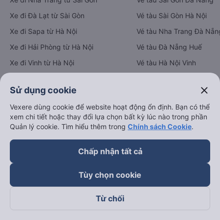
Vé xe khách
Vé tàu hỏa
close
Sử dụng cookie
Xe đi Buôn Mê Thuột từ Sài Gòn
Vé tàu Sài Gòn Nha Trang
Vexere dùng cookie để website hoạt động ổn định. Bạn có thể
Xe đi Vũng Tàu từ Sài Gòn
Vé tàu Sài Gòn Phan Thiết
xem chi tiết hoặc thay đổi lựa chọn bất kỳ lúc nào trong phần
Quản lý cookie. Tìm hiểu thêm trong
Chính sách Cookie
.
Xe đi Nha Trang từ Sài Gòn
Vé tàu Sài Gòn Đà Nẵng
Xe đi Đà Lạt từ Sài Gòn
Vé tàu Sài Gòn Hà Nội
Chấp nhận tất cả
Xe đi Sapa từ Hà Nội
Vé tàu Nha Trang Đà Nẵn
Xe đi Hải Phòng từ Hà Nội
Vé tàu Đà Nẵng Huế
Tùy chọn cookie
Xe đi Vinh từ Hà Nội
Vé tàu Hà Nội Vinh
Từ chối