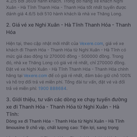
4.2/5 bởi 3609 hành khách. Trong đó hãng xe khách Nghi
Xuân - Hà Tĩnh Thanh Hóa - Thanh Hóa tốt nhất tuyến được
đánh giá 4.6/5 bởi 510 hành khách là nhà xe Thăng Long.
2. Giá vé xe Nghi Xuân - Hà Tĩnh Thanh Hóa - Thanh
Hóa
Hiện tại, theo cập nhật mới nhất của
Vexere.com
, giá vé xe
khách đi Thanh Hóa - Thanh Hóa từ Nghi Xuân - Hà Tĩnh có
mức giá dao động từ 270000 đồng - 500000 đồng. Trong
đó, nhà xe Thăng Long có giá vé rẻ nhất, chỉ 270000 đồng.
Đặt vé xe Nghi Xuân - Hà Tĩnh Thanh Hóa - Thanh Hóa chính
hãng tại
Vexere.com
để có giá rẻ nhất, đảm bảo giữ chỗ 100%
và hỗ trợ đổi trả vé miễn phí. Tổng đài tư vấn, đặt vé và đổi
trả vé miễn phí:
1900 888684
.
3. Giới thiệu, tư vấn các dòng xe chạy tuyến đường
xe đi Thanh Hóa - Thanh Hóa từ Nghi Xuân - Hà
Tĩnh:
Dòng xe đi Thanh Hóa - Thanh Hóa từ Nghi Xuân - Hà Tĩnh
limousine 9 chỗ vip, chất lượng cao: Tiện lợi, sang trọng