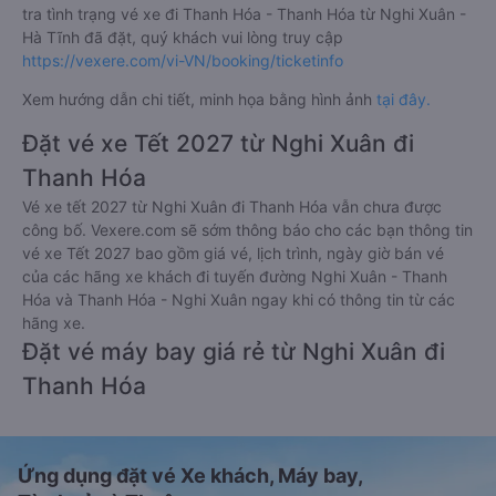
Thanh toán bằng thẻ thanh toán quốc tế (Visa, Master
Card, JCB).
Thanh toán bằng thẻ ATM đã đăng ký thanh toán trực
tuyến (Internet Banking).
Thanh toán bằng hình thức chuyển khoản ngân hàng.
Bên cạnh đó, quý khách cũng có thể thanh toán vé
thông qua các ví Momo, ZaloPay, AirPay, VNPay,…
Sau khi thanh toán vé xe khách Nghi Xuân - Hà Tĩnh Thanh
Hóa - Thanh Hóa thành công, Vexere sẽ gửi tin nhắn/email
xác nhận thành công đến số điện thoại/email mà quý khách
đã đăng ký. Đến ngày đi, quý khách vui lòng có mặt tại điểm
đón trước 30 phút giờ khởi hành để chuẩn bị lên xe. Để kiểm
tra tình trạng vé xe đi Thanh Hóa - Thanh Hóa từ Nghi Xuân -
Hà Tĩnh đã đặt, quý khách vui lòng truy cập
https://vexere.com/vi-VN/booking/ticketinfo
Xem hướng dẫn chi tiết, minh họa bằng hình ảnh
tại đây.
Đặt vé xe Tết 2027 từ Nghi Xuân đi
Thanh Hóa
Vé xe tết 2027 từ Nghi Xuân đi Thanh Hóa vẫn chưa được