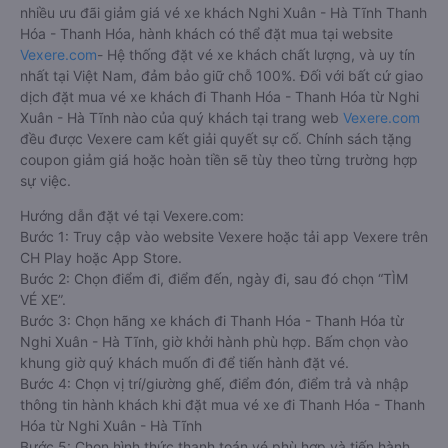
Nghi Xuân - Hà Tĩnh nhanh và uy tín nhất
Việc có rất nhiều nhà xe Nghi Xuân - Hà Tĩnh Thanh Hóa -
Thanh Hóa giúp cho du khách có đa dạng sự lựa chọn. Đây
cũng có thể là một điều bất lợi làm cho hàng khách không biết
nên chọn nhà xe nào là phù hợp với mình. Bên cạnh đó, việc
đảm bảo giữ chỗ, có được chỗ ngồi yêu thích sau khi đặt vé
xe đi Thanh Hóa - Thanh Hóa từ Nghi Xuân - Hà Tĩnh giữa
nhà xe với khách hàng sau khi đặt trực tiếp vẫn chưa được
đảm bảo 100%.
Cho nên để dễ dàng so sánh giá, xem đánh giá chất lượng
các nhà xe đi, được đảm bảo quyền lợi cao nhất, được hưởng
nhiều ưu đãi giảm giá vé xe khách Nghi Xuân - Hà Tĩnh Thanh
Hóa - Thanh Hóa, hành khách có thể đặt mua tại website
Vexere.com
- Hệ thống đặt vé xe khách chất lượng, và uy tín
nhất tại Việt Nam, đảm bảo giữ chỗ 100%. Đối với bất cứ giao
dịch đặt mua vé xe khách đi Thanh Hóa - Thanh Hóa từ Nghi
Xuân - Hà Tĩnh nào của quý khách tại trang web
Vexere.com
đều được Vexere cam kết giải quyết sự cố. Chính sách tặng
coupon giảm giá hoặc hoàn tiền sẽ tùy theo từng trường hợp
sự việc.