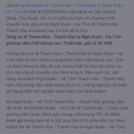
Giá vé
xe limousine đi Thanh Hóa - Thanh Hóa từ Nghi Xuân -
Hà Tĩnh
rẻ nhất là 350000VND của hãng xe Tân Quang
Dũng. Tùy thuộc vào vị trí ngồi của bạn và chương trình
khuyến mãi, giá vé Xe Nghi Xuân - Hà Tĩnh đi Thanh Hóa -
Thanh Hóa limousine này có thể sẽ rẻ hơn
Dòng xe đi Thanh Hóa - Thanh Hóa từ Nghi Xuân - Hà Tĩnh
giường nằm chất lượng cao: Thoải mái, giá cả tốt nhất
Những nhà xe đi Thanh Hóa - Thanh Hóa từ Nghi Xuân - Hà
Tĩnh đều sở hữu những xe giường nằm chất lượng cao. Trên
xe được trang bị đầy đủ các trang thiết bị hiện đại phục vụ
cho nhu cầu di chuyển của hành khách. Bên cạnh đó, các
hãng xe khách Nghi Xuân - Hà Tĩnh Thanh Hóa - Thanh Hóa
luôn chú trọng đến chất lượng dịch vụ, không ngừng cải thiện
để mang đến trải nghiệm hoàn hảo cho hành khách.
Xe Nghi Xuân - Hà Tĩnh Thanh Hóa - Thanh Hóa giường nằm
tốt nhất: Xe từ Nghi Xuân - Hà Tĩnh đi Thanh Hóa - Thanh Hóa
giường nằm được đánh giá chung chất lượng Tốt với điểm
đánh giá trung bình từ 4.2/5 dựa trên 610 phản hồi của hành
khách Xe về Thanh Hóa - Thanh Hóa từ Nghi Xuân - Hà Tĩnh.