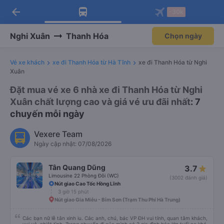
arrow_back
Tải app Vexere ngay!
Tải app Vexere
-30k
Mở app
Mở app
Nhận ưu đãi thành viên độc
-30k/ghế khi đặt vé máy bay qua
quyền
app
Nghi Xuân
Thanh Hóa
Chọn ngày
Vé xe khách
xe đi Thanh Hóa từ Hà Tĩnh
xe đi Thanh Hóa từ Nghi
Xuân
Đặt mua vé xe 6 nhà xe đi Thanh Hóa từ Nghi
Xuân chất lượng cao và giá vé ưu đãi nhất
: 7
chuyến mỗi ngày
Vexere Team
Ngày cập nhật: 07/08/2026
Tân Quang Dũng
3.7
Limousine 22 Phòng Đôi (WC)
(3002 đánh giá)
Nút giao Cao Tốc Hồng Lĩnh
3 giờ 15 phút
Nút giao Gia Miễu - Bỉm Sơn (Trạm Thu Phí Hà Trung)
Các bạn nữ lễ tân xinh iu. Các anh, chú, bác VP ĐH vui tính, quan tâm khách,