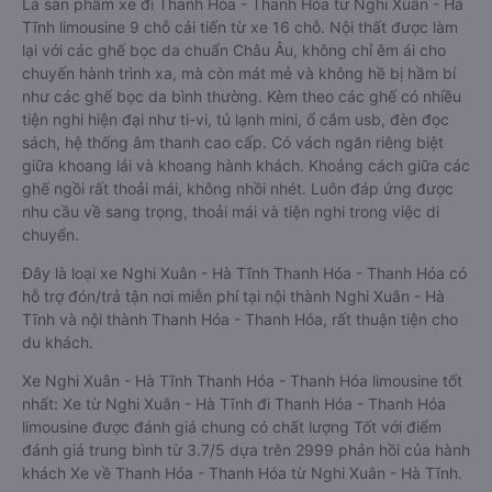
Là sản phẩm xe đi Thanh Hóa - Thanh Hóa từ Nghi Xuân - Hà
Tĩnh limousine 9 chỗ cải tiến từ xe 16 chỗ. Nội thất được làm
lại với các ghế bọc da chuẩn Châu Âu, không chỉ êm ái cho
chuyến hành trình xa, mà còn mát mẻ và không hề bị hầm bí
như các ghế bọc da bình thường. Kèm theo các ghế có nhiều
tiện nghi hiện đại như ti-vi, tủ lạnh mini, ổ cắm usb, đèn đọc
sách, hệ thống âm thanh cao cấp. Có vách ngăn riêng biệt
giữa khoang lái và khoang hành khách. Khoảng cách giữa các
ghế ngồi rất thoải mái, không nhồi nhét. Luôn đáp ứng được
nhu cầu về sang trọng, thoải mái và tiện nghi trong việc di
chuyển.
Đây là loại xe Nghi Xuân - Hà Tĩnh Thanh Hóa - Thanh Hóa có
hỗ trợ đón/trả tận nơi miễn phí tại nội thành Nghi Xuân - Hà
Tĩnh và nội thành Thanh Hóa - Thanh Hóa, rất thuận tiện cho
du khách.
Xe Nghi Xuân - Hà Tĩnh Thanh Hóa - Thanh Hóa limousine tốt
nhất: Xe từ Nghi Xuân - Hà Tĩnh đi Thanh Hóa - Thanh Hóa
limousine được đánh giá chung có chất lượng Tốt với điểm
đánh giá trung bình từ 3.7/5 dựa trên 2999 phản hồi của hành
khách Xe về Thanh Hóa - Thanh Hóa từ Nghi Xuân - Hà Tĩnh.