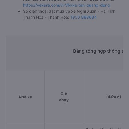
giường nằm đôi 350000đ/vé
limousine 350000đ/vé
g. Review, đánh giá chất lượng xe Tân Quang Dũng
Nhà xe Tân Quang Dũng được đánh giá với số điểm trung
bình là 3.7/5 dựa trên 2999 đánh giá của khách hàng đã
trải nghiệm dịch vụ của nhà xe này.
h. Thông tin liên hệ, đặt mua vé xe khách từ Nghi Xuân -
Hà Tĩnh đi Thanh Hóa - Thanh Hóa Tân Quang Dũng
Văn phòng xe Tân Quang Dũng ở Nghi Xuân - Hà Tĩnh:
Xem địa chỉ văn phòng nhà xe Tân Quang Dũng:
https://vexere.com/vi-VN/xe-tan-quang-dung
Số điện thoại đặt mua vé xe Nghi Xuân - Hà Tĩnh
Thanh Hóa - Thanh Hóa:
1900 888684
Bảng tổng hợp thông tin