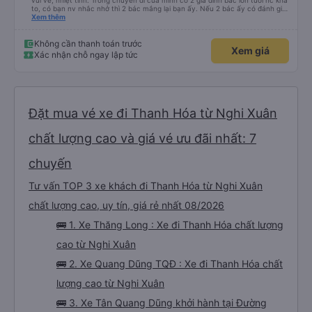
vui vẻ, nhiệt tình. Trong chuyến đi của mình có 2 gia đình bác lớn tuổi nc khá
to, có bạn nv nhắc nhở thì 2 bác mắng lại bạn ấy. Nếu 2 bác ấy có đánh giá
xấu thì mình ngược lại nha. Bạn ấy nhắc nhở rất đúng. 2 bác nói rất to. To
Xem thêm
đến lỗi mình ngủ còn mơ được câu chuyện các bác nói với nhau xuất hiện
trong giấc mơ của mình luôn. Nên nếu bạn ấy bị phản ánh thì đừng trừ lương
bạn ấy nha. Nếu bạn ấy bị trừ thì bảo bạn ấy liên hệ sđt của mình, mình hỗ
Không cần thanh toán trước
Xem giá
trợ ạ. Số mình đuôi 666, chuyến ĐH-NT ngày 16/1. À các bạn nữ lễ tân xinh
Xác nhận chỗ ngay lập tức
iu còn đổi cho mình phòng đơn sang đôi xong còn note là (một mình) yêu
luôn. Nhưng phòng đôi mà nằm một thì mỗi lần xe rẽ 1 cái là ✈️ Ít đi xe khách
nhưng đủ để đánh giá 10/10.
Đặt mua vé xe đi Thanh Hóa từ Nghi Xuân
chất lượng cao và giá vé ưu đãi nhất: 7
chuyến
Tư vấn TOP 3 xe khách đi Thanh Hóa từ Nghi Xuân
chất lượng cao, uy tín, giá rẻ nhất 08/2026
🚌 1. Xe Thăng Long : Xe đi Thanh Hóa chất lượng
cao từ Nghi Xuân
🚌 2. Xe Quang Dũng TQĐ : Xe đi Thanh Hóa chất
lượng cao từ Nghi Xuân
🚌 3. Xe Tân Quang Dũng khởi hành tại Đường