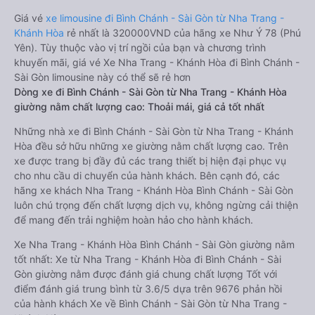
Giá vé
xe limousine đi Bình Chánh - Sài Gòn từ Nha Trang -
Khánh Hòa
rẻ nhất là 320000VND của hãng xe Như Ý 78 (Phú
Yên). Tùy thuộc vào vị trí ngồi của bạn và chương trình
khuyến mãi, giá vé Xe Nha Trang - Khánh Hòa đi Bình Chánh -
Sài Gòn limousine này có thể sẽ rẻ hơn
Dòng xe đi Bình Chánh - Sài Gòn từ Nha Trang - Khánh Hòa
giường nằm chất lượng cao: Thoải mái, giá cả tốt nhất
Những nhà xe đi Bình Chánh - Sài Gòn từ Nha Trang - Khánh
Hòa đều sở hữu những xe giường nằm chất lượng cao. Trên
xe được trang bị đầy đủ các trang thiết bị hiện đại phục vụ
cho nhu cầu di chuyển của hành khách. Bên cạnh đó, các
hãng xe khách Nha Trang - Khánh Hòa Bình Chánh - Sài Gòn
luôn chú trọng đến chất lượng dịch vụ, không ngừng cải thiện
để mang đến trải nghiệm hoàn hảo cho hành khách.
Xe Nha Trang - Khánh Hòa Bình Chánh - Sài Gòn giường nằm
tốt nhất: Xe từ Nha Trang - Khánh Hòa đi Bình Chánh - Sài
Gòn giường nằm được đánh giá chung chất lượng Tốt với
điểm đánh giá trung bình từ 3.6/5 dựa trên 9676 phản hồi
của hành khách Xe về Bình Chánh - Sài Gòn từ Nha Trang -