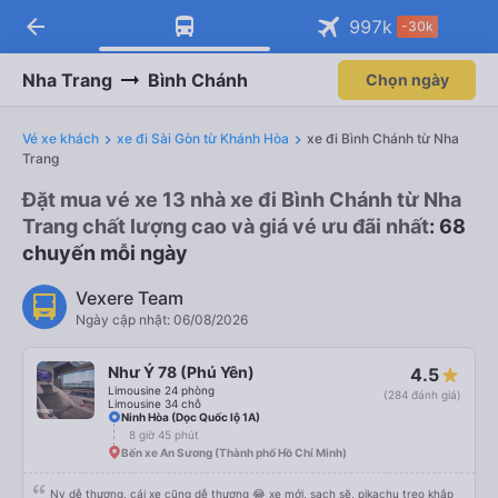
arrow_back
Tải app Vexere ngay!
Tải app Vexere
997
k
-30k
Mở app
Mở app
Nhận ưu đãi thành viên độc
-30k/ghế khi đặt vé máy bay qua
quyền
app
Nha Trang
Bình Chánh
Chọn ngày
Vé xe khách
xe đi Sài Gòn từ Khánh Hòa
xe đi Bình Chánh từ Nha
Trang
Đặt mua vé xe 13 nhà xe đi Bình Chánh từ Nha
Trang chất lượng cao và giá vé ưu đãi nhất
: 68
chuyến mỗi ngày
Vexere Team
Ngày cập nhật: 06/08/2026
Như Ý 78 (Phú Yên)
4.5
Limousine 24 phòng
(284 đánh giá)
Limousine 34 chỗ
Ninh Hòa (Dọc Quốc lộ 1A)
8 giờ 45 phút
Bến xe An Sương (Thành phố Hồ Chí Minh)
Nv dễ thương, cái xe cũng dễ thương 😂 xe mới, sạch sẽ, pikachu treo khắp