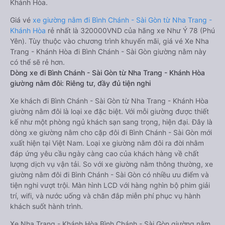
Khánh Hòa.
Giá vé
xe giường nằm đi Bình Chánh - Sài Gòn từ Nha Trang -
Khánh Hòa
rẻ nhất là 320000VND của hãng xe Như Ý 78 (Phú
Yên). Tùy thuộc vào chương trình khuyến mãi, giá vé Xe Nha
Trang - Khánh Hòa đi Bình Chánh - Sài Gòn giường nằm này
có thể sẽ rẻ hơn.
Dòng xe đi Bình Chánh - Sài Gòn từ Nha Trang - Khánh Hòa
giường nằm đôi: Riêng tư, đầy đủ tiện nghi
Xe khách đi Bình Chánh - Sài Gòn từ Nha Trang - Khánh Hòa
giường nằm đôi là loại xe đặc biệt. Với mỗi giường được thiết
kế như một phòng ngủ khách sạn sang trọng, hiện đại. Đây là
dòng xe giường nằm cho cặp đôi đi Bình Chánh - Sài Gòn mới
xuất hiện tại Việt Nam. Loại xe giường nằm đôi ra đời nhằm
đáp ứng yêu cầu ngày càng cao của khách hàng về chất
lượng dịch vụ vận tải. So với xe giường nằm thông thường, xe
giường nằm đôi đi Bình Chánh - Sài Gòn có nhiều ưu điểm và
tiện nghi vượt trội. Màn hình LCD với hàng nghìn bộ phim giải
trí, wifi, và nước uống và chăn đắp miễn phí phục vụ hành
khách suốt hành trình.
Xe Nha Trang - Khánh Hòa Bình Chánh - Sài Gòn giường nằm