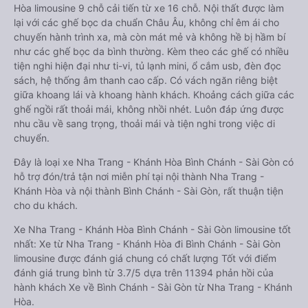
Hòa limousine 9 chỗ cải tiến từ xe 16 chỗ. Nội thất được làm
lại với các ghế bọc da chuẩn Châu Âu, không chỉ êm ái cho
chuyến hành trình xa, mà còn mát mẻ và không hề bị hầm bí
như các ghế bọc da bình thường. Kèm theo các ghế có nhiều
tiện nghi hiện đại như ti-vi, tủ lạnh mini, ổ cắm usb, đèn đọc
sách, hệ thống âm thanh cao cấp. Có vách ngăn riêng biệt
giữa khoang lái và khoang hành khách. Khoảng cách giữa các
ghế ngồi rất thoải mái, không nhồi nhét. Luôn đáp ứng được
nhu cầu về sang trọng, thoải mái và tiện nghi trong việc di
chuyển.
Đây là loại xe Nha Trang - Khánh Hòa Bình Chánh - Sài Gòn có
hỗ trợ đón/trả tận nơi miễn phí tại nội thành Nha Trang -
Khánh Hòa và nội thành Bình Chánh - Sài Gòn, rất thuận tiện
cho du khách.
Xe Nha Trang - Khánh Hòa Bình Chánh - Sài Gòn limousine tốt
nhất: Xe từ Nha Trang - Khánh Hòa đi Bình Chánh - Sài Gòn
limousine được đánh giá chung có chất lượng Tốt với điểm
đánh giá trung bình từ 3.7/5 dựa trên 11394 phản hồi của
hành khách Xe về Bình Chánh - Sài Gòn từ Nha Trang - Khánh
Hòa.