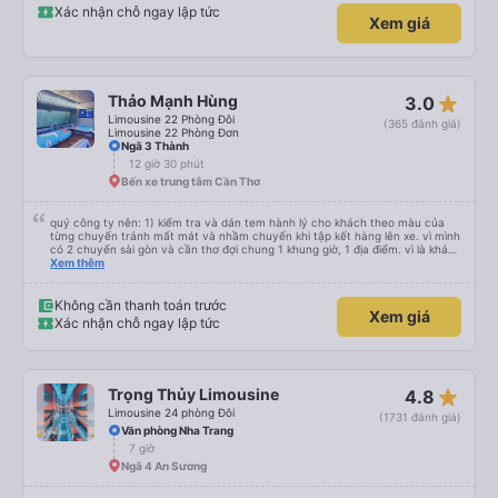
Xác nhận chỗ ngay lập tức
Xem giá
star_rate
Thảo Mạnh Hùng
3.0
Limousine 22 Phòng Đôi
(365 đánh giá)
Limousine 22 Phòng Đơn
Ngã 3 Thành
12 giờ 30 phút
Bến xe trung tâm Cần Thơ
quý công ty nên: 1) kiểm tra và dán tem hành lý cho khách theo màu của
từng chuyến tránh mất mát và nhầm chuyến khi tập kết hàng lên xe. vì mình
có 2 chuyến sài gòn và cần thơ đợi chung 1 khung giờ, 1 địa điểm. vì là khách
thân thiết của quý công ty nên rất hài lòng và tin tưởng. tuy nhiên rất mong
Xem thêm
muốn đội ngũ nhân viên anh chị em nhà xe cùng nhau cải thiện ngày một
phát triển. 2) đồng nhất về cách giao tiếp và CSKH nhẹ nhàng, chu đáo nữa
thì chắc chắn quy công ty là nhà xe được yêu thích và lựa chọn số 1 quy
Không cần thanh toán trước
Xem giá
nhơn. rất cảm ơn quý anh chị em cty cũng như chị Thảo đã lắng nghe và
Xác nhận chỗ ngay lập tức
tiếp nhận. " khách hàng thân thiết nhiều năm của nhà xe từ thời sinh viên"
star_rate
Trọng Thủy Limousine
4.8
Limousine 24 phòng Đôi
(1731 đánh giá)
Văn phòng Nha Trang
7 giờ
Ngã 4 An Sương