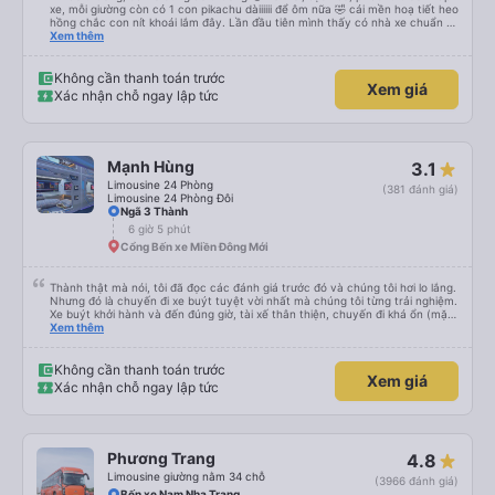
xe, mỗi giường còn có 1 con pikachu dàiiiiii để ôm nữa 🤣 cái mền hoạ tiết heo
hồng chắc con nít khoái lắm đây. Lần đầu tiên mình thấy có nhà xe chuẩn bị
cả bàn chải đánh răng. Có 2 ông bà cụ lên xe còn được nv dẫn tới tận nơi để
Xem thêm
hỗ trợ, nói chung là chu đáo ah.
Không cần thanh toán trước
Xem giá
Xác nhận chỗ ngay lập tức
Mạnh Hùng
3.1
Limousine 24 Phòng
(381 đánh giá)
Limousine 24 Phòng Đôi
Ngã 3 Thành
6 giờ 5 phút
Cổng Bến xe Miền Đông Mới
Thành thật mà nói, tôi đã đọc các đánh giá trước đó và chúng tôi hơi lo lắng.
Nhưng đó là chuyến đi xe buýt tuyệt vời nhất mà chúng tôi từng trải nghiệm.
Xe buýt khởi hành và đến đúng giờ, tài xế thân thiện, chuyến đi khá ổn (mặc
dù vẫn hơi xóc, nhưng đó là đặc trưng của Việt Nam ^^), và chỗ ngồi thoải
Xem thêm
mái. Chúng tôi thực sự rất hài lòng.
Không cần thanh toán trước
Xem giá
Xác nhận chỗ ngay lập tức
Phương Trang
4.8
Limousine giường nằm 34 chỗ
(3966 đánh giá)
Bến xe Nam Nha Trang