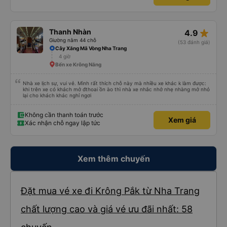
star_rate
Thanh Nhàn
4.9
Giường nằm 44 chỗ
(53 đánh giá)
Cây Xăng Mã Vòng Nha Trang
4 giờ
Bến xe Krông Năng
Nhà xe lịch sự, vui vẻ. Mình rất thích chỗ này mà nhiều xe khác k làm được:
khi trên xe có khách mở đthoai ồn ào thì nhà xe nhắc nhở nhẹ nhàng mở nhỏ
lại cho khách khác nghỉ ngơi
Không cần thanh toán trước
Xem giá
Xác nhận chỗ ngay lập tức
Xem thêm chuyến
Đặt mua vé xe đi Krông Pắk từ Nha Trang
chất lượng cao và giá vé ưu đãi nhất: 58