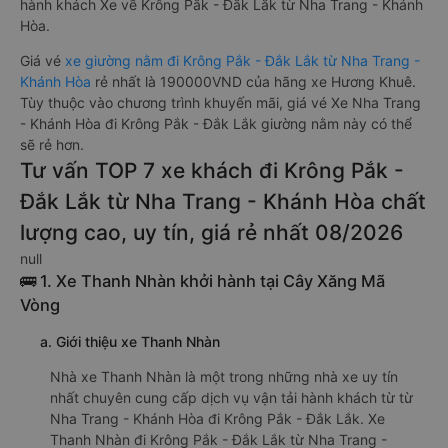
hành khách Xe về Krông Pắk - Đắk Lắk từ Nha Trang - Khánh
Hòa.
Giá vé
xe giường nằm đi Krông Pắk - Đắk Lắk từ Nha Trang -
Khánh Hòa
rẻ nhất là 190000VND của hãng xe Hương Khuê.
Tùy thuộc vào chương trình khuyến mãi, giá vé Xe Nha Trang
- Khánh Hòa đi Krông Pắk - Đắk Lắk giường nằm này có thể
sẽ rẻ hơn.
Tư vấn TOP 7 xe khách đi Krông Pắk -
Đắk Lắk từ Nha Trang - Khánh Hòa chất
lượng cao, uy tín, giá rẻ nhất 08/2026
null
🚌 1. Xe Thanh Nhàn khởi hành tại Cây Xăng Mã
Vòng
a. Giới thiệu xe Thanh Nhàn
Nhà xe Thanh Nhàn là một trong những nhà xe uy tín
nhất chuyên cung cấp dịch vụ vận tải hành khách từ từ
Nha Trang - Khánh Hòa đi Krông Pắk - Đắk Lắk. Xe
Thanh Nhàn đi Krông Pắk - Đắk Lắk từ Nha Trang -