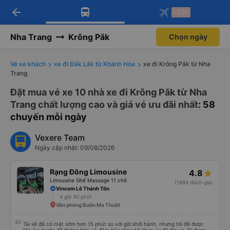
arrow_back
Tải app Vexere ngay!
Tải app Vexere
-30k
Mở app
Mở app
Nhận ưu đãi thành viên độc
-30k/ghế khi đặt vé máy bay qua
quyền
app
Nha Trang
Krông Pắk
Chọn ngày
Vé xe khách
xe đi Đắk Lắk từ Khánh Hòa
xe đi Krông Pắk từ Nha
Trang
Đặt mua vé xe 10 nhà xe đi Krông Pắk từ Nha
Trang chất lượng cao và giá vé ưu đãi nhất
: 58
chuyến mỗi ngày
Vexere Team
Ngày cập nhật: 09/08/2026
Rạng Đông Limousine
4.8
Limousine Ghế Massage 11 chỗ
(1694 đánh giá)
Vincom Lê Thánh Tôn
4 giờ 40 phút
Văn phòng Buôn Ma Thuột
Tài xế đã có mặt sớm hơn 15 phút so với giờ khởi hành, nhưng tôi đã được