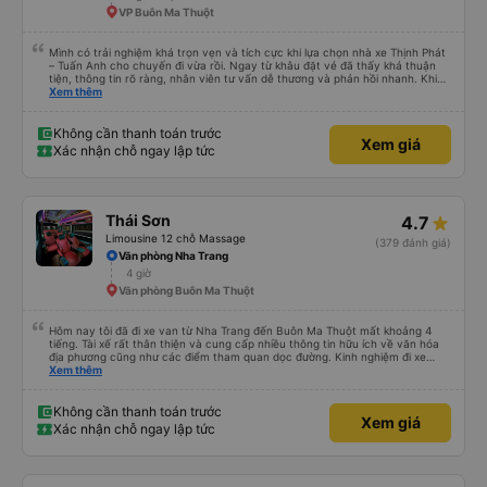
VP Buôn Ma Thuột
Mình có trải nghiệm khá trọn vẹn và tích cực khi lựa chọn nhà xe Thịnh Phát
– Tuấn Anh cho chuyến đi vừa rồi. Ngay từ khâu đặt vé đã thấy khá thuận
tiện, thông tin rõ ràng, nhân viên tư vấn dễ thương và phản hồi nhanh. Khi
đến giờ xuất phát, xe đón khách đúng hẹn, sắp xếp chỗ ngồi gọn gàng nên
Xem thêm
không có cảm giác lộn xộn hay vội vàng. Không gian trên xe sạch sẽ, ghế
ngồi êm và đủ thoải mái cho những chuyến đi dài. Xe chạy tương đối êm, tài
xế lái cẩn thận, giữ tốc độ ổn định nên mình cảm thấy yên tâm trong suốt
Không cần thanh toán trước
Xem giá
hành trình. Trên xe cũng giữ được sự trật tự, không quá ồn ào, phù hợp với
Xác nhận chỗ ngay lập tức
những ai muốn nghỉ ngơi hoặc thư giãn khi di chuyển. Thái độ phục vụ của
tài xế và phụ xe là điểm cộng lớn: lịch sự, thân thiện và hỗ trợ khách khá chu
đáo, từ việc hướng dẫn lên xuống xe đến nhắc nhở điểm dừng. Nhìn chung,
Thịnh Phát – Tuấn Anh là một nhà xe có chất lượng ổn định, dịch vụ tốt, phù
hợp để lựa chọn cho những chuyến đi cần sự an tâm, gọn gàng và thoải mái.
Thái Sơn
4.7
Limousine 12 chỗ Massage
(379 đánh giá)
Văn phòng Nha Trang
4 giờ
Văn phòng Buôn Ma Thuột
Hôm nay tôi đã đi xe van từ Nha Trang đến Buôn Ma Thuột mất khoảng 4
tiếng. Tài xế rất thân thiện và cung cấp nhiều thông tin hữu ích về văn hóa
địa phương cũng như các điểm tham quan dọc đường. Kinh nghiệm đi xe
buýt ở nhiều vùng khác nhau trên khắp Việt Nam trước đây của chúng tôi
Xem thêm
khá đáng sợ vì các tài xế thường làm mọi cách để vượt qua những đoạn
đường tắc nghẽn. Tài xế này là người lái xe an toàn nhất mà chúng tôi từng
gặp. Chúng tôi rất khuyến khích sử dụng dịch vụ vận chuyển của Thai Son.
Không cần thanh toán trước
Xem giá
Xác nhận chỗ ngay lập tức