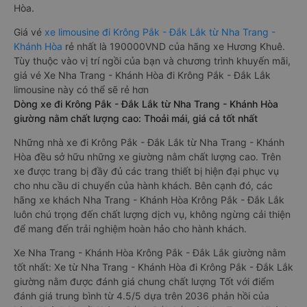
Hòa.
Giá vé
xe limousine đi Krông Pắk - Đắk Lắk từ Nha Trang -
Khánh Hòa
rẻ nhất là 190000VND của hãng xe Hương Khuê.
Tùy thuộc vào vị trí ngồi của bạn và chương trình khuyến mãi,
giá vé Xe Nha Trang - Khánh Hòa đi Krông Pắk - Đắk Lắk
limousine này có thể sẽ rẻ hơn
Dòng xe đi Krông Pắk - Đắk Lắk từ Nha Trang - Khánh Hòa
giường nằm chất lượng cao: Thoải mái, giá cả tốt nhất
Những nhà xe đi Krông Pắk - Đắk Lắk từ Nha Trang - Khánh
Hòa đều sở hữu những xe giường nằm chất lượng cao. Trên
xe được trang bị đầy đủ các trang thiết bị hiện đại phục vụ
cho nhu cầu di chuyển của hành khách. Bên cạnh đó, các
hãng xe khách Nha Trang - Khánh Hòa Krông Pắk - Đắk Lắk
luôn chú trọng đến chất lượng dịch vụ, không ngừng cải thiện
để mang đến trải nghiệm hoàn hảo cho hành khách.
Xe Nha Trang - Khánh Hòa Krông Pắk - Đắk Lắk giường nằm
tốt nhất: Xe từ Nha Trang - Khánh Hòa đi Krông Pắk - Đắk Lắk
giường nằm được đánh giá chung chất lượng Tốt với điểm
đánh giá trung bình từ 4.5/5 dựa trên 2036 phản hồi của