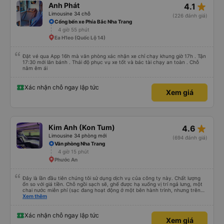
star_rate
Anh Phát
4.1
Limousine 34 chỗ
(226 đánh giá)
Cổng bến xe Phía Bắc Nha Trang
4 giờ 55 phút
Ea H'leo (Quốc Lộ 14)
Đặt vé qua App 16h mà văn phòng xác nhận xe chỉ chạy khung giờ 17h . Tận
17:30 mới lăn bánh . Thái độ phục vụ xe tốt và bác tài chạy an toàn . Chỗ
nằm êm ái
Xác nhận chỗ ngay lập tức
Xem giá
star_rate
Kim Anh (Kon Tum)
4.6
Limousine 34 phòng mới
(694 đánh giá)
Văn phòng Nha Trang
4 giờ 15 phút
Phước An
Đây là lần đầu tiên chúng tôi sử dụng dịch vụ của công ty này. Chất lượng
ổn so với giá tiền. Chỗ ngồi sạch sẽ, ghế được hạ xuống vị trí ngả lưng, một
chai nước miễn phí (sạc đang hoạt động ở một bên hành trình, nhưng trên
cùng xe đi chiều ngược lại có thể đã bị tắt.). Ở một hướng, xe buýt bị trễ một
Xem thêm
giờ, ở hướng ngược lại nó đến đúng giờ. Máy lạnh mạnh (lo lắng cho sức khỏe
nên mang theo quần áo ấm). Đôi khi có người ngồi ngay ở lối đi. Chúng tôi đã
mua vé trước qua Vexere và thanh toán tại Winmart. Rất thoải mái. (Chúng
Xác nhận chỗ ngay lập tức
Xem giá
tôi chạy xe dọc tuyến Nha Trang - Ngọc Hồi rồi về cùng ngày)