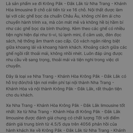
Là sản phẩm xe đi Krông Pắk - Đắk Lắk từ Nha Trang - Khánh
Hòa limousine 9 chỗ cải tiến từ xe 16 chỗ. Nội thất được làm
lại với các ghế bọc da chuẩn Châu Âu, không chỉ êm ái cho
chuyến hành trình xa, mà còn mát mẻ và không hề bị hầm bí
như các ghế bọc da bình thường. Kèm theo các ghế có nhiều
tiện nghi hiện đại như ti-vi, tủ lạnh mini, ổ cắm usb, đèn đọc
sách, hệ thống âm thanh cao cấp. Có vách ngăn riêng biệt
giữa khoang lái và khoang hành khách. Khoảng cách giữa các
ghế ngồi rất thoải mái, không nhồi nhét. Luôn đáp ứng được
nhu cầu về sang trọng, thoải mái và tiện nghi trong việc di
chuyển.
Đây là loại xe Nha Trang - Khánh Hòa Krông Pắk - Đắk Lắk có
hỗ trợ đón/trả tận nơi miễn phí tại nội thành Nha Trang -
Khánh Hòa và nội thành Krông Pắk - Đắk Lắk, rất thuận tiện
cho du khách.
Xe Nha Trang - Khánh Hòa Krông Pắk - Đắk Lắk limousine tốt
nhất: Xe từ Nha Trang - Khánh Hòa đi Krông Pắk - Đắk Lắk
limousine được đánh giá chung có chất lượng Tốt với điểm
đánh giá trung bình từ 4.5/5 dựa trên 4056 phản hồi của
hành khách Xe về Krông Pắk - Đắk Lắk từ Nha Trang - Khánh