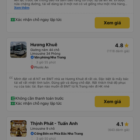
liên lạc trước để thông báo và đảm bảo rằng tôi thực sự đã lên xe. Đi được
nửa chặng đường, tài xế dừng lại ở một nơi có vẻ giống như một nhà hàng
gia đình nhỏ. Đồ ăn đơn giản nhưng ngon miệng, mọi thứ đều tươi ngon và
Xem thêm
được nấu hoàn hảo. Tôi cảm thấy tệ khi bị yêu cầu trả tiền cho bữa ăn đó, vì
chi phí thấp hơn nhiều so với giá trị, ngay cả khi tính đến tỉnh này. Đồ ăn đã
được chế biến sẵn nên sẵn sàng để ăn! Đánh giá không phải về đồ ăn nên dù
Xác nhận chỗ ngay lập tức
Xem giá
sao thì xe buýt đã đến đúng giờ mặc dù chúng tôi phải dừng lại khá lâu (nửa
giờ) để ăn. Tài xế đã tăng tốc vào nửa sau, nhưng không quá đáng sợ. Chiếc
xe limousine đó có dây an toàn hoạt động hoàn hảo ở tất cả các ghế! Tôi
chắc chắn sẽ sử dụng lại và thực sự khuyên bạn nên chọn công ty vận
chuyển này.
Hương Khuê
4.8
Giường nằm 44 chỗ
(1118 đánh giá)
Limousine 34 Phòng
Văn phòng Nha Trang
3 giờ 55 phút
Phước An
Mình đặt vé đi NT <=> BMT nhà xe Hương Khuê đi rất ok. Đặc biệt là mấy bác
tài xế rất nhiệt tình luôn. Đúng giờ và đúng chỗ đặt. Rất thiích thái độ phục
vụ của bác tài. Bạn nào muốn đi BMT từ N.Trang nên đi HK nhé
Không cần thanh toán trước
Xem giá
Xác nhận chỗ ngay lập tức
Thịnh Phát - Tuấn Anh
4.1
Limousine 9 chỗ
(643 đánh giá)
Cổng Bến xe Phía Bắc Nha Trang
3 giờ 50 phút