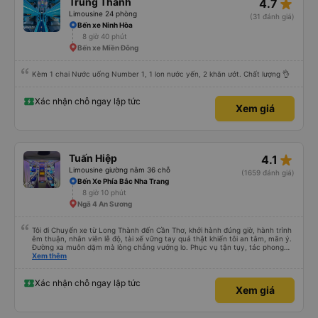
star_rate
Trung Thành
4.7
Limousine 24 phòng
(31 đánh giá)
Bến xe Ninh Hòa
8 giờ 40 phút
Bến xe Miền Đông
Kèm 1 chai Nước uống Number 1, 1 lon nước yến, 2 khăn ướt. Chất lượng 👌
Xác nhận chỗ ngay lập tức
Xem giá
star_rate
Tuấn Hiệp
4.1
Limousine giường nằm 36 chỗ
(1659 đánh giá)
Bến Xe Phía Bắc Nha Trang
8 giờ 10 phút
Ngã 4 An Sương
Tôi đi Chuyến xe từ Long Thành đến Cần Thơ, khởi hành đúng giờ, hành trình
êm thuận, nhân viên lễ độ, tài xế vững tay quả thật khiến tôi an tâm, mãn ý.
Đường xa muôn dặm mà lòng chẳng vướng lo. Phục vụ tận tụy, tác phong
nghiêm cẩn, hiếm thấy giữa thời buổi kim tiền vội vã. Xã hội loạn đạo. Xin gửi
Xem thêm
lời tán dương chân thành, kính chúc nhà xe ngày một hưng thịnh, vạn lộ bình
an.”
Xác nhận chỗ ngay lập tức
Xem giá