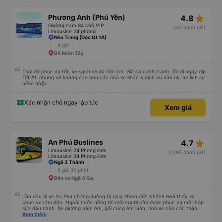
dù mình liên tục hỏi trên Google Maps &quot;Anh đi đây à?&quot; và hỏi
những câu hỏi kỳ lạ, &quot;Bạn có đưa chúng tôi đến khách sạn của chúng
tôi không?&quot; Vốn dĩ tôi đến lúc 2h30 sáng nhưng lúc đó không xuống xe
star_rate
Phương Anh (Phú Yên)
4.8
mà tài xế bảo tôi ngủ thêm và đợi ở trạm xăng, thậm chí còn đón khách sạn
bằng xe limousine vào buổi sáng. .Tôi nghĩ tài xế đã giúp tôi vì tôi trông ngu
Giường nằm 34 chỗ VIP
(47 đánh giá)
ngốc quá.. Tôi vẫn nghĩ rằng nếu không có tài xế thì sẽ rất nguy hiểm.. Cảm
Limousine 24 phòng
ơn từ tận đáy lòng.. 79-05527 Cảm ơn tài xế xe nhưng rất nhiều. Nếu bạn
Nha Trang (Dọc QL1A)
chưa biết cách thực hiện, hãy xem Google Maps hoạt động như thế nào,
8 giờ
&quot;B Bạn bị sao vậy?&quot; Chuyện gì xảy ra với bạn vậy?&quot; Bây giờ
BX Miền Tây
là 2:30 và tôi đang nói về nó. ạn bằng xe bu lông Limousine. Tôi nghĩ tài xế
đã giúp tôi vì nhìn tôi quá ngu ngốc. Tôi vẫn đang nghĩ rằng sẽ rất nguy hiểm
nếu không có tài xế... Cảm ơn các bạn rất nhiều.
Thái độ phục vụ tốt, xe sạch sẽ đủ tiện ích. Giá cả cạnh tranh. Tôi đi ngay dịp
Tết ÂL nhưng vé không cao như các nhà xe khác & dịch vụ vẫn ok, nv lịch sự
niềm nở👍
Xác nhận chỗ ngay lập tức
Xem giá
star_rate
An Phú Buslines
4.7
Limousine 24 Phòng Đơn
(1292 đánh giá)
Limousine 34 Phòng Đơn
Ngã 3 Thành
6 giờ 30 phút
Bến xe Ngã 4 Ga
Lần đầu đi xe An Phú chặng đường từ Quy Nhơn đến Khánh Hoà thấy xe
phục vụ chu đáo. Ngoài nước uống thì mỗi người còn được phục vụ một hộp
sữa đậu nành. Xe giường nằm êm, gối cũng êm luôn, nhà xe còn cẩn thận
treo thêm ở mỗi giường một cái giỏ nhỏ để đựng chai nước uống tránh rớt.
Xem thêm
Lái xe chạy an toàn, không phóng nhanh vượt ẩu. Dù lúc đi xe trống rất