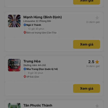
Xem giá
star_rate
Mạnh Hùng (Bình Định)
Limousine 22 Phòng Đôi
(0 đánh giá)
Ngã 3 Thành
12 giờ 30 phút
Bến xe trung tâm Cần Thơ
Xem giá
star_rate
Trung Hòa
2.5
Giường nằm 44 chỗ
(4 đánh giá)
Nha Trang (Dọc Quốc lộ 1A)
9 giờ 30 phút
VP Sài Gòn
Xem giá
star_rate
Tân Phước Thành