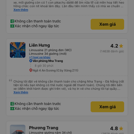
xe, mỗi giường còn có 1 con pikachu dàiiiiii để ôm nữa 🤣 cái mền hoạ tiết heo
hồng chắc con nít khoái lắm đây. Lần đầu tiên mình thấy có nhà xe chuẩn bị
cả bàn chải đánh răng. Có 2 ông bà cụ lên xe còn được nv dẫn tới tận nơi để
Xem thêm
hỗ trợ, nói chung là chu đáo ah.
Không cần thanh toán trước
Xem giá
Xác nhận chỗ ngay lập tức
Liên Hưng
4.2
Limousine 21 phòng đơn (WC)
(14638 đánh giá)
Limousine 34 giường (mới)
+1 loại xe khác
Văn phòng Nha Trang
8 giờ 30 phút
Ngã 4 An Sương (Cây Xăng Z11)
Chúng tôi đặt vé không cần thanh toán cho chặng Nha Trang - Đà Nẵng (rất
tiện lợi nếu bạn không có thẻ nước ngoài để thanh toán). Chúng tôi đến bến
xe (điểm khởi hành được ghi trên vé), và họ in vé cho chúng tôi tại quầy.
Chúng tôi cũng quyết định mua vé chiều về trực tiếp tại quầy, vì giá vé trên
Xem thêm
ứng dụng cũng giống nhau. Đầu tiên, chúng tôi đi xe buýt nhỏ đến điểm hẹn,
sau đó chuyển sang xe giường nằm. Tôi khuyên bạn nên mang theo áo len
ấm hoặc áo khoác mỏng, vì thỉnh thoảng trời khá lạnh, và chăn mền thì hơi
Không cần thanh toán trước
Xem giá
cũ, nhưng vẫn có sẵn. Cổng USB để sạc điện thoại hoạt động tốt, và có giấy
Xác nhận chỗ ngay lập tức
vệ sinh. Mọi thứ khá sạch sẽ. Chúng tôi trở về từ Đà Nẵng (bến xe Đà Nẵng,
Nhà ga B2, Lối ra 8) trên một loại xe buýt khác với ba hàng ghế ngả. Xe ít
rộng rãi hơn, nhưng vẫn khá thoải mái và tốt hơn nhiều so với một chuyến đi
8-10 tiếng ngồi một chỗ. Chúng tôi cũng dừng lại gần Nha Trang và sau đó
được đưa đến ga bằng xe buýt nhỏ. Họ cũng vận chuyển hàng hóa trong
Phương Trang
4.8
suốt chuyến đi, và có thể sẽ có những điểm dừng chân. Tôi khuyên bạn nên
chọn công ty này và đặt chỗ ngồi VIP.
Limousine giường nằm 34 chỗ
(3978 đánh giá)