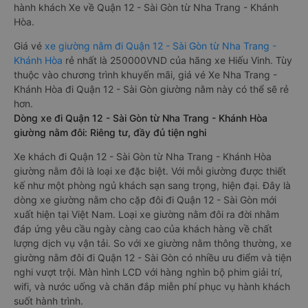
hành khách Xe về Quận 12 - Sài Gòn từ Nha Trang - Khánh
Hòa.
Giá vé
xe giường nằm đi Quận 12 - Sài Gòn từ Nha Trang -
Khánh Hòa
rẻ nhất là 250000VND của hãng xe Hiếu Vinh. Tùy
thuộc vào chương trình khuyến mãi, giá vé Xe Nha Trang -
Khánh Hòa đi Quận 12 - Sài Gòn giường nằm này có thể sẽ rẻ
hơn.
Dòng xe đi Quận 12 - Sài Gòn từ Nha Trang - Khánh Hòa
giường nằm đôi: Riêng tư, đầy đủ tiện nghi
Xe khách đi Quận 12 - Sài Gòn từ Nha Trang - Khánh Hòa
giường nằm đôi là loại xe đặc biệt. Với mỗi giường được thiết
kế như một phòng ngủ khách sạn sang trọng, hiện đại. Đây là
dòng xe giường nằm cho cặp đôi đi Quận 12 - Sài Gòn mới
xuất hiện tại Việt Nam. Loại xe giường nằm đôi ra đời nhằm
đáp ứng yêu cầu ngày càng cao của khách hàng về chất
lượng dịch vụ vận tải. So với xe giường nằm thông thường, xe
giường nằm đôi đi Quận 12 - Sài Gòn có nhiều ưu điểm và tiện
nghi vượt trội. Màn hình LCD với hàng nghìn bộ phim giải trí,
wifi, và nước uống và chăn đắp miễn phí phục vụ hành khách
suốt hành trình.