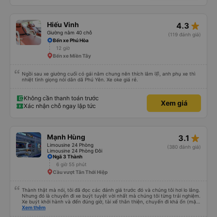
xe được biết thêm nhiều câu chuyện mới. Cảm ơn nhà xe đã giúp đỡ
star_rate
Hiếu Vinh
4.3
Giường nằm 40 chỗ
(119 đánh giá)
Bến xe Phú Hòa
12 giờ
Bến xe Miền Tây
Ngồi sau xe giường cuối có gái nằm chung nên thích lắm 🤣, anh phụ xe thì
nhiệt tình giọng nói dân dã Phú Yên. Xe oke giá rẻ.
Không cần thanh toán trước
Xem giá
Xác nhận chỗ ngay lập tức
star_rate
Mạnh Hùng
3.1
Limousine 24 Phòng
(380 đánh giá)
Limousine 24 Phòng Đôi
Ngã 3 Thành
6 giờ 55 phút
Cầu vượt Tân Thới Hiệp
Thành thật mà nói, tôi đã đọc các đánh giá trước đó và chúng tôi hơi lo lắng.
Nhưng đó là chuyến đi xe buýt tuyệt vời nhất mà chúng tôi từng trải nghiệm.
Xe buýt khởi hành và đến đúng giờ, tài xế thân thiện, chuyến đi khá ổn (mặc
dù vẫn hơi xóc, nhưng đó là đặc trưng của Việt Nam ^^), và chỗ ngồi thoải
Xem thêm
mái. Chúng tôi thực sự rất hài lòng.