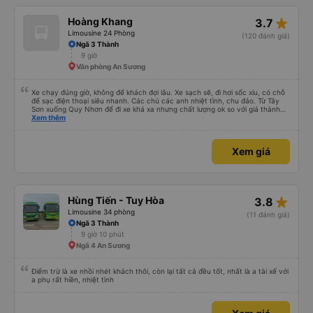
star_rate
Hoàng Khang
3.7
Limousine 24 Phòng
(120 đánh giá)
Ngã 3 Thành
9 giờ
Văn phòng An Sương
Xe chạy đúng giờ, không để khách đợi lâu. Xe sạch sẽ, đi hơi sốc xíu, có chỗ
để sạc điện thoại siêu nhanh. Các chú các anh nhiệt tình, chu đáo. Từ Tây
Sơn xuống Quy Nhơn để đi xe khá xa nhưng chất lượng ok so với giá thành
chung.
Xem thêm
Xem giá
star_rate
Hùng Tiến - Tuy Hòa
3.8
Limousine 34 phòng
(11 đánh giá)
Ngã 3 Thành
9 giờ 10 phút
Ngã 4 An Sương
Điểm trừ là xe nhồi nhét khách thôi, còn lại tất cả đều tốt, nhất là a tài xế với
a phụ rất hiền, nhiệt tình