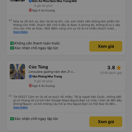
Bến Xe Phía Nam Nha Trang Mới
8 giờ 40 phút
Ngã 4 An Sương
Nhà xe rất lịch sự, bác tài lái xe êm, các anh nhân viên không làm phiền khi
không cần thiết, khách đặt chỗ ở đâu là được ở phòng đó, không bị tự ý xếp
như các nhà xe khác. Một điểm cộng cho uy tín là có nhiều khách nước
Xem thêm
ngoài đi cùng chuyến để đến Nha Trang nha!
Không cần thanh toán trước
Xem giá
Xác nhận chỗ ngay lập tức
star_rate
Cúc Tùng
3.8
Limousine giường nằm đơn 21 chỗ (WC)
(3790 đánh giá)
Văn Phòng Nha Trang
9 giờ 45 phút
Ngã 4 An Sương
79-05527 Cảm ơn tài xế xe buýt rất nhiều. Tôi là người Hàn Quốc, không biết
gì cả nhưng tôi cứ hỏi trên Google Maps &quot;Bạn có chắc chắn sẽ đến đây
không?&quot; và hỏi những câu hỏi lạ như &quot;Bạn có thể đưa tôi đến
khách sạn của chúng tôi không?&quot; Nhưng tài xế đã quan tâm. của mọi
Xem thêm
thứ. Vốn dĩ tôi đến lúc 2h30 sáng và được thông báo lúc đó nhưng tài xế bảo
tôi ngủ thêm, đợi ở trạm xăng và thậm chí còn đón tôi tại khách sạn bằng xe
limousine vào buổi sáng. ngu ngốc đến mức tôi nghĩ tài xế đã giúp tôi. Nếu
Xác nhận chỗ ngay lập tức
Xem giá
tài xế không ở đó, tôi vẫn đang suy nghĩ về câu chuyện đó vì nó chắc hẳn
rất nguy hiểm.. Cảm ơn rất nhiều.. Cảm ơn xe buýt 79-05527 rất nhiều tài
xế. Mình là người Hàn Quốc không biết gì nhưng tài xế đã giải quyết mọi việc