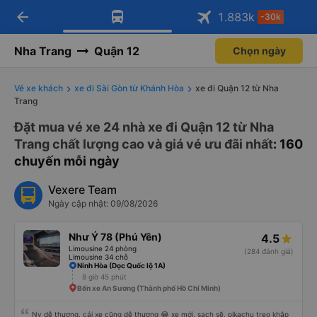
arrow_back
Tải app Vexere ngay!
Tải app Vexere
1.883
k
-30k
Mở app
Mở app
Nhận ưu đãi thành viên độc
-30k/ghế khi đặt vé máy bay qua
quyền
app
Nha Trang
Quận 12
Chọn ngày
Vé xe khách
xe đi Sài Gòn từ Khánh Hòa
xe đi Quận 12 từ Nha
Trang
Đặt mua vé xe 24 nhà xe đi Quận 12 từ Nha
Trang chất lượng cao và giá vé ưu đãi nhất
: 160
chuyến mỗi ngày
Vexere Team
Ngày cập nhật: 09/08/2026
Như Ý 78 (Phú Yên)
4.5
Limousine 24 phòng
(284 đánh giá)
Limousine 34 chỗ
Ninh Hòa (Dọc Quốc lộ 1A)
8 giờ 45 phút
Bến xe An Sương (Thành phố Hồ Chí Minh)
Nv dễ thương, cái xe cũng dễ thương 😂 xe mới, sạch sẽ, pikachu treo khắp