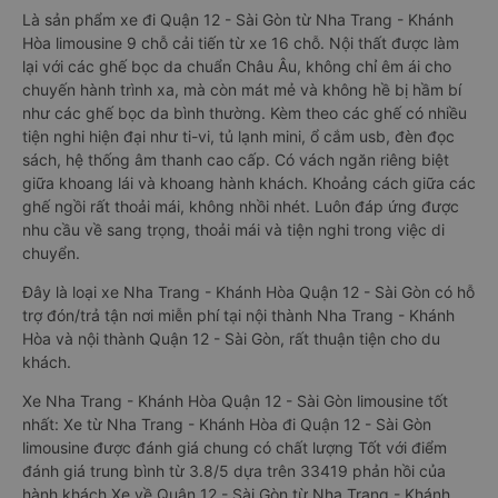
Là sản phẩm xe đi Quận 12 - Sài Gòn từ Nha Trang - Khánh
Hòa limousine 9 chỗ cải tiến từ xe 16 chỗ. Nội thất được làm
lại với các ghế bọc da chuẩn Châu Âu, không chỉ êm ái cho
chuyến hành trình xa, mà còn mát mẻ và không hề bị hầm bí
như các ghế bọc da bình thường. Kèm theo các ghế có nhiều
tiện nghi hiện đại như ti-vi, tủ lạnh mini, ổ cắm usb, đèn đọc
sách, hệ thống âm thanh cao cấp. Có vách ngăn riêng biệt
giữa khoang lái và khoang hành khách. Khoảng cách giữa các
ghế ngồi rất thoải mái, không nhồi nhét. Luôn đáp ứng được
nhu cầu về sang trọng, thoải mái và tiện nghi trong việc di
chuyển.
Đây là loại xe Nha Trang - Khánh Hòa Quận 12 - Sài Gòn có hỗ
trợ đón/trả tận nơi miễn phí tại nội thành Nha Trang - Khánh
Hòa và nội thành Quận 12 - Sài Gòn, rất thuận tiện cho du
khách.
Xe Nha Trang - Khánh Hòa Quận 12 - Sài Gòn limousine tốt
nhất: Xe từ Nha Trang - Khánh Hòa đi Quận 12 - Sài Gòn
limousine được đánh giá chung có chất lượng Tốt với điểm
đánh giá trung bình từ 3.8/5 dựa trên 33419 phản hồi của
hành khách Xe về Quận 12 - Sài Gòn từ Nha Trang - Khánh