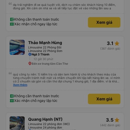
dạ trải nghiệm đi xe quá tuyệt vời, dịch vụ chăm sóc khách hàng 10 điểm,
đúng giờ. Xin cảm ơn nhà xe và sẽ tiếp tục đặt vé vào những lần sau ạ
Không cần thanh toán trước
Xem giá
Xác nhận chỗ ngay lập tức
star_rate
Thảo Mạnh Hùng
3.1
Limousine 22 Phòng Đôi
(367 đánh giá)
Limousine 22 Phòng Đơn
Ngã 3 Thành
12 giờ 30 phút
Bến xe trung tâm Cần Thơ
quý công ty nên: 1) kiểm tra và dán tem hành lý cho khách theo màu của
từng chuyến tránh mất mát và nhầm chuyến khi tập kết hàng lên xe. vì mình
có 2 chuyến sài gòn và cần thơ đợi chung 1 khung giờ, 1 địa điểm. vì là khách
thân thiết của quý công ty nên rất hài lòng và tin tưởng. tuy nhiên rất mong
Xem thêm
muốn đội ngũ nhân viên anh chị em nhà xe cùng nhau cải thiện ngày một
phát triển. 2) đồng nhất về cách giao tiếp và CSKH nhẹ nhàng, chu đáo nữa
thì chắc chắn quy công ty là nhà xe được yêu thích và lựa chọn số 1 quy
Không cần thanh toán trước
Xem giá
nhơn. rất cảm ơn quý anh chị em cty cũng như chị Thảo đã lắng nghe và
Xác nhận chỗ ngay lập tức
tiếp nhận. " khách hàng thân thiết nhiều năm của nhà xe từ thời sinh viên"
star_rate
Quang Hạnh (NT)
3.5
Limousine 22 phòng đơn (WC)
(442 đánh giá)
Limousine 24 phòng đơn