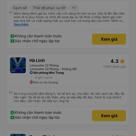
Sạch sẽ
Thái độ phục vụ tốt
+1
Mình đang đánh giá lúc mình vẫn còn đang đi trên xe lun. Đây là lần đầu tiên
mình đi ra Quy Nhơn và mình đã book đại xe Tài Phát vì thấy đánh giá trên
app khá tốt và chất lượng thật sự vượt hơn cả mong đợi của mình. Mình mua
giường đôi và vừa đủ cho 2 người. Nhân viên của nhà xe phải nói là siêu nhiệt
Xem thêm
tình và dễ thương. Trước chuyến đi mình có gọi cho bên tổng đài thì anh
nhân viên hỗ trợ mình nói chuyện siêu nhẹ nhàng và vui vẻ . Lúc mình lên xe
trung chuyển và lên xe lớn thì luôn hỗ trợ xách vali giùm tụi mình. Trên xe thì
Không cần thanh toán trước
Xem giá
có cả bánh và sữa miễn phí cho khách còn chuẩn bị cả thuốc say xe, dép,
Xác nhận chỗ ngay lập tức
mền, gối và đặc biệt là có gối ôm. Nchung là phải chấm nhà xe 10 sao mới
đủ !!!
star_rate
Hà Linh
4.3
Limousine 22 Phòng
(1430 đánh giá)
Limousine 24 Phòng - Không WC
Văn phòng Nha Trang
8 giờ 1 phút
Bến xe An Sương
Xe trung chuyển đón đúng h, tài xế lịch sự, chu đáo. Xe 34c sạch sẽ, đầy đủ
tiện nghi. Tài xế lái xe cẩn thận, phụ xe sắp xếp đồ đạc, hành lý của khách
chu đáo, cẩn thận. Sẽ tiếp tục ủng hộ
Không cần thanh toán trước
Xem giá
Xác nhận chỗ ngay lập tức