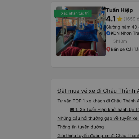
Tuấn Hiệp
Xác nhận tức thì
4.1
star
(1659 đ
Giường nằm 40 
KCN Nhơn Tr
5h10m
Bến xe Cái Tắ
Đặt mua vé xe đi Châu Thành A
Tư vấn TOP 1 xe khách đi Châu Thành A 
🚌 1. Xe Tuấn Hiệp khởi hành tại
Những câu hỏi thường gặp về tuyến xe 
Thông tin tuyến đường
Giới thiệu tuyến đường xe đi Châu Thàn