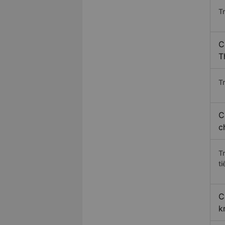
T
C
T
Tr
C
c
T
ti
C
k