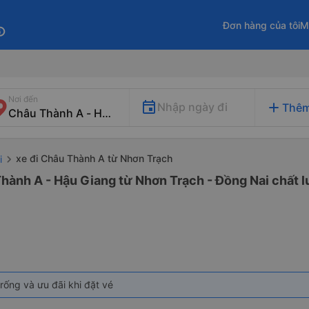
Đơn hàng của tôi
M
fo
Nơi đến
add
Nhập ngày đi
Thêm
xe đi Châu Thành A từ Nhơn Trạch
i
hành A - Hậu Giang từ Nhơn Trạch - Đồng Nai chất l
rống và ưu đãi khi đặt vé