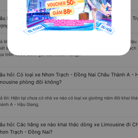
âu hỏi: Review xe đi Châu Thành A - Hậu Giang từ Nhơn Tr
ượng tốt, xuất sắc, cao cấp nhất?
rả lời: Những hãng xe đi Nhơn Trạch - Đồng Nai Châu Thành A - Hậu 
hất là nhà xe Tuấn Hiệp đi Châu Thành A - Hậu Giang từ Nhơn Trạch 
ựa trên 1658 đánh giá của khách hàng).
âu hỏi: Có loại xe Nhơn Trạch - Đồng Nai Châu Thành A - 
imousine phòng đôi không?
rả lời: Hiện tại chưa có nhà xe nào có loại xe giường nằm đôi khai t
hành A - Hậu Giang.
âu hỏi: Các hãng xe nào khai thác dòng xe Limousine đi C
hơn Trạch - Đồng Nai?