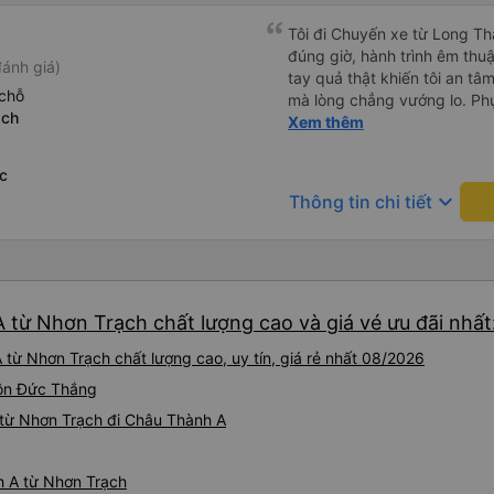
Tôi đi Chuyến xe từ Long Th
đúng giờ, hành trình êm thuậ
ánh giá)
tay quả thật khiến tôi an tâm, mãn ý. Đường xa muôn dặm
chỗ
mà lòng chẳng vướng lo. Ph
ạch
cẩn, hiếm thấy giữa thời buổi
Xem thêm
Xin gửi lời tán dương chân 
hưng thịnh, vạn lộ bình an.”
c
keyboard_arrow_down
Thông tin chi tiết
 từ Nhơn Trạch chất lượng cao và giá vé ưu đãi nhất
từ Nhơn Trạch chất lượng cao, uy tín, giá rẻ nhất 08/2026
 Tôn Đức Thắng
từ Nhơn Trạch đi Châu Thành A
h A từ Nhơn Trạch