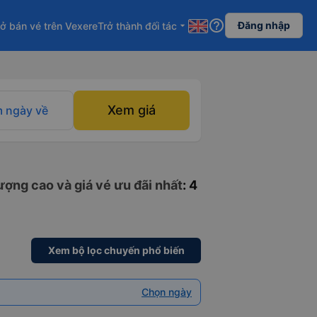
help_outline
Đăng nhập
ở bán vé trên Vexere
Trở thành đối tác
arrow_drop_down
Xem giá
 ngày về
ượng cao và giá vé ưu đãi nhất
: 4
Xem bộ lọc chuyến phổ biến
Chọn ngày