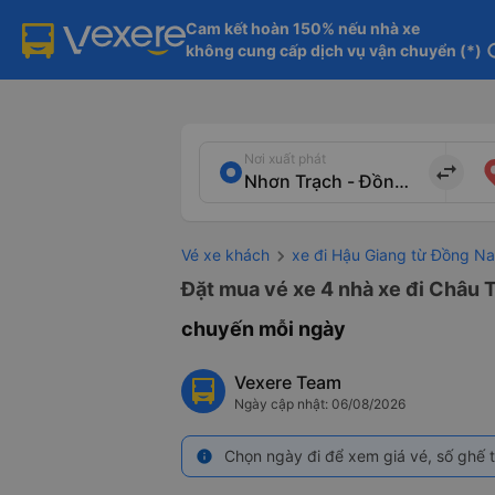
Cam kết hoàn 150% nếu nhà xe

không cung cấp dịch vụ vận chuyển (*)
in
Nơi xuất phát
import_export
Vé xe khách
xe đi Hậu Giang từ Đồng Na
Đặt mua vé xe 4 nhà xe đi Châu T
chuyến mỗi ngày
Vexere Team
Ngày cập nhật: 06/08/2026
Chọn ngày đi để xem giá vé, số ghế t
info