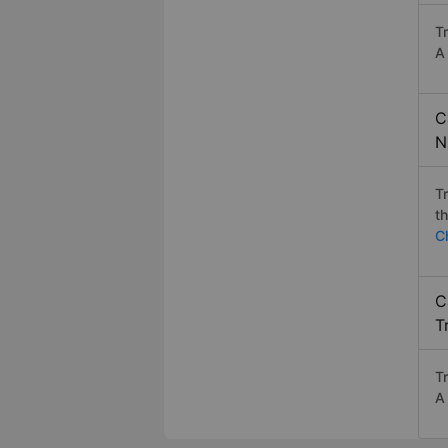
T
A
C
N
T
t
C
C
T
T
A