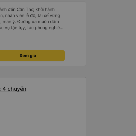
ành đến Cần Thơ, khởi hành
n, nhân viên lễ độ, tài xế vững
ục vụ tận tụy, tác phong nghiêm
 kim tiền vội vã. Xã hội loạn đạo.
thành, kính chúc nhà xe ngày một
Xem giá
: 4 chuyến