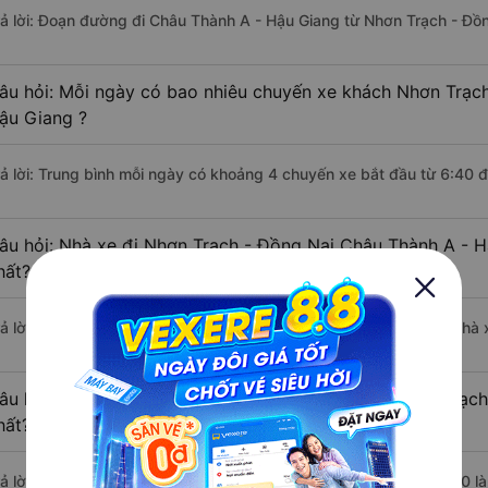
rả lời: Đoạn đường đi Châu Thành A - Hậu Giang từ Nhơn Trạch - Đồ
âu hỏi: Mỗi ngày có bao nhiêu chuyến xe khách Nhơn Trạch
ậu Giang ?
rả lời: Trung bình mỗi ngày có khoảng 4 chuyến xe bắt đầu từ 6:40 
âu hỏi: Nhà xe đi Nhơn Trạch - Đồng Nai Châu Thành A - 
hất?
rả lời: Chuyến xe có giờ xuất phát sớm nhất vào lúc 6:40 là của nhà 
âu hỏi: Nhà xe đi Châu Thành A - Hậu Giang từ Nhơn Trạch
hất?
rả lời: Chuyến xe có giờ xuất phát trễ (muộn) nhất là vào lúc 19:30 l