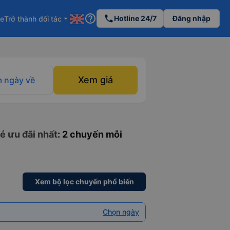
help_outline
phone
Hotline 24/7
Đăng nhập
re
Trở thành đối tác
arrow_drop_down
Xem giá
 ngày về
é ưu đãi nhất
: 2 chuyến mỗi
Xem bộ lọc chuyến phổ biến
Chọn ngày