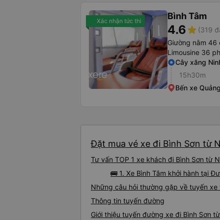
Bình Tâm
Xác nhận tức thì
4.6
star
(319 đ
Giường nằm 46 
Limousine 36 p
Cây xăng Nin
15h30m
Bến xe Quảng
Đặt mua vé xe đi Bình Sơn từ N
Tư vấn TOP 1 xe khách đi Bình Sơn từ Ni
🚌 1. Xe Bình Tâm khởi hành tại 
Những câu hỏi thường gặp về tuyến xe t
Thông tin tuyến đường
Giới thiệu tuyến đường xe đi Bình Sơn t