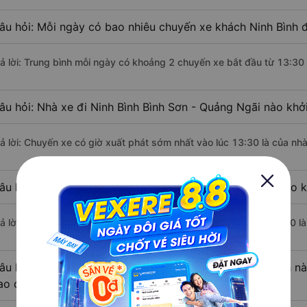
âu hỏi: Mỗi ngày có bao nhiêu chuyến xe khách Ninh Bình đ
rả lời: Trung bình mỗi ngày có khoảng 2 chuyến xe bắt đầu từ 13:30
âu hỏi: Nhà xe đi Ninh Bình Bình Sơn - Quảng Ngãi nào khở
rả lời: Chuyến xe có giờ xuất phát sớm nhất vào lúc 13:30 là của nh
âu hỏi: Nhà xe đi Bình Sơn - Quảng Ngãi từ Ninh Bình nào k
rả lời: Chuyến xe có giờ xuất phát trễ (muộn) nhất là vào lúc 14:30 l
âu hỏi: Review xe đi Bình Sơn - Quảng Ngãi từ Ninh Bình nà
ao cấp nhất?