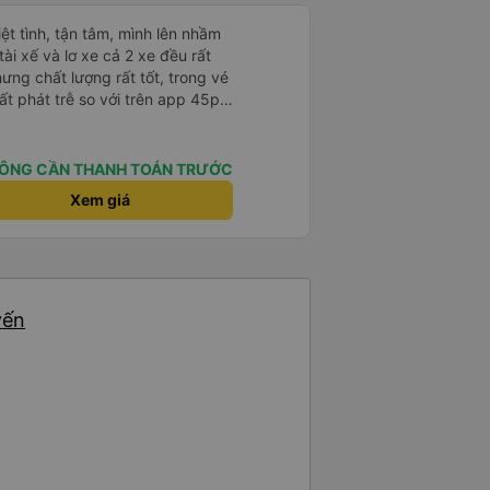
hiệt tình, tận tâm, mình lên nhầm
ài xế và lơ xe cả 2 xe đều rất
hưng chất lượng rất tốt, trong vé
t phát trễ so với trên app 45p,
ất to, có thể thông cảm được.
ÔNG CẦN THANH TOÁN TRƯỚC
Xem giá
yến