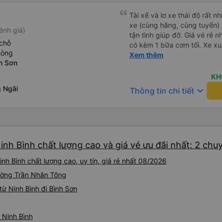
Tài xế và lơ xe thái độ rất n
xe (cùng hãng, cùng tuyến) t
ánh giá)
tận tình giúp đỡ. Giá vé rẻ n
chỗ
có kèm 1 bữa cơm tối. Xe xuấ
hòng
nhưng do bão nên trời mưa r
Xem thêm
h Sơn
99/10
KH
 Ngãi
keyboard_arrow_down
Thông tin chi tiết
inh Bình chất lượng cao và giá vé ưu đãi nhất: 2 chu
nh Bình chất lượng cao, uy tín, giá rẻ nhất 08/2026
Đường Trần Nhân Tông
ừ Ninh Bình đi Bình Sơn
ừ Ninh Bình