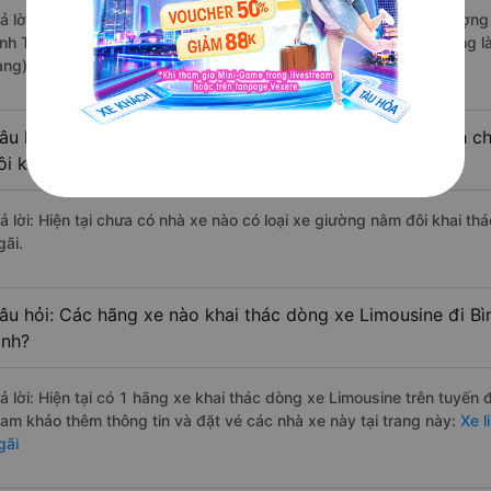
rả lời: Những hãng xe đi Ninh Bình Bình Sơn - Quảng Ngãi chất lượng 
ình Tâm đi Bình Sơn - Quảng Ngãi từ Ninh Bình với điểm chất lượng 
àng).
âu hỏi: Có loại xe Ninh Bình Bình Sơn - Quảng Ngãi dành c
ôi không?
rả lời: Hiện tại chưa có nhà xe nào có loại xe giường nằm đôi khai th
gãi.
âu hỏi: Các hãng xe nào khai thác dòng xe Limousine đi Bì
ình?
rả lời: Hiện tại có 1 hãng xe khai thác dòng xe Limousine trên tuyến
ham khảo thêm thông tin và đặt vé các nhà xe này tại trang này:
Xe l
gãi