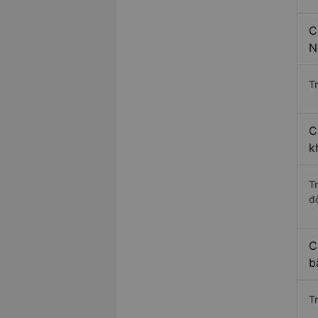
C
N
Tr
C
k
T
độ
C
b
T