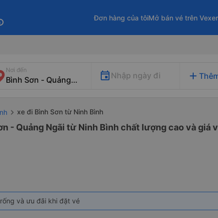
Đơn hàng của tôi
Mở bán vé trên Vexe
fo
Nơi đến
add
Nhập ngày đi
Thêm
xe đi Bình Sơn từ Ninh Bình
ình
ơn - Quảng Ngãi từ Ninh Bình chất lượng cao và giá v
rống và ưu đãi khi đặt vé