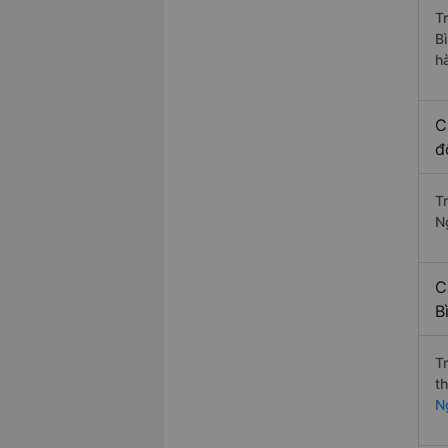
T
B
h
C
đ
T
N
C
B
T
t
N