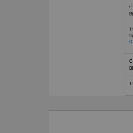
C
B
T
t
Q
C
B
T