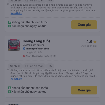
Sạch sẽ
Lái xe an toàn
+5
Mình cũng từng đi rất nhiều xe Bắc nam nhưng gặp toàn xe chở hàng và
chất hàng dọc đường rất lâu và mất thời gian nhưng lan đầu tiên gặp xe
hoàng long A3 trên xe đây đủ tiện nghi sac tại giường xe sạch sẽ thơm tài xế
lo xe thoải mái vui tính sẽ con ung hô nhe
Xem thêm
Không cần thanh toán trước
Xem giá
Xác nhận chỗ ngay lập tức
Hoàng Long (Đỏ)
4.6
Giường nằm 42 chỗ
(434 đánh giá)
Thành phố Ninh Bình
4 giờ 35 phút
Phan Thiết (dọc quốc lộ 1A)
Sạch sẽ
Lái xe an toàn
+5
Giường nằm thoải mái . Nhân viên vui vẻ nhiệt tình hành khách muốn gì là
được đó 😆 . Tài xế chuyên nghiệp lái xe an toàn . Xe sạch sẽ có ổ sạc tại
giường rất tiện nghi . Xe chạy đúng giờ và được sắp xếp đúng chỗ như đã đặt
. Điểm 10 cho hoàng long đỏ 👍
Xem thêm
Không cần thanh toán trước
Xem giá
Xác nhận chỗ ngay lập tức