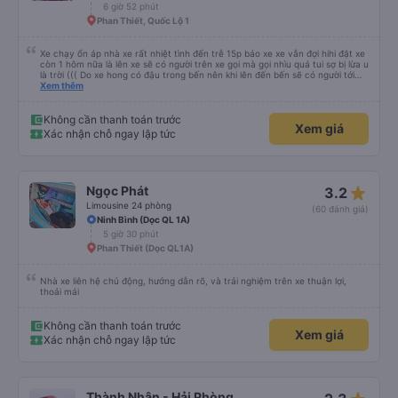
6 giờ 52 phút
Phan Thiết, Quốc Lộ 1
Xe chạy ổn áp nhà xe rất nhiệt tình đến trễ 15p báo xe xe vẫn đợi hihi đặt xe
còn 1 hôm nữa là lên xe sẽ có người trên xe gọi mà gọi nhìu quá tui sợ bị lừa u
là trời ((( Do xe hong có đậu trong bến nên khi lên đến bến sẽ có người tới
rước đưa lên xe đó khúc này tui cx tưởng bị lừa tập 2 hoang mang vl đến xe
Xem thêm
thì nhìn xe rồi mới hoàn hồn kakaka đúng là 1 trải nghiệm thú vị 🥲🥲🥲
Không cần thanh toán trước
Xem giá
Xác nhận chỗ ngay lập tức
star_rate
Ngọc Phát
3.2
Limousine 24 phòng
(60 đánh giá)
Ninh Bình (Dọc QL 1A)
5 giờ 30 phút
Phan Thiết (Dọc QL1A)
Nhà xe liên hệ chủ động, hướng dẫn rõ, và trải nghiệm trên xe thuận lợi,
thoải mái
Không cần thanh toán trước
Xem giá
Xác nhận chỗ ngay lập tức
Thành Nhân - Hải Phòng