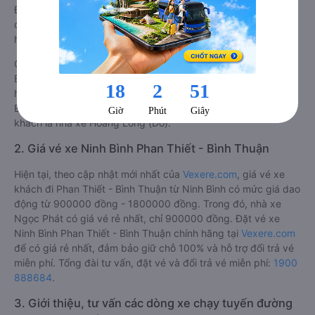
Đúng giờ, Chất lượng phục vụ trên
Vexere.com
. Đánh giá này
được viết trực tiếp bởi các khách hàng đã trải nghiệm các
hãng Xe Ninh Bình đi Phan Thiết - Bình Thuận.
Chất lượng các xe khách đi Phan Thiết - Bình Thuận từ Ninh
Bình được đánh giá 4.2, với điểm trung bình là 4.2/5 bởi 1450
hành khách. Trong đó hãng xe khách Ninh Bình Phan Thiết -
Bình Thuận tốt nhất tuyến được đánh giá 4.6/5 bởi 433 hành
khách là nhà xe Hoàng Long (Đỏ).
2. Giá vé xe Ninh Bình Phan Thiết - Bình Thuận
Hiện tại, theo cập nhật mới nhất của
Vexere.com
, giá vé xe
khách đi Phan Thiết - Bình Thuận từ Ninh Bình có mức giá dao
động từ 900000 đồng - 1800000 đồng. Trong đó, nhà xe
Ngọc Phát có giá vé rẻ nhất, chỉ 900000 đồng. Đặt vé xe
Ninh Bình Phan Thiết - Bình Thuận chính hãng tại
Vexere.com
để có giá rẻ nhất, đảm bảo giữ chỗ 100% và hỗ trợ đổi trả vé
miễn phí. Tổng đài tư vấn, đặt vé và đổi trả vé miễn phí:
1900
888684
.
3. Giới thiệu, tư vấn các dòng xe chạy tuyến đường