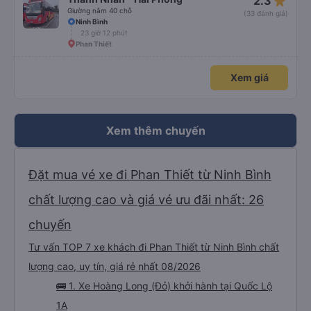
star_rate
2.3
Giường nằm 40 chỗ
(33 đánh giá)
Ninh Bình
23 giờ 12 phút
Phan Thiết
Xem giá
Xem thêm chuyến
Đặt mua vé xe đi Phan Thiết từ Ninh Bình
chất lượng cao và giá vé ưu đãi nhất: 26
chuyến
Tư vấn TOP 7 xe khách đi Phan Thiết từ Ninh Bình chất
lượng cao, uy tín, giá rẻ nhất 08/2026
🚌 1. Xe Hoàng Long (Đỏ) khởi hành tại Quốc Lộ
1A