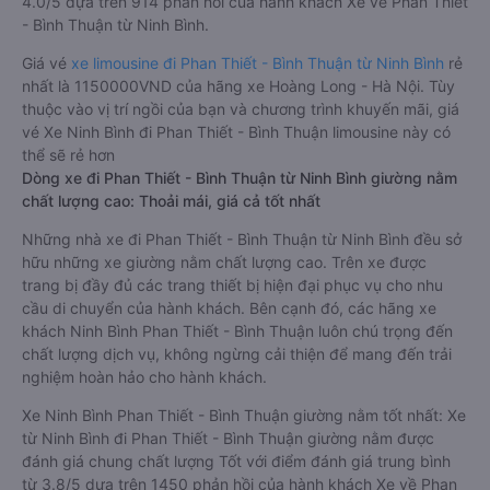
4.0/5 dựa trên 914 phản hồi của hành khách Xe về Phan Thiết
- Bình Thuận từ Ninh Bình.
Giá vé
xe limousine đi Phan Thiết - Bình Thuận từ Ninh Bình
rẻ
nhất là 1150000VND của hãng xe Hoàng Long - Hà Nội. Tùy
thuộc vào vị trí ngồi của bạn và chương trình khuyến mãi, giá
vé Xe Ninh Bình đi Phan Thiết - Bình Thuận limousine này có
thể sẽ rẻ hơn
Dòng xe đi Phan Thiết - Bình Thuận từ Ninh Bình giường nằm
chất lượng cao: Thoải mái, giá cả tốt nhất
Những nhà xe đi Phan Thiết - Bình Thuận từ Ninh Bình đều sở
hữu những xe giường nằm chất lượng cao. Trên xe được
trang bị đầy đủ các trang thiết bị hiện đại phục vụ cho nhu
cầu di chuyển của hành khách. Bên cạnh đó, các hãng xe
khách Ninh Bình Phan Thiết - Bình Thuận luôn chú trọng đến
chất lượng dịch vụ, không ngừng cải thiện để mang đến trải
nghiệm hoàn hảo cho hành khách.
Xe Ninh Bình Phan Thiết - Bình Thuận giường nằm tốt nhất: Xe
từ Ninh Bình đi Phan Thiết - Bình Thuận giường nằm được
đánh giá chung chất lượng Tốt với điểm đánh giá trung bình
từ 3.8/5 dựa trên 1450 phản hồi của hành khách Xe về Phan