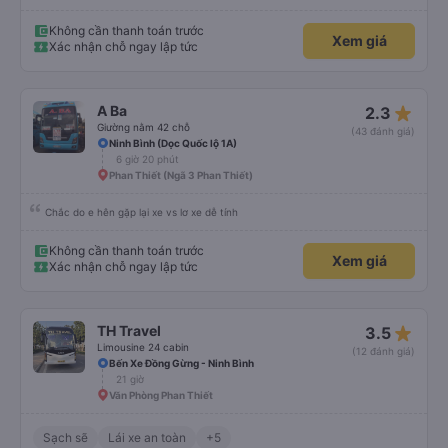
Không cần thanh toán trước
Xem giá
Xác nhận chỗ ngay lập tức
star_rate
A Ba
2.3
Giường nằm 42 chỗ
(43 đánh giá)
Ninh Bình (Dọc Quốc lộ 1A)
6 giờ 20 phút
Phan Thiết (Ngã 3 Phan Thiết)
Chắc do e hên gặp lại xe vs lơ xe dễ tính
Không cần thanh toán trước
Xem giá
Xác nhận chỗ ngay lập tức
star_rate
TH Travel
3.5
Limousine 24 cabin
(12 đánh giá)
Bến Xe Đồng Gừng - Ninh Bình
21 giờ
Văn Phòng Phan Thiết
Sạch sẽ
Lái xe an toàn
+5