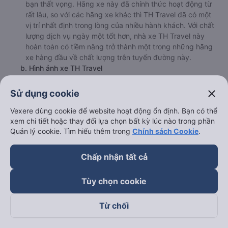
bạn thất vọng. Hãng xe này đã chính thức hoạt động từ
rất lâu, so với các hãng xe khác thì TH Travel đã có một
vị trí nhất định trong lòng của nhiều hành khách. Với chất
lượng dịch vụ ngày một tốt hơn, nhà xe TH Travel này
hoàn toàn có tiềm năng trở thành một trong những hãng
xe hàng đầu về chất lượng trên tuyến đường này.
b. Hình ảnh xe TH Travel
close
Sử dụng cookie
Vexere dùng cookie để website hoạt động ổn định. Bạn có thể
xem chi tiết hoặc thay đổi lựa chọn bất kỳ lúc nào trong phần
Quản lý cookie. Tìm hiểu thêm trong
Chính sách Cookie
.
Chấp nhận tất cả
Tùy chọn cookie
Từ chối