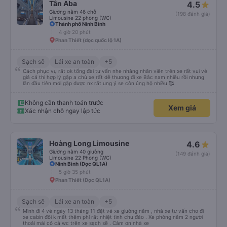
Tân Aba
4.5
Giường nằm 46 chỗ
(198 đánh giá)
Limousine 22 phòng (WC)
Thành phố Ninh Bình
4 giờ 20 phút
Phan Thiết (dọc quốc lộ 1A)
Sạch sẽ
Lái xe an toàn
+5
Cách phục vụ rất ok tổng đài tư vấn nhe nhàng nhân viên trên xe rất vui vẻ
giá cả thi hợp lý gặp a chủ xe rất dễ thương đi xe Bắc nam nhiều rồi nhưng
lần đầu tiên mới gặp được nx rất ung ý se còn ủng hộ nhiều 🥰
Không cần thanh toán trước
Xem giá
Xác nhận chỗ ngay lập tức
Hoàng Long Limousine
4.6
Giường nằm 40 giường
(149 đánh giá)
Limousine 22 Phòng (WC)
Ninh Bình (Dọc QL1A)
5 giờ 35 phút
Phan Thiết (Dọc QL1A)
Sạch sẽ
Lái xe an toàn
+5
Mình đi 4 vé ngày 13 tháng 11 đặt vé xe giường nằm , nhà xe tư vấn cho đi
xe cabin đôi k mất thêm phí rất nhiệt tình chu đáo . Xe phòng nằm 2 người
thoải mái có cả wc trên xe sạch sẽ . Cảm ơn nhà xe