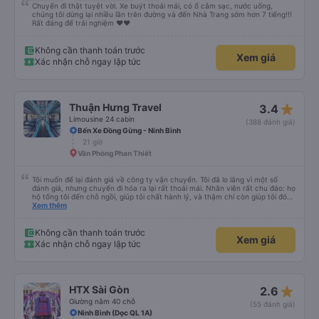
Chuyến đi thật tuyệt vời. Xe buýt thoải mái, có ổ cắm sạc, nước uống,
chúng tôi dừng lại nhiều lần trên đường và đến Nhà Trang sớm hơn 7 tiếng!!!
Rất đáng để trải nghiệm ♥️♥️
Không cần thanh toán trước
Xem giá
Xác nhận chỗ ngay lập tức
star_rate
Thuận Hưng Travel
3.4
Limousine 24 cabin
(388 đánh giá)
Bến Xe Đồng Gừng - Ninh Bình
21 giờ
Văn Phòng Phan Thiết
Tôi muốn để lại đánh giá về công ty vận chuyển. Tôi đã lo lắng vì một số
đánh giá, nhưng chuyến đi hóa ra lại rất thoải mái. Nhân viên rất chu đáo: họ
hộ tống tôi đến chỗ ngồi, giúp tôi chất hành lý, và thậm chí còn giúp tôi đóng
gói giày. Điểm trừ duy nhất là xe buýt đến sớm hơn một tiếng so với giờ khởi
Xem thêm
hành, giống như tôi, nên tôi không biết chuyện gì sẽ xảy ra nếu tôi đến đúng
giờ ghi trên vé. Nhìn chung, tôi rất hài lòng với chuyến đi và tôi rất vui vì đã
chọn công ty này.
Không cần thanh toán trước
Xem giá
Xác nhận chỗ ngay lập tức
star_rate
HTX Sài Gòn
2.6
Giường nằm 40 chỗ
(55 đánh giá)
Ninh Bình (Dọc QL 1A)