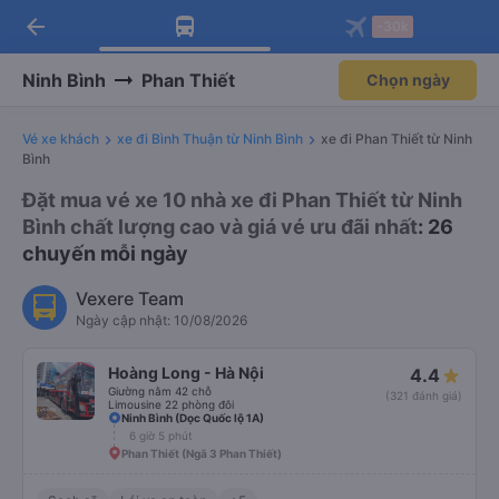
arrow_back
Tải app Vexere ngay!
Tải app Vexere
-30k
Mở app
Mở app
Nhận ưu đãi thành viên độc
-30k/ghế khi đặt vé máy bay qua
quyền
app
Ninh Bình
Phan Thiết
Chọn ngày
Vé xe khách
xe đi Bình Thuận từ Ninh Bình
xe đi Phan Thiết từ Ninh
Bình
Đặt mua vé xe 10 nhà xe đi Phan Thiết từ Ninh
Bình chất lượng cao và giá vé ưu đãi nhất
: 26
chuyến mỗi ngày
Vexere Team
Ngày cập nhật: 10/08/2026
Hoàng Long - Hà Nội
4.4
Giường nằm 42 chỗ
(321 đánh giá)
Limousine 22 phòng đôi
Ninh Bình (Dọc Quốc lộ 1A)
6 giờ 5 phút
Phan Thiết (Ngã 3 Phan Thiết)