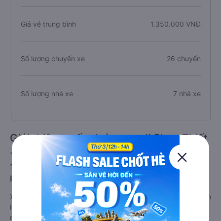
Giá vé trung bình
1.350.000 VNĐ
Số lượng chuyến xe
26 chuyến
Số lượng nhà xe
7 nhà xe
Giới thiệu tuyến đường xe đi Phan Thiết
- Bình Thuận từ Ninh Bình 08/2026
1. Về chất lượng, review, đánh giá nhà xe Ninh Bình
Phan Thiết - Bình Thuận
Xe đi Phan Thiết - Bình Thuận từ Ninh Bình tốt nhất được phân
loại chất lượng dựa trên đánh giá từ 1 đến 5 (1: tệ nhất, 5: tốt
nhất) của khách hàng với các tiêu chí như: Chất lượng xe,