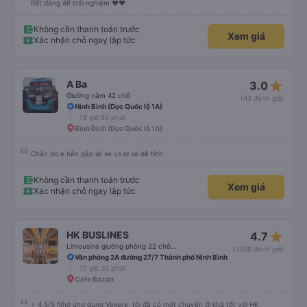
Rất đáng để trải nghiệm ♥️♥️
Không cần thanh toán trước
Xem giá
Xác nhận chỗ ngay lập tức
star_rate
A Ba
3.0
Giường nằm 42 chỗ
(43 đánh giá)
Ninh Bình (Dọc Quốc lộ 1A)
19 giờ 50 phút
Bình Định (Dọc Quốc lộ 1A)
Chắc do e hên gặp lại xe vs lơ xe dễ tính
Không cần thanh toán trước
Xem giá
Xác nhận chỗ ngay lập tức
star_rate
HK BUSLINES
4.7
Limousine giường phòng 22 chỗ (WC)
(3308 đánh giá)
Văn phòng 2A đường 27/7 Thành phố Ninh Bình
17 giờ 30 phút
Cafe Bazan
⭐ 4.5/5 Nhờ ứng dụng Vexere, tôi đã có một chuyến đi khá tốt với HK