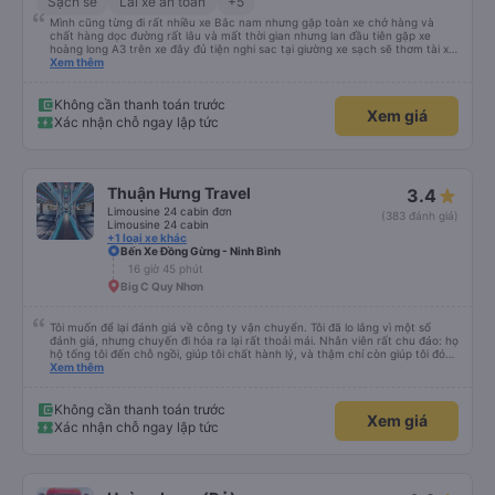
Sạch sẽ
Lái xe an toàn
+5
Mình cũng từng đi rất nhiều xe Bắc nam nhưng gặp toàn xe chở hàng và
chất hàng dọc đường rất lâu và mất thời gian nhưng lan đầu tiên gặp xe
hoàng long A3 trên xe đây đủ tiện nghi sac tại giường xe sạch sẽ thơm tài xế
lo xe thoải mái vui tính sẽ con ung hô nhe
Xem thêm
Không cần thanh toán trước
Xem giá
Xác nhận chỗ ngay lập tức
Thuận Hưng Travel
3.4
Limousine 24 cabin đơn
(383 đánh giá)
Limousine 24 cabin
+1 loại xe khác
Bến Xe Đồng Gừng - Ninh Bình
16 giờ 45 phút
Big C Quy Nhơn
Tôi muốn để lại đánh giá về công ty vận chuyển. Tôi đã lo lắng vì một số
đánh giá, nhưng chuyến đi hóa ra lại rất thoải mái. Nhân viên rất chu đáo: họ
hộ tống tôi đến chỗ ngồi, giúp tôi chất hành lý, và thậm chí còn giúp tôi đóng
gói giày. Điểm trừ duy nhất là xe buýt đến sớm hơn một tiếng so với giờ khởi
Xem thêm
hành, giống như tôi, nên tôi không biết chuyện gì sẽ xảy ra nếu tôi đến đúng
giờ ghi trên vé. Nhìn chung, tôi rất hài lòng với chuyến đi và tôi rất vui vì đã
chọn công ty này.
Không cần thanh toán trước
Xem giá
Xác nhận chỗ ngay lập tức