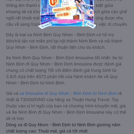
thống âm thanh cao cấp. Có vách ngăn riêng biệt giữa
khoang lái và khoang hành khách. Khoảng cách giữa các ghế
ngồi rất thoải mái, không nhồi nhét. Luôn đáp ứng được nhu
cầu về sang trọng, thoải mái và tiện nghi trong việc di chuyển.
Đây là loại xe Ninh Bình Quy Nhơn - Bình Định có hỗ trợ
đón/trả tận nơi miễn phí tại nội thành Ninh Bình và nội thành
Quy Nhơn - Bình Định, rất thuận tiện cho du khách.
Xe Ninh Bình Quy Nhơn - Bình Định limousine tốt nhất: Xe từ
Ninh Bình đi Quy Nhơn - Bình Định limousine được đánh giá
chung có chất lượng Tốt với điểm đánh giá trung bình từ
3.8/5 dựa trên 4072 phản hồi của hành khách Xe về Quy
Nhơn - Bình Định từ Ninh Bình.
Giá vé
xe limousine đi Quy Nhơn - Bình Định từ Ninh Bình
rẻ
nhất là 730000VND của hãng xe Thuận Hưng Travel. Tùy
thuộc vào vị trí ngồi của bạn và chương trình khuyến mãi, giá
vé Xe Ninh Bình đi Quy Nhơn - Bình Định limousine này có thể
sẽ rẻ hơn
Dòng xe đi Quy Nhơn - Bình Định từ Ninh Bình giường nằm
chất lượng cao: Thoải mái, giá cả tốt nhất