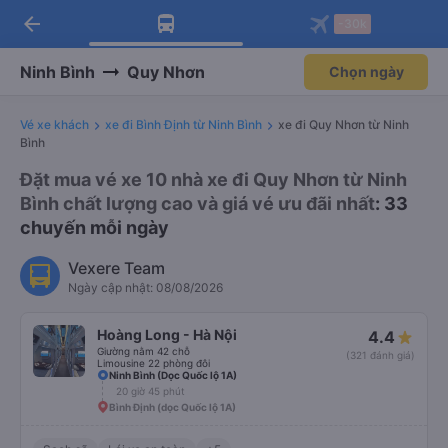
arrow_back
Tải app Vexere ngay!
Tải app Vexere
-30k
Mở app
Mở app
Nhận ưu đãi thành viên độc
-30k/ghế khi đặt vé máy bay qua
quyền
app
Ninh Bình
Quy Nhơn
Chọn ngày
Vé xe khách
xe đi Bình Định từ Ninh Bình
xe đi Quy Nhơn từ Ninh
Bình
Đặt mua vé xe 10 nhà xe đi Quy Nhơn từ Ninh
Bình chất lượng cao và giá vé ưu đãi nhất
: 33
chuyến mỗi ngày
Vexere Team
Ngày cập nhật: 08/08/2026
Hoàng Long - Hà Nội
4.4
Giường nằm 42 chỗ
(321 đánh giá)
Limousine 22 phòng đôi
Ninh Bình (Dọc Quốc lộ 1A)
20 giờ 45 phút
Bình Định (dọc Quốc lộ 1A)