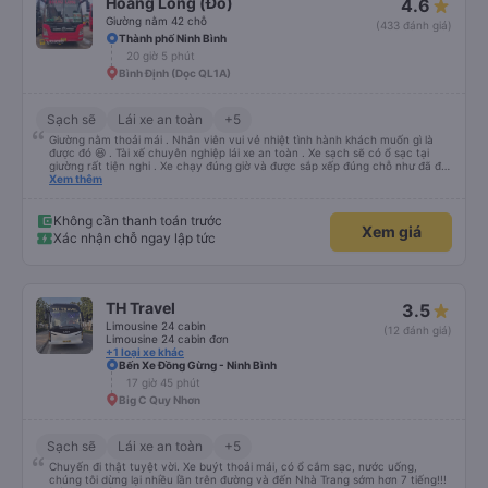
Hoàng Long (Đỏ)
4.6
Giường nằm 42 chỗ
(433 đánh giá)
Thành phố Ninh Bình
20 giờ 5 phút
Bình Định (Dọc QL1A)
Sạch sẽ
Lái xe an toàn
+5
Giường nằm thoải mái . Nhân viên vui vẻ nhiệt tình hành khách muốn gì là
được đó 😆 . Tài xế chuyên nghiệp lái xe an toàn . Xe sạch sẽ có ổ sạc tại
giường rất tiện nghi . Xe chạy đúng giờ và được sắp xếp đúng chỗ như đã đặt
. Điểm 10 cho hoàng long đỏ 👍
Xem thêm
Không cần thanh toán trước
Xem giá
Xác nhận chỗ ngay lập tức
TH Travel
3.5
Limousine 24 cabin
(12 đánh giá)
Limousine 24 cabin đơn
+1 loại xe khác
Bến Xe Đồng Gừng - Ninh Bình
17 giờ 45 phút
Big C Quy Nhơn
Sạch sẽ
Lái xe an toàn
+5
Chuyến đi thật tuyệt vời. Xe buýt thoải mái, có ổ cắm sạc, nước uống,
chúng tôi dừng lại nhiều lần trên đường và đến Nhà Trang sớm hơn 7 tiếng!!!