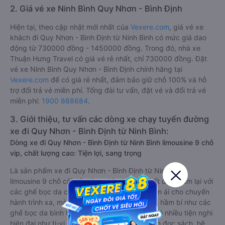
2. Giá vé xe Ninh Bình Quy Nhơn - Bình Định
Hiện tại, theo cập nhật mới nhất của
Vexere.com
, giá vé xe
khách đi Quy Nhơn - Bình Định từ Ninh Bình có mức giá dao
động từ 730000 đồng - 1450000 đồng. Trong đó, nhà xe
Thuận Hưng Travel có giá vé rẻ nhất, chỉ 730000 đồng. Đặt
vé xe Ninh Bình Quy Nhơn - Bình Định chính hãng tại
Vexere.com
để có giá rẻ nhất, đảm bảo giữ chỗ 100% và hỗ
trợ đổi trả vé miễn phí. Tổng đài tư vấn, đặt vé và đổi trả vé
miễn phí:
1900 888684
.
3. Giới thiệu, tư vấn các dòng xe chạy tuyến đường
xe đi Quy Nhơn - Bình Định từ Ninh Bình:
Dòng xe đi Quy Nhơn - Bình Định từ Ninh Bình limousine 9 chỗ
vip, chất lượng cao: Tiện lợi, sang trọng
Là sản phẩm xe đi Quy Nhơn - Bình Định từ Ninh Bình
limousine 9 chỗ cải tiến từ xe 16 chỗ. Nội thất được làm lại với
các ghế bọc da chuẩn Châu Âu, không chỉ êm ái cho chuyến
hành trình xa, mà còn mát mẻ và không hề bị hầm bí như các
ghế bọc da bình thường. Kèm theo các ghế có nhiều tiện nghi
hiện đại như ti-vi, tủ lạnh mini, ổ cắm usb, đèn đọc sách, hệ