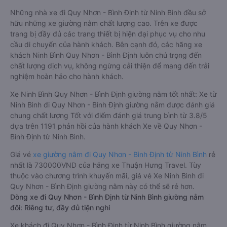
Những nhà xe đi Quy Nhơn - Bình Định từ Ninh Bình đều sở
hữu những xe giường nằm chất lượng cao. Trên xe được
trang bị đầy đủ các trang thiết bị hiện đại phục vụ cho nhu
cầu di chuyển của hành khách. Bên cạnh đó, các hãng xe
khách Ninh Bình Quy Nhơn - Bình Định luôn chú trọng đến
chất lượng dịch vụ, không ngừng cải thiện để mang đến trải
nghiệm hoàn hảo cho hành khách.
Xe Ninh Bình Quy Nhơn - Bình Định giường nằm tốt nhất: Xe từ
Ninh Bình đi Quy Nhơn - Bình Định giường nằm được đánh giá
chung chất lượng Tốt với điểm đánh giá trung bình từ 3.8/5
dựa trên 1191 phản hồi của hành khách Xe về Quy Nhơn -
Bình Định từ Ninh Bình.
Giá vé
xe giường nằm đi Quy Nhơn - Bình Định từ Ninh Bình
rẻ
nhất là 730000VND của hãng xe Thuận Hưng Travel. Tùy
thuộc vào chương trình khuyến mãi, giá vé Xe Ninh Bình đi
Quy Nhơn - Bình Định giường nằm này có thể sẽ rẻ hơn.
Dòng xe đi Quy Nhơn - Bình Định từ Ninh Bình giường nằm
đôi: Riêng tư, đầy đủ tiện nghi
Xe khách đi Quy Nhơn - Bình Định từ Ninh Bình giường nằm