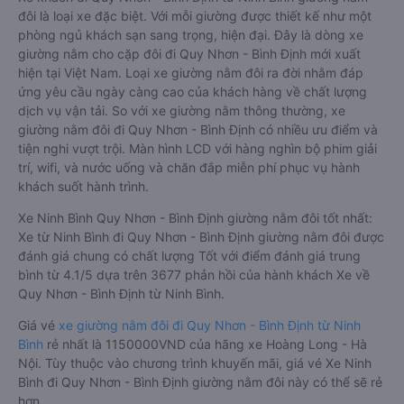
đôi là loại xe đặc biệt. Với mỗi giường được thiết kế như một
phòng ngủ khách sạn sang trọng, hiện đại. Đây là dòng xe
giường nằm cho cặp đôi đi Quy Nhơn - Bình Định mới xuất
hiện tại Việt Nam. Loại xe giường nằm đôi ra đời nhằm đáp
ứng yêu cầu ngày càng cao của khách hàng về chất lượng
dịch vụ vận tải. So với xe giường nằm thông thường, xe
giường nằm đôi đi Quy Nhơn - Bình Định có nhiều ưu điểm và
tiện nghi vượt trội. Màn hình LCD với hàng nghìn bộ phim giải
trí, wifi, và nước uống và chăn đắp miễn phí phục vụ hành
khách suốt hành trình.
Xe Ninh Bình Quy Nhơn - Bình Định giường nằm đôi tốt nhất:
Xe từ Ninh Bình đi Quy Nhơn - Bình Định giường nằm đôi được
đánh giá chung có chất lượng Tốt với điểm đánh giá trung
bình từ 4.1/5 dựa trên 3677 phản hồi của hành khách Xe về
Quy Nhơn - Bình Định từ Ninh Bình.
Giá vé
xe giường nằm đôi đi Quy Nhơn - Bình Định từ Ninh
Bình
rẻ nhất là 1150000VND của hãng xe Hoàng Long - Hà
Nội. Tùy thuộc vào chương trình khuyến mãi, giá vé Xe Ninh
Bình đi Quy Nhơn - Bình Định giường nằm đôi này có thể sẽ rẻ
hơn.