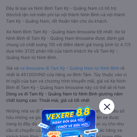
Đây là loại xe Ninh Bình Tam Kỳ - Quảng Nam có hỗ trợ
đón/trả tận nơi miễn phí tại nội thành Ninh Bình và nội thành
Tam Kỳ - Quảng Nam, rất thuận tiện cho du khách.
Xe Ninh Bình Tam Kỳ - Quảng Nam limousine tốt nhất: Xe từ
Ninh Bình đi Tam Kỳ - Quảng Nam limousine được đánh giá
chung có chất lượng Tốt với điểm đánh giá trung bình từ 4.7/5
dựa trên 3725 phản hồi của hành khách Xe về Tam Kỳ -
Quảng Nam từ Ninh Bình.
Giá vé
xe limousine đi Tam Kỳ - Quảng Nam từ Ninh Bình
rẻ
nhất là 451200VND của hãng xe Bình Tâm. Tùy thuộc vào vị
trí ngồi của bạn và chương trình khuyến mãi, giá vé Xe Ninh
Bình đi Tam Kỳ - Quảng Nam limousine này có thể sẽ rẻ hơn
Dòng xe đi Tam Kỳ - Quảng Nam từ Ninh Bình giường nằm
chất lượng cao: Thoải mái, giá cả tốt nhất
Những nhà xe đi Tam Kỳ - Quảng Nam từ Ninh Bình đều sở
hữu những xe giường nằm chất lượng cao. Trên xe được
trang bị đầy đủ các trang thiết bị hiện đại phục vụ cho nhu
cầu di chuyển của hành khách. Bên cạnh đó, các hãng xe
khách Ninh Bình Tam Kỳ - Quảng Nam luôn chú trọng đến