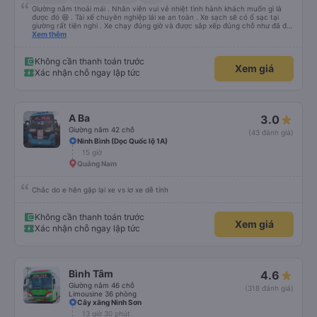
Giường nằm thoải mái . Nhân viên vui vẻ nhiệt tình hành khách muốn gì là
được đó 😆 . Tài xế chuyên nghiệp lái xe an toàn . Xe sạch sẽ có ổ sạc tại
giường rất tiện nghi . Xe chạy đúng giờ và được sắp xếp đúng chỗ như đã đặt
. Điểm 10 cho hoàng long đỏ 👍
Xem thêm
Không cần thanh toán trước
Xem giá
Xác nhận chỗ ngay lập tức
A Ba
3.0
Giường nằm 42 chỗ
(43 đánh giá)
Ninh Bình (Dọc Quốc lộ 1A)
15 giờ
Quảng Nam
Chắc do e hên gặp lại xe vs lơ xe dễ tính
Không cần thanh toán trước
Xem giá
Xác nhận chỗ ngay lập tức
Bình Tâm
4.6
Giường nằm 46 chỗ
(318 đánh giá)
Limousine 36 phòng
Cây xăng Ninh Sơn
13 giờ 30 phút