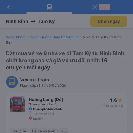
arrow_back
Tải app Vexere ngay!
Tải app Vexere
-30k
Mở app
Mở app
Nhận ưu đãi thành viên độc
-30k/ghế khi đặt vé máy bay qua
quyền
app
Ninh Bình
Tam Kỳ
Chọn ngày
Vé xe khách
xe đi Quảng Nam từ Ninh Bình
xe đi Tam Kỳ từ Ninh
Bình
Đặt mua vé xe 9 nhà xe đi Tam Kỳ từ Ninh Bình
chất lượng cao và giá vé ưu đãi nhất
: 16
chuyến mỗi ngày
Vexere Team
Ngày cập nhật: 08/08/2026
Hoàng Long (Đỏ)
4.6
Giường nằm 42 chỗ
(433 đánh giá)
Thành phố Ninh Bình
15 giờ 15 phút
Tam Kỳ
Sạch sẽ
Lái xe an toàn
+5