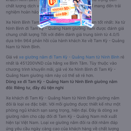
chất lượng dịch vụ, không ngừng cải thiện để mang đến trải
nghiệm hoàn hảo cho hành khách.
Xe Ninh Bình Tam Kỳ - Quảng Nam giường nằm tốt nhất: Xe từ
Ninh Bình đi Tam Kỳ - Quảng Nam giường nằm được đánh giá
chung chất lượng Tốt với điểm đánh giá trung bình từ 4.0/5
dựa trên 964 phản hồi của hành khách Xe về Tam Kỳ - Quảng
Nam từ Ninh Bình.
Giá vé
xe giường nằm đi Tam Kỳ - Quảng Nam từ Ninh Bình
rẻ
nhất là 451200VND của hãng xe Bình Tâm. Tùy thuộc vào
chương trình khuyến mãi, giá vé Xe Ninh Bình đi Tam Kỳ -
Quảng Nam giường nằm này có thể sẽ rẻ hơn.
Dòng xe đi Tam Kỳ - Quảng Nam từ Ninh Bình giường nằm
đôi: Riêng tư, đầy đủ tiện nghi
Xe khách đi Tam Kỳ - Quảng Nam từ Ninh Bình giường nằm
đôi là loại xe đặc biệt. Với mỗi giường được thiết kế như một
phòng ngủ khách sạn sang trọng, hiện đại. Đây là dòng xe
giường nằm cho cặp đôi đi Tam Kỳ - Quảng Nam mới xuất
hiện tại Việt Nam. Loại xe giường nằm đôi ra đời nhằm đáp
ứng yêu cầu ngày càng cao của khách hàng về chất lượng