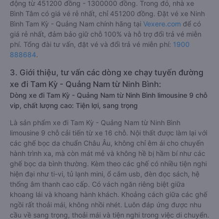
động từ 451200 đồng - 1300000 đồng. Trong đó, nhà xe
Bình Tâm có giá vé rẻ nhất, chỉ 451200 đồng. Đặt vé xe Ninh
Bình Tam Kỳ - Quảng Nam chính hãng tại
Vexere.com
để có
giá rẻ nhất, đảm bảo giữ chỗ 100% và hỗ trợ đổi trả vé miễn
phí. Tổng đài tư vấn, đặt vé và đổi trả vé miễn phí:
1900
888684
.
3. Giới thiệu, tư vấn các dòng xe chạy tuyến đường
xe đi Tam Kỳ - Quảng Nam từ Ninh Bình:
Dòng xe đi Tam Kỳ - Quảng Nam từ Ninh Bình limousine 9 chỗ
vip, chất lượng cao: Tiện lợi, sang trọng
Là sản phẩm xe đi Tam Kỳ - Quảng Nam từ Ninh Bình
limousine 9 chỗ cải tiến từ xe 16 chỗ. Nội thất được làm lại với
các ghế bọc da chuẩn Châu Âu, không chỉ êm ái cho chuyến
hành trình xa, mà còn mát mẻ và không hề bị hầm bí như các
ghế bọc da bình thường. Kèm theo các ghế có nhiều tiện nghi
hiện đại như ti-vi, tủ lạnh mini, ổ cắm usb, đèn đọc sách, hệ
thống âm thanh cao cấp. Có vách ngăn riêng biệt giữa
khoang lái và khoang hành khách. Khoảng cách giữa các ghế
ngồi rất thoải mái, không nhồi nhét. Luôn đáp ứng được nhu
cầu về sang trọng, thoải mái và tiện nghi trong việc di chuyển.