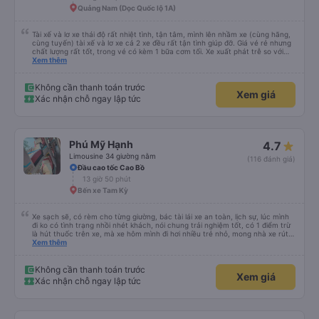
Quảng Nam (Dọc Quốc lộ 1A)
Tài xế và lơ xe thái độ rất nhiệt tình, tận tâm, mình lên nhầm xe (cùng hãng,
cùng tuyến) tài xế và lơ xe cả 2 xe đều rất tận tình giúp đỡ. Giá vé rẻ nhưng
chất lượng rất tốt, trong vé có kèm 1 bữa cơm tối. Xe xuất phát trễ so với
trên app 45p, nhưng do bão nên trời mưa rất to, có thể thông cảm được.
Xem thêm
99/10
Không cần thanh toán trước
Xem giá
Xác nhận chỗ ngay lập tức
Phú Mỹ Hạnh
4.7
Limousine 34 giường nằm
(116 đánh giá)
Đầu cao tốc Cao Bồ
13 giờ 50 phút
Bến xe Tam Kỳ
Xe sạch sẽ, có rèm cho từng giường, bác tài lái xe an toàn, lịch sự, lúc mình
đi ko có tình trạng nhồi nhét khách, nói chung trải nghiệm tốt, có 1 điểm trừ
là hút thuốc trên xe, mà xe hôm mình đi hơi nhiều trẻ nhỏ, mong nhà xe rút
kinh nghiệm khi đọc đc bình luận này
Xem thêm
Không cần thanh toán trước
Xem giá
Xác nhận chỗ ngay lập tức