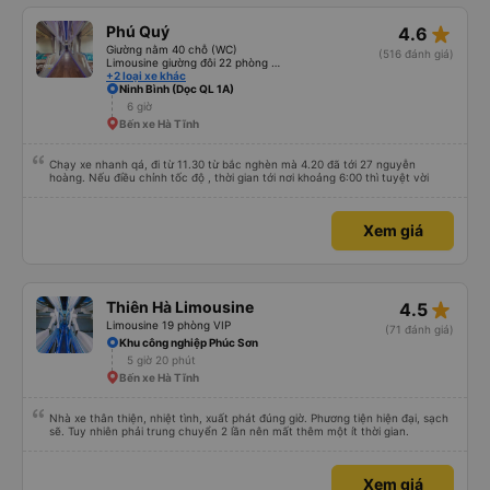
star_rate
Phú Quý
4.6
Giường nằm 40 chỗ (WC)
(516 đánh giá)
Limousine giường đôi 22 phòng (WC) (new)
+2 loại xe khác
Ninh Bình (Dọc QL 1A)
6 giờ
Bến xe Hà Tĩnh
Chạy xe nhanh qá, đi từ 11.30 từ bắc nghèn mà 4.20 đã tới 27 nguyễn
hoàng. Nếu điều chỉnh tốc độ , thời gian tới nơi khoảng 6:00 thì tuyệt vời
Xem giá
star_rate
Thiên Hà Limousine
4.5
Limousine 19 phòng VIP
(71 đánh giá)
Khu công nghiệp Phúc Sơn
5 giờ 20 phút
Bến xe Hà Tĩnh
Nhà xe thân thiện, nhiệt tình, xuất phát đúng giờ. Phương tiện hiện đại, sạch
sẽ. Tuy nhiên phải trung chuyển 2 lần nên mất thêm một ít thời gian.
Xem giá