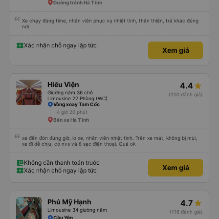
Đường tránh Hà Tĩnh
Xe chạy đúng time, nhân viên phục vụ nhiệt tình, thân thiện, trả khác đúng
nơi
Xác nhận chỗ ngay lập tức
Xem giá
Hiếu Viện
4.4
Giường nằm 36 chỗ
(200 đánh giá)
Limousine 22 Phòng (WC)
Vòng xoay Tam Cốc
4 giờ 20 phút
Bến xe Hà Tĩnh
xe đến đón đúng giờ, lơ xe, nhân viên nhiệt tình. Trên xe mát, không bị mùi,
xe đi dễ chịu, có nvs và ổ sạc điện thoại. Quá ok
Không cần thanh toán trước
Xem giá
Xác nhận chỗ ngay lập tức
Phú Mỹ Hạnh
4.7
Limousine 34 giường nằm
(116 đánh giá)
Cầu Yên