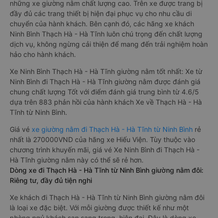
những xe giường nằm chất lượng cao. Trên xe được trang bị
đầy đủ các trang thiết bị hiện đại phục vụ cho nhu cầu di
chuyển của hành khách. Bên cạnh đó, các hãng xe khách
Ninh Bình Thạch Hà - Hà Tĩnh luôn chú trọng đến chất lượng
dịch vụ, không ngừng cải thiện để mang đến trải nghiệm hoàn
hảo cho hành khách.
Xe Ninh Bình Thạch Hà - Hà Tĩnh giường nằm tốt nhất: Xe từ
Ninh Bình đi Thạch Hà - Hà Tĩnh giường nằm được đánh giá
chung chất lượng Tốt với điểm đánh giá trung bình từ 4.6/5
dựa trên 883 phản hồi của hành khách Xe về Thạch Hà - Hà
Tĩnh từ Ninh Bình.
Giá vé
xe giường nằm đi Thạch Hà - Hà Tĩnh từ Ninh Bình
rẻ
nhất là 270000VND của hãng xe Hiếu Viện. Tùy thuộc vào
chương trình khuyến mãi, giá vé Xe Ninh Bình đi Thạch Hà -
Hà Tĩnh giường nằm này có thể sẽ rẻ hơn.
Dòng xe đi Thạch Hà - Hà Tĩnh từ Ninh Bình giường nằm đôi:
Riêng tư, đầy đủ tiện nghi
Xe khách đi Thạch Hà - Hà Tĩnh từ Ninh Bình giường nằm đôi
là loại xe đặc biệt. Với mỗi giường được thiết kế như một
phòng ngủ khách sạn sang trọng, hiện đại. Đây là dòng xe