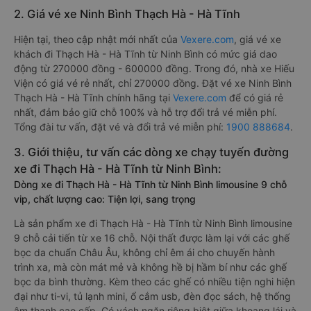
2. Giá vé xe Ninh Bình Thạch Hà - Hà Tĩnh
Hiện tại, theo cập nhật mới nhất của
Vexere.com
, giá vé xe
khách đi Thạch Hà - Hà Tĩnh từ Ninh Bình có mức giá dao
động từ 270000 đồng - 600000 đồng. Trong đó, nhà xe Hiếu
Viện có giá vé rẻ nhất, chỉ 270000 đồng. Đặt vé xe Ninh Bình
Thạch Hà - Hà Tĩnh chính hãng tại
Vexere.com
để có giá rẻ
nhất, đảm bảo giữ chỗ 100% và hỗ trợ đổi trả vé miễn phí.
Tổng đài tư vấn, đặt vé và đổi trả vé miễn phí:
1900 888684
.
3. Giới thiệu, tư vấn các dòng xe chạy tuyến đường
xe đi Thạch Hà - Hà Tĩnh từ Ninh Bình:
Dòng xe đi Thạch Hà - Hà Tĩnh từ Ninh Bình limousine 9 chỗ
vip, chất lượng cao: Tiện lợi, sang trọng
Là sản phẩm xe đi Thạch Hà - Hà Tĩnh từ Ninh Bình limousine
9 chỗ cải tiến từ xe 16 chỗ. Nội thất được làm lại với các ghế
bọc da chuẩn Châu Âu, không chỉ êm ái cho chuyến hành
trình xa, mà còn mát mẻ và không hề bị hầm bí như các ghế
bọc da bình thường. Kèm theo các ghế có nhiều tiện nghi hiện
đại như ti-vi, tủ lạnh mini, ổ cắm usb, đèn đọc sách, hệ thống
âm thanh cao cấp. Có vách ngăn riêng biệt giữa khoang lái và