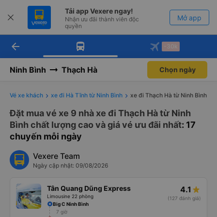
Tải app Vexere ngay!
Mở app
Nhận ưu đãi thành viên độc
quyền
arrow_back
Tải app Vexere
-30k
Mở app
-30k/ghế khi đặt vé máy bay qua
app
Ninh Bình
Thạch Hà
Chọn ngày
Vé xe khách
xe đi Hà Tĩnh từ Ninh Bình
xe đi Thạch Hà từ Ninh Bình
Đặt mua vé xe 9 nhà xe đi Thạch Hà từ Ninh
Bình chất lượng cao và giá vé ưu đãi nhất
: 17
chuyến mỗi ngày
Vexere Team
Ngày cập nhật: 09/08/2026
Tân Quang Dũng Express
4.1
Limousine 22 phòng
(127 đánh giá)
Big C Ninh Bình
7 giờ