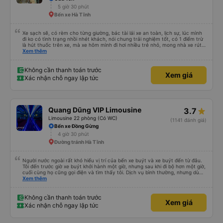
5 giờ 30 phút
Bến xe Hà Tĩnh
Xe sạch sẽ, có rèm cho từng giường, bác tài lái xe an toàn, lịch sự, lúc mình
đi ko có tình trạng nhồi nhét khách, nói chung trải nghiệm tốt, có 1 điểm trừ
là hút thuốc trên xe, mà xe hôm mình đi hơi nhiều trẻ nhỏ, mong nhà xe rút
kinh nghiệm khi đọc đc bình luận này
Xem thêm
Không cần thanh toán trước
Xem giá
Xác nhận chỗ ngay lập tức
Quang Dũng VIP Limousine
3.7
Limousine 22 phòng (Có WC)
(1141 đánh giá)
Bến xe Đồng Gừng
4 giờ 30 phút
Đường tránh Hà Tĩnh
Người nước ngoài rất khó hiểu vị trí của bến xe buýt và xe buýt đến từ đâu.
Tôi đến trước giờ xe buýt khởi hành một giờ, nhưng sau khi đi bộ hơn một giờ,
cuối cùng họ cũng gọi điện và tìm thấy tôi. Dịch vụ bình thường, nhưng dù
sao thì tôi ngủ ngon hơn ở khách sạn vì tôi rất thoải mái. Sẽ tuyệt hơn nếu
Xem thêm
tiếng còi xe bớt to hơn. Nhưng tôi thích nó nên tôi cho điểm tối đa. Cảm ơn
bạn rất nhiều.
Không cần thanh toán trước
Xem giá
Xác nhận chỗ ngay lập tức