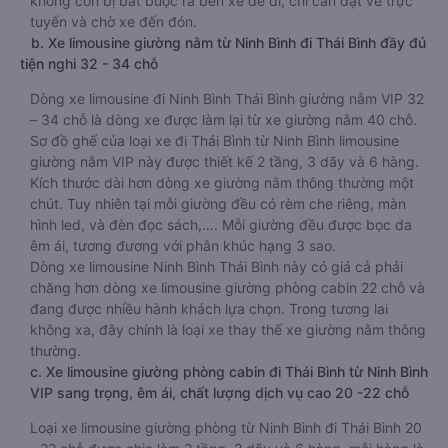
không còn bị bắt buộc ra bến xe để đi, chỉ cần đặt vé trực
tuyến và chờ xe đến đón.
b. Xe limousine giường nằm từ Ninh Bình đi Thái Bình đầy đủ
tiện nghi 32 - 34 chỗ
Dòng xe limousine đi Ninh Bình Thái Bình giường nằm VIP 32
– 34 chỗ là dòng xe được làm lại từ xe giường nằm 40 chỗ.
Sơ đồ ghế của loại xe đi Thái Bình từ Ninh Bình limousine
giường nằm VIP này được thiết kế 2 tầng, 3 dãy và 6 hàng.
Kích thước dài hơn dòng xe giường nằm thông thường một
chút. Tuy nhiên tại mỗi giường đều có rèm che riêng, màn
hình led, và đèn đọc sách,…. Mỗi giường đều được bọc da
êm ái, tương đương với phân khúc hạng 3 sao.
Dòng xe limousine Ninh Bình Thái Bình này có giá cả phải
chăng hơn dòng xe limousine giường phòng cabin 22 chỗ và
đang được nhiều hành khách lựa chọn. Trong tương lai
không xa, đây chính là loại xe thay thế xe giường nằm thông
thường.
c. Xe limousine giường phòng cabin đi Thái Bình từ Ninh Bình
VIP sang trọng, êm ái, chất lượng dịch vụ cao 20 -22 chỗ
Loại xe limousine giường phòng từ Ninh Bình đi Thái Bình 20