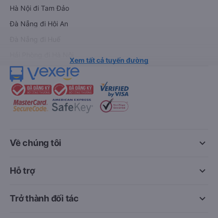
Hà Nội đi Tam Đảo
Đà Nẵng đi Hội An
Đà Nẵng đi Huế
Hải Phòng đi Hà Nội
Xem tất cả tuyến đường
keyboard_arrow_down
Về chúng tôi
keyboard_arrow_down
Hỗ trợ
keyboard_arrow_down
Trở thành đối tác