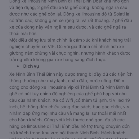
Dòng xe limousine Ninh Bình đi Thái Bình Dcar khá nhỏ gọn
và tiện dụng, 2 ghế đầu xe là ghế cứng, không ngã ra sau
được như các ghế còn lại. Dòng xe limousine độ từ Solati lại
có trần cao, không gian xe rộng rãi và rất thoáng. 2 ghế đầu
xe của dòng này vẫn ngã ra sau được, và các ghế ngã ra
thoải mái hơn.
Một điều đáng lưu tâm chính là cảm xúc khi khách hàng trải
nghiệm chuyến xe VIP. Dù với giá thành chỉ nhỉnh hơn xe
giường nằm chừng vài chục nghìn, nhưng hành khách được
trải nghiệm không gian xe hạng sang đích thực.
Dịch vụ
Xe Ninh Bình Thái Bình này được trang bị đầy đủ các tiện ích
thông thường như máy lạnh, chăn đắp, nước uống. Điểm
cộng cho dòng xe limousine Vip đi Thái Bình từ Ninh Bình là
ghế có nút tùy chỉnh độ nghiêng của ghế phù hợp với nhu
cầu của hành khách. Xe có Wifi ,có thêm tủ lạnh, ti vi led 19
inch, hệ thống đèn chiếu sáng đọc sách, bục gác chân, v.v..
Nhằm đáp ứng mọi nhu cầu và mang lại sự thoải mái nhất
cho hành khách. Cũng với kích thước nhỏ gọn, đa số các
hãng xe limousine đi Thái Bình đều hỗ trợ trung chuyển đón
trả khách trong khu vực nội thành Ninh Bình. Hành khách