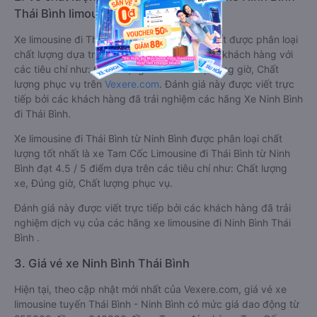
Thái Bình limousine
Xe limousine đi Thái Bình từ Ninh Bình tốt nhất được phân loại
chất lượng dựa trên đánh giá từ 1 đến 5 của khách hàng với
các tiêu chí như: Chất lượng xe limousine, Đúng giờ, Chất
lượng phục vụ trên
Vexere.com
. Đánh giá này được viết trực
tiếp bởi các khách hàng đã trải nghiệm các hãng Xe Ninh Bình
đi Thái Bình.
Xe limousine đi Thái Bình từ Ninh Bình được phân loại chất
lượng tốt nhất là xe Tam Cốc Limousine đi Thái Bình từ Ninh
Bình đạt 4.5 / 5 điểm dựa trên các tiêu chí như: Chất lượng
xe, Đúng giờ, Chất lượng phục vụ.
Đánh giá này được viết trực tiếp bởi các khách hàng đã trải
nghiệm dịch vụ của các hãng xe limousine đi Ninh Bình Thái
Bình .
3. Giá vé xe Ninh Bình Thái Bình
Hiện tại, theo cập nhật mới nhất của Vexere.com, giá vé xe
limousine tuyến Thái Bình - Ninh Bình có mức giá dao động từ