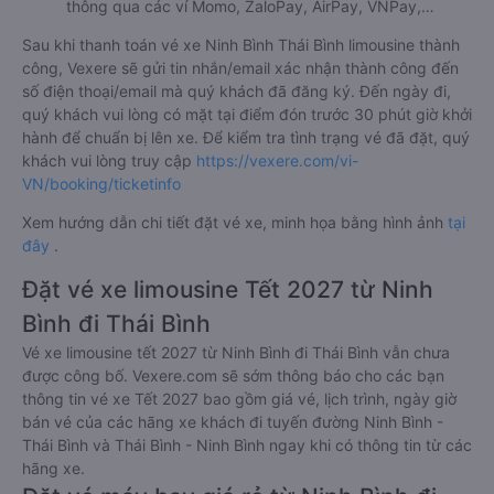
thông qua các ví Momo, ZaloPay, AirPay, VNPay,…
Sau khi thanh toán vé xe Ninh Bình Thái Bình limousine thành
công, Vexere sẽ gửi tin nhắn/email xác nhận thành công đến
số điện thoại/email mà quý khách đã đăng ký. Đến ngày đi,
quý khách vui lòng có mặt tại điểm đón trước 30 phút giờ khởi
hành để chuẩn bị lên xe. Để kiểm tra tình trạng vé đã đặt, quý
khách vui lòng truy cập
https://vexere.com/vi-
VN/booking/ticketinfo
Xem hướng dẫn chi tiết đặt vé xe, minh họa bằng hình ảnh
tại
đây
.
Đặt vé xe limousine Tết 2027 từ Ninh
Bình đi Thái Bình
Vé xe limousine tết 2027 từ Ninh Bình đi Thái Bình vẫn chưa
được công bố. Vexere.com sẽ sớm thông báo cho các bạn
thông tin vé xe Tết 2027 bao gồm giá vé, lịch trình, ngày giờ
bán vé của các hãng xe khách đi tuyến đường Ninh Bình -
Thái Bình và Thái Bình - Ninh Bình ngay khi có thông tin từ các
hãng xe.