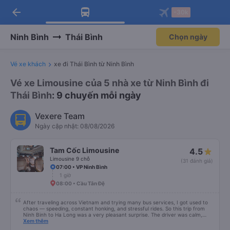
arrow_back
Tải app Vexere ngay!
Tải app Vexere
-30k
Mở app
Mở app
Nhận ưu đãi thành viên độc
-30k/ghế khi đặt vé máy bay qua
quyền
app
Ninh Bình
Thái Bình
Chọn ngày
Vé xe khách
xe đi Thái Bình từ Ninh Bình
Vé xe Limousine của 5 nhà xe từ Ninh Bình đi
Thái Bình
: 9 chuyến mỗi ngày
Vexere Team
Ngày cập nhật: 08/08/2026
Tam Cốc Limousine
4.5
Limousine 9 chỗ
(31 đánh giá)
07:00 • VP Ninh Bình
1 giờ
08:00 • Cầu Tân Đệ
After traveling across Vietnam and trying many bus services, I got used to
chaos — speeding, constant honking, and stressful rides. So this trip from
Ninh Binh to Ha Long was a very pleasant surprise. The driver was calm,
drove safely, didn’t speed, and avoided unnecessary honking. The ride felt
Xem thêm
smooth and controlled the entire way. What impressed me even more was