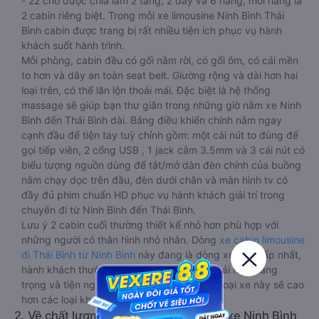
- 22 chỗ được chia làm 2 tầng, 2 dãy và 6 hàng, mỗi hàng là
2 cabin riêng biệt. Trong mỗi xe limousine Ninh Bình Thái
Bình cabin được trang bị rất nhiều tiện ích phục vụ hành
khách suốt hành trình.
Mỗi phòng, cabin đều có gối nằm rời, có gối ôm, có cái mền
to hơn và dây an toàn seat belt. Giường rộng và dài hơn hai
loại trên, có thể lăn lộn thoải mái. Đặc biệt là hệ thống
massage sẽ giúp bạn thư giãn trong những giờ nằm xe Ninh
Bình đến Thái Bình dài. Bảng điều khiển chính nằm ngay
cạnh đầu để tiện tay tuỳ chỉnh gồm: một cái nút to đùng để
gọi tiếp viên, 2 cổng USB , 1 jack cắm 3.5mm và 3 cái nút có
biểu tượng nguồn dùng để tắt/mở dàn đèn chính của buồng
nằm chạy dọc trên đầu, đèn dưới chân và màn hình tv có
đầy đủ phim chuẩn HD phục vụ hành khách giải trí trong
chuyến đi từ Ninh Bình đến Thái Bình.
Lưu ý 2 cabin cuối thường thiết kế nhỏ hơn phù hợp với
những người có thân hình nhỏ nhắn. Dòng
xe cabin limousine
đi Thái Bình từ Ninh Bình
này đang là dòng xe cao cấp nhất,
hành khách thường chọn vì sự riêng tư, thoải mái, sang
trọng và tiện nghi. Tất nhiên giá thành của loại xe này sẽ cao
hơn các loại khác.
2. Về chất lượng, review, đánh giá nhà xe Ninh Bình