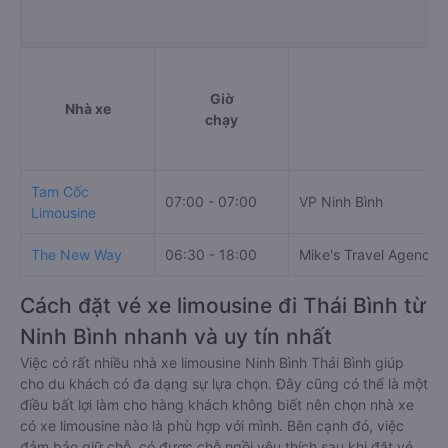
Giờ
Nhà xe
Đ
chạy
Tam Cốc
07:00 - 07:00
VP Ninh Bình
Limousine
The New Way
06:30 - 18:00
Mike's Travel Agency
Cách đặt vé xe limousine đi Thái Bình từ
Ninh Bình nhanh và uy tín nhất
Việc có rất nhiều nhà xe limousine Ninh Bình Thái Bình giúp
cho du khách có đa dạng sự lựa chọn. Đây cũng có thể là một
điều bất lợi làm cho hàng khách không biết nên chọn nhà xe
có xe limousine nào là phù hợp với mình. Bên cạnh đó, việc
đảm bảo giữ chỗ, có được chỗ ngồi yêu thích sau khi đặt vé