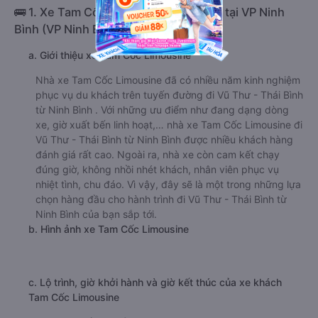
🚌 1. Xe Tam Cốc Limousine khởi hành tại VP Ninh
Bình (VP Ninh Bình)
a. Giới thiệu xe Tam Cốc Limousine
Nhà xe Tam Cốc Limousine đã có nhiều năm kinh nghiệm
phục vụ du khách trên tuyến đường đi Vũ Thư - Thái Bình
từ Ninh Bình . Với những ưu điểm như đang dạng dòng
xe, giờ xuất bến linh hoạt,… nhà xe Tam Cốc Limousine đi
Vũ Thư - Thái Bình từ Ninh Bình được nhiều khách hàng
đánh giá rất cao. Ngoài ra, nhà xe còn cam kết chạy
đúng giờ, không nhồi nhét khách, nhân viên phục vụ
nhiệt tình, chu đáo. Vì vậy, đây sẽ là một trong những lựa
chọn hàng đầu cho hành trình đi Vũ Thư - Thái Bình từ
Ninh Bình của bạn sắp tới.
b. Hình ảnh xe Tam Cốc Limousine
c. Lộ trình, giờ khởi hành và giờ kết thúc của xe khách
Tam Cốc Limousine