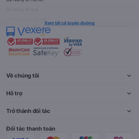
Đà Nẵng đi Huế
Hải Phòng đi Hà Nội
Xem tất cả tuyến đường
keyboard_arrow_down
Về chúng tôi
keyboard_arrow_down
Hỗ trợ
keyboard_arrow_down
Trở thành đối tác
Đối tác thanh toán