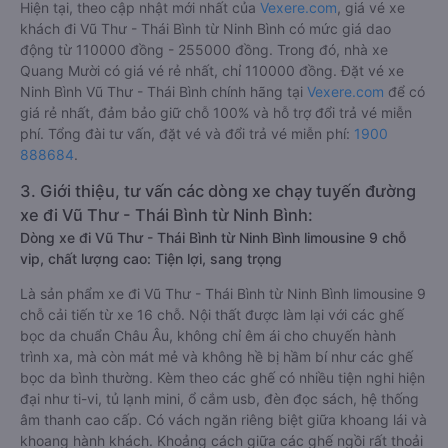
Hiện tại, theo cập nhật mới nhất của
Vexere.com
, giá vé xe
khách đi Vũ Thư - Thái Bình từ Ninh Bình có mức giá dao
động từ 110000 đồng - 255000 đồng. Trong đó, nhà xe
Quang Mười có giá vé rẻ nhất, chỉ 110000 đồng. Đặt vé xe
Ninh Bình Vũ Thư - Thái Bình chính hãng tại
Vexere.com
để có
giá rẻ nhất, đảm bảo giữ chỗ 100% và hỗ trợ đổi trả vé miễn
phí. Tổng đài tư vấn, đặt vé và đổi trả vé miễn phí:
1900
888684
.
3. Giới thiệu, tư vấn các dòng xe chạy tuyến đường
xe đi Vũ Thư - Thái Bình từ Ninh Bình:
Dòng xe đi Vũ Thư - Thái Bình từ Ninh Bình limousine 9 chỗ
vip, chất lượng cao: Tiện lợi, sang trọng
Là sản phẩm xe đi Vũ Thư - Thái Bình từ Ninh Bình limousine 9
chỗ cải tiến từ xe 16 chỗ. Nội thất được làm lại với các ghế
bọc da chuẩn Châu Âu, không chỉ êm ái cho chuyến hành
trình xa, mà còn mát mẻ và không hề bị hầm bí như các ghế
bọc da bình thường. Kèm theo các ghế có nhiều tiện nghi hiện
đại như ti-vi, tủ lạnh mini, ổ cắm usb, đèn đọc sách, hệ thống
âm thanh cao cấp. Có vách ngăn riêng biệt giữa khoang lái và
khoang hành khách. Khoảng cách giữa các ghế ngồi rất thoải