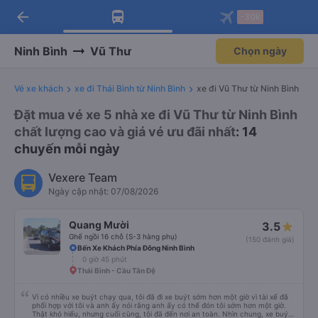
arrow_back
Tải app Vexere ngay!
Tải app Vexere
-30k
Mở app
Mở app
Nhận ưu đãi thành viên độc
-30k/ghế khi đặt vé máy bay qua
quyền
app
Ninh Bình
Vũ Thư
Chọn ngày
Vé xe khách
xe đi Thái Bình từ Ninh Bình
xe đi Vũ Thư từ Ninh Bình
Đặt mua vé xe 5 nhà xe đi Vũ Thư từ Ninh Bình
chất lượng cao và giá vé ưu đãi nhất
: 14
chuyến mỗi ngày
Vexere Team
Ngày cập nhật: 07/08/2026
Quang Mười
3.5
Ghế ngồi 16 chỗ (S-3 hàng phụ)
(150 đánh giá)
Bến Xe Khách Phía Đông Ninh Bình
0 giờ 45 phút
Thái Bình - Cầu Tân Đệ
Vì có nhiều xe buýt chạy qua, tôi đã đi xe buýt sớm hơn một giờ vì tài xế đã
phối hợp với tôi và anh ấy nói rằng anh ấy có thể đón tôi sớm hơn một giờ.
Thật khó hiểu, nhưng cuối cùng, tôi đã đến nơi an toàn. Nhìn chung, xe buýt