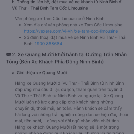
h. Thông tin liên hệ, đặt mua vé xe khách từ Ninh Bình đi
Vũ Thư - Thái Bình Tam Cốc Limousine
Văn phòng xe Tam Cốc Limousine ở Ninh Bình:
Xem địa chỉ văn phòng nhà xe Tam Cốc Limousine:
https://vexere.com/vi-VN/xe-tam-coc-limousine
Số điện thoại đặt mua vé xe Ninh Bình Vũ Thư - Thái
Bình:
1900 888684
🚌 2. Xe Quang Mười khởi hành tại Đường Trân Nhân
Tông (Bến Xe Khách Phía Đông Ninh Bình)
a. Giới thiệu xe Quang Mười
Hãng xe Quang Mười đi Vũ Thư - Thái Bình từ Ninh Bình
đáp ứng nhu cầu đi lại, du lịch, tham quan trên tuyến đi
Vũ Thư - Thái Bình từ Ninh Bình và ngược lại. Xe Quang
Mười luôn nỗ lực cung cấp cho khách hàng những
chuyến đi, thoải mái, an toàn. Hành khách sẽ cảm thấy
hài lòng với những trải nghiệm cùng dàn xe hiện đại, thoải
mái, tiện nghi,... cùng với đội ngũ nhân viên nhiệt tình.
Hãng xe khách Quang Mười rất mong sẽ là một trong
những nhà xe được quý khách yêu chuộng và tin tưởng.