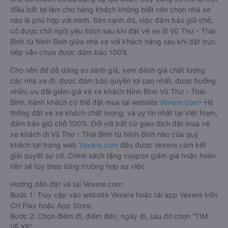
điều bất lợi làm cho hàng khách không biết nên chọn nhà xe
nào là phù hợp với mình. Bên cạnh đó, việc đảm bảo giữ chỗ,
có được chỗ ngồi yêu thích sau khi đặt vé xe đi Vũ Thư - Thái
Bình từ Ninh Bình giữa nhà xe với khách hàng sau khi đặt trực
tiếp vẫn chưa được đảm bảo 100%.
Cho nên để dễ dàng so sánh giá, xem đánh giá chất lượng
các nhà xe đi, được đảm bảo quyền lợi cao nhất, được hưởng
nhiều ưu đãi giảm giá vé xe khách Ninh Bình Vũ Thư - Thái
Bình, hành khách có thể đặt mua tại website
Vexere.com
- Hệ
thống đặt vé xe khách chất lượng, và uy tín nhất tại Việt Nam,
đảm bảo giữ chỗ 100%. Đối với bất cứ giao dịch đặt mua vé
xe khách đi Vũ Thư - Thái Bình từ Ninh Bình nào của quý
khách tại trang web
Vexere.com
đều được Vexere cam kết
giải quyết sự cố. Chính sách tặng coupon giảm giá hoặc hoàn
tiền sẽ tùy theo từng trường hợp sự việc.
Hướng dẫn đặt vé tại Vexere.com:
Bước 1: Truy cập vào website Vexere hoặc tải app Vexere trên
CH Play hoặc App Store.
Bước 2: Chọn điểm đi, điểm đến, ngày đi, sau đó chọn “TÌM
VÉ XE”.