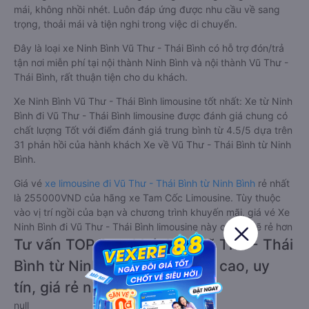
mái, không nhồi nhét. Luôn đáp ứng được nhu cầu về sang
trọng, thoải mái và tiện nghi trong việc di chuyển.
Đây là loại xe Ninh Bình Vũ Thư - Thái Bình có hỗ trợ đón/trả
tận nơi miễn phí tại nội thành Ninh Bình và nội thành Vũ Thư -
Thái Bình, rất thuận tiện cho du khách.
Xe Ninh Bình Vũ Thư - Thái Bình limousine tốt nhất: Xe từ Ninh
Bình đi Vũ Thư - Thái Bình limousine được đánh giá chung có
chất lượng Tốt với điểm đánh giá trung bình từ 4.5/5 dựa trên
31 phản hồi của hành khách Xe về Vũ Thư - Thái Bình từ Ninh
Bình.
Giá vé
xe limousine đi Vũ Thư - Thái Bình từ Ninh Bình
rẻ nhất
là 255000VND của hãng xe Tam Cốc Limousine. Tùy thuộc
vào vị trí ngồi của bạn và chương trình khuyến mãi, giá vé Xe
Ninh Bình đi Vũ Thư - Thái Bình limousine này có thể sẽ rẻ hơn
Tư vấn TOP 2 xe khách đi Vũ Thư - Thái
Bình từ Ninh Bình chất lượng cao, uy
tín, giá rẻ nhất 08/2026
null