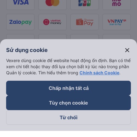
close
Sử dụng cookie
Vexere dùng cookie để website hoạt động ổn định. Bạn có thể
xem chi tiết hoặc thay đổi lựa chọn bất kỳ lúc nào trong phần
Quản lý cookie. Tìm hiểu thêm trong
Chính sách Cookie
.
Chấp nhận tất cả
Tùy chọn cookie
Từ chối
Theo dõi chúng tôi trên
Facebook
Tiktok
Youtube