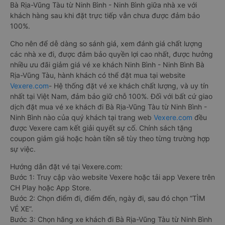
Bà Rịa-Vũng Tàu từ Ninh Bình - Ninh Bình giữa nhà xe với
khách hàng sau khi đặt trực tiếp vẫn chưa được đảm bảo
100%.
Cho nên để dễ dàng so sánh giá, xem đánh giá chất lượng
các nhà xe đi, được đảm bảo quyền lợi cao nhất, được hưởng
nhiều ưu đãi giảm giá vé xe khách Ninh Bình - Ninh Bình Bà
Rịa-Vũng Tàu, hành khách có thể đặt mua tại website
Vexere.com
- Hệ thống đặt vé xe khách chất lượng, và uy tín
nhất tại Việt Nam, đảm bảo giữ chỗ 100%. Đối với bất cứ giao
dịch đặt mua vé xe khách đi Bà Rịa-Vũng Tàu từ Ninh Bình -
Ninh Bình nào của quý khách tại trang web
Vexere.com
đều
được Vexere cam kết giải quyết sự cố. Chính sách tặng
coupon giảm giá hoặc hoàn tiền sẽ tùy theo từng trường hợp
sự việc.
Hướng dẫn đặt vé tại Vexere.com:
Bước 1: Truy cập vào website Vexere hoặc tải app Vexere trên
CH Play hoặc App Store.
Bước 2: Chọn điểm đi, điểm đến, ngày đi, sau đó chọn “TÌM
VÉ XE”.
Bước 3: Chọn hãng xe khách đi Bà Rịa-Vũng Tàu từ Ninh Bình