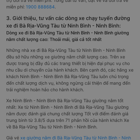
trợ đổi trả vé miễn phí. Tổng đài tư vấn, đặt vé và đổi trả vé
miễn phí:
1900 888684
.
3. Giới thiệu, tư vấn các dòng xe chạy tuyến đường
xe đi Bà Rịa-Vũng Tàu từ Ninh Bình - Ninh Bình:
Dòng xe đi Bà Rịa-Vũng Tàu từ Ninh Bình - Ninh Bình giường
nằm chất lượng cao: Thoải mái, giá cả tốt nhất
Những nhà xe đi Bà Rịa-Vũng Tàu từ Ninh Bình - Ninh Bình
đều sở hữu những xe giường nằm chất lượng cao. Trên xe
được trang bị đầy đủ các trang thiết bị hiện đại phục vụ cho
nhu cầu di chuyển của hành khách. Bên cạnh đó, các hãng xe
khách Ninh Bình - Ninh Bình Bà Rịa-Vũng Tàu luôn chú trọng
đến chất lượng dịch vụ, không ngừng cải thiện để mang đến
trải nghiệm hoàn hảo cho hành khách.
Xe Ninh Bình - Ninh Bình Bà Rịa-Vũng Tàu giường nằm tốt
nhất: Xe từ Ninh Bình - Ninh Bình đi Bà Rịa-Vũng Tàu giường
nằm được đánh giá chung chất lượng Tốt với điểm đánh giá
trung bình từ 3.8/5 dựa trên 71 phản hồi của hành khách Xe
về Bà Rịa-Vũng Tàu từ Ninh Bình - Ninh Bình.
Giá vé
xe giường nằm đi Bà Rịa-Vũng Tàu từ Ninh Bình - Ninh