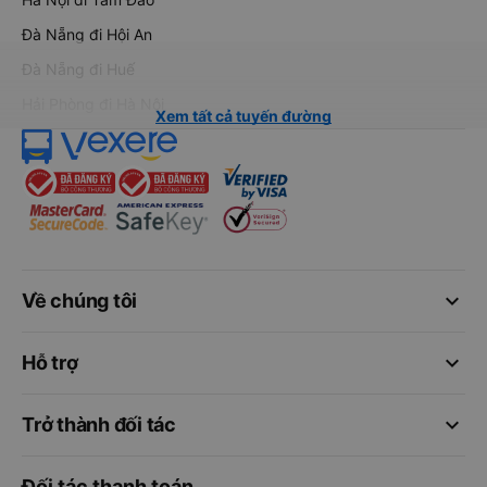
Đà Nẵng đi Hội An
Đà Nẵng đi Huế
Hải Phòng đi Hà Nội
Xem tất cả tuyến đường
keyboard_arrow_down
Về chúng tôi
keyboard_arrow_down
Hỗ trợ
keyboard_arrow_down
Trở thành đối tác
Đối tác thanh toán