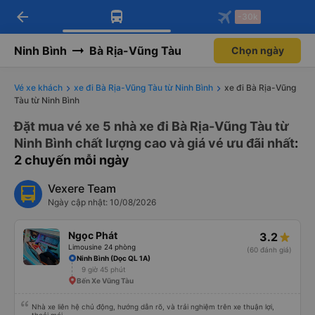
arrow_back
Tải app Vexere ngay!
Tải app Vexere
-30k
Mở app
Mở app
Nhận ưu đãi thành viên độc
-30k/ghế khi đặt vé máy bay qua
quyền
app
Ninh Bình
Bà Rịa-Vũng Tàu
Chọn ngày
Vé xe khách
xe đi Bà Rịa-Vũng Tàu từ Ninh Bình
xe đi Bà Rịa-Vũng
Tàu từ Ninh Bình
Đặt mua vé xe 5 nhà xe đi Bà Rịa-Vũng Tàu từ
Ninh Bình chất lượng cao và giá vé ưu đãi nhất
:
2 chuyến mỗi ngày
Vexere Team
Ngày cập nhật: 10/08/2026
Ngọc Phát
3.2
Limousine 24 phòng
(60 đánh giá)
Ninh Bình (Dọc QL 1A)
9 giờ 45 phút
Bến Xe Vũng Tàu
Nhà xe liên hệ chủ động, hướng dẫn rõ, và trải nghiệm trên xe thuận lợi,