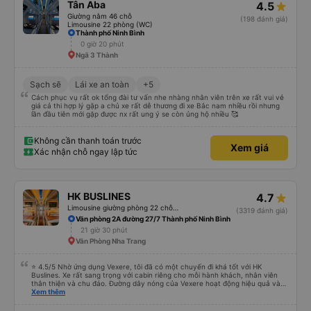
Tân Aba
4.5
Giường nằm 46 chỗ
(198 đánh giá)
Limousine 22 phòng (WC)
Thành phố Ninh Bình
0 giờ 20 phút
Ngã 3 Thành
Sạch sẽ
Lái xe an toàn
+5
Cách phục vụ rất ok tổng đài tư vấn nhe nhàng nhân viên trên xe rất vui vẻ
giá cả thi hợp lý gặp a chủ xe rất dễ thương đi xe Bắc nam nhiều rồi nhưng
lần đầu tiên mới gặp được nx rất ung ý se còn ủng hộ nhiều 🥰
Không cần thanh toán trước
Xem giá
Xác nhận chỗ ngay lập tức
HK BUSLINES
4.7
Limousine giường phòng 22 chỗ (WC)
(3319 đánh giá)
Văn phòng 2A đường 27/7 Thành phố Ninh Bình
21 giờ 30 phút
Văn Phòng Nha Trang
⭐ 4.5/5 Nhờ ứng dụng Vexere, tôi đã có một chuyến đi khá tốt với HK
Buslines. Xe rất sang trọng với cabin riêng cho mỗi hành khách, nhân viên
thân thiện và chu đáo. Đường dây nóng của Vexere hoạt động hiệu quả và
thể hiện trách nhiệm với khách hàng. Nhược điểm: -0.5 sao vì quy trình đặt
Xem thêm
vé trên ứng dụng quá nhanh, dễ chọn sai bước và không thể quay lại, điều
này có thể dẫn đến việc hủy dịch vụ. -0.5 sao vì điểm trả khách chỉ ở văn