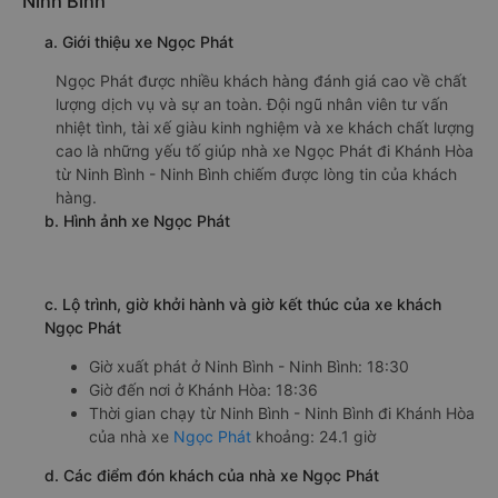
Nhà xe Hoàng Long - Hà Nội được đánh giá với số điểm
trung bình là 4.4/5 dựa trên 321 đánh giá của khách hàng
đã trải nghiệm dịch vụ của nhà xe này.
h. Thông tin liên hệ, đặt mua vé xe khách từ Ninh Bình -
Ninh Bình đi Khánh Hòa Hoàng Long - Hà Nội
Văn phòng xe Hoàng Long - Hà Nội ở Ninh Bình - Ninh
Bình:
Xem địa chỉ văn phòng nhà xe Hoàng Long - Hà Nội:
https://vexere.com/vi-VN/xe-hoang-long-ha-noi
Số điện thoại đặt mua vé xe Ninh Bình - Ninh Bình
Khánh Hòa:
1900 888684
🚌 5. Xe Ngọc Phát khởi hành tại Dọc Quốc lộ 1A
Ninh Bình
a. Giới thiệu xe Ngọc Phát
Ngọc Phát được nhiều khách hàng đánh giá cao về chất
lượng dịch vụ và sự an toàn. Đội ngũ nhân viên tư vấn
nhiệt tình, tài xế giàu kinh nghiệm và xe khách chất lượng
cao là những yếu tố giúp nhà xe Ngọc Phát đi Khánh Hòa
từ Ninh Bình - Ninh Bình chiếm được lòng tin của khách