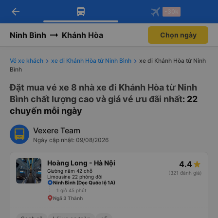
arrow_back
Tải app Vexere ngay!
Tải app Vexere
-30k
Mở app
Mở app
Nhận ưu đãi thành viên độc
-30k/ghế khi đặt vé máy bay qua
quyền
app
Ninh Bình
Khánh Hòa
Chọn ngày
Vé xe khách
xe đi Khánh Hòa từ Ninh Bình
xe đi Khánh Hòa từ Ninh
Bình
Đặt mua vé xe 8 nhà xe đi Khánh Hòa từ Ninh
Bình chất lượng cao và giá vé ưu đãi nhất
: 22
chuyến mỗi ngày
Vexere Team
Ngày cập nhật: 09/08/2026
Hoàng Long - Hà Nội
4.4
Giường nằm 42 chỗ
(321 đánh giá)
Limousine 22 phòng đôi
Ninh Bình (Dọc Quốc lộ 1A)
1 giờ 45 phút
Ngã 3 Thành