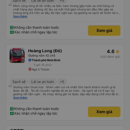
Sạch sẽ
Lái xe an toàn
+5
Mình cũng từng đi rất nhiều xe Bắc nam nhưng gặp toàn xe chở hàng và
chất hàng dọc đường rất lâu và mất thời gian nhưng lan đầu tiên gặp xe
hoàng long A3 trên xe đây đủ tiện nghi sac tại giường xe sạch sẽ thơm tài xế
lo xe thoải mái vui tính sẽ con ung hô nhe
Xem thêm
Không cần thanh toán trước
Xem giá
Xác nhận chỗ ngay lập tức
Hoàng Long (Đỏ)
4.6
Giường nằm 42 chỗ
(433 đánh giá)
Thành phố Ninh Bình
0 giờ 35 phút
Ngã 3 Thành
Sạch sẽ
Lái xe an toàn
+5
Giường nằm thoải mái . Nhân viên vui vẻ nhiệt tình hành khách muốn gì là
được đó 😆 . Tài xế chuyên nghiệp lái xe an toàn . Xe sạch sẽ có ổ sạc tại
giường rất tiện nghi . Xe chạy đúng giờ và được sắp xếp đúng chỗ như đã đặt
. Điểm 10 cho hoàng long đỏ 👍
Xem thêm
Không cần thanh toán trước
Xem giá
Xác nhận chỗ ngay lập tức