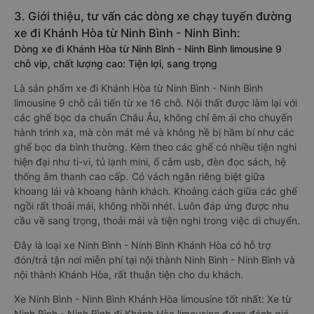
3. Giới thiệu, tư vấn các dòng xe chạy tuyến đường
xe đi Khánh Hòa từ Ninh Bình - Ninh Bình:
Dòng xe đi Khánh Hòa từ Ninh Bình - Ninh Bình limousine 9
chỗ vip, chất lượng cao: Tiện lợi, sang trọng
Là sản phẩm xe đi Khánh Hòa từ Ninh Bình - Ninh Bình
limousine 9 chỗ cải tiến từ xe 16 chỗ. Nội thất được làm lại với
các ghế bọc da chuẩn Châu Âu, không chỉ êm ái cho chuyến
hành trình xa, mà còn mát mẻ và không hề bị hầm bí như các
ghế bọc da bình thường. Kèm theo các ghế có nhiều tiện nghi
hiện đại như ti-vi, tủ lạnh mini, ổ cắm usb, đèn đọc sách, hệ
thống âm thanh cao cấp. Có vách ngăn riêng biệt giữa
khoang lái và khoang hành khách. Khoảng cách giữa các ghế
ngồi rất thoải mái, không nhồi nhét. Luôn đáp ứng được nhu
cầu về sang trọng, thoải mái và tiện nghi trong việc di chuyển.
Đây là loại xe Ninh Bình - Ninh Bình Khánh Hòa có hỗ trợ
đón/trả tận nơi miễn phí tại nội thành Ninh Bình - Ninh Bình và
nội thành Khánh Hòa, rất thuận tiện cho du khách.
Xe Ninh Bình - Ninh Bình Khánh Hòa limousine tốt nhất: Xe từ
Ninh Bình - Ninh Bình đi Khánh Hòa limousine được đánh giá