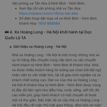
Ngã 3 Thành
f. Giá vé giá xe khách đi Khánh Hòa từ Ninh Bình - Ninh
Bình Tân Aba
giường nằm 1150000đ/vé
limousine 1350000đ/vé
g. Review, đánh giá chất lượng xe Tân Aba
Nhà xe Tân Aba được đánh giá với số điểm trung bình là
4.5/5 dựa trên 198 đánh giá của khách hàng đã trải
nghiệm dịch vụ của nhà xe này.
h. Thông tin liên hệ, đặt mua vé xe khách từ Ninh Bình -
Ninh Bình đi Khánh Hòa Tân Aba
Văn phòng xe Tân Aba ở Ninh Bình - Ninh Bình:
Xem địa chỉ văn phòng nhà xe Tân Aba:
https://vexere.com/vi-VN/xe-tan-aba
Số điện thoại đặt mua vé xe Ninh Bình - Ninh Bình
Khánh Hòa:
1900 888684
🚌 4. Xe Hoàng Long - Hà Nội khởi hành tại Dọc