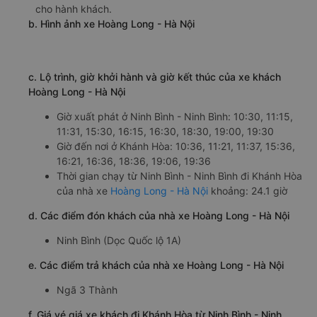
Quốc Lộ 1A
a. Giới thiệu xe Hoàng Long - Hà Nội
Nhà xe Hoàng Long - Hà Nội là một trong những nhà xe
uy tín hàng đầu chuyên cung cấp dịch vụ vận chuyển
hành khách từ Ninh Bình - Ninh Bình đi Khánh Hòa. Nhà
xe được nhiều khách hàng tin tưởng lựa chọn bởi đội ngũ
nhân viên tư vấn nhiệt tình, tài xế giàu kinh nghiệm và xe
khách chất lượng cao. Dàn xe của nhà xe Hoàng Long -
Hà Nội đi Khánh Hòa từ Ninh Bình - Ninh Bình được trang
bị đầy đủ tiện nghi như điều hòa, nước uống, wifi tốc độ
cao miễn phí, giúp hành khách có một chuyến đi thoải
mái và thư giãn. Đặc biệt, lái xe của nhà xe Hoàng Long -
Hà Nội đều rất tuân thủ luật giao thông, đảm bảo an toàn
cho hành khách.
b. Hình ảnh xe Hoàng Long - Hà Nội
c. Lộ trình, giờ khởi hành và giờ kết thúc của xe khách
Hoàng Long - Hà Nội