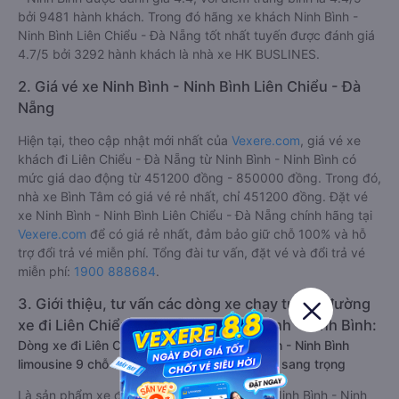
bởi 9481 hành khách. Trong đó hãng xe khách Ninh Bình -
Ninh Bình Liên Chiểu - Đà Nẵng tốt nhất tuyến được đánh giá
4.7/5 bởi 3292 hành khách là nhà xe HK BUSLINES.
2. Giá vé xe Ninh Bình - Ninh Bình Liên Chiểu - Đà
Nẵng
Hiện tại, theo cập nhật mới nhất của
Vexere.com
, giá vé xe
khách đi Liên Chiểu - Đà Nẵng từ Ninh Bình - Ninh Bình có
mức giá dao động từ 451200 đồng - 850000 đồng. Trong đó,
nhà xe Bình Tâm có giá vé rẻ nhất, chỉ 451200 đồng. Đặt vé
xe Ninh Bình - Ninh Bình Liên Chiểu - Đà Nẵng chính hãng tại
Vexere.com
để có giá rẻ nhất, đảm bảo giữ chỗ 100% và hỗ
trợ đổi trả vé miễn phí. Tổng đài tư vấn, đặt vé và đổi trả vé
miễn phí:
1900 888684
.
3. Giới thiệu, tư vấn các dòng xe chạy tuyến đường
xe đi Liên Chiểu - Đà Nẵng từ Ninh Bình - Ninh Bình:
Dòng xe đi Liên Chiểu - Đà Nẵng từ Ninh Bình - Ninh Bình
limousine 9 chỗ vip, chất lượng cao: Tiện lợi, sang trọng
Là sản phẩm xe đi Liên Chiểu - Đà Nẵng từ Ninh Bình - Ninh