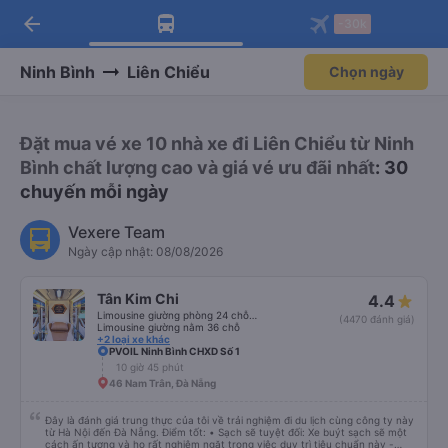
arrow_back
Tải app Vexere ngay!
Tải app Vexere
-30k
Mở app
Mở app
Nhận ưu đãi thành viên độc
-30k/ghế khi đặt vé máy bay qua
quyền
app
Ninh Bình
Liên Chiểu
Chọn ngày
Đặt mua vé xe 10 nhà xe đi Liên Chiểu từ Ninh
Bình chất lượng cao và giá vé ưu đãi nhất
: 30
chuyến mỗi ngày
Vexere Team
Ngày cập nhật: 08/08/2026
Tân Kim Chi
4.4
Limousine giường phòng 24 chỗ (CABIN)
(4470 đánh giá)
Limousine giường nằm 36 chỗ
+2 loại xe khác
PVOIL Ninh Bình CHXD Số 1
10 giờ 45 phút
46 Nam Trân, Đà Nẵng
Đây là đánh giá trung thực của tôi về trải nghiệm đi du lịch cùng công ty này
từ Hà Nội đến Đà Nẵng. Điểm tốt: • Sạch sẽ tuyệt đối: Xe buýt sạch sẽ một
cách ấn tượng và họ rất nghiêm ngặt trong việc duy trì tiêu chuẩn này -