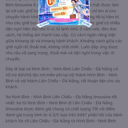
Bình limousine 9 chỗ cải tiến từ xe 16 chỗ. Nội thất được làm
lại với các ghế bọc da chuẩn Châu Âu, không chỉ êm ái cho
chuyến hành trình xa, mà còn mát mẻ và không hề bị hầm bí
như các ghế bọc da bình thường. Kèm theo các ghế có nhiều
tiện nghi hiện đại như ti-vi, tủ lạnh mini, ổ cắm usb, đèn đọc
sách, hệ thống âm thanh cao cấp. Có vách ngăn riêng biệt
giữa khoang lái và khoang hành khách. Khoảng cách giữa các
ghế ngồi rất thoải mái, không nhồi nhét. Luôn đáp ứng được
nhu cầu về sang trọng, thoải mái và tiện nghi trong việc di
chuyển.
Đây là loại xe Ninh Bình - Ninh Bình Liên Chiểu - Đà Nẵng có
hỗ trợ đón/trả tận nơi miễn phí tại nội thành Ninh Bình - Ninh
Bình và nội thành Liên Chiểu - Đà Nẵng, rất thuận tiện cho du
khách.
Xe Ninh Bình - Ninh Bình Liên Chiểu - Đà Nẵng limousine tốt
nhất: Xe từ Ninh Bình - Ninh Bình đi Liên Chiểu - Đà Nẵng
limousine được đánh giá chung có chất lượng Tốt với điểm
đánh giá trung bình từ 4.3/5 dựa trên 9481 phản hồi của hành
khách Xe về Liên Chiểu - Đà Nẵng từ Ninh Bình - Ninh Bình.