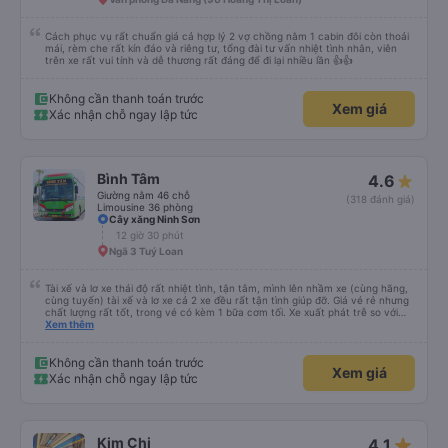
app Vexere và HK Busline và hãng sẽ ngày phát triển để mang lại trải
nghiệm tiện lợi hơn cho hành khách.
Cách phục vụ rất chuẩn giá cả hợp lý 2 vợ chồng nằm 1 cabin đôi còn thoải
mái, rèm che rất kín đáo và riêng tư, tổng đài tư vấn nhiệt tình nhân, viên
trên xe rất vui tính và dễ thương rất đáng để đi lại nhiều lần 👍👍
Không cần thanh toán trước
Xem giá
Xác nhận chỗ ngay lập tức
Bình Tâm
4.6
Giường nằm 46 chỗ
(318 đánh giá)
Limousine 36 phòng
Cây xăng Ninh Sơn
12 giờ 30 phút
Ngã 3 Tuý Loan
Tài xế và lơ xe thái độ rất nhiệt tình, tận tâm, mình lên nhầm xe (cùng hãng,
cùng tuyến) tài xế và lơ xe cả 2 xe đều rất tận tình giúp đỡ. Giá vé rẻ nhưng
chất lượng rất tốt, trong vé có kèm 1 bữa cơm tối. Xe xuất phát trễ so với
trên app 45p, nhưng do bão nên trời mưa rất to, có thể thông cảm được.
Xem thêm
99/10
Không cần thanh toán trước
Xem giá
Xác nhận chỗ ngay lập tức
star_rate
Kim Chi
4.1