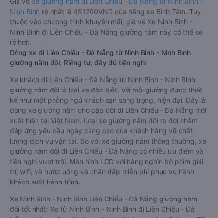
Giá vé
xe giường nằm đi Liên Chiểu - Đà Nẵng từ Ninh Bình -
Ninh Bình
rẻ nhất là 451200VND của hãng xe Bình Tâm. Tùy
thuộc vào chương trình khuyến mãi, giá vé Xe Ninh Bình -
Ninh Bình đi Liên Chiểu - Đà Nẵng giường nằm này có thể sẽ
rẻ hơn.
Dòng xe đi Liên Chiểu - Đà Nẵng từ Ninh Bình - Ninh Bình
giường nằm đôi: Riêng tư, đầy đủ tiện nghi
Xe khách đi Liên Chiểu - Đà Nẵng từ Ninh Bình - Ninh Bình
giường nằm đôi là loại xe đặc biệt. Với mỗi giường được thiết
kế như một phòng ngủ khách sạn sang trọng, hiện đại. Đây là
dòng xe giường nằm cho cặp đôi đi Liên Chiểu - Đà Nẵng mới
xuất hiện tại Việt Nam. Loại xe giường nằm đôi ra đời nhằm
đáp ứng yêu cầu ngày càng cao của khách hàng về chất
lượng dịch vụ vận tải. So với xe giường nằm thông thường, xe
giường nằm đôi đi Liên Chiểu - Đà Nẵng có nhiều ưu điểm và
tiện nghi vượt trội. Màn hình LCD với hàng nghìn bộ phim giải
trí, wifi, và nước uống và chăn đắp miễn phí phục vụ hành
khách suốt hành trình.
Xe Ninh Bình - Ninh Bình Liên Chiểu - Đà Nẵng giường nằm
đôi tốt nhất: Xe từ Ninh Bình - Ninh Bình đi Liên Chiểu - Đà