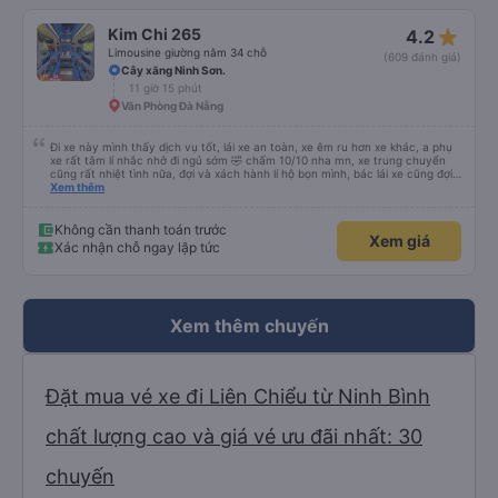
star_rate
Kim Chi 265
4.2
Limousine giường nằm 34 chỗ
(609 đánh giá)
Cây xăng Ninh Sơn.
11 giờ 15 phút
Văn Phòng Đà Nẵng
Đi xe này mình thấy dịch vụ tốt, lái xe an toàn, xe êm ru hơn xe khác, a phụ
xe rất tâm lí nhắc nhở đi ngủ sớm 🤣 chấm 10/10 nha mn, xe trung chuyển
cũng rất nhiệt tình nữa, đợi và xách hành lí hộ bọn mình, bác lái xe cũng đợi
mn đi vệ sinh xong mới đi chứ ko vội vàng mắng khách như xe khác, nên đi
Xem thêm
mn nha, cabin nằm cũng rất rộng nữa người m8, m9 nằm thoải mái luôn,
kphai PR đâu nhưng rất tốt mn nhé, tại mình đi xe khác HN-ĐN rồi nên mình
thấy thế
Không cần thanh toán trước
Xem giá
Xác nhận chỗ ngay lập tức
Xem thêm chuyến
Đặt mua vé xe đi Liên Chiểu từ Ninh Bình
chất lượng cao và giá vé ưu đãi nhất: 30
chuyến