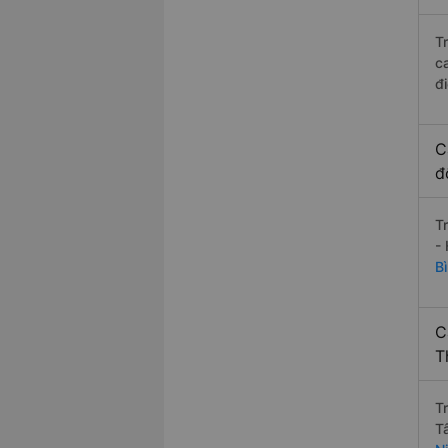
T
c
đ
C
đ
T
-
B
C
T
T
T