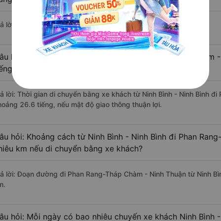
ả lời: Hiện tại có 4 nhà xe khai thác tuyến đường.
âu hỏi: Từ Ninh Bình - Ninh Bình đi Phan Rang-Tháp Chàm 
iếng khi di chuyển bằng xe khách?
rả lời: Thời gian di chuyển bằng xe khách từ Ninh Bình - Ninh Bình 
hoảng 26.6 tiếng, nếu mật độ giao thông thuận lợi.
âu hỏi: Khoảng cách từ Ninh Bình - Ninh Bình đi Phan Ran
hiêu km nếu di chuyển bằng xe khách?
rả lời: Đoạn đường đi Phan Rang-Tháp Chàm - Ninh Thuận từ Ninh Bì
m.
âu hỏi: Mỗi ngày có bao nhiêu chuyến xe khách Ninh Bình 