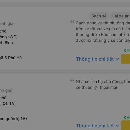
Sạch sẽ
Lái xe an
Cách phục vụ rất ok tổng đà
ánh giá)
trên xe rất vui vẻ giá cả thi
chỗ
thương đi xe Bắc nam nhiều 
hòng (WC)
được nx rất ung ý se còn ủn
nh Bình
KH
ã 5 Phủ Hà
keyboard_arrow_down
Thông tin chi tiết
Nhà xe liên hệ chủ động, hướ
xe thuận lợi, thoải mái
nh giá)
chỗ
c QL 1A)
KH
ọc quốc lộ 1A)
keyboard_arrow_down
Thông tin chi tiết