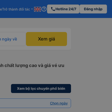
help_outline
phone
Hotline 24/7
Đăng nhập
re
Trở thành đối tác
arrow_drop_down
Xem giá
 ngày về
h chất lượng cao và giá vé ưu
Xem bộ lọc chuyến phổ biến
Chọn ngày