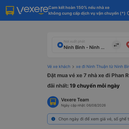
Cam kết hoàn 150% nếu nhà xe

không cung cấp dịch vụ vận chuyển (*)
in
Nơi xuất phát
import_export
Vé xe khách
xe đi Ninh Thuận từ Ninh Bì
Đặt mua vé xe 7 nhà xe đi Phan 
đãi nhất
: 19 chuyến mỗi ngày
Vexere Team
Ngày cập nhật: 06/08/2026
Chọn ngày đi để xem giá vé, số ghế t
info