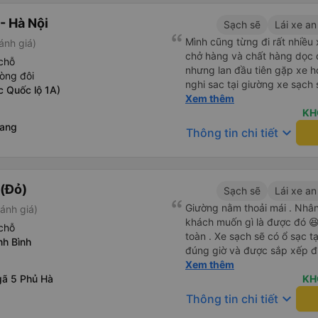
- Hà Nội
Sạch sẽ
Lái xe an
Mình cũng từng đi rất nhiề
ánh giá)
chở hàng và chất hàng dọc đ
chỗ
nhưng lan đầu tiên gặp xe h
òng đôi
nghi sac tại giường xe sạch s
c Quốc lộ 1A)
tính sẽ con ung hô nhe
Xem thêm
KH
Rang
keyboard_arrow_down
Thông tin chi tiết
(Đỏ)
Sạch sẽ
Lái xe an
Giường nằm thoải mái . Nhân 
ánh giá)
khách muốn gì là được đó 😆 
chỗ
toàn . Xe sạch sẽ có ổ sạc tạ
nh Bình
đúng giờ và được sắp xếp đ
cho hoàng long đỏ 👍
Xem thêm
ã 5 Phủ Hà
KH
keyboard_arrow_down
Thông tin chi tiết