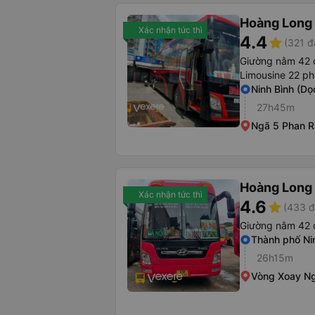
Hoàng Long 
Xác nhận tức thì
4.4
star
(321 đ
Giường nằm 42 
Limousine 22 ph
Ninh Bình (Dọ
27h45m
Ngã 5 Phan 
Hoàng Long 
Xác nhận tức thì
4.6
star
(433 đ
Giường nằm 42 
Thành phố Ni
26h15m
Vòng Xoay Ng