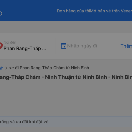
Đơn hàng của tôi
Mở bán vé trên Vexe
fo
Nơi đến
add
Nhập ngày đi
Thêm
xe đi Phan Rang-Tháp Chàm từ Ninh Bình
nh
Rang-Tháp Chàm - Ninh Thuận từ Ninh Bình - Ninh Bìn
rống và ưu đãi khi đặt vé