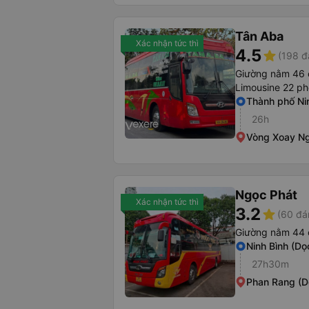
Tân Aba
Xác nhận tức thì
4.5
star
(198 đ
Giường nằm 46 
Limousine 22 p
Thành phố Ni
26h
Vòng Xoay Ng
Ngọc Phát
Xác nhận tức thì
3.2
star
(60 đá
Giường nằm 44 
Ninh Bình (Dọ
27h30m
Phan Rang (D