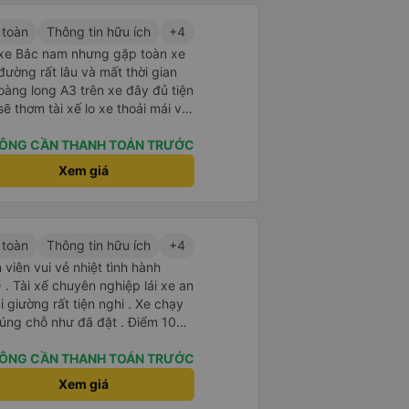
 toàn
Thông tin hữu ích
+4
u xe Bắc nam nhưng gặp toàn xe
ường rất lâu và mất thời gian
oàng long A3 trên xe đây đủ tiện
ẽ thơm tài xế lo xe thoải mái vui
ÔNG CẦN THANH TOÁN TRƯỚC
Xem giá
 toàn
Thông tin hữu ích
+4
viên vui vẻ nhiệt tình hành
. Tài xế chuyên nghiệp lái xe an
i giường rất tiện nghi . Xe chạy
úng chỗ như đã đặt . Điểm 10
ÔNG CẦN THANH TOÁN TRƯỚC
Xem giá