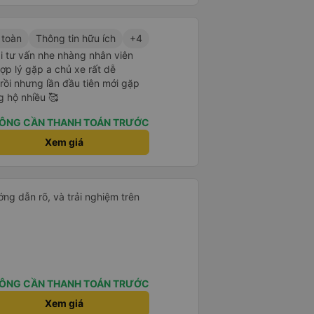
 toàn
Thông tin hữu ích
+4
i tư vấn nhe nhàng nhân viên
 hợp lý gặp a chủ xe rất dễ
rồi nhưng lần đầu tiên mới gặp
g hộ nhiều 🥰
ÔNG CẦN THANH TOÁN TRƯỚC
Xem giá
ng dẫn rõ, và trải nghiệm trên
ÔNG CẦN THANH TOÁN TRƯỚC
Xem giá