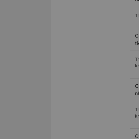
Tr
C
t
T
k
C
n
T
k
C