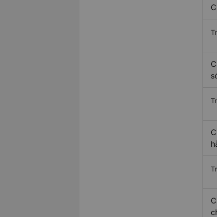
C
T
C
s
T
C
h
T
C
c