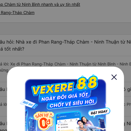
p Chàm từ Ninh Bình nhanh và uy tín nhất
an Rang-Tháp Chàm
âu hỏi: Nhà xe đi Phan Rang-Tháp Chàm - Ninh Thuận từ Ni
iá tốt nhất?
rả lời: Xe đi Phan Rang-Tháp Chàm - Ninh Thuận từ Ninh Bình - Ninh B
hững nhà xe Hoàng Long (Đỏ), Tân Aba, Hoàng Long - Hà Nội.
âu hỏi: Xe nào đi Phan Rang-Tháp Chàm - Ninh Thuận có gi
rả lời: Vé xe rẻ nhất có mức giá là 900.000 đồng của nhà xe Ngọc Ph
âu hỏi: Có bao nhiêu nhà xe đang khai thác tuyến đường Ni
ang-Tháp Chàm - Ninh Thuận ?