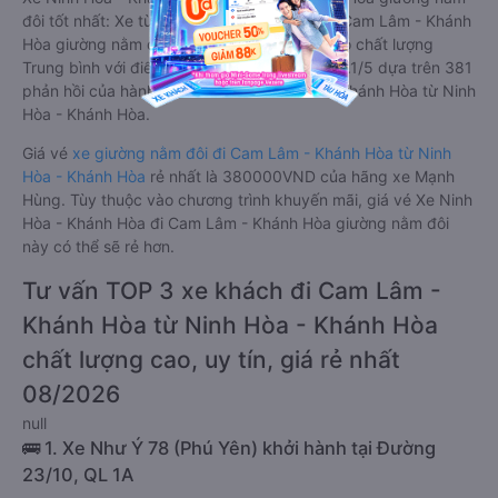
đôi tốt nhất: Xe từ Ninh Hòa - Khánh Hòa đi Cam Lâm - Khánh
Hòa giường nằm đôi được đánh giá chung có chất lượng
Trung bình với điểm đánh giá trung bình từ 3.1/5 dựa trên 381
phản hồi của hành khách Xe về Cam Lâm - Khánh Hòa từ Ninh
Hòa - Khánh Hòa.
Giá vé
xe giường nằm đôi đi Cam Lâm - Khánh Hòa từ Ninh
Hòa - Khánh Hòa
rẻ nhất là 380000VND của hãng xe Mạnh
Hùng. Tùy thuộc vào chương trình khuyến mãi, giá vé Xe Ninh
Hòa - Khánh Hòa đi Cam Lâm - Khánh Hòa giường nằm đôi
này có thể sẽ rẻ hơn.
Tư vấn TOP 3 xe khách đi Cam Lâm -
Khánh Hòa từ Ninh Hòa - Khánh Hòa
chất lượng cao, uy tín, giá rẻ nhất
08/2026
null
🚌 1. Xe Như Ý 78 (Phú Yên) khởi hành tại Đường
23/10, QL 1A