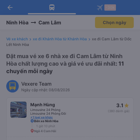
arrow_back
Tải app Vexere ngay!
Tải app Vexere
-30k
Mở app
Mở app
Nhận ưu đãi thành viên độc
-30k/ghế khi đặt vé máy bay qua
quyền
app
Ninh Hòa
Cam Lâm
Chọn ngày
Vé xe khách
xe đi Khánh Hòa từ Khánh Hòa
xe đi Cam Lâm từ Dốc
Lết Ninh Hòa
Đặt mua vé xe 6 nhà xe đi Cam Lâm từ Ninh
Hòa chất lượng cao và giá vé ưu đãi nhất
: 11
chuyến mỗi ngày
Vexere Team
Ngày cập nhật: 08/08/2026
Mạnh Hùng
3.1
Limousine 24 Phòng
(380 đánh giá)
Limousine 24 Phòng Đôi
+1 loại xe khác
Bến xe Ninh Hòa
1 giờ 10 phút
Ngã 4 Cam Hải