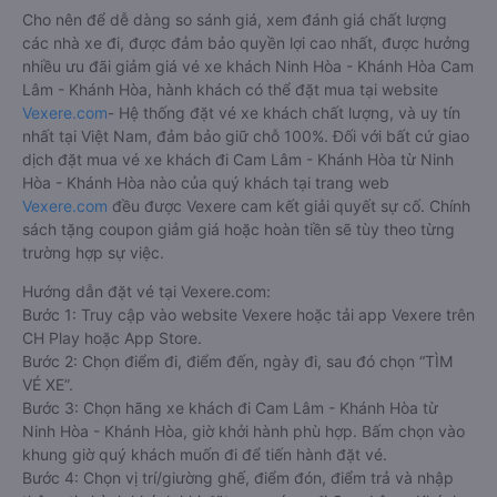
Cho nên để dễ dàng so sánh giá, xem đánh giá chất lượng
các nhà xe đi, được đảm bảo quyền lợi cao nhất, được hưởng
nhiều ưu đãi giảm giá vé xe khách Ninh Hòa - Khánh Hòa Cam
Lâm - Khánh Hòa, hành khách có thể đặt mua tại website
Vexere.com
- Hệ thống đặt vé xe khách chất lượng, và uy tín
nhất tại Việt Nam, đảm bảo giữ chỗ 100%. Đối với bất cứ giao
dịch đặt mua vé xe khách đi Cam Lâm - Khánh Hòa từ Ninh
Hòa - Khánh Hòa nào của quý khách tại trang web
Vexere.com
đều được Vexere cam kết giải quyết sự cố. Chính
sách tặng coupon giảm giá hoặc hoàn tiền sẽ tùy theo từng
trường hợp sự việc.
Hướng dẫn đặt vé tại Vexere.com:
Bước 1: Truy cập vào website Vexere hoặc tải app Vexere trên
CH Play hoặc App Store.
Bước 2: Chọn điểm đi, điểm đến, ngày đi, sau đó chọn “TÌM
VÉ XE”.
Bước 3: Chọn hãng xe khách đi Cam Lâm - Khánh Hòa từ
Ninh Hòa - Khánh Hòa, giờ khởi hành phù hợp. Bấm chọn vào
khung giờ quý khách muốn đi để tiến hành đặt vé.
Bước 4: Chọn vị trí/giường ghế, điểm đón, điểm trả và nhập