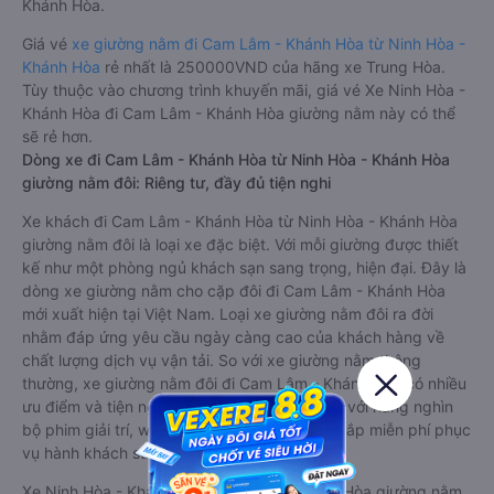
Khánh Hòa.
Giá vé
xe giường nằm đi Cam Lâm - Khánh Hòa từ Ninh Hòa -
Khánh Hòa
rẻ nhất là 250000VND của hãng xe Trung Hòa.
Tùy thuộc vào chương trình khuyến mãi, giá vé Xe Ninh Hòa -
Khánh Hòa đi Cam Lâm - Khánh Hòa giường nằm này có thể
sẽ rẻ hơn.
Dòng xe đi Cam Lâm - Khánh Hòa từ Ninh Hòa - Khánh Hòa
giường nằm đôi: Riêng tư, đầy đủ tiện nghi
Xe khách đi Cam Lâm - Khánh Hòa từ Ninh Hòa - Khánh Hòa
giường nằm đôi là loại xe đặc biệt. Với mỗi giường được thiết
kế như một phòng ngủ khách sạn sang trọng, hiện đại. Đây là
dòng xe giường nằm cho cặp đôi đi Cam Lâm - Khánh Hòa
mới xuất hiện tại Việt Nam. Loại xe giường nằm đôi ra đời
nhằm đáp ứng yêu cầu ngày càng cao của khách hàng về
chất lượng dịch vụ vận tải. So với xe giường nằm thông
thường, xe giường nằm đôi đi Cam Lâm - Khánh Hòa có nhiều
ưu điểm và tiện nghi vượt trội. Màn hình LCD với hàng nghìn
bộ phim giải trí, wifi, và nước uống và chăn đắp miễn phí phục
vụ hành khách suốt hành trình.
Xe Ninh Hòa - Khánh Hòa Cam Lâm - Khánh Hòa giường nằm