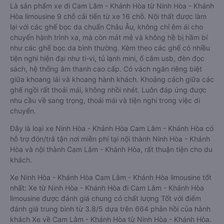
Là sản phẩm xe đi Cam Lâm - Khánh Hòa từ Ninh Hòa - Khánh
Hòa limousine 9 chỗ cải tiến từ xe 16 chỗ. Nội thất được làm
lại với các ghế bọc da chuẩn Châu Âu, không chỉ êm ái cho
chuyến hành trình xa, mà còn mát mẻ và không hề bị hầm bí
như các ghế bọc da bình thường. Kèm theo các ghế có nhiều
tiện nghi hiện đại như ti-vi, tủ lạnh mini, ổ cắm usb, đèn đọc
sách, hệ thống âm thanh cao cấp. Có vách ngăn riêng biệt
giữa khoang lái và khoang hành khách. Khoảng cách giữa các
ghế ngồi rất thoải mái, không nhồi nhét. Luôn đáp ứng được
nhu cầu về sang trọng, thoải mái và tiện nghi trong việc di
chuyển.
Đây là loại xe Ninh Hòa - Khánh Hòa Cam Lâm - Khánh Hòa có
hỗ trợ đón/trả tận nơi miễn phí tại nội thành Ninh Hòa - Khánh
Hòa và nội thành Cam Lâm - Khánh Hòa, rất thuận tiện cho du
khách.
Xe Ninh Hòa - Khánh Hòa Cam Lâm - Khánh Hòa limousine tốt
nhất: Xe từ Ninh Hòa - Khánh Hòa đi Cam Lâm - Khánh Hòa
limousine được đánh giá chung có chất lượng Tốt với điểm
đánh giá trung bình từ 3.8/5 dựa trên 664 phản hồi của hành
khách Xe về Cam Lâm - Khánh Hòa từ Ninh Hòa - Khánh Hòa.