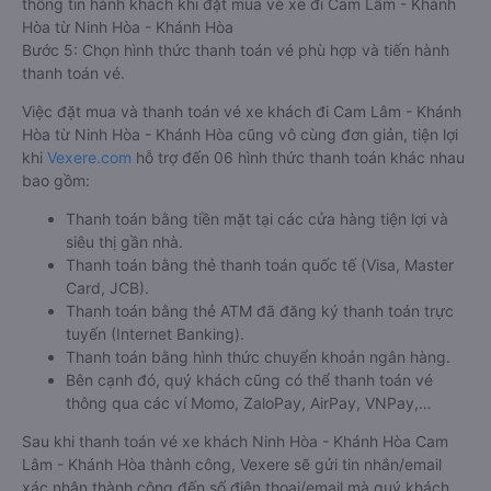
thông tin hành khách khi đặt mua vé xe đi Cam Lâm - Khánh
Hòa từ Ninh Hòa - Khánh Hòa
Bước 5: Chọn hình thức thanh toán vé phù hợp và tiến hành
thanh toán vé.
Việc đặt mua và thanh toán vé xe khách đi Cam Lâm - Khánh
Hòa từ Ninh Hòa - Khánh Hòa cũng vô cùng đơn giản, tiện lợi
khi
Vexere.com
hỗ trợ đến 06 hình thức thanh toán khác nhau
bao gồm:
Thanh toán bằng tiền mặt tại các cửa hàng tiện lợi và
siêu thị gần nhà.
Thanh toán bằng thẻ thanh toán quốc tế (Visa, Master
Card, JCB).
Thanh toán bằng thẻ ATM đã đăng ký thanh toán trực
tuyến (Internet Banking).
Thanh toán bằng hình thức chuyển khoản ngân hàng.
Bên cạnh đó, quý khách cũng có thể thanh toán vé
thông qua các ví Momo, ZaloPay, AirPay, VNPay,…
Sau khi thanh toán vé xe khách Ninh Hòa - Khánh Hòa Cam
Lâm - Khánh Hòa thành công, Vexere sẽ gửi tin nhắn/email
xác nhận thành công đến số điện thoại/email mà quý khách