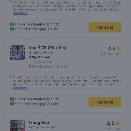
Thành thật mà nói, tôi đã đọc các đánh giá trước đó và chúng tôi hơi lo lắng.
Nhưng đó là chuyến đi xe buýt tuyệt vời nhất mà chúng tôi từng trải nghiệm.
Xe buýt khởi hành và đến đúng giờ, tài xế thân thiện, chuyến đi khá ổn (mặc
dù vẫn hơi xóc, nhưng đó là đặc trưng của Việt Nam ^^), và chỗ ngồi thoải
Xem thêm
mái. Chúng tôi thực sự rất hài lòng.
Không cần thanh toán trước
Xem giá
Xác nhận chỗ ngay lập tức
Như Ý 78 (Phú Yên)
4.5
Limousine 34 chỗ
(284 đánh giá)
Ngã 3 Thành
0 giờ 10 phút
Ninh Hòa (Dọc Quốc lộ 1A)
Nv dễ thương, cái xe cũng dễ thương 😂 xe mới, sạch sẽ, pikachu treo khắp
xe, mỗi giường còn có 1 con pikachu dàiiiiii để ôm nữa 🤣 cái mền hoạ tiết heo
hồng chắc con nít khoái lắm đây. Lần đầu tiên mình thấy có nhà xe chuẩn bị
cả bàn chải đánh răng. Có 2 ông bà cụ lên xe còn được nv dẫn tới tận nơi để
Xem thêm
hỗ trợ, nói chung là chu đáo ah.
Không cần thanh toán trước
Xem giá
Xác nhận chỗ ngay lập tức
star_rate
Trung Hòa
2.5
Giường nằm 44 chỗ
(4 đánh giá)