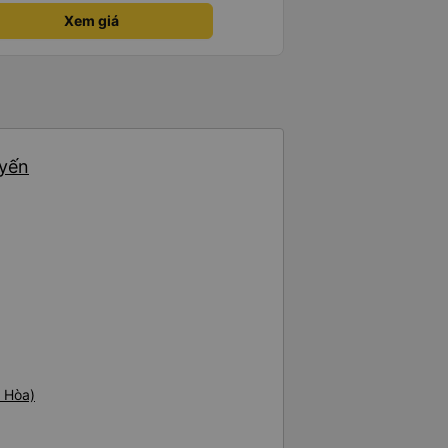
Xem giá
uyến
h Hòa)