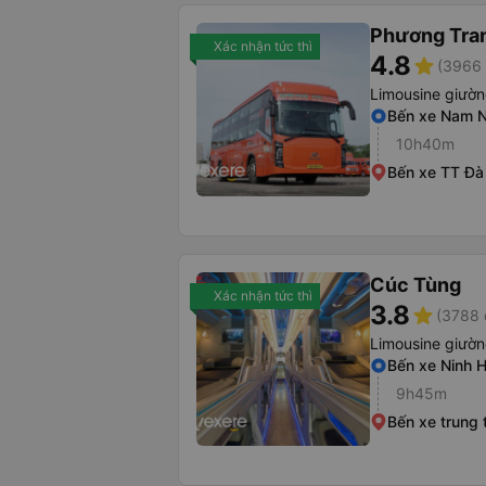
Phương Tra
Xác nhận tức thì
4.8
star
(3966 
Limousine giườ
Bến xe Nam N
10h40m
Bến xe TT Đà
Cúc Tùng
Xác nhận tức thì
3.8
star
(3788 
Limousine giườ
Bến xe Ninh 
9h45m
Bến xe trung