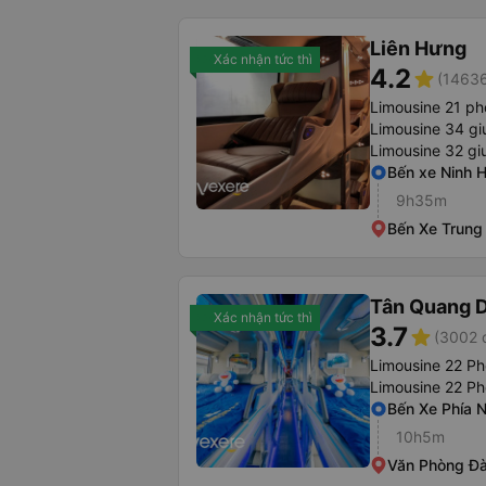
Liên Hưng
Xác nhận tức thì
4.2
star
(14636
Limousine 21 p
Limousine 34 gi
Limousine 32 g
Bến xe Ninh 
9h35m
Bến Xe Trung
Tân Quang 
Xác nhận tức thì
3.7
star
(3002 
Limousine 22 Ph
Limousine 22 P
Bến Xe Phía 
10h5m
Văn Phòng Đ