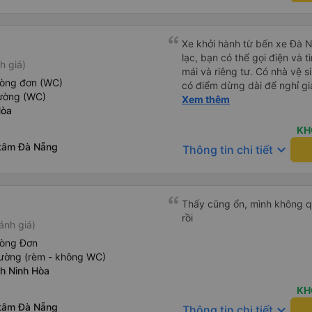
đuôi 666, chuyến ĐH-NT ngày
iu còn đổi cho mình phòng đ
(một mình) yêu luôn. Nhưng
Xe khởi hành từ bến xe Đà N
lần xe rẽ 1 cái là ✈️ Ít đi x
lạc, bạn có thể gọi điện và t
h giá)
10/10.
mái và riêng tư. Có nhà vệ s
hòng đơn (WC)
có điểm dừng dài để nghỉ gi
iường (WC)
tuyệt vời.
Xem thêm
Hòa
KH
 tâm Đà Nẵng
keyboard_arrow_down
Thông tin chi tiết
Thấy cũng ổn, mình không qu
rồi
ánh giá)
hòng Đơn
iường (rèm - không WC)
nh Ninh Hòa
KH
 tâm Đà Nẵng
keyboard_arrow_down
Thông tin chi tiết