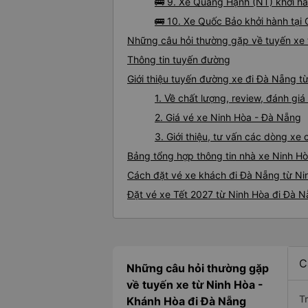
🚌 9. Xe Quang Hạnh (NT) khởi hà
🚌 10. Xe Quốc Bảo khởi hành tại 
Những câu hỏi thường gặp về tuyến xe 
Thông tin tuyến đường
Giới thiệu tuyến đường xe đi Đà Nẵng t
1. Về chất lượng, review, đánh g
2. Giá vé xe Ninh Hòa - Đà Nẵng
3. Giới thiệu, tư vấn các dòng x
Bảng tổng hợp thông tin nhà xe Ninh H
Cách đặt vé xe khách đi Đà Nẵng từ Nin
Đặt vé xe Tết 2027 từ Ninh Hòa đi Đà 
C
Những câu hỏi thường gặp
về tuyến xe từ Ninh Hòa -
T
Khánh Hòa đi Đà Nẵng