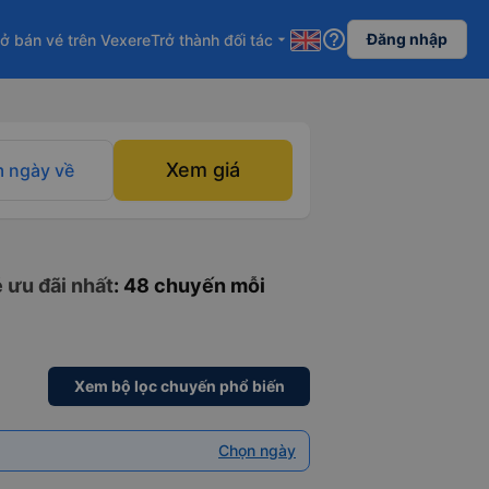
help_outline
Đăng nhập
ở bán vé trên Vexere
Trở thành đối tác
arrow_drop_down
Xem giá
 ngày về
 ưu đãi nhất
: 48 chuyến mỗi
Xem bộ lọc chuyến phổ biến
Chọn ngày