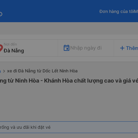
Đơn hàng của tôi
M
fo
Nơi đến
add
Nhập ngày đi
Thêm
xe đi Đà Nẵng từ Dốc Lết Ninh Hòa
a
ng từ Ninh Hòa - Khánh Hòa chất lượng cao và giá vé
rống và ưu đãi khi đặt vé