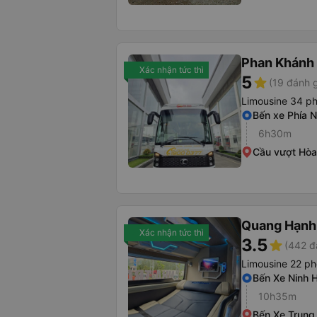
Phan Khánh
Xác nhận tức thì
5
star
(19 đánh g
Limousine 34 p
Bến xe Phía 
6h30m
Cầu vượt Hò
Quang Hạnh
Xác nhận tức thì
3.5
star
(442 đ
Limousine 22 p
Bến Xe Ninh 
10h35m
Bến Xe Trung