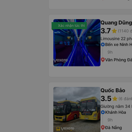
Quang Dũng
Xác nhận tức thì
3.7
star
(1140 
Limousine 22 p
Bến xe Ninh 
9h
Văn Phòng Đà
Quốc Bảo
3.5
star
(6 đán
Giường nằm 34 
Khánh Hòa
9h
Đà Nẵng