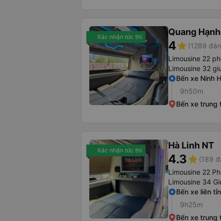
Quang Hạnh
Xác nhận tức thì
4
star
(1289 đán
Limousine 22 p
Limousine 32 g
Bến xe Ninh 
9h50m
Bến xe trung
Hà Linh NT
Xác nhận tức thì
4.3
star
(189 đ
Limousine 22 P
Limousine 34 G
Bến xe liên tỉ
9h25m
Bến xe trung