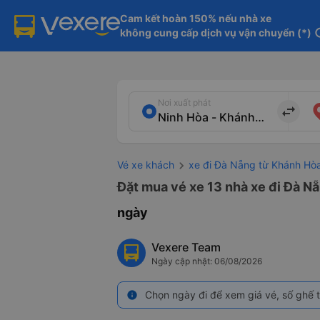
Cam kết hoàn 150% nếu nhà xe

không cung cấp dịch vụ vận chuyển (*)
in
Nơi xuất phát
import_export
Vé xe khách
xe đi Đà Nẵng từ Khánh Hò
Đặt mua vé xe 13 nhà xe đi Đà Nẵ
ngày
Vexere Team
Ngày cập nhật: 06/08/2026
Chọn ngày đi để xem giá vé, số ghế t
info