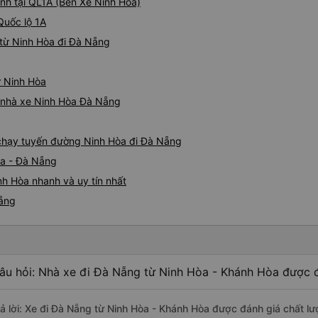
nh tại QL1A (Bến Xe Ninh Hòa)
Quốc lộ 1A
từ Ninh Hòa đi Đà Nẵng
ừ Ninh Hòa
iá nhà xe Ninh Hòa Đà Nẵng
e chạy tuyến đường Ninh Hòa đi Đà Nẵng
òa - Đà Nẵng
h Hòa nhanh và uy tín nhất
Nẵng
âu hỏi: Nhà xe đi Đà Nẵng từ Ninh Hòa - Khánh Hòa được đ
rả lời: Xe đi Đà Nẵng từ Ninh Hòa - Khánh Hòa được đánh giá chất lư