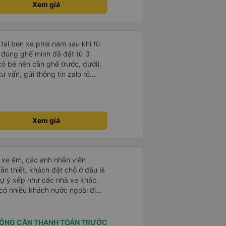
Xem giá
 tai ben xe phia nam sau khi từ
ữ đúng ghế mình đã đặt từ 3
có bé nên cần ghế trước, dưới).
ư vấn, gửi thông tin zalo rõ
g giờ, xe mới toanh, sạch sẽ
 ghế có chế độ matxa bên cạnh
g như nâng, hạ xuống phần đầu,
ew ngắm cảnh cực chill, các anh
Xem giá
g, tâm lý. 10 điểm không nhưng.
 người nhà, bạn bè đi xe này. ưng
ì cảm ơn xe kia để mình bít đến
ái xe êm, các anh nhân viên
ần thiết, khách đặt chỗ ở đâu là
tự ý xếp như các nhà xe khác.
 có nhiều khách nước ngoài đi
đến Nha Trang nha!
ÔNG CẦN THANH TOÁN TRƯỚC