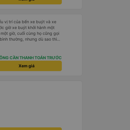
u vị trí của bến xe buýt và xe
ước giờ xe buýt khởi hành một
 một giờ, cuối cùng họ cũng gọi
ụ bình thường, nhưng dù sao thì
vì tôi rất thoải mái. Sẽ tuyệt
ơn. Nhưng tôi thích nó nên tôi
rất nhiều.
ÔNG CẦN THANH TOÁN TRƯỚC
Xem giá