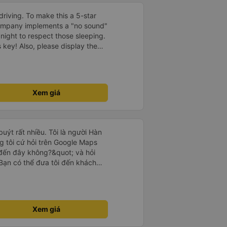
driving. To make this a 5-star
company implements a "no sound"
 night to respect those sleeping.
is key! Also, please display the
e the cabin for convenience. I
------ ​ Xe chất
t an toàn. Để dịch vụ hoàn hảo
 quy định rõ ràng về việc giữ im
Xem giá
ại) vào ban đêm để tránh làm
 Ngoài ra, nhà xe nên dán sẵn
 hành khách dễ dàng sử dụng.
à xe trong tương lai!
uýt rất nhiều. Tôi là người Hàn
g tôi cứ hỏi trên Google Maps
đến đây không?&quot; và hỏi
Bạn có thể đưa tôi đến khách
uot; Nhưng tài xế đã quan tâm.
 lúc 2h30 sáng và được thông
 tôi ngủ thêm, đợi ở trạm xăng
khách sạn bằng xe limousine vào
Xem giá
tôi nghĩ tài xế đã giúp tôi. Nếu
ang suy nghĩ về câu chuyện đó vì