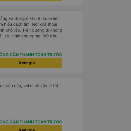
 16/1. À các bạn nữ lễ tân xinh
ơn sang đôi xong còn note là
 phòng đôi mà nằm một thì mỗi
ẵng và dừng ở khu B. Luôn liên
e khách nhưng đủ để đánh giá
ìm hiểu cách tìm. Nơi khá thoải
inh khô ráo. Trên đường đi không
ải lao. Nhìn chung mọi thứ đều
ÔNG CẦN THANH TOÁN TRƯỚC
Xem giá
á cần cẩu, với mình vậy là tốt
ÔNG CẦN THANH TOÁN TRƯỚC
Xem giá