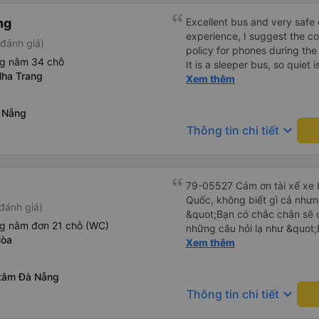
ng
Excellent bus and very safe 
experience, I suggest the 
đánh giá)
policy for phones during the
ng nằm 34 chỗ
It is a sleeper bus, so quiet 
ha Trang
Wi-Fi password clearly insid
Xem thêm
would definitely ride with them again! --------
lượng tốt và tài xế lái xe rấ
 Nẵng
hơn, tôi góp ý nhà xe nên có
keyboard_arrow_down
Thông tin chi tiết
lặng (tắt âm thanh điện tho
phiền hành khách khác ngủ.
mật khẩu Wi-Fi trong xe để
Tôi vẫn sẽ tiếp tục ủng hộ nh
79-05527 Cảm ơn tài xế xe b
Quốc, không biết gì cả nhưn
đánh giá)
&quot;Bạn có chắc chắn sẽ 
ng nằm đơn 21 chỗ (WC)
những câu hỏi lạ như &quot;
Hòa
sạn của chúng tôi không?&q
Xem thêm
của mọi thứ. Vốn dĩ tôi đến
báo lúc đó nhưng tài xế bảo
 tâm Đà Nẵng
và thậm chí còn đón tôi tại 
keyboard_arrow_down
Thông tin chi tiết
buổi sáng. ngu ngốc đến mức 
tài xế không ở đó, tôi vẫn đ