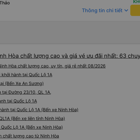
KH
 Thảo
keyboard_arrow_down
Thông tin chi tiết
nh Hòa chất lượng cao và giá vé ưu đãi nhất: 63 chu
inh Hòa chất lượng cao, uy tín, giá rẻ nhất 08/2026
 khởi hành tại Quốc Lộ 1A
tại (Bến Xe An Sương)
h tại Đường 23/10, QL 1A,
ành tại Quốc Lộ 1A
 hành tại Quốc Lộ 1A (Bến xe Ninh Hòa)
QL1A (Bến xe liên tỉnh Ninh Hòa)
i Quốc Lộ 1A (Bến xe Ninh Hòa)
n chất lượng cao từ Ninh Hòa