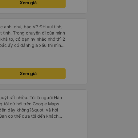
Xem giá
 hài lòng với công ty này và
ủy Travel một lần nữa. Rất đáng
ác anh, chú, bác VP ĐH vui tính,
 chuyến đi của mình
 khá to, có bạn nv nhắc nhở thì 2
bác ấy có đánh giá xấu thì mình
hở rất đúng. 2 bác nói rất to. To
c câu chuyện các bác nói với
 ấy
ng bạn ấy nha. Nếu bạn ấy bị trừ
Xem giá
ủa mình, mình hỗ trợ ạ. Số mình
 16/1. À các bạn nữ lễ tân xinh
ơn sang đôi xong còn note là
 phòng đôi mà nằm một thì mỗi
uýt rất nhiều. Tôi là người Hàn
e khách nhưng đủ để đánh giá
g tôi cứ hỏi trên Google Maps
đến đây không?&quot; và hỏi
Bạn có thể đưa tôi đến khách
uot; Nhưng tài xế đã quan tâm.
 lúc 2h30 sáng và được thông
 tôi ngủ thêm, đợi ở trạm xăng