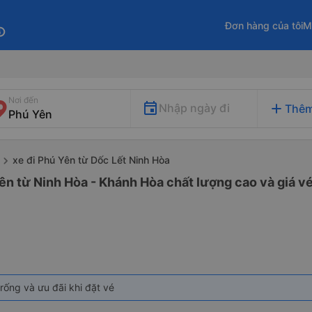
Đơn hàng của tôi
M
fo
Nơi đến
add
Nhập ngày đi
Thêm
xe đi Phú Yên từ Dốc Lết Ninh Hòa
ên từ Ninh Hòa - Khánh Hòa chất lượng cao và giá vé
rống và ưu đãi khi đặt vé