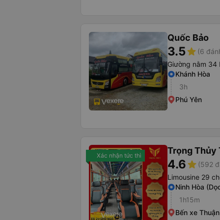
Quốc Bảo
3.5
star
(6 đán
Giường nằm 34 
Khánh Hòa
3h
Phú Yên
Trọng Thủy 
Xác nhận tức thì
4.6
star
(592 đ
Limousine 29 ch
Ninh Hòa (Dọ
1h15m
Bến xe Thuận