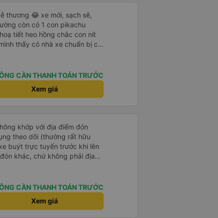
ễ thương 😂 xe mới, sạch sẽ,
iường còn có 1 con pikachu
 hoạ tiết heo hồng chắc con nít
 mình thấy có nhà xe chuẩn bị cả
g bà cụ lên xe còn được nv dẫn
ung là chu đáo ah.
ÔNG CẦN THANH TOÁN TRƯỚC
Xem giá
hông khớp với địa điểm đón
ng theo dõi (thường rất hữu
xe buýt trực tuyến trước khi lên
m đón khác, chứ không phải địa
thông báo. Điều này gây ra một
đã phải liên hệ với công ty qua
ế đã đến đúng giờ tại địa điểm đón
ÔNG CẦN THANH TOÁN TRƯỚC
diễn ra suôn sẻ. Thật không may,
Xem giá
 chỗ ngồi đã đặt (ở phía trước)
húng tôi ngồi trên lòng (miễn