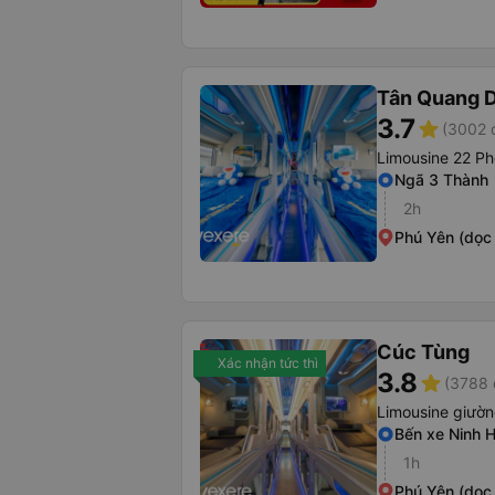
Tân Quang 
3.7
star
(3002 
Limousine 22 Ph
Ngã 3 Thành
2h
Phú Yên (dọc
Cúc Tùng
Xác nhận tức thì
3.8
star
(3788 
Limousine giườ
Bến xe Ninh 
1h
Phú Yên (dọc