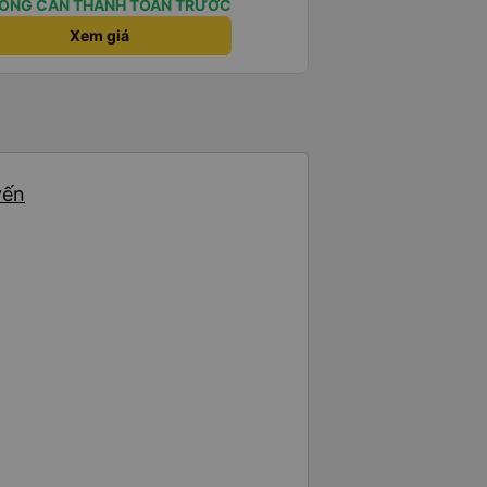
ÔNG CẦN THANH TOÁN TRƯỚC
Xem giá
yến