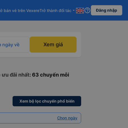
help_outline
Đăng nhập
ở bán vé trên Vexere
Trở thành đối tác
arrow_drop_down
Xem giá
 ngày về
 ưu đãi nhất
: 63 chuyến mỗi
Xem bộ lọc chuyến phổ biến
Chọn ngày