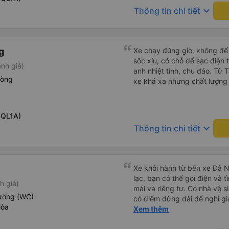
và thậm chí còn đón tôi tại 
keyboard_arrow_down
Thông tin chi tiết
buổi sáng. ngu ngốc đến mức 
tài xế không ở đó, tôi vẫn đ
nó chắc hẳn rất nguy hiểm..
buýt 79-05527 rất nhiều tài
g
Xe chạy đúng giờ, không để k
không biết gì nhưng tài xế đ
sốc xíu, có chỗ để sạc điện 
nh giá)
liên tục hỏi trên Google Ma
anh nhiệt tình, chu đáo. Từ
hỏi những câu hỏi kỳ lạ, &q
hòng
xe khá xa nhưng chất lượng 
khách sạn của chúng tôi khô
2h30 sáng nhưng lúc đó khô
ngủ thêm và đợi ở trạm xăn
 QL1A)
bằng xe limousine vào buổi sá
keyboard_arrow_down
vì tôi trông ngu ngốc quá.. 
Thông tin chi tiết
tài xế thì sẽ rất nguy hiểm..
05527 Cảm ơn tài xế xe nhưn
cách thực hiện, hãy xem Go
nào, &quot;B Bạn bị sao vậy
Xe khởi hành từ bến xe Đà N
bạn vậy?&quot; Bây giờ là 2:
lạc, bạn có thể gọi điện và t
h giá)
bằng xe bu lông Limousine. Tô
mái và riêng tư. Có nhà vệ s
iường (WC)
tôi quá ngu ngốc. Tôi vẫn đ
có điểm dừng dài để nghỉ gi
Hòa
nếu không có tài xế... Cảm ơ
tuyệt vời.
Xem thêm