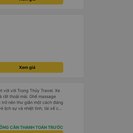
ại) vào ban đêm để tránh làm
 Ngoài ra, nhà xe nên dán sẵn
 hành khách dễ dàng sử dụng.
à xe trong tương lai!
Xem giá
t vời với Trọng Thủy Travel. Xe
và rất thoải mái. Ghế massage
g trở nên thư giãn một cách đáng
 lịch sự và nhiệt tình, tài xế cẩn
thứ đều được tổ chức tốt. Các
 xe dễ dàng, và toàn bộ chuyến
. Tôi đặt vé qua Vexere, và toàn
ÔNG CẦN THANH TOÁN TRƯỚC
vé đến khi đến nơi - đều suôn sẻ