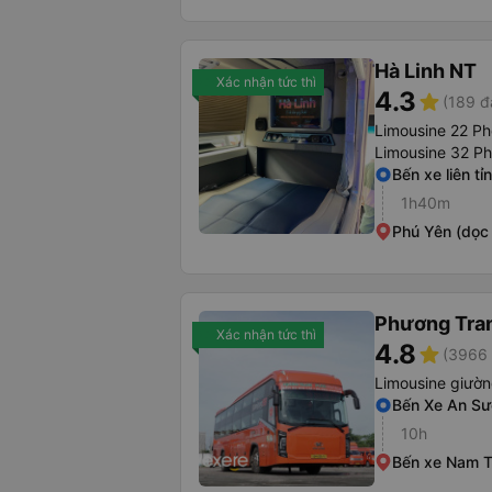
Hà Linh NT
Xác nhận tức thì
4.3
star
(189 đ
Limousine 22 P
Limousine 32 P
Bến xe liên tỉ
1h40m
Phú Yên (dọc
Phương Tra
Xác nhận tức thì
4.8
star
(3966 
Limousine giườ
Bến Xe An S
10h
Bến xe Nam 