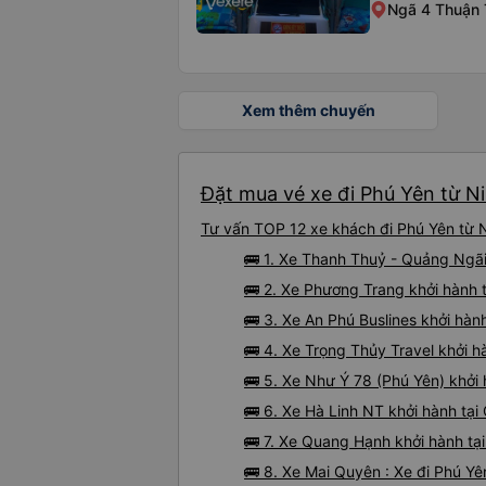
Ngã 4 Thuận
Xem thêm chuyến
Đặt mua vé xe đi Phú Yên từ Ni
Tư vấn TOP 12 xe khách đi Phú Yên từ N
🚌 1. Xe Thanh Thuỷ - Quảng Ngãi
🚌 2. Xe Phương Trang khởi hành 
🚌 3. Xe An Phú Buslines khởi hàn
🚌 4. Xe Trọng Thủy Travel khởi h
🚌 5. Xe Như Ý 78 (Phú Yên) khởi
🚌 6. Xe Hà Linh NT khởi hành tại 
🚌 7. Xe Quang Hạnh khởi hành tạ
🚌 8. Xe Mai Quyên : Xe đi Phú Yê