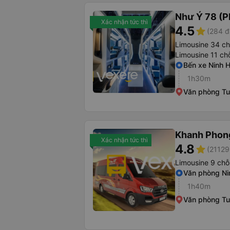
Như Ý 78 (P
Xác nhận tức thì
4.5
star
(284 đ
Limousine 34 c
Limousine 11 ch
Bến xe Ninh 
1h30m
Văn phòng T
Khanh Phon
Xác nhận tức thì
4.8
star
(21129
Limousine 9 chỗ
Văn phòng Ni
1h40m
Văn phòng T