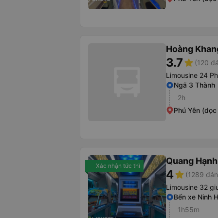
Hoàng Khan
3.7
star
(120 đá
Limousine 24 P
Ngã 3 Thành
2h
Phú Yên (dọc
Quang Hạnh
Xác nhận tức thì
4
star
(1289 đán
Limousine 32 g
Bến xe Ninh 
1h55m