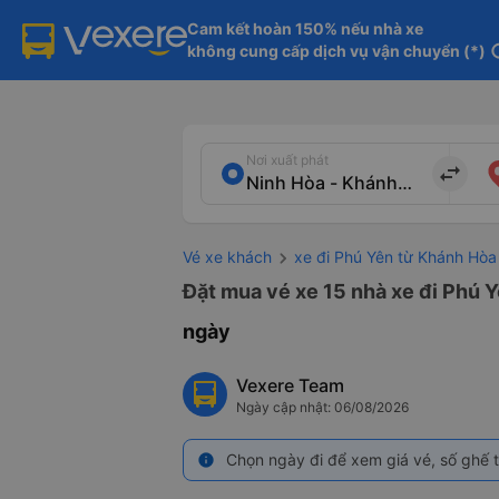
Cam kết hoàn 150% nếu nhà xe

không cung cấp dịch vụ vận chuyển (*)
in
Nơi xuất phát
import_export
Vé xe khách
xe đi Phú Yên từ Khánh Hòa
Đặt mua vé xe 15 nhà xe đi Phú Y
ngày
Vexere Team
Ngày cập nhật: 06/08/2026
Chọn ngày đi để xem giá vé, số ghế t
info