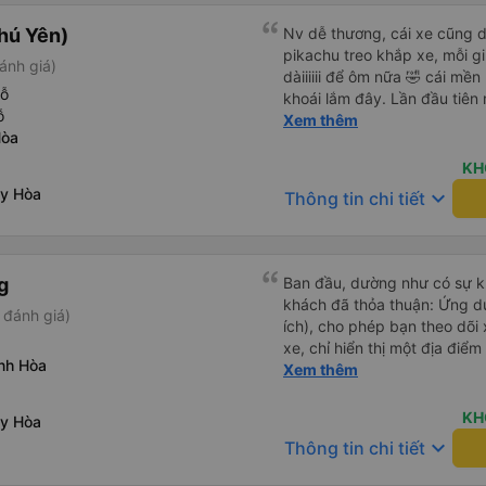
hú Yên)
Nv dễ thương, cái xe cũng d
pikachu treo khắp xe, mỗi g
ánh giá)
dàiiiiii để ôm nữa 🤣 cái mền
hỗ
khoái lắm đây. Lần đầu tiên
ỗ
bàn chải đánh răng. Có 2 ôn
Xem thêm
Hòa
tới tận nơi để hỗ trợ, nói ch
KH
uy Hòa
keyboard_arrow_down
Thông tin chi tiết
g
Ban đầu, dường như có sự k
khách đã thỏa thuận: Ứng dụ
 đánh giá)
ích), cho phép bạn theo dõi 
xe, chỉ hiển thị một địa điể
nh Hòa
điểm mà chúng tôi đã được 
Xem thêm
chút nhầm lẫn, và chúng tôi 
điện thoại. Tuy nhiên, tài x
KH
uy Hòa
ban đầu, vì vậy việc lên xe 
keyboard_arrow_down
Thông tin chi tiết
chúng tôi không thể sử dụng
vì muốn con trai 3 tuổi của c